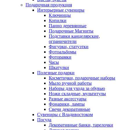
Подарочная продукция
Интерьерные сувениры
Ключницы
Копилки
Панно деревянные
Подарочные Магниты
Подставки канцелярские,
ограничители
Фигурки, статуэтки
Фотоальбомы
Фоторамки
Часы
Шкатулки
Полезные подарки
Косметички, подарочные наборы
Мыло ручной работы
Наборы для ухода за обувью
Ножи складные, мультитулы
Разные аксессуары
Фонарики, лампы
Свечи декоративные
Сувениры с Владивостоком
Посуда
Декоративные банки, тарелочки