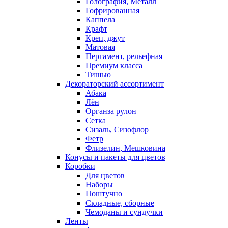
Голография, Металл
Гофрированная
Каппела
Крафт
Креп, джут
Матовая
Пергамент, рельефная
Премиум класса
Тишью
Декораторский ассортимент
Абака
Лён
Органза рулон
Сетка
Сизаль, Сизофлор
Фетр
Флизелин, Мешковина
Конусы и пакеты для цветов
Коробки
Для цветов
Наборы
Поштучно
Складные, сборные
Чемоданы и сундучки
Ленты