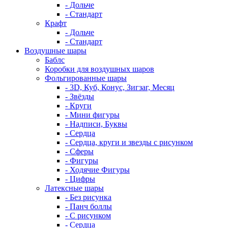
- Дольче
- Стандарт
Крафт
- Дольче
- Стандарт
Воздушные шары
Баблс
Коробки для воздушных шаров
Фольгированные шары
- 3D, Куб, Конус, Зигзаг, Месяц
- Звёзды
- Круги
- Мини фигуры
- Надписи, Буквы
- Сердца
- Сердца, круги и звезды с рисунком
- Сферы
- Фигуры
- Ходячие Фигуры
- Цифры
Латексные шары
- Без рисунка
- Панч боллы
- С рисунком
- Сердца