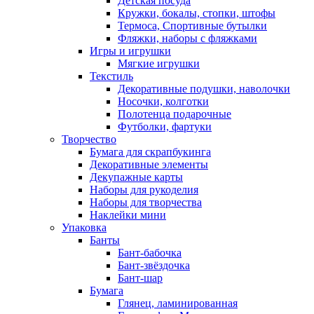
Детская посуда
Кружки, бокалы, стопки, штофы
Термоса, Спортивные бутылки
Фляжки, наборы с фляжками
Игры и игрушки
Мягкие игрушки
Текстиль
Декоративные подушки, наволочки
Носочки, колготки
Полотенца подарочные
Футболки, фартуки
Творчество
Бумага для скрапбукинга
Декоративные элементы
Декупажные карты
Наборы для рукоделия
Наборы для творчества
Наклейки мини
Упаковка
Банты
Бант-бабочка
Бант-звёздочка
Бант-шар
Бумага
Глянец, ламинированная