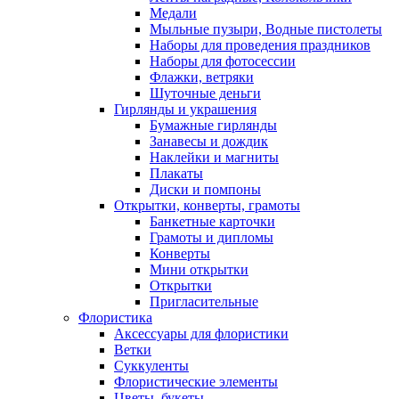
Медали
Мыльные пузыри, Водные пистолеты
Наборы для проведения праздников
Наборы для фотосессии
Флажки, ветряки
Шуточные деньги
Гирлянды и украшения
Бумажные гирлянды
Занавесы и дождик
Наклейки и магниты
Плакаты
Диски и помпоны
Открытки, конверты, грамоты
Банкетные карточки
Грамоты и дипломы
Конверты
Мини открытки
Открытки
Пригласительные
Флористика
Аксессуары для флористики
Ветки
Суккуленты
Флористические элементы
Цветы, букеты