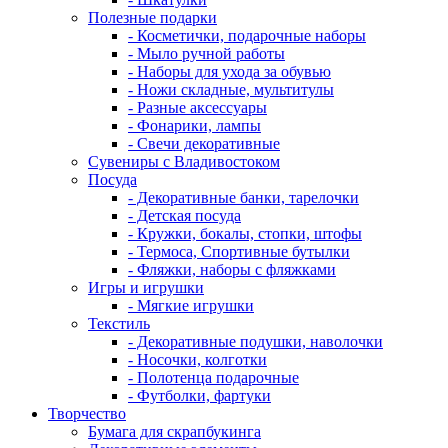
Полезные подарки
- Косметички, подарочные наборы
- Мыло ручной работы
- Наборы для ухода за обувью
- Ножи складные, мультитулы
- Разные аксессуары
- Фонарики, лампы
- Свечи декоративные
Сувениры с Владивостоком
Посуда
- Декоративные банки, тарелочки
- Детская посуда
- Кружки, бокалы, стопки, штофы
- Термоса, Спортивные бутылки
- Фляжки, наборы с фляжками
Игры и игрушки
- Мягкие игрушки
Текстиль
- Декоративные подушки, наволочки
- Носочки, колготки
- Полотенца подарочные
- Футболки, фартуки
Творчество
Бумага для скрапбукинга