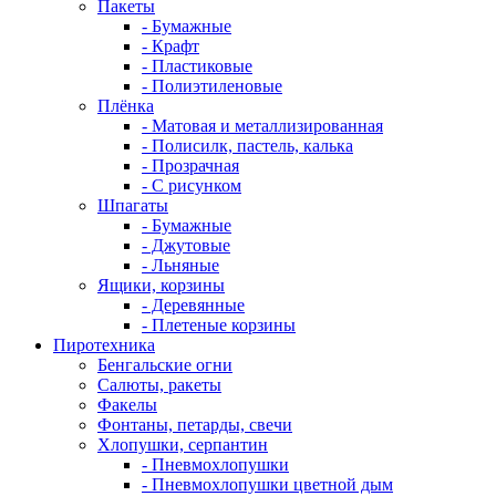
Пакеты
- Бумажные
- Крафт
- Пластиковые
- Полиэтиленовые
Плёнка
- Матовая и металлизированная
- Полисилк, пастель, калька
- Прозрачная
- С рисунком
Шпагаты
- Бумажные
- Джутовые
- Льняные
Ящики, корзины
- Деревянные
- Плетеные корзины
Пиротехника
Бенгальские огни
Салюты, ракеты
Факелы
Фонтаны, петарды, свечи
Хлопушки, серпантин
- Пневмохлопушки
- Пневмохлопушки цветной дым