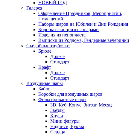
НОВЫЙ ГОД
Галерея
Оформление Праздников, Мероприятий,
Помещений
Наборы шаров на Юбилеи и Дни Рождения
Коробки-сюрпризы с шарами
Изделия из пенопласта
Выписки из Роддома, Гендерные вечеринки
Съедобные трубочки
Брюле
Дольче
Стандарт
Крафт
Дольче
Стандарт
Воздушные шары
Баблс
Коробки для воздушных шаров
Фольгированные шары
3D, Куб, Конус, Зигзаг, Месяц
Звёзды
Круги
Мини фигуры
Надписи, Буквы
Сердца