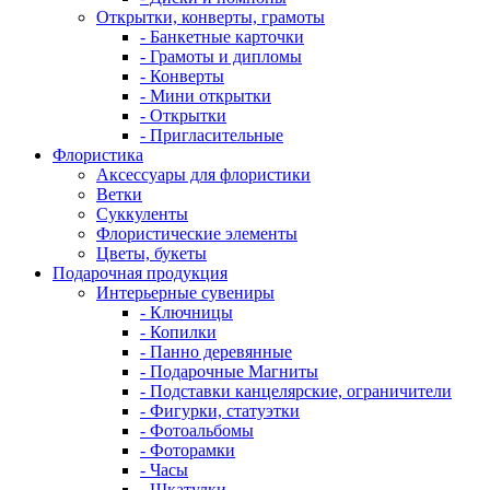
Открытки, конверты, грамоты
- Банкетные карточки
- Грамоты и дипломы
- Конверты
- Мини открытки
- Открытки
- Пригласительные
Флористика
Аксессуары для флористики
Ветки
Суккуленты
Флористические элементы
Цветы, букеты
Подарочная продукция
Интерьерные сувениры
- Ключницы
- Копилки
- Панно деревянные
- Подарочные Магниты
- Подставки канцелярские, ограничители
- Фигурки, статуэтки
- Фотоальбомы
- Фоторамки
- Часы
- Шкатулки