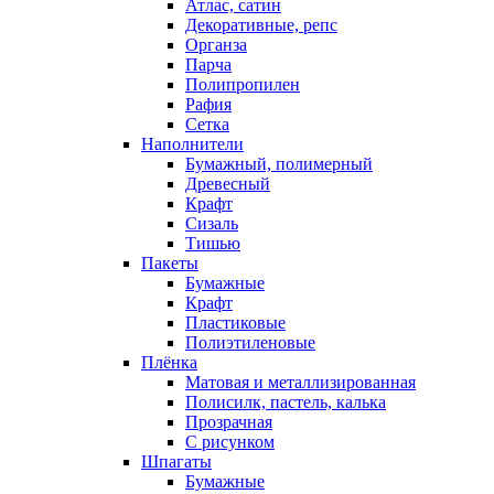
Атлас, сатин
Декоративные, репс
Органза
Парча
Полипропилен
Рафия
Сетка
Наполнители
Бумажный, полимерный
Древесный
Крафт
Сизаль
Тишью
Пакеты
Бумажные
Крафт
Пластиковые
Полиэтиленовые
Плёнка
Матовая и металлизированная
Полисилк, пастель, калька
Прозрачная
С рисунком
Шпагаты
Бумажные