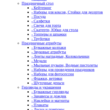
Праздничный стол
- Кейтеринг
- Наборы для кексов, Стойки для десертов
- Посуда
- Салфетки
- Свечи для торта
- Скатерти, Юбки для стола
- Топперы и шпажки
- Трубочки
Праздничные атрибуты
- Бумажные колпаки
- Звуковые атрибуты
- Ленты наградные, Колокольчики
- Медали
- Мыльные пузыри, Водные пистолеты
- Наборы для проведения праздников
- Наборы для фотосессии
- Флажки, ветряки
- Шуточные деньги
Гирлянды и украшения
- Бумажные гирлянды
- Занавесы и дождик
- Наклейки и магниты
- Плакаты
- Диски и помпоны