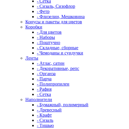
- Сетка
- Сизаль, Сизофлор
- Фетр
- Флизелин, Мешковина
Конусы и пакеты для цветов
Коробки
- Для цветов
- Наборы
- Поштучно
- Складные, сборные
- Чемоданы и сундучки
Ленты
- Атлас, сатин
- Декоративные, репс
- Органза
- Парча
- Полипропилен
- Рафия
- Сетка
Наполнители
- Бумажный, полимерный
- Древесный
- Крафт
- Сизаль
- Тишью