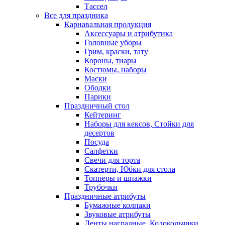
Тассел
Все для праздника
Карнавальная продукция
Аксессуары и атрибутика
Головные уборы
Грим, краски, тату
Короны, тиары
Костюмы, наборы
Маски
Ободки
Парики
Праздничный стол
Кейтеринг
Наборы для кексов, Стойки для
десертов
Посуда
Салфетки
Свечи для торта
Скатерти, Юбки для стола
Топперы и шпажки
Трубочки
Праздничные атрибуты
Бумажные колпаки
Звуковые атрибуты
Ленты наградные, Колокольчики