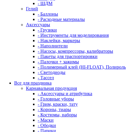
- ШДМ
Гелий
- Баллоны
- Расходные материалы
Аксессуары
- Грузики
- Инструменты для моделирования
- Наклейки, маркеры
- Наполнители
- Насосы, компрессоры, калибраторы
- Пакеты для траспортировки
- Палочки + зажимы
- Полимерный клей (HI-FLOAT), Полироль
- Светодиоды
- Тассел
Все для праздника
Карнавальная продукция
- Аксессуары и атрибутика
- Головные уборы
- Грим, краски, тату
- Короны, тиары
- Костюмы, наборы
- Маски
- Ободки
- Парики