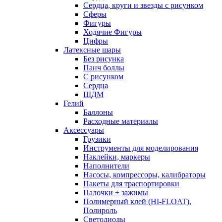
Сердца, круги и звезды с рисунком
Сферы
Фигуры
Ходячие Фигуры
Цифры
Латексные шары
Без рисунка
Панч боллы
С рисунком
Сердца
ШДМ
Гелий
Баллоны
Расходные материалы
Аксессуары
Грузики
Инструменты для моделирования
Наклейки, маркеры
Наполнители
Насосы, компрессоры, калибраторы
Пакеты для траспортировки
Палочки + зажимы
Полимерный клей (HI-FLOAT),
Полироль
Светодиоды