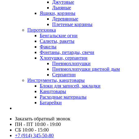
Джутовые
Льняные
Ящики, корзины
Деревянные
Плетеные корзины
Пиротехника
Бенгальские огни
Салюты, ракеты
Факелы
Фонтаны, петарды, свечи
Хлопушки, серпантин
Пневмохлопушки
Пневмохлопушки цветной дым
Серпантин
Инструменты, канцтовары
Блоки для записей, закладки
Канцтовары
Расходные материалы
Батарейки
Заказать обратный звонок
ПН - ПТ 10:00 - 19:00
СБ 10:00 - 15:00
+7 (914) 345-50-80