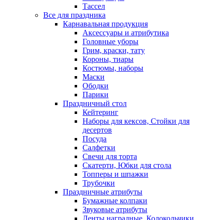
Тассел
Все для праздника
Карнавальная продукция
Аксессуары и атрибутика
Головные уборы
Грим, краски, тату
Короны, тиары
Костюмы, наборы
Маски
Ободки
Парики
Праздничный стол
Кейтеринг
Наборы для кексов, Стойки для
десертов
Посуда
Салфетки
Свечи для торта
Скатерти, Юбки для стола
Топперы и шпажки
Трубочки
Праздничные атрибуты
Бумажные колпаки
Звуковые атрибуты
Ленты наградные, Колокольчики