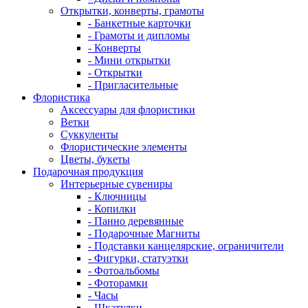
Открытки, конверты, грамоты
- Банкетные карточки
- Грамоты и дипломы
- Конверты
- Мини открытки
- Открытки
- Пригласительные
Флористика
Аксессуары для флористики
Ветки
Суккуленты
Флористические элементы
Цветы, букеты
Подарочная продукция
Интерьерные сувениры
- Ключницы
- Копилки
- Панно деревянные
- Подарочные Магниты
- Подставки канцелярские, ограничители
- Фигурки, статуэтки
- Фотоальбомы
- Фоторамки
- Часы
- Шкатулки