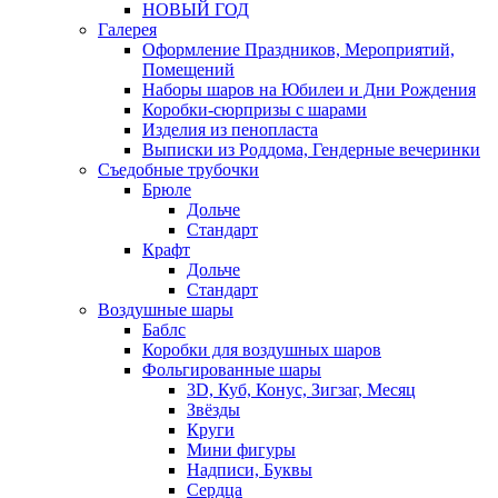
НОВЫЙ ГОД
Галерея
Оформление Праздников, Мероприятий,
Помещений
Наборы шаров на Юбилеи и Дни Рождения
Коробки-сюрпризы с шарами
Изделия из пенопласта
Выписки из Роддома, Гендерные вечеринки
Съедобные трубочки
Брюле
Дольче
Стандарт
Крафт
Дольче
Стандарт
Воздушные шары
Баблс
Коробки для воздушных шаров
Фольгированные шары
3D, Куб, Конус, Зигзаг, Месяц
Звёзды
Круги
Мини фигуры
Надписи, Буквы
Сердца