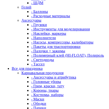
- ШДМ
Гелий
- Баллоны
- Расходные материалы
Аксессуары
- Грузики
- Инструменты для моделирования
- Наклейки, маркеры
- Наполнители
- Насосы, компрессоры, калибраторы
- Пакеты для траспортировки
- Палочки + зажимы
- Полимерный клей (HI-FLOAT), Полироль
- Светодиоды
- Тассел
Все для праздника
Карнавальная продукция
- Аксессуары и атрибутика
- Головные уборы
- Грим, краски, тату
- Короны, тиары
- Костюмы, наборы
- Маски
- Ободки
- Парики