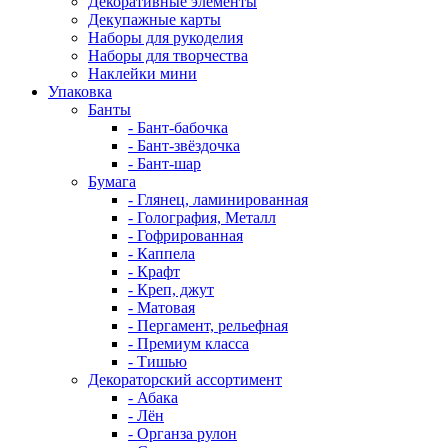
Декоративные элементы
Декупажные карты
Наборы для рукоделия
Наборы для творчества
Наклейки мини
Упаковка
Банты
- Бант-бабочка
- Бант-звёздочка
- Бант-шар
Бумага
- Глянец, ламинированная
- Голография, Металл
- Гофрированная
- Каппела
- Крафт
- Креп, джут
- Матовая
- Пергамент, рельефная
- Премиум класса
- Тишью
Декораторский ассортимент
- Абака
- Лён
- Органза рулон