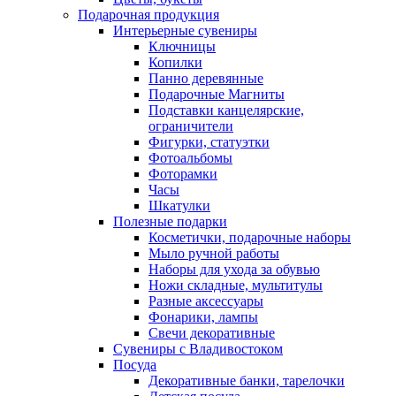
Подарочная продукция
Интерьерные сувениры
Ключницы
Копилки
Панно деревянные
Подарочные Магниты
Подставки канцелярские,
ограничители
Фигурки, статуэтки
Фотоальбомы
Фоторамки
Часы
Шкатулки
Полезные подарки
Косметички, подарочные наборы
Мыло ручной работы
Наборы для ухода за обувью
Ножи складные, мультитулы
Разные аксессуары
Фонарики, лампы
Свечи декоративные
Сувениры с Владивостоком
Посуда
Декоративные банки, тарелочки