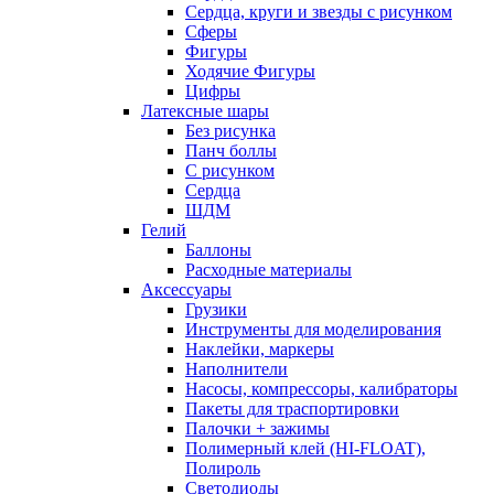
Сердца, круги и звезды с рисунком
Сферы
Фигуры
Ходячие Фигуры
Цифры
Латексные шары
Без рисунка
Панч боллы
С рисунком
Сердца
ШДМ
Гелий
Баллоны
Расходные материалы
Аксессуары
Грузики
Инструменты для моделирования
Наклейки, маркеры
Наполнители
Насосы, компрессоры, калибраторы
Пакеты для траспортировки
Палочки + зажимы
Полимерный клей (HI-FLOAT),
Полироль
Светодиоды