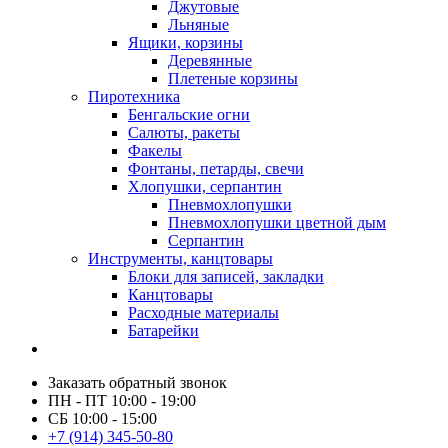
Джутовые
Льняные
Ящики, корзины
Деревянные
Плетеные корзины
Пиротехника
Бенгальские огни
Салюты, ракеты
Факелы
Фонтаны, петарды, свечи
Хлопушки, серпантин
Пневмохлопушки
Пневмохлопушки цветной дым
Серпантин
Инструменты, канцтовары
Блоки для записей, закладки
Канцтовары
Расходные материалы
Батарейки
Заказать обратный звонок
ПН - ПТ 10:00 - 19:00
СБ 10:00 - 15:00
+7 (914) 345-50-80