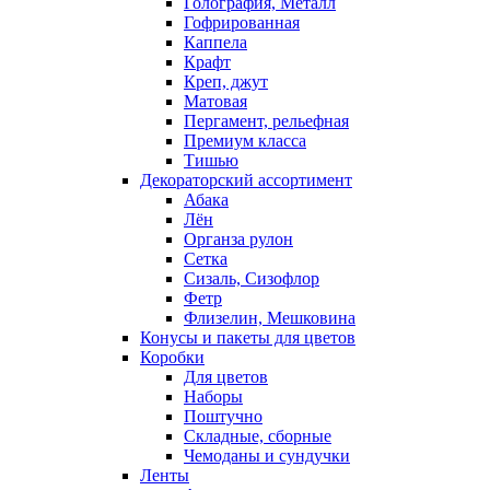
Голография, Металл
Гофрированная
Каппела
Крафт
Креп, джут
Матовая
Пергамент, рельефная
Премиум класса
Тишью
Декораторский ассортимент
Абака
Лён
Органза рулон
Сетка
Сизаль, Сизофлор
Фетр
Флизелин, Мешковина
Конусы и пакеты для цветов
Коробки
Для цветов
Наборы
Поштучно
Складные, сборные
Чемоданы и сундучки
Ленты