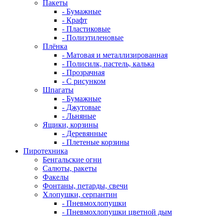
Пакеты
- Бумажные
- Крафт
- Пластиковые
- Полиэтиленовые
Плёнка
- Матовая и металлизированная
- Полисилк, пастель, калька
- Прозрачная
- С рисунком
Шпагаты
- Бумажные
- Джутовые
- Льняные
Ящики, корзины
- Деревянные
- Плетеные корзины
Пиротехника
Бенгальские огни
Салюты, ракеты
Факелы
Фонтаны, петарды, свечи
Хлопушки, серпантин
- Пневмохлопушки
- Пневмохлопушки цветной дым