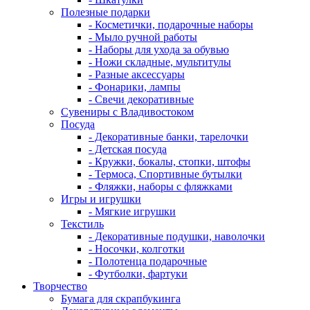
Полезные подарки
- Косметички, подарочные наборы
- Мыло ручной работы
- Наборы для ухода за обувью
- Ножи складные, мультитулы
- Разные аксессуары
- Фонарики, лампы
- Свечи декоративные
Сувениры с Владивостоком
Посуда
- Декоративные банки, тарелочки
- Детская посуда
- Кружки, бокалы, стопки, штофы
- Термоса, Спортивные бутылки
- Фляжки, наборы с фляжками
Игры и игрушки
- Мягкие игрушки
Текстиль
- Декоративные подушки, наволочки
- Носочки, колготки
- Полотенца подарочные
- Футболки, фартуки
Творчество
Бумага для скрапбукинга