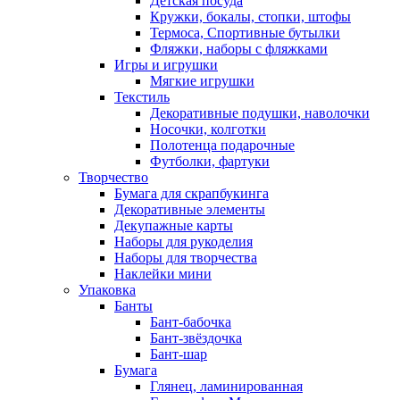
Детская посуда
Кружки, бокалы, стопки, штофы
Термоса, Спортивные бутылки
Фляжки, наборы с фляжками
Игры и игрушки
Мягкие игрушки
Текстиль
Декоративные подушки, наволочки
Носочки, колготки
Полотенца подарочные
Футболки, фартуки
Творчество
Бумага для скрапбукинга
Декоративные элементы
Декупажные карты
Наборы для рукоделия
Наборы для творчества
Наклейки мини
Упаковка
Банты
Бант-бабочка
Бант-звёздочка
Бант-шар
Бумага
Глянец, ламинированная