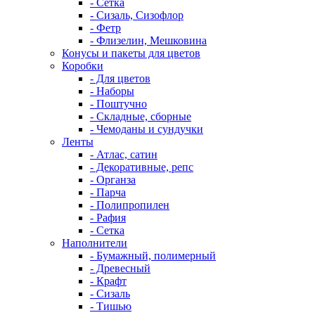
- Сетка
- Сизаль, Сизофлор
- Фетр
- Флизелин, Мешковина
Конусы и пакеты для цветов
Коробки
- Для цветов
- Наборы
- Поштучно
- Складные, сборные
- Чемоданы и сундучки
Ленты
- Атлас, сатин
- Декоративные, репс
- Органза
- Парча
- Полипропилен
- Рафия
- Сетка
Наполнители
- Бумажный, полимерный
- Древесный
- Крафт
- Сизаль
- Тишью