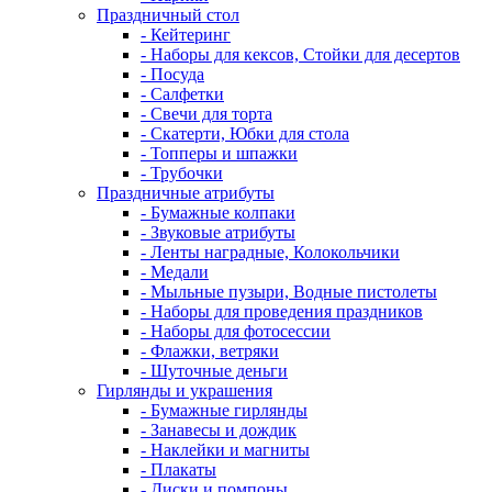
Праздничный стол
- Кейтеринг
- Наборы для кексов, Стойки для десертов
- Посуда
- Салфетки
- Свечи для торта
- Скатерти, Юбки для стола
- Топперы и шпажки
- Трубочки
Праздничные атрибуты
- Бумажные колпаки
- Звуковые атрибуты
- Ленты наградные, Колокольчики
- Медали
- Мыльные пузыри, Водные пистолеты
- Наборы для проведения праздников
- Наборы для фотосессии
- Флажки, ветряки
- Шуточные деньги
Гирлянды и украшения
- Бумажные гирлянды
- Занавесы и дождик
- Наклейки и магниты
- Плакаты
- Диски и помпоны