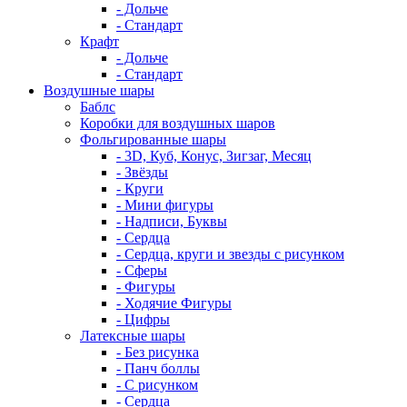
- Дольче
- Стандарт
Крафт
- Дольче
- Стандарт
Воздушные шары
Баблс
Коробки для воздушных шаров
Фольгированные шары
- 3D, Куб, Конус, Зигзаг, Месяц
- Звёзды
- Круги
- Мини фигуры
- Надписи, Буквы
- Сердца
- Сердца, круги и звезды с рисунком
- Сферы
- Фигуры
- Ходячие Фигуры
- Цифры
Латексные шары
- Без рисунка
- Панч боллы
- С рисунком
- Сердца