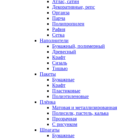
Атлас, сатин
Декоративные, репс
Органза
Парча
Полипропилен
Рафия
Сетка
Наполнители
Бумажный, полимерный
Древесный
Крафт
Сизаль
Тишью
Пакеты
Бумажные
Крафт
Пластиковые
Полиэтиленовые
Плёнка
Матовая и металлизированная
Полисилк, пастель, калька
Прозрачная
С рисунком
Шпагаты
Бумажные