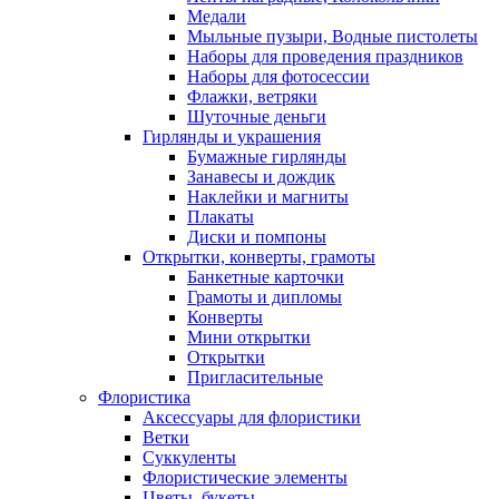
Медали
Мыльные пузыри, Водные пистолеты
Наборы для проведения праздников
Наборы для фотосессии
Флажки, ветряки
Шуточные деньги
Гирлянды и украшения
Бумажные гирлянды
Занавесы и дождик
Наклейки и магниты
Плакаты
Диски и помпоны
Открытки, конверты, грамоты
Банкетные карточки
Грамоты и дипломы
Конверты
Мини открытки
Открытки
Пригласительные
Флористика
Аксессуары для флористики
Ветки
Суккуленты
Флористические элементы
Цветы, букеты