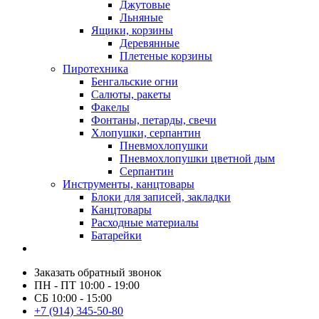
Джутовые
Льняные
Ящики, корзины
Деревянные
Плетеные корзины
Пиротехника
Бенгальские огни
Салюты, ракеты
Факелы
Фонтаны, петарды, свечи
Хлопушки, серпантин
Пневмохлопушки
Пневмохлопушки цветной дым
Серпантин
Инструменты, канцтовары
Блоки для записей, закладки
Канцтовары
Расходные материалы
Батарейки
Заказать обратный звонок
ПН - ПТ 10:00 - 19:00
СБ 10:00 - 15:00
+7 (914) 345-50-80