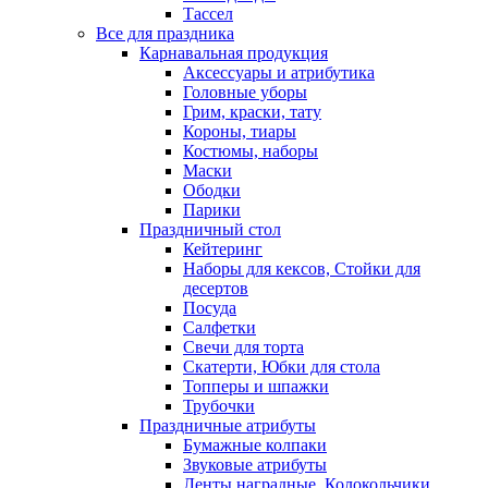
Тассел
Все для праздника
Карнавальная продукция
Аксессуары и атрибутика
Головные уборы
Грим, краски, тату
Короны, тиары
Костюмы, наборы
Маски
Ободки
Парики
Праздничный стол
Кейтеринг
Наборы для кексов, Стойки для
десертов
Посуда
Салфетки
Свечи для торта
Скатерти, Юбки для стола
Топперы и шпажки
Трубочки
Праздничные атрибуты
Бумажные колпаки
Звуковые атрибуты
Ленты наградные, Колокольчики