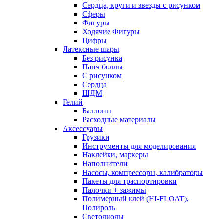
Сердца, круги и звезды с рисунком
Сферы
Фигуры
Ходячие Фигуры
Цифры
Латексные шары
Без рисунка
Панч боллы
С рисунком
Сердца
ШДМ
Гелий
Баллоны
Расходные материалы
Аксессуары
Грузики
Инструменты для моделирования
Наклейки, маркеры
Наполнители
Насосы, компрессоры, калибраторы
Пакеты для траспортировки
Палочки + зажимы
Полимерный клей (HI-FLOAT),
Полироль
Светодиоды