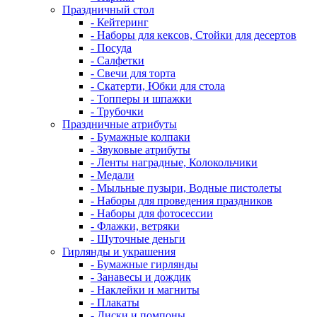
Праздничный стол
- Кейтеринг
- Наборы для кексов, Стойки для десертов
- Посуда
- Салфетки
- Свечи для торта
- Скатерти, Юбки для стола
- Топперы и шпажки
- Трубочки
Праздничные атрибуты
- Бумажные колпаки
- Звуковые атрибуты
- Ленты наградные, Колокольчики
- Медали
- Мыльные пузыри, Водные пистолеты
- Наборы для проведения праздников
- Наборы для фотосессии
- Флажки, ветряки
- Шуточные деньги
Гирлянды и украшения
- Бумажные гирлянды
- Занавесы и дождик
- Наклейки и магниты
- Плакаты
- Диски и помпоны