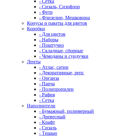
- Сетка
- Сизаль, Сизофлор
- Фетр
- Флизелин, Мешковина
Конусы и пакеты для цветов
Коробки
- Для цветов
- Наборы
- Поштучно
- Складные, сборные
- Чемоданы и сундучки
Ленты
- Атлас, сатин
- Декоративные, репс
- Органза
- Парча
- Полипропилен
- Рафия
- Сетка
Наполнители
- Бумажный, полимерный
- Древесный
- Крафт
- Сизаль
- Тишью