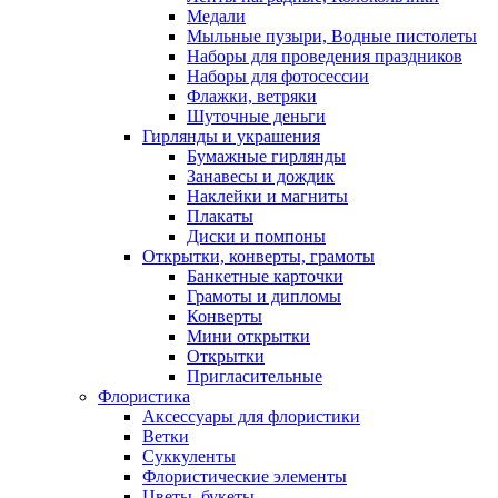
Медали
Мыльные пузыри, Водные пистолеты
Наборы для проведения праздников
Наборы для фотосессии
Флажки, ветряки
Шуточные деньги
Гирлянды и украшения
Бумажные гирлянды
Занавесы и дождик
Наклейки и магниты
Плакаты
Диски и помпоны
Открытки, конверты, грамоты
Банкетные карточки
Грамоты и дипломы
Конверты
Мини открытки
Открытки
Пригласительные
Флористика
Аксессуары для флористики
Ветки
Суккуленты
Флористические элементы
Цветы, букеты