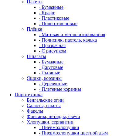
Пакеты
- Бумажные
- Крафт
- Пластиковые
- Полиэтиленовые
Плёнка
- Матовая и металлизированная
- Полисилк, пастель, калька
- Прозрачная
- С рисунком
Шпагаты
- Бумажные
- Джутовые
- Льняные
Ящики, корзины
- Деревянные
- Плетеные корзины
Пиротехника
Бенгальские огни
Салюты, ракеты
Факелы
Фонтаны, петарды, свечи
Хлопушки, серпантин
- Пневмохлопушки
- Пневмохлопушки цветной дым