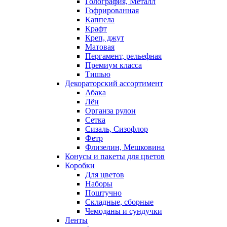
Голография, Металл
Гофрированная
Каппела
Крафт
Креп, джут
Матовая
Пергамент, рельефная
Премиум класса
Тишью
Декораторский ассортимент
Абака
Лён
Органза рулон
Сетка
Сизаль, Сизофлор
Фетр
Флизелин, Мешковина
Конусы и пакеты для цветов
Коробки
Для цветов
Наборы
Поштучно
Складные, сборные
Чемоданы и сундучки
Ленты