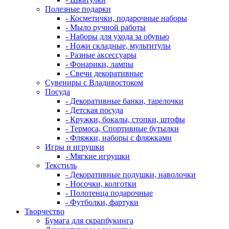
Полезные подарки
- Косметички, подарочные наборы
- Мыло ручной работы
- Наборы для ухода за обувью
- Ножи складные, мультитулы
- Разные аксессуары
- Фонарики, лампы
- Свечи декоративные
Сувениры с Владивостоком
Посуда
- Декоративные банки, тарелочки
- Детская посуда
- Кружки, бокалы, стопки, штофы
- Термоса, Спортивные бутылки
- Фляжки, наборы с фляжками
Игры и игрушки
- Мягкие игрушки
Текстиль
- Декоративные подушки, наволочки
- Носочки, колготки
- Полотенца подарочные
- Футболки, фартуки
Творчество
Бумага для скрапбукинга