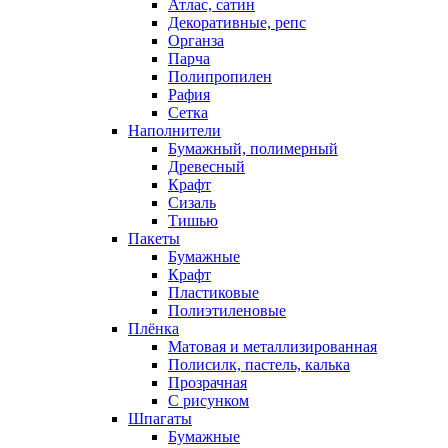
Атлас, сатин
Декоративные, репс
Органза
Парча
Полипропилен
Рафия
Сетка
Наполнители
Бумажный, полимерный
Древесный
Крафт
Сизаль
Тишью
Пакеты
Бумажные
Крафт
Пластиковые
Полиэтиленовые
Плёнка
Матовая и металлизированная
Полисилк, пастель, калька
Прозрачная
С рисунком
Шпагаты
Бумажные