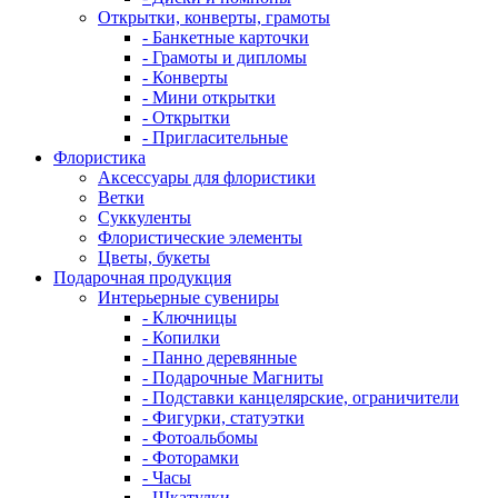
Открытки, конверты, грамоты
- Банкетные карточки
- Грамоты и дипломы
- Конверты
- Мини открытки
- Открытки
- Пригласительные
Флористика
Аксессуары для флористики
Ветки
Суккуленты
Флористические элементы
Цветы, букеты
Подарочная продукция
Интерьерные сувениры
- Ключницы
- Копилки
- Панно деревянные
- Подарочные Магниты
- Подставки канцелярские, ограничители
- Фигурки, статуэтки
- Фотоальбомы
- Фоторамки
- Часы
- Шкатулки