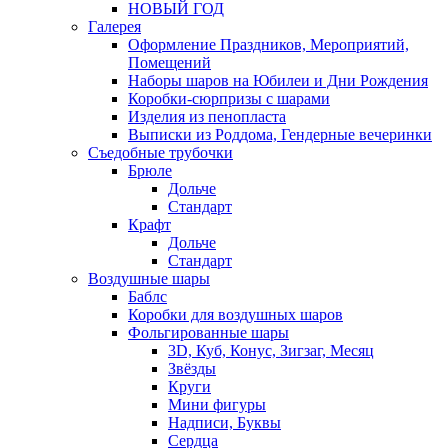
НОВЫЙ ГОД
Галерея
Оформление Праздников, Мероприятий,
Помещений
Наборы шаров на Юбилеи и Дни Рождения
Коробки-сюрпризы с шарами
Изделия из пенопласта
Выписки из Роддома, Гендерные вечеринки
Съедобные трубочки
Брюле
Дольче
Стандарт
Крафт
Дольче
Стандарт
Воздушные шары
Баблс
Коробки для воздушных шаров
Фольгированные шары
3D, Куб, Конус, Зигзаг, Месяц
Звёзды
Круги
Мини фигуры
Надписи, Буквы
Сердца