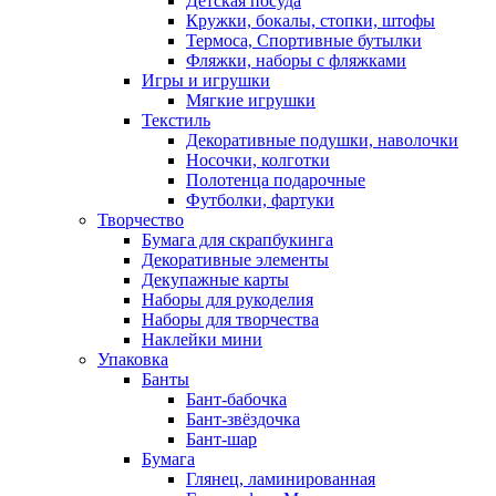
Детская посуда
Кружки, бокалы, стопки, штофы
Термоса, Спортивные бутылки
Фляжки, наборы с фляжками
Игры и игрушки
Мягкие игрушки
Текстиль
Декоративные подушки, наволочки
Носочки, колготки
Полотенца подарочные
Футболки, фартуки
Творчество
Бумага для скрапбукинга
Декоративные элементы
Декупажные карты
Наборы для рукоделия
Наборы для творчества
Наклейки мини
Упаковка
Банты
Бант-бабочка
Бант-звёздочка
Бант-шар
Бумага
Глянец, ламинированная