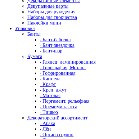
Декоративные элементы
Декупажные карты
Наборы для рукоделия
Наборы для творчества
Наклейки мини
Упаковка
Банты
- Бант-бабочка
- Бант-звёздочка
- Бант-шар
Бумага
- Глянец, ламинированная
- Голография, Металл
- Гофрированная
- Каппела
- Крафт
- Креп, джут
- Матовая
- Пергамент, рельефная
- Премиум класса
- Тишью
Декораторский ассортимент
- Абака
- Лён
- Органза рулон