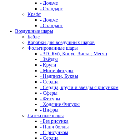
- Дольче
- Стандарт
Крафт
- Дольче
- Стандарт
Воздушные шары
Баблс
Коробки для воздушных шаров
Фольгированные шары
- 3D, Куб, Конус, Зигзаг, Месяц
- Звёзды
- Круги
- Мини фигуры
- Надписи, Буквы
- Сердца
- Сердца, круги и звезды с рисунком
- Сферы
- Фигуры
- Ходячие Фигуры
- Цифры
Латексные шары
- Без рисунка
- Панч боллы
- С рисунком
- Сердца