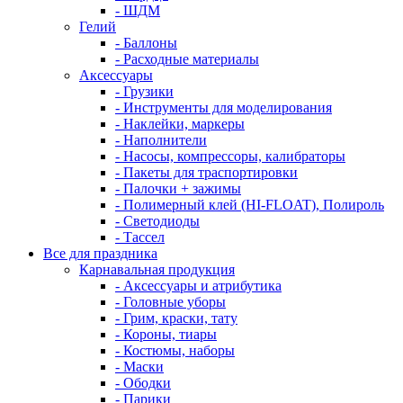
- ШДМ
Гелий
- Баллоны
- Расходные материалы
Аксессуары
- Грузики
- Инструменты для моделирования
- Наклейки, маркеры
- Наполнители
- Насосы, компрессоры, калибраторы
- Пакеты для траспортировки
- Палочки + зажимы
- Полимерный клей (HI-FLOAT), Полироль
- Светодиоды
- Тассел
Все для праздника
Карнавальная продукция
- Аксессуары и атрибутика
- Головные уборы
- Грим, краски, тату
- Короны, тиары
- Костюмы, наборы
- Маски
- Ободки
- Парики