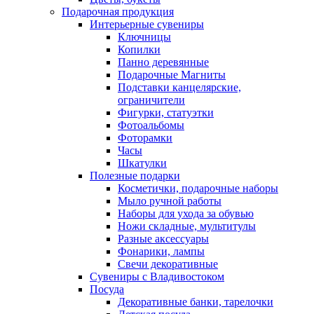
Подарочная продукция
Интерьерные сувениры
Ключницы
Копилки
Панно деревянные
Подарочные Магниты
Подставки канцелярские,
ограничители
Фигурки, статуэтки
Фотоальбомы
Фоторамки
Часы
Шкатулки
Полезные подарки
Косметички, подарочные наборы
Мыло ручной работы
Наборы для ухода за обувью
Ножи складные, мультитулы
Разные аксессуары
Фонарики, лампы
Свечи декоративные
Сувениры с Владивостоком
Посуда
Декоративные банки, тарелочки