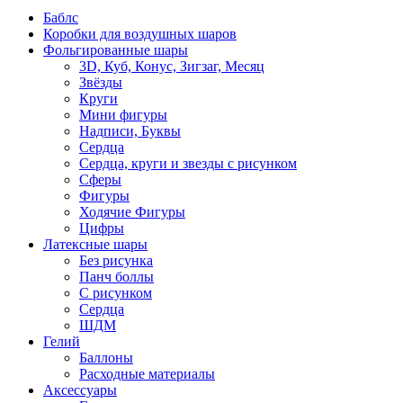
Баблс
Коробки для воздушных шаров
Фольгированные шары
3D, Куб, Конус, Зигзаг, Месяц
Звёзды
Круги
Мини фигуры
Надписи, Буквы
Сердца
Сердца, круги и звезды с рисунком
Сферы
Фигуры
Ходячие Фигуры
Цифры
Латексные шары
Без рисунка
Панч боллы
С рисунком
Сердца
ШДМ
Гелий
Баллоны
Расходные материалы
Аксессуары