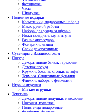
Фоторамки
Часы
Шкатулки
Полезные подарки
Косметички, подарочные наборы
Мыло ручной работы
Наборы для ухода за обувью
Ножи складные, мультитулы
Разные аксессуары
Фонарики, лампы
Свечи декоративные
Сувениры с Владивостоком
Посуда
Декоративные банки, тарелочки
Детская посуда
Кружки, бокалы, стопки, штофы
Термоса, Спортивные бутылки
Фляжки, наборы с фляжками
Игры и игрушки
Мягкие игрушки
Текстиль
Декоративные подушки, наволочки
Носочки, колготки
Полотенца подарочные
Футболки, фартуки