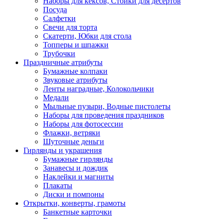
Наборы для кексов, Стойки для десертов
Посуда
Салфетки
Свечи для торта
Скатерти, Юбки для стола
Топперы и шпажки
Трубочки
Праздничные атрибуты
Бумажные колпаки
Звуковые атрибуты
Ленты наградные, Колокольчики
Медали
Мыльные пузыри, Водные пистолеты
Наборы для проведения праздников
Наборы для фотосессии
Флажки, ветряки
Шуточные деньги
Гирлянды и украшения
Бумажные гирлянды
Занавесы и дождик
Наклейки и магниты
Плакаты
Диски и помпоны
Открытки, конверты, грамоты
Банкетные карточки