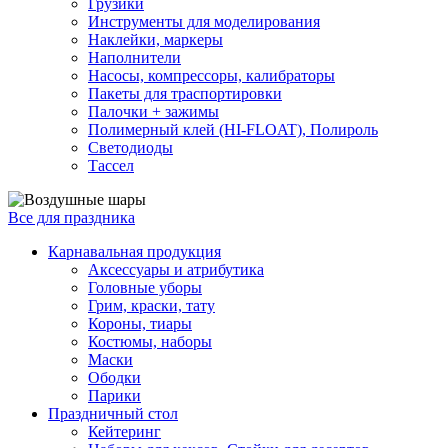
Грузики
Инструменты для моделирования
Наклейки, маркеры
Наполнители
Насосы, компрессоры, калибраторы
Пакеты для траспортировки
Палочки + зажимы
Полимерный клей (HI-FLOAT), Полироль
Светодиоды
Тассел
Все для праздника
Карнавальная продукция
Аксессуары и атрибутика
Головные уборы
Грим, краски, тату
Короны, тиары
Костюмы, наборы
Маски
Ободки
Парики
Праздничный стол
Кейтеринг