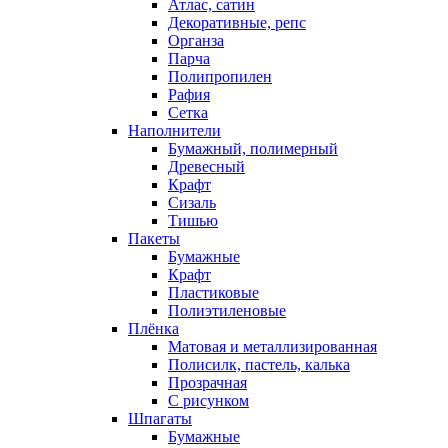
Атлас, сатин
Декоративные, репс
Органза
Парча
Полипропилен
Рафия
Сетка
Наполнители
Бумажный, полимерный
Древесный
Крафт
Сизаль
Тишью
Пакеты
Бумажные
Крафт
Пластиковые
Полиэтиленовые
Плёнка
Матовая и металлизированная
Полисилк, пастель, калька
Прозрачная
С рисунком
Шпагаты
Бумажные