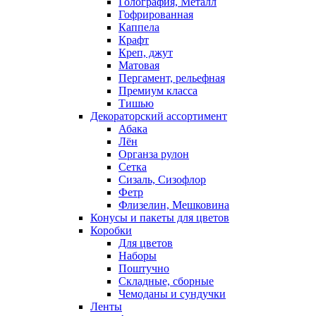
Голография, Металл
Гофрированная
Каппела
Крафт
Креп, джут
Матовая
Пергамент, рельефная
Премиум класса
Тишью
Декораторский ассортимент
Абака
Лён
Органза рулон
Сетка
Сизаль, Сизофлор
Фетр
Флизелин, Мешковина
Конусы и пакеты для цветов
Коробки
Для цветов
Наборы
Поштучно
Складные, сборные
Чемоданы и сундучки
Ленты