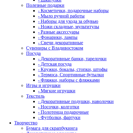
Полезные подарки
- Косметички, подарочные наборы
- Мыло ручной работы
- Наборы для ухода за обувью
- Ножи складные, мультитулы
- Разные аксессуары
- Фонарики, лампы
- Свечи декоративные
Сувениры с Владивостоком
Посуда
- Декоративные банки, тарелочки
- Детская посуда
- Кружки, бокалы, стопки, штофы
- Термоса, Спортивные бутылки
- Фляжки, наборы с фляжками
Игры и игрушки
- Мягкие игрушки
Текстиль
- Декоративные подушки, наволочки
- Носочки, колготки
- Полотенца подарочные
- Футболки, фартуки
Творчество
Бумага для скрапбукинга