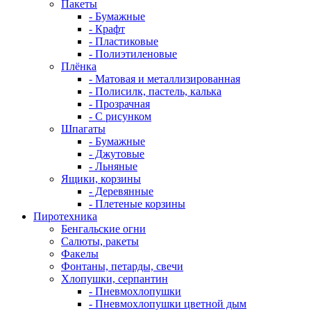
Пакеты
- Бумажные
- Крафт
- Пластиковые
- Полиэтиленовые
Плёнка
- Матовая и металлизированная
- Полисилк, пастель, калька
- Прозрачная
- С рисунком
Шпагаты
- Бумажные
- Джутовые
- Льняные
Ящики, корзины
- Деревянные
- Плетеные корзины
Пиротехника
Бенгальские огни
Салюты, ракеты
Факелы
Фонтаны, петарды, свечи
Хлопушки, серпантин
- Пневмохлопушки
- Пневмохлопушки цветной дым