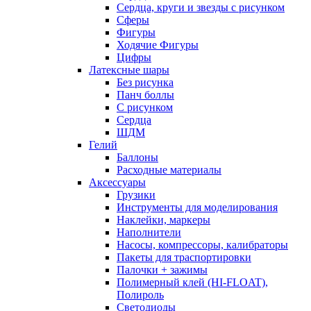
Сердца, круги и звезды с рисунком
Сферы
Фигуры
Ходячие Фигуры
Цифры
Латексные шары
Без рисунка
Панч боллы
С рисунком
Сердца
ШДМ
Гелий
Баллоны
Расходные материалы
Аксессуары
Грузики
Инструменты для моделирования
Наклейки, маркеры
Наполнители
Насосы, компрессоры, калибраторы
Пакеты для траспортировки
Палочки + зажимы
Полимерный клей (HI-FLOAT),
Полироль
Светодиоды