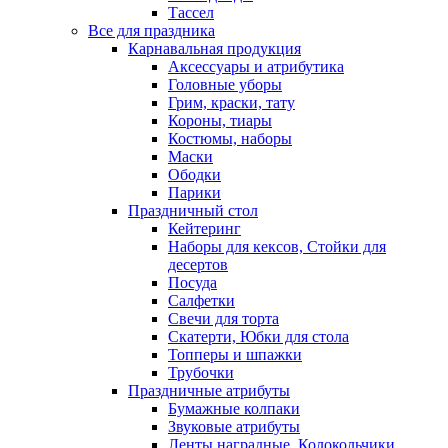
Тассел
Все для праздника
Карнавальная продукция
Аксессуары и атрибутика
Головные уборы
Грим, краски, тату
Короны, тиары
Костюмы, наборы
Маски
Ободки
Парики
Праздничный стол
Кейтеринг
Наборы для кексов, Стойки для
десертов
Посуда
Салфетки
Свечи для торта
Скатерти, Юбки для стола
Топперы и шпажки
Трубочки
Праздничные атрибуты
Бумажные колпаки
Звуковые атрибуты
Ленты наградные, Колокольчики