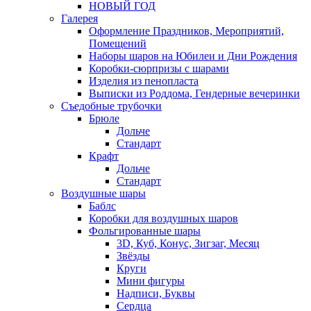
НОВЫЙ ГОД
Галерея
Оформление Праздников, Мероприятий,
Помещений
Наборы шаров на Юбилеи и Дни Рождения
Коробки-сюрпризы с шарами
Изделия из пенопласта
Выписки из Роддома, Гендерные вечеринки
Съедобные трубочки
Брюле
Дольче
Стандарт
Крафт
Дольче
Стандарт
Воздушные шары
Баблс
Коробки для воздушных шаров
Фольгированные шары
3D, Куб, Конус, Зигзаг, Месяц
Звёзды
Круги
Мини фигуры
Надписи, Буквы
Сердца