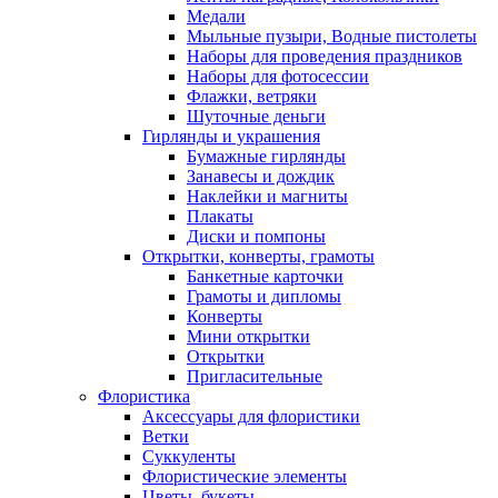
Медали
Мыльные пузыри, Водные пистолеты
Наборы для проведения праздников
Наборы для фотосессии
Флажки, ветряки
Шуточные деньги
Гирлянды и украшения
Бумажные гирлянды
Занавесы и дождик
Наклейки и магниты
Плакаты
Диски и помпоны
Открытки, конверты, грамоты
Банкетные карточки
Грамоты и дипломы
Конверты
Мини открытки
Открытки
Пригласительные
Флористика
Аксессуары для флористики
Ветки
Суккуленты
Флористические элементы
Цветы, букеты