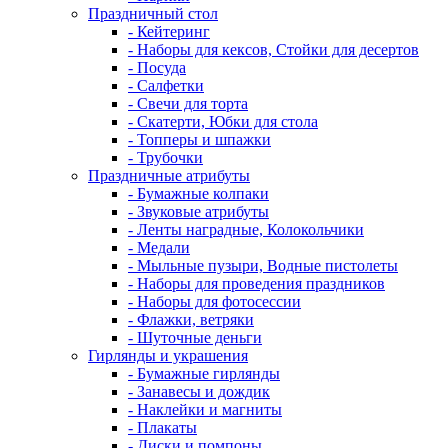
Праздничный стол
- Кейтеринг
- Наборы для кексов, Стойки для десертов
- Посуда
- Салфетки
- Свечи для торта
- Скатерти, Юбки для стола
- Топперы и шпажки
- Трубочки
Праздничные атрибуты
- Бумажные колпаки
- Звуковые атрибуты
- Ленты наградные, Колокольчики
- Медали
- Мыльные пузыри, Водные пистолеты
- Наборы для проведения праздников
- Наборы для фотосессии
- Флажки, ветряки
- Шуточные деньги
Гирлянды и украшения
- Бумажные гирлянды
- Занавесы и дождик
- Наклейки и магниты
- Плакаты
- Диски и помпоны