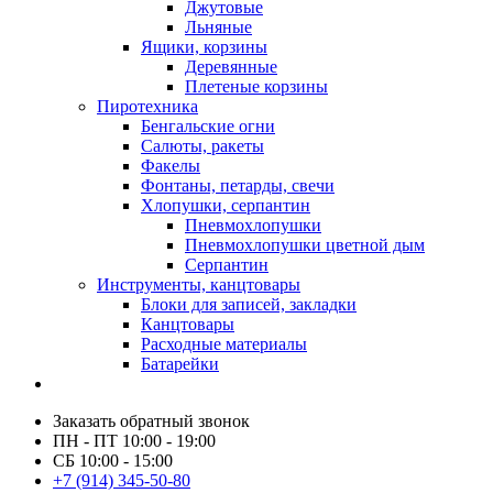
Джутовые
Льняные
Ящики, корзины
Деревянные
Плетеные корзины
Пиротехника
Бенгальские огни
Салюты, ракеты
Факелы
Фонтаны, петарды, свечи
Хлопушки, серпантин
Пневмохлопушки
Пневмохлопушки цветной дым
Серпантин
Инструменты, канцтовары
Блоки для записей, закладки
Канцтовары
Расходные материалы
Батарейки
Заказать обратный звонок
ПН - ПТ 10:00 - 19:00
СБ 10:00 - 15:00
+7 (914) 345-50-80