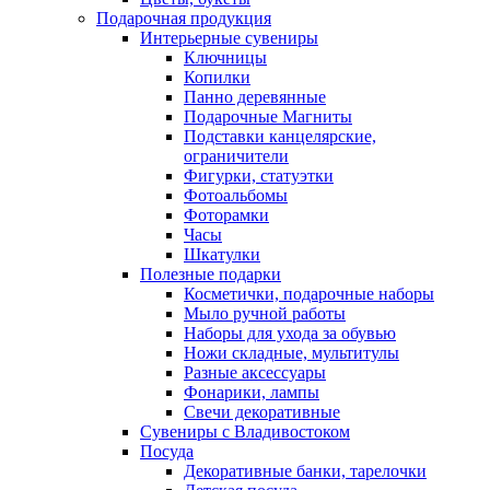
Подарочная продукция
Интерьерные сувениры
Ключницы
Копилки
Панно деревянные
Подарочные Магниты
Подставки канцелярские,
ограничители
Фигурки, статуэтки
Фотоальбомы
Фоторамки
Часы
Шкатулки
Полезные подарки
Косметички, подарочные наборы
Мыло ручной работы
Наборы для ухода за обувью
Ножи складные, мультитулы
Разные аксессуары
Фонарики, лампы
Свечи декоративные
Сувениры с Владивостоком
Посуда
Декоративные банки, тарелочки