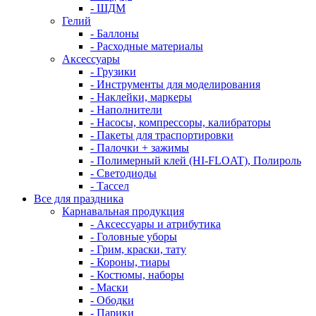
- ШДМ
Гелий
- Баллоны
- Расходные материалы
Аксессуары
- Грузики
- Инструменты для моделирования
- Наклейки, маркеры
- Наполнители
- Насосы, компрессоры, калибраторы
- Пакеты для траспортировки
- Палочки + зажимы
- Полимерный клей (HI-FLOAT), Полироль
- Светодиоды
- Тассел
Все для праздника
Карнавальная продукция
- Аксессуары и атрибутика
- Головные уборы
- Грим, краски, тату
- Короны, тиары
- Костюмы, наборы
- Маски
- Ободки
- Парики