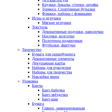
Детская посуда
Кружки, бокалы, стопки, штофы
Термоса, Спортивные бутылки
Фляжки, наборы с фляжками
Игры и игрушки
Мягкие игрушки
Текстиль
Декоративные подушки, наволочки
Носочки, колготки
Полотенца подарочные
Футболки, фартуки
Творчество
Бумага для скрапбукинга
Декоративные элементы
Декупажные карты
Наборы для рукоделия
Наборы для творчества
Наклейки мини
Упаковка
Банты
Бант-бабочка
Бант-звёздочка
Бант-шар
Бумага
Глянец, ламинированная