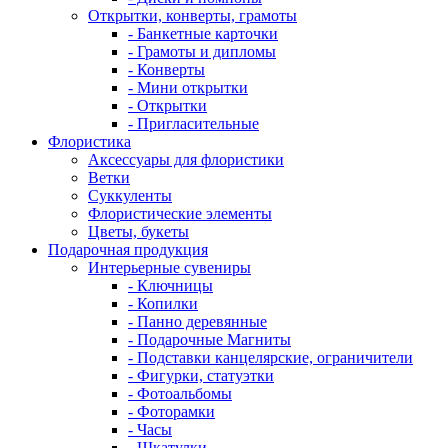
Открытки, конверты, грамоты
- Банкетные карточки
- Грамоты и дипломы
- Конверты
- Мини открытки
- Открытки
- Пригласительные
Флористика
Аксессуары для флористики
Ветки
Суккуленты
Флористические элементы
Цветы, букеты
Подарочная продукция
Интерьерные сувениры
- Ключницы
- Копилки
- Панно деревянные
- Подарочные Магниты
- Подставки канцелярские, ограничители
- Фигурки, статуэтки
- Фотоальбомы
- Фоторамки
- Часы
- Шкатулки