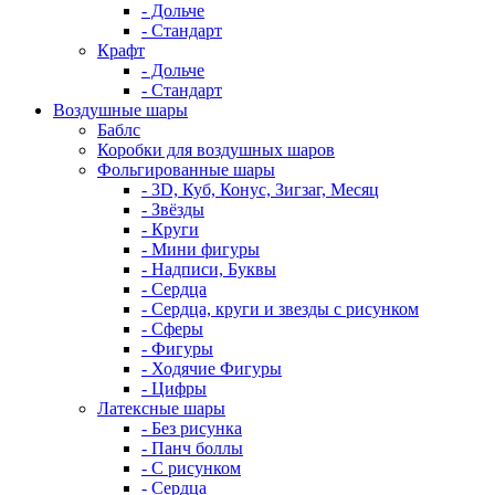
- Дольче
- Стандарт
Крафт
- Дольче
- Стандарт
Воздушные шары
Баблс
Коробки для воздушных шаров
Фольгированные шары
- 3D, Куб, Конус, Зигзаг, Месяц
- Звёзды
- Круги
- Мини фигуры
- Надписи, Буквы
- Сердца
- Сердца, круги и звезды с рисунком
- Сферы
- Фигуры
- Ходячие Фигуры
- Цифры
Латексные шары
- Без рисунка
- Панч боллы
- С рисунком
- Сердца