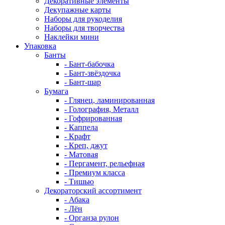
Декоративные элементы
Декупажные карты
Наборы для рукоделия
Наборы для творчества
Наклейки мини
Упаковка
Банты
- Бант-бабочка
- Бант-звёздочка
- Бант-шар
Бумага
- Глянец, ламинированная
- Голография, Металл
- Гофрированная
- Каппела
- Крафт
- Креп, джут
- Матовая
- Пергамент, рельефная
- Премиум класса
- Тишью
Декораторский ассортимент
- Абака
- Лён
- Органза рулон