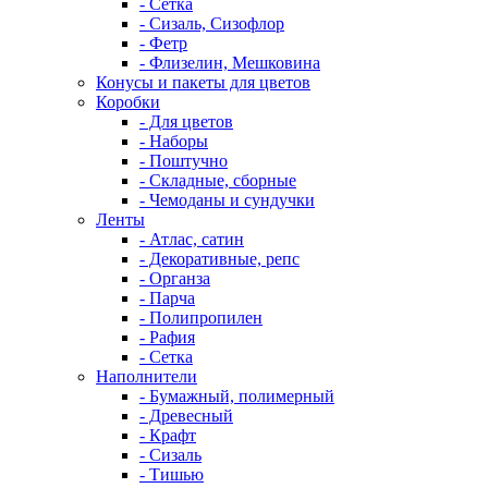
- Сетка
- Сизаль, Сизофлор
- Фетр
- Флизелин, Мешковина
Конусы и пакеты для цветов
Коробки
- Для цветов
- Наборы
- Поштучно
- Складные, сборные
- Чемоданы и сундучки
Ленты
- Атлас, сатин
- Декоративные, репс
- Органза
- Парча
- Полипропилен
- Рафия
- Сетка
Наполнители
- Бумажный, полимерный
- Древесный
- Крафт
- Сизаль
- Тишью