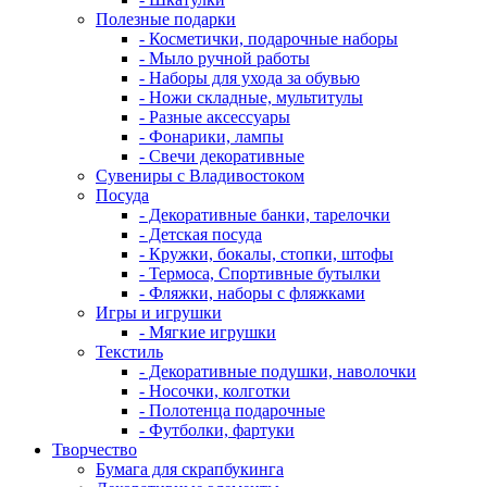
Полезные подарки
- Косметички, подарочные наборы
- Мыло ручной работы
- Наборы для ухода за обувью
- Ножи складные, мультитулы
- Разные аксессуары
- Фонарики, лампы
- Свечи декоративные
Сувениры с Владивостоком
Посуда
- Декоративные банки, тарелочки
- Детская посуда
- Кружки, бокалы, стопки, штофы
- Термоса, Спортивные бутылки
- Фляжки, наборы с фляжками
Игры и игрушки
- Мягкие игрушки
Текстиль
- Декоративные подушки, наволочки
- Носочки, колготки
- Полотенца подарочные
- Футболки, фартуки
Творчество
Бумага для скрапбукинга