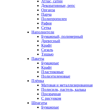
Атлас, сатин
Декоративные, репс
Органза
Парча
Полипропилен
Рафия
Сетка
Наполнители
Бумажный, полимерный
Древесный
Крафт
Сизаль
Тишью
Пакеты
Бумажные
Крафт
Пластиковые
Полиэтиленовые
Плёнка
Матовая и металлизированная
Полисилк, пастель, калька
Прозрачная
С рисунком
Шпагаты
Бумажные