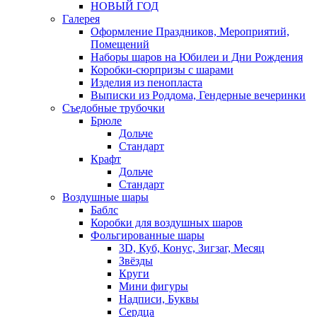
НОВЫЙ ГОД
Галерея
Оформление Праздников, Мероприятий,
Помещений
Наборы шаров на Юбилеи и Дни Рождения
Коробки-сюрпризы с шарами
Изделия из пенопласта
Выписки из Роддома, Гендерные вечеринки
Съедобные трубочки
Брюле
Дольче
Стандарт
Крафт
Дольче
Стандарт
Воздушные шары
Баблс
Коробки для воздушных шаров
Фольгированные шары
3D, Куб, Конус, Зигзаг, Месяц
Звёзды
Круги
Мини фигуры
Надписи, Буквы
Сердца