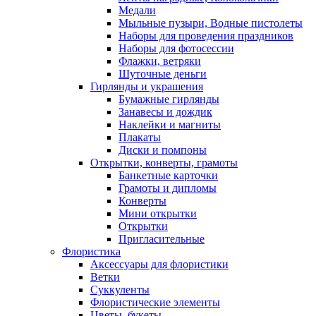
Медали
Мыльные пузыри, Водные пистолеты
Наборы для проведения праздников
Наборы для фотосессии
Флажки, ветряки
Шуточные деньги
Гирлянды и украшения
Бумажные гирлянды
Занавесы и дождик
Наклейки и магниты
Плакаты
Диски и помпоны
Открытки, конверты, грамоты
Банкетные карточки
Грамоты и дипломы
Конверты
Мини открытки
Открытки
Пригласительные
Флористика
Аксессуары для флористики
Ветки
Суккуленты
Флористические элементы
Цветы, букеты