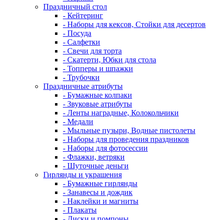
Праздничный стол
- Кейтеринг
- Наборы для кексов, Стойки для десертов
- Посуда
- Салфетки
- Свечи для торта
- Скатерти, Юбки для стола
- Топперы и шпажки
- Трубочки
Праздничные атрибуты
- Бумажные колпаки
- Звуковые атрибуты
- Ленты наградные, Колокольчики
- Медали
- Мыльные пузыри, Водные пистолеты
- Наборы для проведения праздников
- Наборы для фотосессии
- Флажки, ветряки
- Шуточные деньги
Гирлянды и украшения
- Бумажные гирлянды
- Занавесы и дождик
- Наклейки и магниты
- Плакаты
- Диски и помпоны