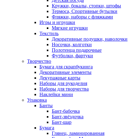
Детская посуда
Кружки, бокалы, стопки, штофы
Термоса, Спортивные бутылки
Фляжки, наборы с фляжками
Игры и игрушки
Мягкие игрушки
Текстиль
Декоративные подушки, наволочки
Носочки, колготки
Полотенца подарочные
Футболки, фартуки
Творчество
Бумага для скрапбукинга
Декоративные элементы
Декупажные карты
Наборы для рукоделия
Наборы для творчества
Наклейки мини
Упаковка
Банты
Бант-бабочка
Бант-звёздочка
Бант-шар
Бумага
Глянец, ламинированная