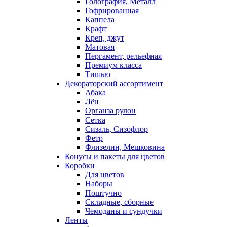
Голография, Металл
Гофрированная
Каппела
Крафт
Креп, джут
Матовая
Пергамент, рельефная
Премиум класса
Тишью
Декораторский ассортимент
Абака
Лён
Органза рулон
Сетка
Сизаль, Сизофлор
Фетр
Флизелин, Мешковина
Конусы и пакеты для цветов
Коробки
Для цветов
Наборы
Поштучно
Складные, сборные
Чемоданы и сундучки
Ленты