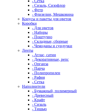
- Сетка
- Сизаль, Сизофлор
- Фетр
- Флизелин, Мешковина
Конусы и пакеты для цветов
Коробки
- Для цветов
- Наборы
- Поштучно
- Складные, сборные
- Чемоданы и сундучки
Ленты
- Атлас, сатин
- Декоративные, репс
- Органза
- Парча
- Полипропилен
- Рафия
- Сетка
Наполнители
- Бумажный, полимерный
- Древесный
- Крафт
- Сизаль
- Тишью