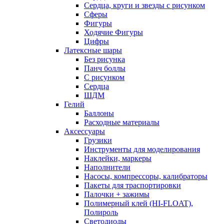
Сердца, круги и звезды с рисунком
Сферы
Фигуры
Ходячие Фигуры
Цифры
Латексные шары
Без рисунка
Панч боллы
С рисунком
Сердца
ШДМ
Гелий
Баллоны
Расходные материалы
Аксессуары
Грузики
Инструменты для моделирования
Наклейки, маркеры
Наполнители
Насосы, компрессоры, калибраторы
Пакеты для траспортировки
Палочки + зажимы
Полимерный клей (HI-FLOAT),
Полироль
Светодиоды