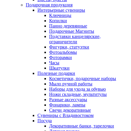
Подарочная продукция
Интерьерные сувениры
Ключницы
Копилки
Панно деревянные
Подарочные Магниты
Подставки канцелярские,
ограничители
Фигурки, статуэтки
Фотоальбомы
Фоторамки
Часы
Шкатулки
Полезные подарки
Косметички, подарочные наборы
Мыло ручной работы
Наборы для ухода за обувью
Ножи складные, мультитулы
Разные аксессуары
Фонарики, лампы
Свечи декоративные
Сувениры с Владивостоком
Посуда
Декоративные банки, тарелочки