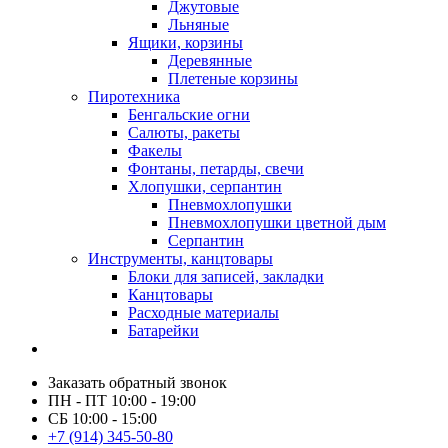
Джутовые
Льняные
Ящики, корзины
Деревянные
Плетеные корзины
Пиротехника
Бенгальские огни
Салюты, ракеты
Факелы
Фонтаны, петарды, свечи
Хлопушки, серпантин
Пневмохлопушки
Пневмохлопушки цветной дым
Серпантин
Инструменты, канцтовары
Блоки для записей, закладки
Канцтовары
Расходные материалы
Батарейки
Заказать обратный звонок
ПН - ПТ 10:00 - 19:00
СБ 10:00 - 15:00
+7 (914) 345-50-80