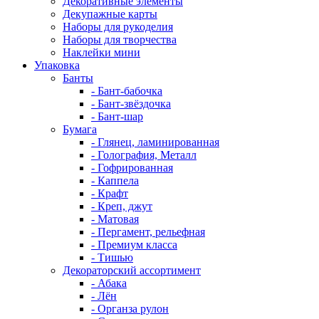
Декоративные элементы
Декупажные карты
Наборы для рукоделия
Наборы для творчества
Наклейки мини
Упаковка
Банты
- Бант-бабочка
- Бант-звёздочка
- Бант-шар
Бумага
- Глянец, ламинированная
- Голография, Металл
- Гофрированная
- Каппела
- Крафт
- Креп, джут
- Матовая
- Пергамент, рельефная
- Премиум класса
- Тишью
Декораторский ассортимент
- Абака
- Лён
- Органза рулон