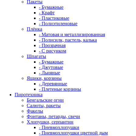
Пакеты
- Бумажные
- Крафт
- Пластиковые
- Полиэтиленовые
Плёнка
- Матовая и металлизированная
- Полисилк, пастель, калька
- Прозрачная
- С рисунком
Шпагаты
- Бумажные
- Джутовые
- Льняные
Ящики, корзины
- Деревянные
- Плетеные корзины
Пиротехника
Бенгальские огни
Салюты, ракеты
Факелы
Фонтаны, петарды, свечи
Хлопушки, серпантин
- Пневмохлопушки
- Пневмохлопушки цветной дым