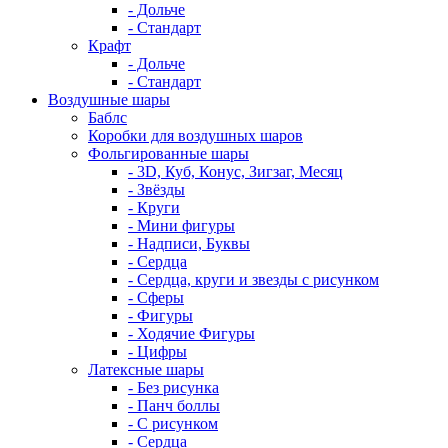
- Дольче
- Стандарт
Крафт
- Дольче
- Стандарт
Воздушные шары
Баблс
Коробки для воздушных шаров
Фольгированные шары
- 3D, Куб, Конус, Зигзаг, Месяц
- Звёзды
- Круги
- Мини фигуры
- Надписи, Буквы
- Сердца
- Сердца, круги и звезды с рисунком
- Сферы
- Фигуры
- Ходячие Фигуры
- Цифры
Латексные шары
- Без рисунка
- Панч боллы
- С рисунком
- Сердца