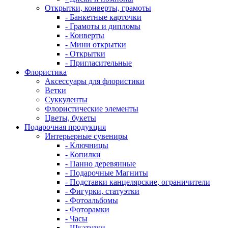
Открытки, конверты, грамоты
- Банкетные карточки
- Грамоты и дипломы
- Конверты
- Мини открытки
- Открытки
- Пригласительные
Флористика
Аксессуары для флористики
Ветки
Суккуленты
Флористические элементы
Цветы, букеты
Подарочная продукция
Интерьерные сувениры
- Ключницы
- Копилки
- Панно деревянные
- Подарочные Магниты
- Подставки канцелярские, ограничители
- Фигурки, статуэтки
- Фотоальбомы
- Фоторамки
- Часы
- Шкатулки