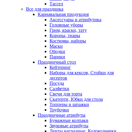
Тассел
Все для праздника
Карнавальная продукция
Аксессуары и атрибутика
Головные уборы
Грим, краски, тату
Короны, тиары
Костюмы, наборы
Маски
Ободки
Парики
Праздничный стол
Кейтеринг
Наборы для кексов, Стойки для
десертов
Посуда
Салфетки
Свечи для торта
Скатерти, Юбки для стола
Топперы и шпажки
Трубочки
Праздничные атрибуты
Бумажные колпаки
Звуковые атрибуты
Ленты наградные, Колокольчики