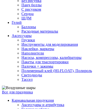
Без рисунка
Панч боллы
С рисунком
Сердца
ШДМ
Гелий
Баллоны
Расходные материалы
Аксессуары
Грузики
Инструменты для моделирования
Наклейки, маркеры
Наполнители
Насосы, компрессоры, калибраторы
Пакеты для траспортировки
Палочки + зажимы
Полимерный клей (HI-FLOAT), Полироль
Светодиоды
Тассел
Все для праздника
Карнавальная продукция
Аксессуары и атрибутика