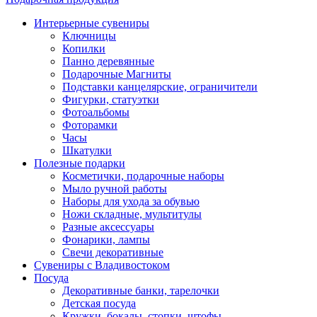
Интерьерные сувениры
Ключницы
Копилки
Панно деревянные
Подарочные Магниты
Подставки канцелярские, ограничители
Фигурки, статуэтки
Фотоальбомы
Фоторамки
Часы
Шкатулки
Полезные подарки
Косметички, подарочные наборы
Мыло ручной работы
Наборы для ухода за обувью
Ножи складные, мультитулы
Разные аксессуары
Фонарики, лампы
Свечи декоративные
Сувениры с Владивостоком
Посуда
Декоративные банки, тарелочки
Детская посуда
Кружки, бокалы, стопки, штофы