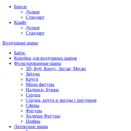
Брюле
Дольче
Стандарт
Крафт
Дольче
Стандарт
Воздушные шары
Баблс
Коробки для воздушных шаров
Фольгированные шары
3D, Куб, Конус, Зигзаг, Месяц
Звёзды
Круги
Мини фигуры
Надписи, Буквы
Сердца
Сердца, круги и звезды с рисунком
Сферы
Фигуры
Ходячие Фигуры
Цифры
Латексные шары