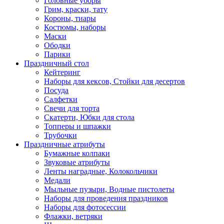
Головные уборы
Грим, краски, тату
Короны, тиары
Костюмы, наборы
Маски
Ободки
Парики
Праздничный стол
Кейтеринг
Наборы для кексов, Стойки для десертов
Посуда
Салфетки
Свечи для торта
Скатерти, Юбки для стола
Топперы и шпажки
Трубочки
Праздничные атрибуты
Бумажные колпаки
Звуковые атрибуты
Ленты наградные, Колокольчики
Медали
Мыльные пузыри, Водные пистолеты
Наборы для проведения праздников
Наборы для фотосессии
Флажки, ветряки