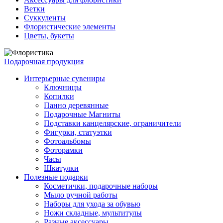
Ветки
Суккуленты
Флористические элементы
Цветы, букеты
Подарочная продукция
Интерьерные сувениры
Ключницы
Копилки
Панно деревянные
Подарочные Магниты
Подставки канцелярские, ограничители
Фигурки, статуэтки
Фотоальбомы
Фоторамки
Часы
Шкатулки
Полезные подарки
Косметички, подарочные наборы
Мыло ручной работы
Наборы для ухода за обувью
Ножи складные, мультитулы
Разные аксессуары