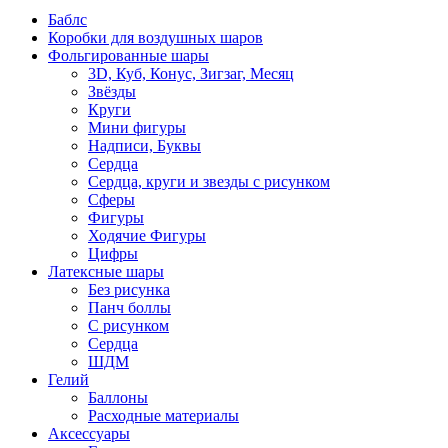
Баблс
Коробки для воздушных шаров
Фольгированные шары
3D, Куб, Конус, Зигзаг, Месяц
Звёзды
Круги
Мини фигуры
Надписи, Буквы
Сердца
Сердца, круги и звезды с рисунком
Сферы
Фигуры
Ходячие Фигуры
Цифры
Латексные шары
Без рисунка
Панч боллы
С рисунком
Сердца
ШДМ
Гелий
Баллоны
Расходные материалы
Аксессуары