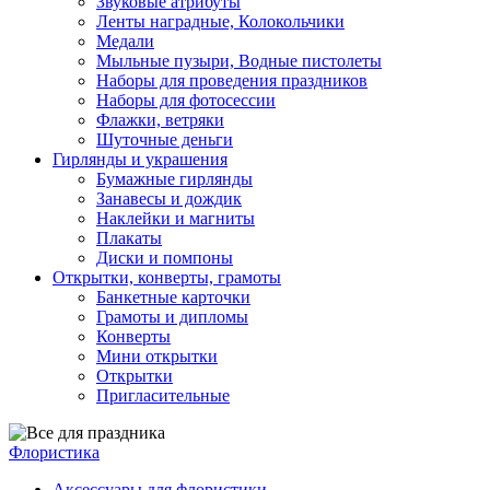
Звуковые атрибуты
Ленты наградные, Колокольчики
Медали
Мыльные пузыри, Водные пистолеты
Наборы для проведения праздников
Наборы для фотосессии
Флажки, ветряки
Шуточные деньги
Гирлянды и украшения
Бумажные гирлянды
Занавесы и дождик
Наклейки и магниты
Плакаты
Диски и помпоны
Открытки, конверты, грамоты
Банкетные карточки
Грамоты и дипломы
Конверты
Мини открытки
Открытки
Пригласительные
Флористика
Аксессуары для флористики