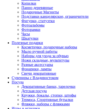
Копилки
Панно деревянные
Подарочные Магниты
Подставки канцелярские, ограничители
Фигурки, статуэтки
Фотоальбомы
Фоторамки
Часы
Шкатулки
Полезные подарки
Косметички, подарочные наборы
Мыло ручной работы
Наборы для ухода за обувью
Ножи складные, мультитулы
Разные аксессуары
Фонарики, лампы
Свечи декоративные
Сувениры с Владивостоком
Посуда
Декоративные банки, тарелочки
Детская посуда
Кружки, бокалы, стопки, штофы
Термоса, Спортивные бутылки
Фляжки, наборы с фляжками
Игры и игрушки