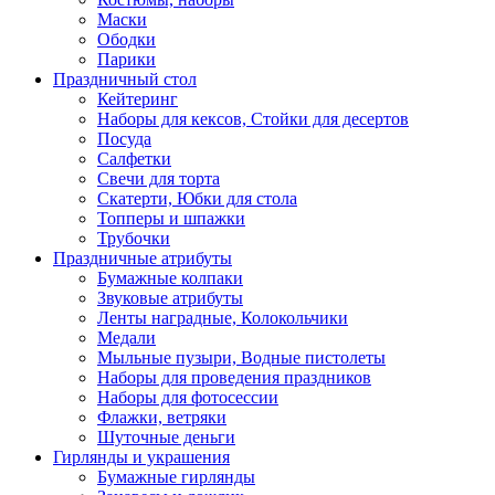
Маски
Ободки
Парики
Праздничный стол
Кейтеринг
Наборы для кексов, Стойки для десертов
Посуда
Салфетки
Свечи для торта
Скатерти, Юбки для стола
Топперы и шпажки
Трубочки
Праздничные атрибуты
Бумажные колпаки
Звуковые атрибуты
Ленты наградные, Колокольчики
Медали
Мыльные пузыри, Водные пистолеты
Наборы для проведения праздников
Наборы для фотосессии
Флажки, ветряки
Шуточные деньги
Гирлянды и украшения
Бумажные гирлянды