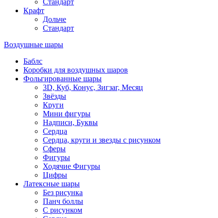
Стандарт
Крафт
Дольче
Стандарт
Воздушные шары
Баблс
Коробки для воздушных шаров
Фольгированные шары
3D, Куб, Конус, Зигзаг, Месяц
Звёзды
Круги
Мини фигуры
Надписи, Буквы
Сердца
Сердца, круги и звезды с рисунком
Сферы
Фигуры
Ходячие Фигуры
Цифры
Латексные шары
Без рисунка
Панч боллы
С рисунком