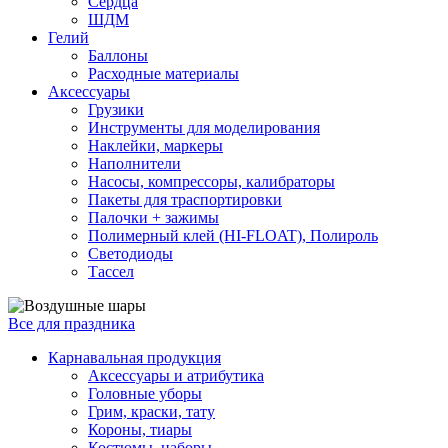
Сердца
ШДМ
Гелий
Баллоны
Расходные материалы
Аксессуары
Грузики
Инструменты для моделирования
Наклейки, маркеры
Наполнители
Насосы, компрессоры, калибраторы
Пакеты для траспортировки
Палочки + зажимы
Полимерный клей (HI-FLOAT), Полироль
Светодиоды
Тассел
Все для праздника
Карнавальная продукция
Аксессуары и атрибутика
Головные уборы
Грим, краски, тату
Короны, тиары
Костюмы, наборы