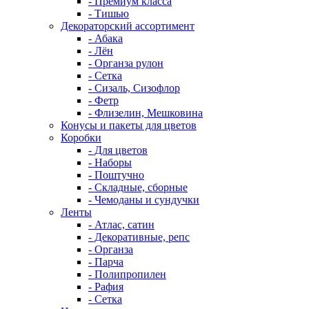
- Премиум класса
- Тишью
Декораторский ассортимент
- Абака
- Лён
- Органза рулон
- Сетка
- Сизаль, Сизофлор
- Фетр
- Флизелин, Мешковина
Конусы и пакеты для цветов
Коробки
- Для цветов
- Наборы
- Поштучно
- Складные, сборные
- Чемоданы и сундучки
Ленты
- Атлас, сатин
- Декоративные, репс
- Органза
- Парча
- Полипропилен
- Рафия
- Сетка