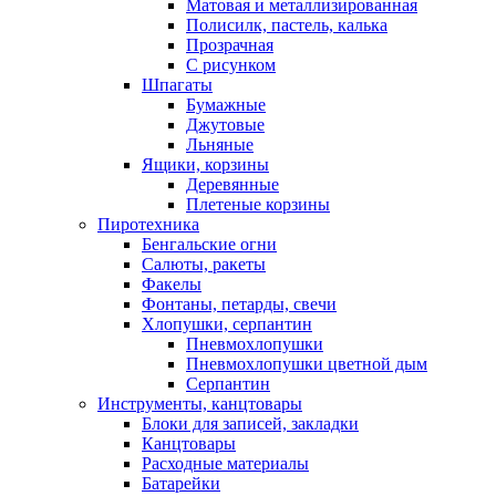
Матовая и металлизированная
Полисилк, пастель, калька
Прозрачная
С рисунком
Шпагаты
Бумажные
Джутовые
Льняные
Ящики, корзины
Деревянные
Плетеные корзины
Пиротехника
Бенгальские огни
Салюты, ракеты
Факелы
Фонтаны, петарды, свечи
Хлопушки, серпантин
Пневмохлопушки
Пневмохлопушки цветной дым
Серпантин
Инструменты, канцтовары
Блоки для записей, закладки
Канцтовары
Расходные материалы
Батарейки