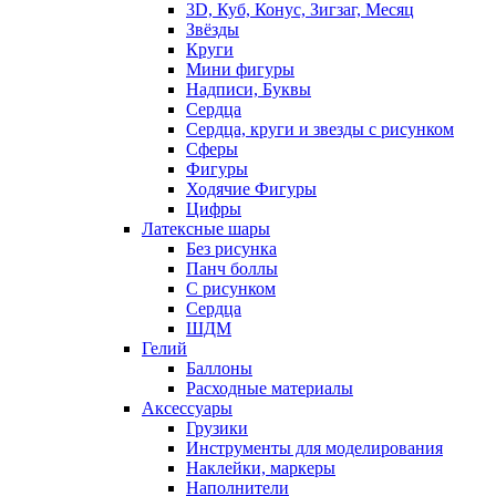
3D, Куб, Конус, Зигзаг, Месяц
Звёзды
Круги
Мини фигуры
Надписи, Буквы
Сердца
Сердца, круги и звезды с рисунком
Сферы
Фигуры
Ходячие Фигуры
Цифры
Латексные шары
Без рисунка
Панч боллы
С рисунком
Сердца
ШДМ
Гелий
Баллоны
Расходные материалы
Аксессуары
Грузики
Инструменты для моделирования
Наклейки, маркеры
Наполнители