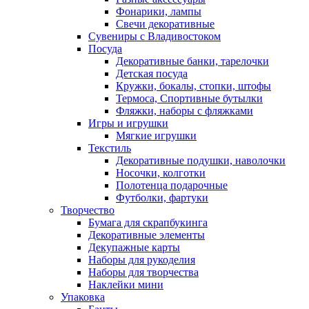
Фонарики, лампы
Свечи декоративные
Сувениры с Владивостоком
Посуда
Декоративные банки, тарелочки
Детская посуда
Кружки, бокалы, стопки, штофы
Термоса, Спортивные бутылки
Фляжки, наборы с фляжками
Игры и игрушки
Мягкие игрушки
Текстиль
Декоративные подушки, наволочки
Носочки, колготки
Полотенца подарочные
Футболки, фартуки
Творчество
Бумага для скрапбукинга
Декоративные элементы
Декупажные карты
Наборы для рукоделия
Наборы для творчества
Наклейки мини
Упаковка