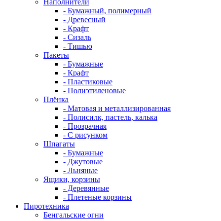
Наполнители
- Бумажный, полимерный
- Древесный
- Крафт
- Сизаль
- Тишью
Пакеты
- Бумажные
- Крафт
- Пластиковые
- Полиэтиленовые
Плёнка
- Матовая и металлизированная
- Полисилк, пастель, калька
- Прозрачная
- С рисунком
Шпагаты
- Бумажные
- Джутовые
- Льняные
Ящики, корзины
- Деревянные
- Плетеные корзины
Пиротехника
Бенгальские огни