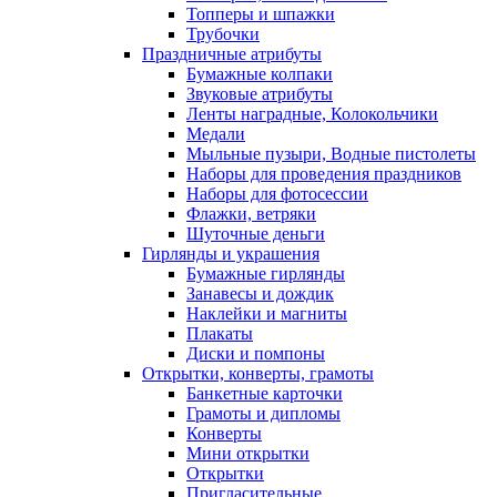
Топперы и шпажки
Трубочки
Праздничные атрибуты
Бумажные колпаки
Звуковые атрибуты
Ленты наградные, Колокольчики
Медали
Мыльные пузыри, Водные пистолеты
Наборы для проведения праздников
Наборы для фотосессии
Флажки, ветряки
Шуточные деньги
Гирлянды и украшения
Бумажные гирлянды
Занавесы и дождик
Наклейки и магниты
Плакаты
Диски и помпоны
Открытки, конверты, грамоты
Банкетные карточки
Грамоты и дипломы
Конверты
Мини открытки
Открытки
Пригласительные