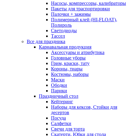
Насосы, компрессоры, калибраторы
Пакеты для траспортировки
Палочки + зажимы
Полимерный клей (HI-FLOAT),
Полироль
Светодиоды
Тассел
Все для праздника
Карнавальная продукция
Аксессуары и атрибутика
Головные уборы
Грим, краски, тату
Короны, тиары
Костюмы, наборы
Маски
Ободки
Парики
Праздничный стол
Кейтеринг
Наборы для кексов, Стойки для
десертов
Посуда
Салфетки
Свечи для торта
Скатерти, Юбки для стола