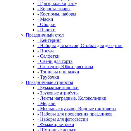
- Грим, краски, тату
- Короны, тиары
- Костюмы, наборы
- Маски
- Ободки
- Парики
Праздничный стол
- Кейтеринг
- Наборы для кексов, Стойки для десертов
- Посуда
- Салфетки
- Свечи для торта
- Скатерти, Юбки для стола
- Топперы и шпажки
- Трубочки
Праздничные атрибуты
- Бумажные колпаки
- Звуковые атрибуты
- Ленты наградные, Колокольчики
- Медали
- Мыльные пузыри, Водные пистолеты
- Наборы для проведения праздников
- Наборы для фотосессии
- Флажки, ветряки
- Шуточные деньги