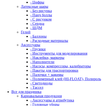
- Цифры
Латексные шары
- Без рисунка
- Панч боллы
- С рисунком
- Сердца
- ШДМ
Гелий
- Баллоны
- Расходные материалы
Аксессуары
- Грузики
- Инструменты для моделирования
- Наклейки, маркеры
- Наполнители
- Насосы, компрессоры, калибраторы
- Пакеты для траспортировки
- Палочки + зажимы
- Полимерный клей (HI-FLOAT), Полироль
- Светодиоды
- Тассел
Все для праздника
Карнавальная продукция
- Аксессуары и атрибутика
- Головные уборы