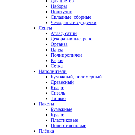
Для цветов
Наборы
Поштучно
Складные, сборные
Чемоданы и сундучки
Ленты
Атлас, сатин
Декоративные, репс
Органза
Парча
Полипропилен
Рафия
Сетка
Наполнители
Бумажный, полимерный
Древесный
Крафт
Сизаль
Тишью
Пакеты
Бумажные
Крафт
Пластиковые
Полиэтиленовые
Плёнка