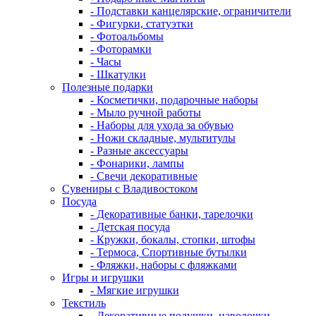
- Подставки канцелярские, ограничители
- Фигурки, статуэтки
- Фотоальбомы
- Фоторамки
- Часы
- Шкатулки
Полезные подарки
- Косметички, подарочные наборы
- Мыло ручной работы
- Наборы для ухода за обувью
- Ножи складные, мультитулы
- Разные аксессуары
- Фонарики, лампы
- Свечи декоративные
Сувениры с Владивостоком
Посуда
- Декоративные банки, тарелочки
- Детская посуда
- Кружки, бокалы, стопки, штофы
- Термоса, Спортивные бутылки
- Фляжки, наборы с фляжками
Игры и игрушки
- Мягкие игрушки
Текстиль
- Декоративные подушки, наволочки