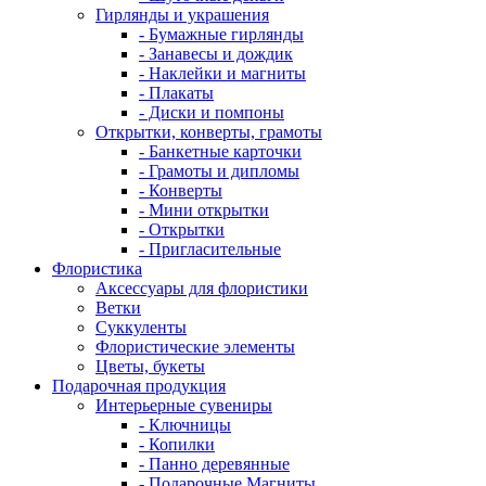
Гирлянды и украшения
- Бумажные гирлянды
- Занавесы и дождик
- Наклейки и магниты
- Плакаты
- Диски и помпоны
Открытки, конверты, грамоты
- Банкетные карточки
- Грамоты и дипломы
- Конверты
- Мини открытки
- Открытки
- Пригласительные
Флористика
Аксессуары для флористики
Ветки
Суккуленты
Флористические элементы
Цветы, букеты
Подарочная продукция
Интерьерные сувениры
- Ключницы
- Копилки
- Панно деревянные
- Подарочные Магниты