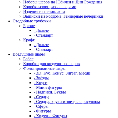
Наборы шаров на Юбилеи и Дни Рождения
Коробки-сюрпризы с шарами
Изделия из пенопласта
Выписки из Роддома, Гендерные вечеринки
Съедобные трубочки
Брюле
- Дольче
- Стандарт
Крафт
- Дольче
- Стандарт
Воздушные шары
Баблс
Коробки для воздушных шаров
Фольгированные шары
- 3D, Куб, Конус, Зигзаг, Месяц
- Звёзды
- Круги
- Мини фигуры
- Надписи, Буквы
- Сердца
- Сердца, круги и звезды с рисунком
- Сферы
- Фигуры
- Ходячие Фигуры