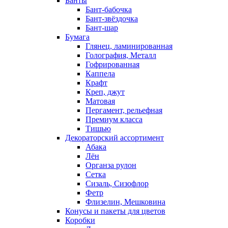
Банты
Бант-бабочка
Бант-звёздочка
Бант-шар
Бумага
Глянец, ламинированная
Голография, Металл
Гофрированная
Каппела
Крафт
Креп, джут
Матовая
Пергамент, рельефная
Премиум класса
Тишью
Декораторский ассортимент
Абака
Лён
Органза рулон
Сетка
Сизаль, Сизофлор
Фетр
Флизелин, Мешковина
Конусы и пакеты для цветов
Коробки