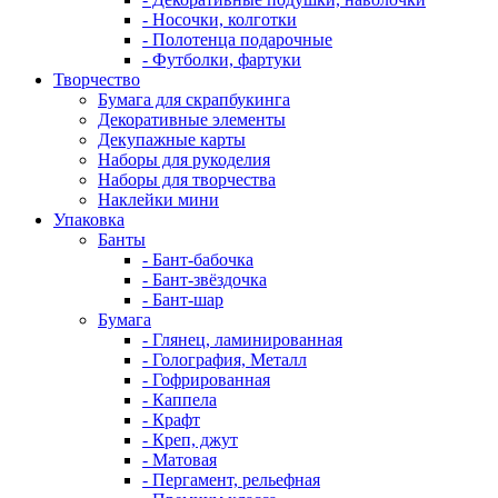
- Носочки, колготки
- Полотенца подарочные
- Футболки, фартуки
Творчество
Бумага для скрапбукинга
Декоративные элементы
Декупажные карты
Наборы для рукоделия
Наборы для творчества
Наклейки мини
Упаковка
Банты
- Бант-бабочка
- Бант-звёздочка
- Бант-шар
Бумага
- Глянец, ламинированная
- Голография, Металл
- Гофрированная
- Каппела
- Крафт
- Креп, джут
- Матовая
- Пергамент, рельефная