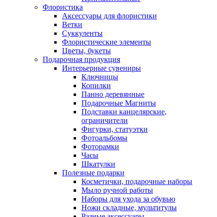
Флористика
Аксессуары для флористики
Ветки
Суккуленты
Флористические элементы
Цветы, букеты
Подарочная продукция
Интерьерные сувениры
Ключницы
Копилки
Панно деревянные
Подарочные Магниты
Подставки канцелярские,
ограничители
Фигурки, статуэтки
Фотоальбомы
Фоторамки
Часы
Шкатулки
Полезные подарки
Косметички, подарочные наборы
Мыло ручной работы
Наборы для ухода за обувью
Ножи складные, мультитулы
Разные аксессуары