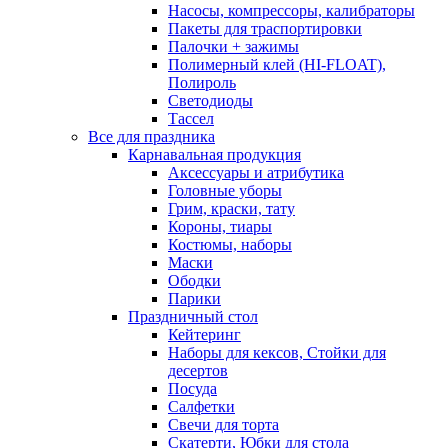
Насосы, компрессоры, калибраторы
Пакеты для траспортировки
Палочки + зажимы
Полимерный клей (HI-FLOAT),
Полироль
Светодиоды
Тассел
Все для праздника
Карнавальная продукция
Аксессуары и атрибутика
Головные уборы
Грим, краски, тату
Короны, тиары
Костюмы, наборы
Маски
Ободки
Парики
Праздничный стол
Кейтеринг
Наборы для кексов, Стойки для
десертов
Посуда
Салфетки
Свечи для торта
Скатерти, Юбки для стола