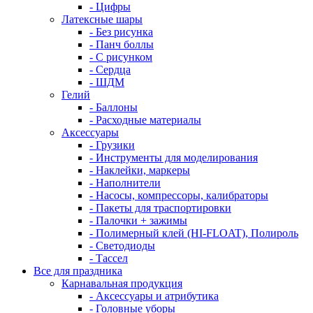
- Цифры
Латексные шары
- Без рисунка
- Панч боллы
- С рисунком
- Сердца
- ШДМ
Гелий
- Баллоны
- Расходные материалы
Аксессуары
- Грузики
- Инструменты для моделирования
- Наклейки, маркеры
- Наполнители
- Насосы, компрессоры, калибраторы
- Пакеты для траспортировки
- Палочки + зажимы
- Полимерный клей (HI-FLOAT), Полироль
- Светодиоды
- Тассел
Все для праздника
Карнавальная продукция
- Аксессуары и атрибутика
- Головные уборы