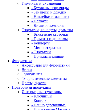
Гирлянды и украшения
- Бумажные гирлянды
- Занавесы и дождик
- Наклейки и магниты
- Плакаты
- Диски и помпоны
Открытки, конверты, грамоты
- Банкетные карточки
- Грамоты и дипломы
- Конверты
- Мини открытки
- Открытки
- Пригласительные
Флористика
Аксессуары для флористики
Ветки
Суккуленты
Флористические элементы
Цветы, букеты
Подарочная продукция
Интерьерные сувениры
- Ключницы
- Копилки
- Панно деревянные
- Подарочные Магниты