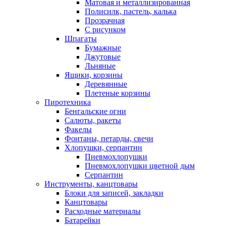
Матовая и металлизированная
Полисилк, пастель, калька
Прозрачная
С рисунком
Шпагаты
Бумажные
Джутовые
Льняные
Ящики, корзины
Деревянные
Плетеные корзины
Пиротехника
Бенгальские огни
Салюты, ракеты
Факелы
Фонтаны, петарды, свечи
Хлопушки, серпантин
Пневмохлопушки
Пневмохлопушки цветной дым
Серпантин
Инструменты, канцтовары
Блоки для записей, закладки
Канцтовары
Расходные материалы
Батарейки