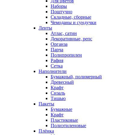
Для цветов
Наборы
Поштучно
Складные, сборные
Чемоданы и сундучки
Ленты
Атлас, сатин
Декоративные, репс
Органза
Парча
Полипропилен
Рафия
Сетка
Наполнители
Бумажный, полимерный
Древесный
Крафт
Сизаль
Тишью
Пакеты
Бумажные
Крафт
Пластиковые
Полиэтиленовые
Плёнка