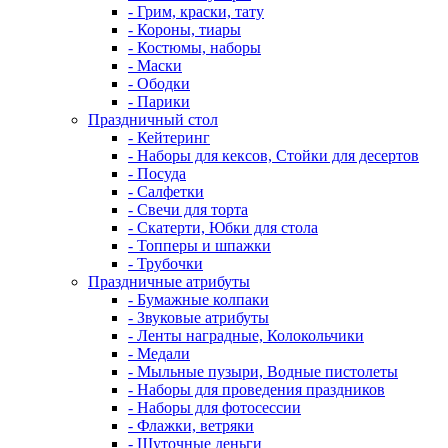
- Грим, краски, тату
- Короны, тиары
- Костюмы, наборы
- Маски
- Ободки
- Парики
Праздничный стол
- Кейтеринг
- Наборы для кексов, Стойки для десертов
- Посуда
- Салфетки
- Свечи для торта
- Скатерти, Юбки для стола
- Топперы и шпажки
- Трубочки
Праздничные атрибуты
- Бумажные колпаки
- Звуковые атрибуты
- Ленты наградные, Колокольчики
- Медали
- Мыльные пузыри, Водные пистолеты
- Наборы для проведения праздников
- Наборы для фотосессии
- Флажки, ветряки
- Шуточные деньги