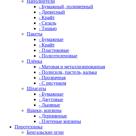
Наполнители
- Бумажный, полимерный
- Древесный
- Крафт
- Сизаль
- Тишью
Пакеты
- Бумажные
- Крафт
- Пластиковые
- Полиэтиленовые
Плёнка
- Матовая и металлизированная
- Полисилк, пастель, калька
- Прозрачная
- С рисунком
Шпагаты
- Бумажные
- Джутовые
- Льняные
Ящики, корзины
- Деревянные
- Плетеные корзины
Пиротехника
Бенгальские огни