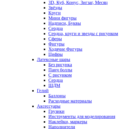
3D, Куб, Конус, Зигзаг, Месяц
Звёзды
Круги
Мини фигуры
Надписи, Буквы
Сердца
Сердца, круги и звезды с рисунком
Сферы
Фигуры
Ходячие Фигуры
Цифры
Латексные шары
Без рисунка
Панч боллы
С рисунком
Сердца
ШДМ
Гелий
Баллоны
Расходные материалы
Аксессуары
Грузики
Инструменты для моделирования
Наклейки, маркеры
Наполнители