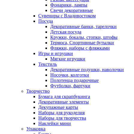
Фонарики, лампы
Свечи декоративные
Сувениры с Владивостоком
Посуда
Декоративные банки, тарелочки
Детская посуда
Кружки, бокалы, стопки, штофы
Термоса, Спортивные бутылки
Фляжки, наборы с фляжками
Игры и игрушки
Мягкие игрушки
Текстиль
Декоративные подушки, наволочки
Носочки, колготки
Полотенца подарочные
Футболки, фартуки
Творчество
Бумага для скрапбукинга
Декоративные элементы
Декупажные карты
Наборы для рукоделия
Наборы для творчества
Наклейки мини
Упаковка