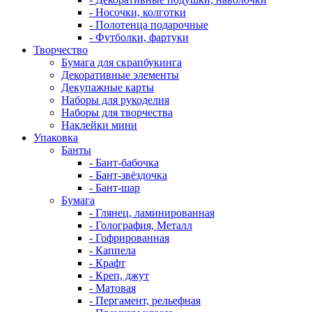
- Носочки, колготки
- Полотенца подарочные
- Футболки, фартуки
Творчество
Бумага для скрапбукинга
Декоративные элементы
Декупажные карты
Наборы для рукоделия
Наборы для творчества
Наклейки мини
Упаковка
Банты
- Бант-бабочка
- Бант-звёздочка
- Бант-шар
Бумага
- Глянец, ламинированная
- Голография, Металл
- Гофрированная
- Каппела
- Крафт
- Креп, джут
- Матовая
- Пергамент, рельефная