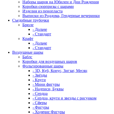
Наборы шаров на Юбилеи и Дни Рождения
Коробки-сюрпризы с шарами
Изделия из пенопласта
Выписки из Роддома, Гендерные вечеринки
Съедобные трубочки
Брюле
- Дольче
- Стандарт
Крафт
- Дольче
- Стандарт
Воздушные шары
Баблс
Коробки для воздушных шаров
Фольгированные шары
- 3D, Куб, Конус, Зигзаг, Месяц
- Звёзды
- Круги
- Мини фигуры
- Надписи, Буквы
- Сердца
- Сердца, круги и звезды с рисунком
- Сферы
- Фигуры
- Ходячие Фигуры