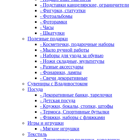
- Подставки канцелярские, ограничители
- Фигурки, статуэтки
- Фотоальбомы
- Фоторамки
- Часы
- Шкатулки
Полезные подарки
- Косметички, подарочные наборы
- Мыло ручной работы
- Наборы для ухода за обувью
- Ножи складные, мультитулы
- Разные аксессуары
- Фонарики, лампы
- Свечи декоративные
Сувениры с Владивостоком
Посуда
- Декоративные банки, тарелочки
- Детская посуда
- Кружки, бокалы, стопки, штофы
- Термоса, Спортивные бутылки
- Фляжки, наборы с фляжками
Игры и игрушки
- Мягкие игрушки
Текстиль
- Декоративные подушки, наволочки