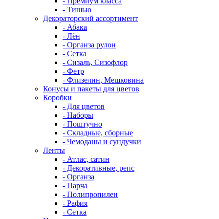
- Премиум класса
- Тишью
Декораторский ассортимент
- Абака
- Лён
- Органза рулон
- Сетка
- Сизаль, Сизофлор
- Фетр
- Флизелин, Мешковина
Конусы и пакеты для цветов
Коробки
- Для цветов
- Наборы
- Поштучно
- Складные, сборные
- Чемоданы и сундучки
Ленты
- Атлас, сатин
- Декоративные, репс
- Органза
- Парча
- Полипропилен
- Рафия
- Сетка