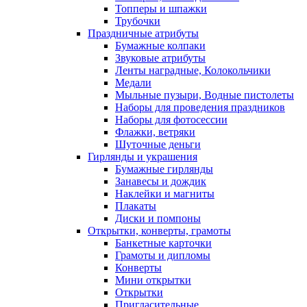
Топперы и шпажки
Трубочки
Праздничные атрибуты
Бумажные колпаки
Звуковые атрибуты
Ленты наградные, Колокольчики
Медали
Мыльные пузыри, Водные пистолеты
Наборы для проведения праздников
Наборы для фотосессии
Флажки, ветряки
Шуточные деньги
Гирлянды и украшения
Бумажные гирлянды
Занавесы и дождик
Наклейки и магниты
Плакаты
Диски и помпоны
Открытки, конверты, грамоты
Банкетные карточки
Грамоты и дипломы
Конверты
Мини открытки
Открытки
Пригласительные