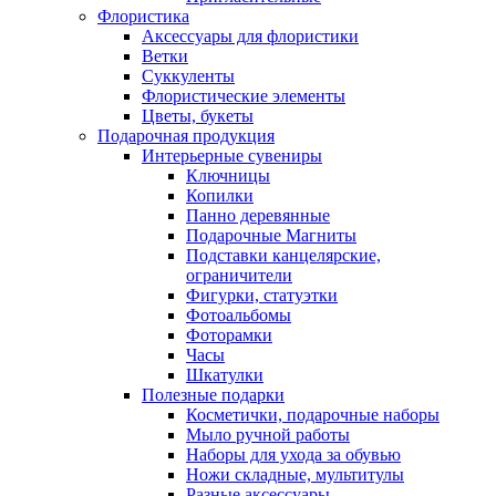
Флористика
Аксессуары для флористики
Ветки
Суккуленты
Флористические элементы
Цветы, букеты
Подарочная продукция
Интерьерные сувениры
Ключницы
Копилки
Панно деревянные
Подарочные Магниты
Подставки канцелярские,
ограничители
Фигурки, статуэтки
Фотоальбомы
Фоторамки
Часы
Шкатулки
Полезные подарки
Косметички, подарочные наборы
Мыло ручной работы
Наборы для ухода за обувью
Ножи складные, мультитулы
Разные аксессуары