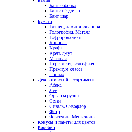
Банты
Бант-бабочка
Бант-звёздочка
Бант-шар
Бумага
Глянец, ламинированная
Голография, Металл
Гофрированная
Каппела
Крафт
Креп, джут
Матовая
Пергамент, рельефная
Премиум класса
Тишью
Декораторский ассортимент
Абака
Лён
Органза рулон
Сетка
Сизаль, Сизофлор
Фетр
Флизелин, Мешковина
Конусы и пакеты для цветов
Коробки