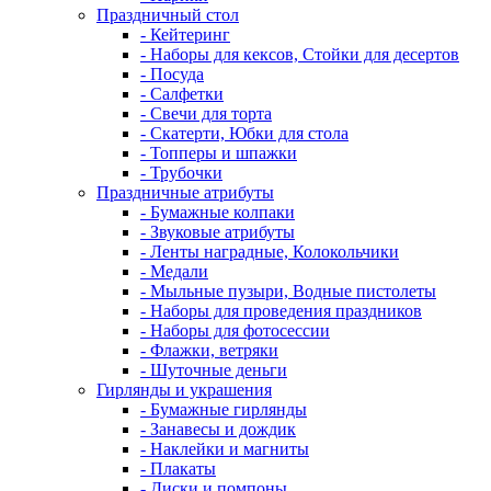
Праздничный стол
- Кейтеринг
- Наборы для кексов, Стойки для десертов
- Посуда
- Салфетки
- Свечи для торта
- Скатерти, Юбки для стола
- Топперы и шпажки
- Трубочки
Праздничные атрибуты
- Бумажные колпаки
- Звуковые атрибуты
- Ленты наградные, Колокольчики
- Медали
- Мыльные пузыри, Водные пистолеты
- Наборы для проведения праздников
- Наборы для фотосессии
- Флажки, ветряки
- Шуточные деньги
Гирлянды и украшения
- Бумажные гирлянды
- Занавесы и дождик
- Наклейки и магниты
- Плакаты
- Диски и помпоны