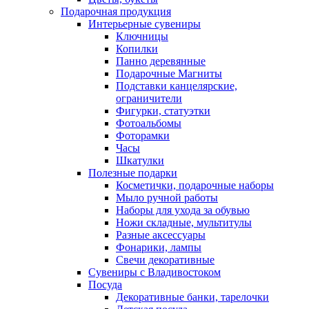
Подарочная продукция
Интерьерные сувениры
Ключницы
Копилки
Панно деревянные
Подарочные Магниты
Подставки канцелярские,
ограничители
Фигурки, статуэтки
Фотоальбомы
Фоторамки
Часы
Шкатулки
Полезные подарки
Косметички, подарочные наборы
Мыло ручной работы
Наборы для ухода за обувью
Ножи складные, мультитулы
Разные аксессуары
Фонарики, лампы
Свечи декоративные
Сувениры с Владивостоком
Посуда
Декоративные банки, тарелочки