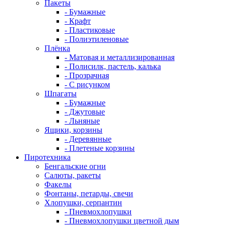
Пакеты
- Бумажные
- Крафт
- Пластиковые
- Полиэтиленовые
Плёнка
- Матовая и металлизированная
- Полисилк, пастель, калька
- Прозрачная
- С рисунком
Шпагаты
- Бумажные
- Джутовые
- Льняные
Ящики, корзины
- Деревянные
- Плетеные корзины
Пиротехника
Бенгальские огни
Салюты, ракеты
Факелы
Фонтаны, петарды, свечи
Хлопушки, серпантин
- Пневмохлопушки
- Пневмохлопушки цветной дым