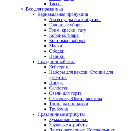
Тассел
Все для праздника
Карнавальная продукция
Аксессуары и атрибутика
Головные уборы
Грим, краски, тату
Короны, тиары
Костюмы, наборы
Маски
Ободки
Парики
Праздничный стол
Кейтеринг
Наборы для кексов, Стойки для
десертов
Посуда
Салфетки
Свечи для торта
Скатерти, Юбки для стола
Топперы и шпажки
Трубочки
Праздничные атрибуты
Бумажные колпаки
Звуковые атрибуты
Ленты наградные, Колокольчики