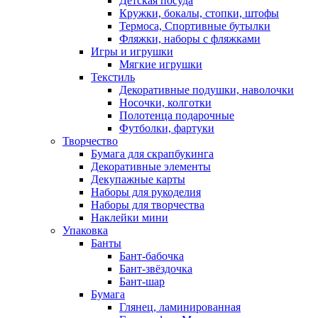
Детская посуда
Кружки, бокалы, стопки, штофы
Термоса, Спортивные бутылки
Фляжки, наборы с фляжками
Игры и игрушки
Мягкие игрушки
Текстиль
Декоративные подушки, наволочки
Носочки, колготки
Полотенца подарочные
Футболки, фартуки
Творчество
Бумага для скрапбукинга
Декоративные элементы
Декупажные карты
Наборы для рукоделия
Наборы для творчества
Наклейки мини
Упаковка
Банты
Бант-бабочка
Бант-звёздочка
Бант-шар
Бумага
Глянец, ламинированная