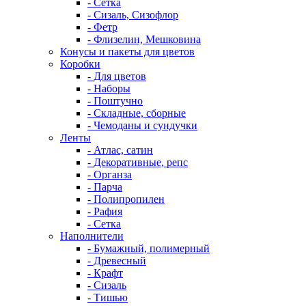
- Сетка
- Сизаль, Сизофлор
- Фетр
- Флизелин, Мешковина
Конусы и пакеты для цветов
Коробки
- Для цветов
- Наборы
- Поштучно
- Складные, сборные
- Чемоданы и сундучки
Ленты
- Атлас, сатин
- Декоративные, репс
- Органза
- Парча
- Полипропилен
- Рафия
- Сетка
Наполнители
- Бумажный, полимерный
- Древесный
- Крафт
- Сизаль
- Тишью