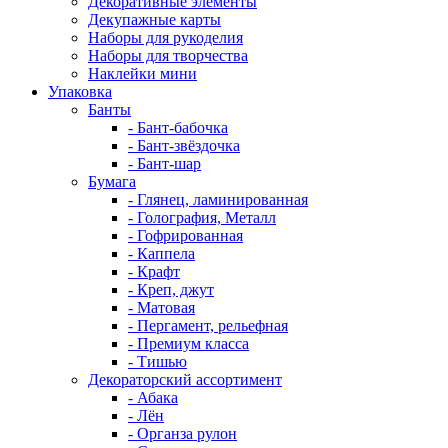
Декоративные элементы
Декупажные карты
Наборы для рукоделия
Наборы для творчества
Наклейки мини
Упаковка
Банты
- Бант-бабочка
- Бант-звёздочка
- Бант-шар
Бумага
- Глянец, ламинированная
- Голография, Металл
- Гофрированная
- Каппела
- Крафт
- Креп, джут
- Матовая
- Пергамент, рельефная
- Премиум класса
- Тишью
Декораторский ассортимент
- Абака
- Лён
- Органза рулон