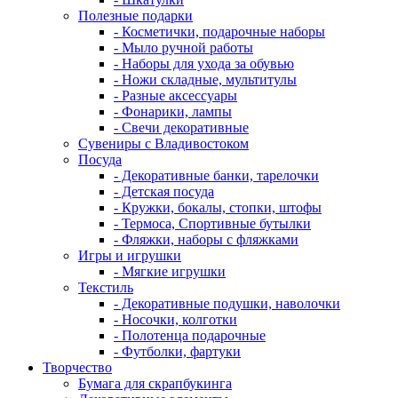
Полезные подарки
- Косметички, подарочные наборы
- Мыло ручной работы
- Наборы для ухода за обувью
- Ножи складные, мультитулы
- Разные аксессуары
- Фонарики, лампы
- Свечи декоративные
Сувениры с Владивостоком
Посуда
- Декоративные банки, тарелочки
- Детская посуда
- Кружки, бокалы, стопки, штофы
- Термоса, Спортивные бутылки
- Фляжки, наборы с фляжками
Игры и игрушки
- Мягкие игрушки
Текстиль
- Декоративные подушки, наволочки
- Носочки, колготки
- Полотенца подарочные
- Футболки, фартуки
Творчество
Бумага для скрапбукинга