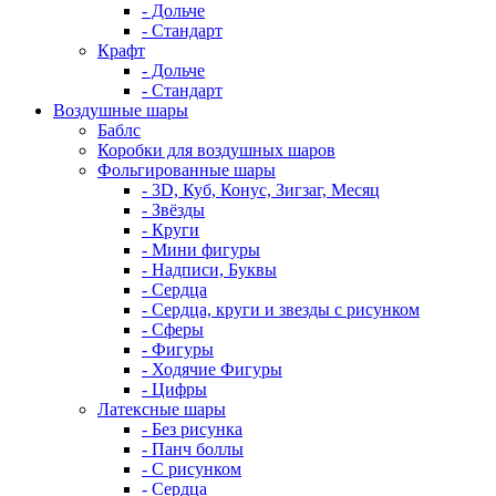
- Дольче
- Стандарт
Крафт
- Дольче
- Стандарт
Воздушные шары
Баблс
Коробки для воздушных шаров
Фольгированные шары
- 3D, Куб, Конус, Зигзаг, Месяц
- Звёзды
- Круги
- Мини фигуры
- Надписи, Буквы
- Сердца
- Сердца, круги и звезды с рисунком
- Сферы
- Фигуры
- Ходячие Фигуры
- Цифры
Латексные шары
- Без рисунка
- Панч боллы
- С рисунком
- Сердца