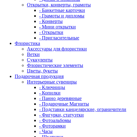
Открытки, конверты, грамоты
- Банкетные карточки
- Грамоты и дипломы
- Конверты
- Мини открытки
- Открытки
- Пригласительные
Флористика
Аксессуары для флористики
Ветки
Суккуленты
Флористические элементы
Цветы, букеты
Подарочная продукция
Интерьерные сувениры
- Ключницы
- Копилки
- Панно деревянные
- Подарочные Магниты
- Подставки канцелярские, ограничители
- Фигурки, статуэтки
- Фотоальбомы
- Фоторамки
- Часы
- Шкатулки