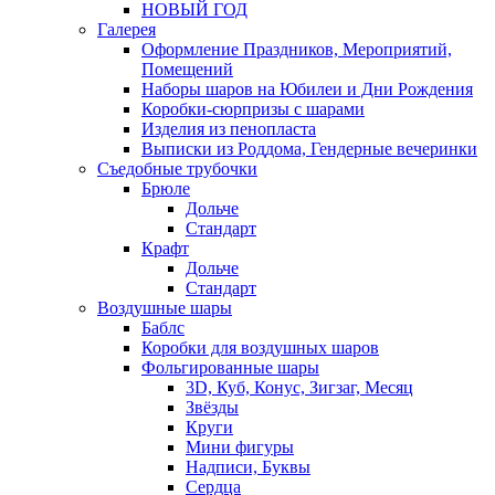
НОВЫЙ ГОД
Галерея
Оформление Праздников, Мероприятий,
Помещений
Наборы шаров на Юбилеи и Дни Рождения
Коробки-сюрпризы с шарами
Изделия из пенопласта
Выписки из Роддома, Гендерные вечеринки
Съедобные трубочки
Брюле
Дольче
Стандарт
Крафт
Дольче
Стандарт
Воздушные шары
Баблс
Коробки для воздушных шаров
Фольгированные шары
3D, Куб, Конус, Зигзаг, Месяц
Звёзды
Круги
Мини фигуры
Надписи, Буквы
Сердца