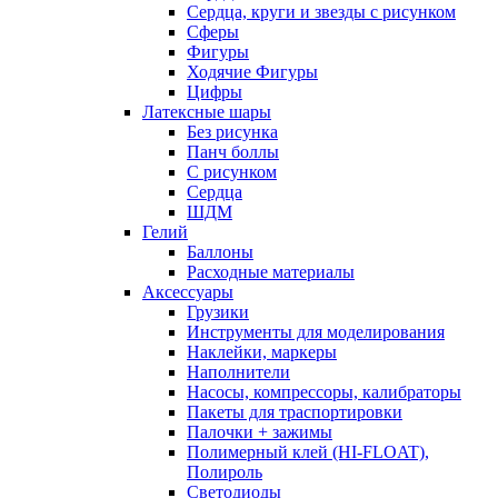
Сердца, круги и звезды с рисунком
Сферы
Фигуры
Ходячие Фигуры
Цифры
Латексные шары
Без рисунка
Панч боллы
С рисунком
Сердца
ШДМ
Гелий
Баллоны
Расходные материалы
Аксессуары
Грузики
Инструменты для моделирования
Наклейки, маркеры
Наполнители
Насосы, компрессоры, калибраторы
Пакеты для траспортировки
Палочки + зажимы
Полимерный клей (HI-FLOAT),
Полироль
Светодиоды