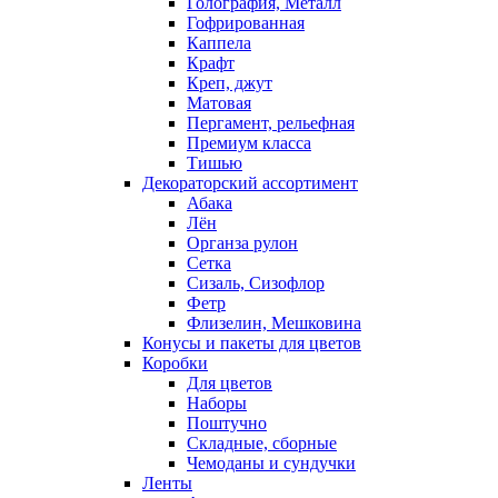
Голография, Металл
Гофрированная
Каппела
Крафт
Креп, джут
Матовая
Пергамент, рельефная
Премиум класса
Тишью
Декораторский ассортимент
Абака
Лён
Органза рулон
Сетка
Сизаль, Сизофлор
Фетр
Флизелин, Мешковина
Конусы и пакеты для цветов
Коробки
Для цветов
Наборы
Поштучно
Складные, сборные
Чемоданы и сундучки
Ленты