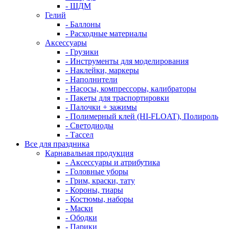
- ШДМ
Гелий
- Баллоны
- Расходные материалы
Аксессуары
- Грузики
- Инструменты для моделирования
- Наклейки, маркеры
- Наполнители
- Насосы, компрессоры, калибраторы
- Пакеты для траспортировки
- Палочки + зажимы
- Полимерный клей (HI-FLOAT), Полироль
- Светодиоды
- Тассел
Все для праздника
Карнавальная продукция
- Аксессуары и атрибутика
- Головные уборы
- Грим, краски, тату
- Короны, тиары
- Костюмы, наборы
- Маски
- Ободки
- Парики