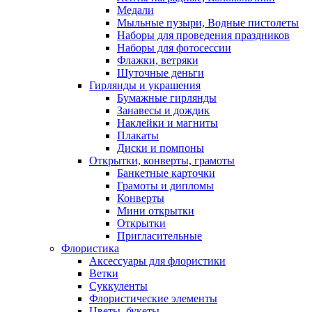
Медали
Мыльные пузыри, Водные пистолеты
Наборы для проведения праздников
Наборы для фотосессии
Флажки, ветряки
Шуточные деньги
Гирлянды и украшения
Бумажные гирлянды
Занавесы и дождик
Наклейки и магниты
Плакаты
Диски и помпоны
Открытки, конверты, грамоты
Банкетные карточки
Грамоты и дипломы
Конверты
Мини открытки
Открытки
Пригласительные
Флористика
Аксессуары для флористики
Ветки
Суккуленты
Флористические элементы
Цветы, букеты