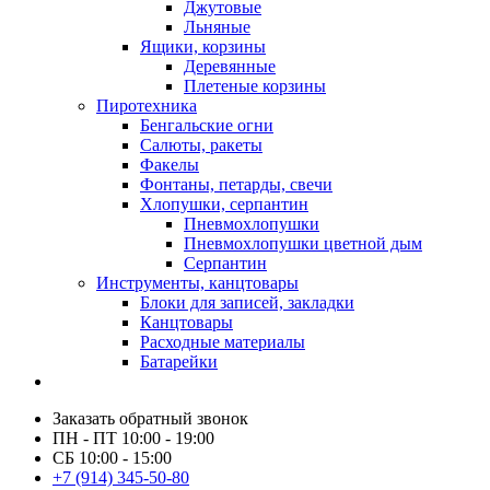
Джутовые
Льняные
Ящики, корзины
Деревянные
Плетеные корзины
Пиротехника
Бенгальские огни
Салюты, ракеты
Факелы
Фонтаны, петарды, свечи
Хлопушки, серпантин
Пневмохлопушки
Пневмохлопушки цветной дым
Серпантин
Инструменты, канцтовары
Блоки для записей, закладки
Канцтовары
Расходные материалы
Батарейки
Заказать обратный звонок
ПН - ПТ 10:00 - 19:00
СБ 10:00 - 15:00
+7 (914) 345-50-80