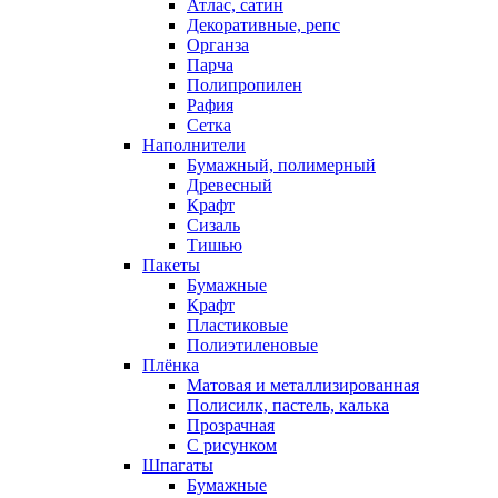
Атлас, сатин
Декоративные, репс
Органза
Парча
Полипропилен
Рафия
Сетка
Наполнители
Бумажный, полимерный
Древесный
Крафт
Сизаль
Тишью
Пакеты
Бумажные
Крафт
Пластиковые
Полиэтиленовые
Плёнка
Матовая и металлизированная
Полисилк, пастель, калька
Прозрачная
С рисунком
Шпагаты
Бумажные