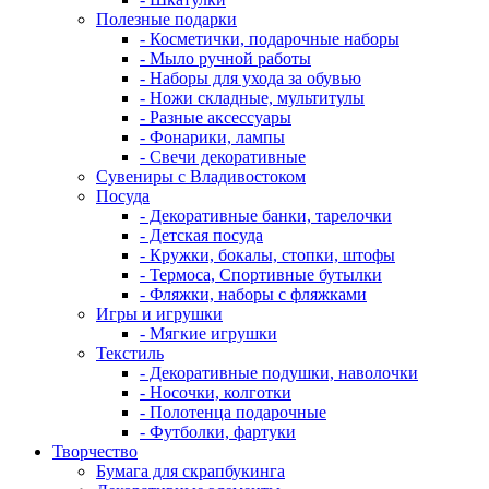
Полезные подарки
- Косметички, подарочные наборы
- Мыло ручной работы
- Наборы для ухода за обувью
- Ножи складные, мультитулы
- Разные аксессуары
- Фонарики, лампы
- Свечи декоративные
Сувениры с Владивостоком
Посуда
- Декоративные банки, тарелочки
- Детская посуда
- Кружки, бокалы, стопки, штофы
- Термоса, Спортивные бутылки
- Фляжки, наборы с фляжками
Игры и игрушки
- Мягкие игрушки
Текстиль
- Декоративные подушки, наволочки
- Носочки, колготки
- Полотенца подарочные
- Футболки, фартуки
Творчество
Бумага для скрапбукинга