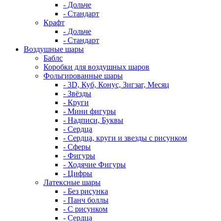
- Дольче
- Стандарт
Крафт
- Дольче
- Стандарт
Воздушные шары
Баблс
Коробки для воздушных шаров
Фольгированные шары
- 3D, Куб, Конус, Зигзаг, Месяц
- Звёзды
- Круги
- Мини фигуры
- Надписи, Буквы
- Сердца
- Сердца, круги и звезды с рисунком
- Сферы
- Фигуры
- Ходячие Фигуры
- Цифры
Латексные шары
- Без рисунка
- Панч боллы
- С рисунком
- Сердца