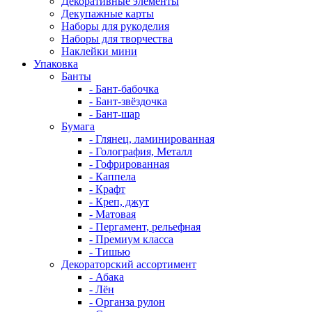
Декоративные элементы
Декупажные карты
Наборы для рукоделия
Наборы для творчества
Наклейки мини
Упаковка
Банты
- Бант-бабочка
- Бант-звёздочка
- Бант-шар
Бумага
- Глянец, ламинированная
- Голография, Металл
- Гофрированная
- Каппела
- Крафт
- Креп, джут
- Матовая
- Пергамент, рельефная
- Премиум класса
- Тишью
Декораторский ассортимент
- Абака
- Лён
- Органза рулон