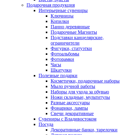
Подарочная продукция
Интерьерные сувениры
Ключницы
Копилки
Панно деревянные
Подарочные Магниты
Подставки канцелярские,
ограничители
Фигурки, статуэтки
Фотоальбомы
Фоторамки
Часы
Шкатулки
Полезные подарки
Косметички, подарочные наборы
Мыло ручной работы
Наборы для ухода за обувью
Ножи складные, мультитулы
Разные аксессуары
Фонарики, лампы
Свечи декоративные
Сувениры с Владивостоком
Посуда
Декоративные банки, тарелочки