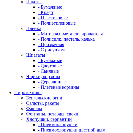
Пакеты
- Бумажные
- Крафт
- Пластиковые
- Полиэтиленовые
Плёнка
- Матовая и металлизированная
- Полисилк, пастель, калька
- Прозрачная
- С рисунком
Шпагаты
- Бумажные
- Джутовые
- Льняные
Ящики, корзины
- Деревянные
- Плетеные корзины
Пиротехника
Бенгальские огни
Салюты, ракеты
Факелы
Фонтаны, петарды, свечи
Хлопушки, серпантин
- Пневмохлопушки
- Пневмохлопушки цветной дым