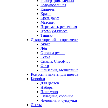
Голография, Металл
Гофрированная
Каппела
Крафт
Креп, джут
Матовая
Пергамент, рельефная
Премиум класса
Тишью
Декораторский ассортимент
Абака
Лён
Органза рулон
Сетка
Сизаль, Сизофлор
Фетр
Флизелин, Мешковина
Конусы и пакеты для цветов
Коробки
Для цветов
Наборы
Поштучно
Складные, сборные
Чемоданы и сундучки
Ленты