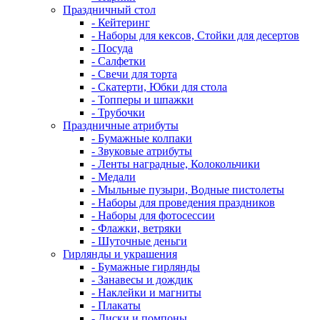
Праздничный стол
- Кейтеринг
- Наборы для кексов, Стойки для десертов
- Посуда
- Салфетки
- Свечи для торта
- Скатерти, Юбки для стола
- Топперы и шпажки
- Трубочки
Праздничные атрибуты
- Бумажные колпаки
- Звуковые атрибуты
- Ленты наградные, Колокольчики
- Медали
- Мыльные пузыри, Водные пистолеты
- Наборы для проведения праздников
- Наборы для фотосессии
- Флажки, ветряки
- Шуточные деньги
Гирлянды и украшения
- Бумажные гирлянды
- Занавесы и дождик
- Наклейки и магниты
- Плакаты
- Диски и помпоны