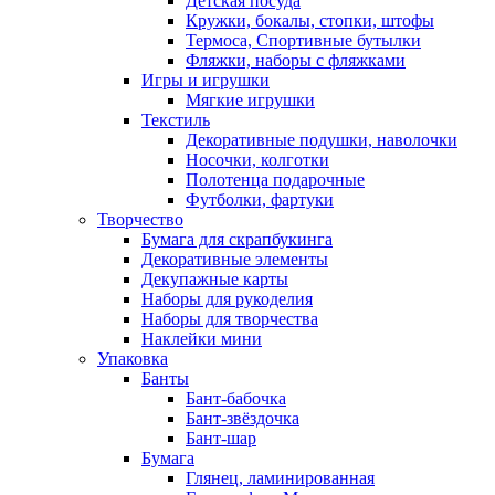
Детская посуда
Кружки, бокалы, стопки, штофы
Термоса, Спортивные бутылки
Фляжки, наборы с фляжками
Игры и игрушки
Мягкие игрушки
Текстиль
Декоративные подушки, наволочки
Носочки, колготки
Полотенца подарочные
Футболки, фартуки
Творчество
Бумага для скрапбукинга
Декоративные элементы
Декупажные карты
Наборы для рукоделия
Наборы для творчества
Наклейки мини
Упаковка
Банты
Бант-бабочка
Бант-звёздочка
Бант-шар
Бумага
Глянец, ламинированная