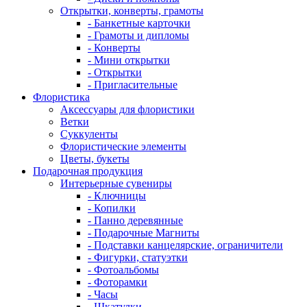
Открытки, конверты, грамоты
- Банкетные карточки
- Грамоты и дипломы
- Конверты
- Мини открытки
- Открытки
- Пригласительные
Флористика
Аксессуары для флористики
Ветки
Суккуленты
Флористические элементы
Цветы, букеты
Подарочная продукция
Интерьерные сувениры
- Ключницы
- Копилки
- Панно деревянные
- Подарочные Магниты
- Подставки канцелярские, ограничители
- Фигурки, статуэтки
- Фотоальбомы
- Фоторамки
- Часы
- Шкатулки