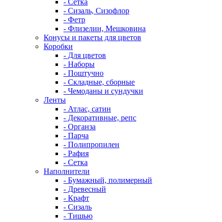
- Сетка
- Сизаль, Сизофлор
- Фетр
- Флизелин, Мешковина
Конусы и пакеты для цветов
Коробки
- Для цветов
- Наборы
- Поштучно
- Складные, сборные
- Чемоданы и сундучки
Ленты
- Атлас, сатин
- Декоративные, репс
- Органза
- Парча
- Полипропилен
- Рафия
- Сетка
Наполнители
- Бумажный, полимерный
- Древесный
- Крафт
- Сизаль
- Тишью