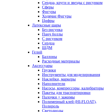
Сердца, круги и звезды с рисунком
Сферы
Фигуры
Ходячие Фигуры
Цифры
Латексные шары
Без рисунка
Панч боллы
С рисунком
Сердца
ШДМ
Гелий
Баллоны
Расходные материалы
Аксессуары
Грузики
Инструменты для моделирования
Наклейки, маркеры
Наполнители
Насосы, компрессоры, калибраторы
Пакеты для траспортировки
Палочки + зажимы
Полимерный клей (HI-FLOAT),
Полироль
Светодиоды