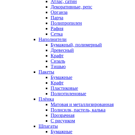
Атлас, сатин
Декоративные, репс
Органза
Парча
Полипропилен
Рафия
Сетка
Наполнители
Бумажный, полимерный
Древесный
Крафт
Сизаль
Тишью
Пакеты
Бумажные
Крафт
Пластиковые
Полиэтиленовые
Плёнка
Матовая и металлизированная
Полисилк, пастель, калька
Прозрачная
С рисунком
Шпагаты
Бумажные