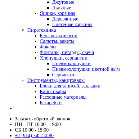
Джутовые
Льняные
Ящики, корзины
Деревянные
Плетеные корзины
Пиротехника
Бенгальские огни
Салюты, ракеты
Факелы
Фонтаны, петарды, свечи
Хлопушки, серпантин
Пневмохлопушки
Пневмохлопушки цветной дым
Серпантин
Инструменты, канцтовары
Блоки для записей, закладки
Канцтовары
Расходные материалы
Батарейки
Заказать обратный звонок
ПН - ПТ 10:00 - 19:00
СБ 10:00 - 15:00
+7 (914) 345-50-80