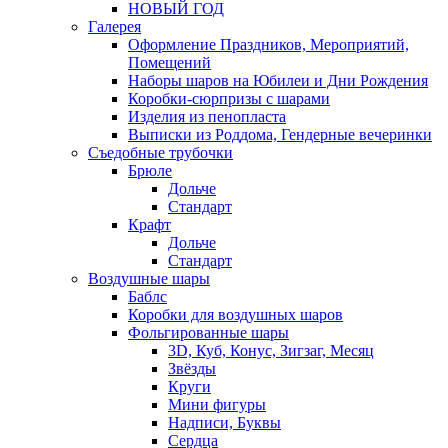
НОВЫЙ ГОД
Галерея
Оформление Праздников, Мероприятий,
Помещений
Наборы шаров на Юбилеи и Дни Рождения
Коробки-сюрпризы с шарами
Изделия из пенопласта
Выписки из Роддома, Гендерные вечеринки
Съедобные трубочки
Брюле
Дольче
Стандарт
Крафт
Дольче
Стандарт
Воздушные шары
Баблс
Коробки для воздушных шаров
Фольгированные шары
3D, Куб, Конус, Зигзаг, Месяц
Звёзды
Круги
Мини фигуры
Надписи, Буквы
Сердца