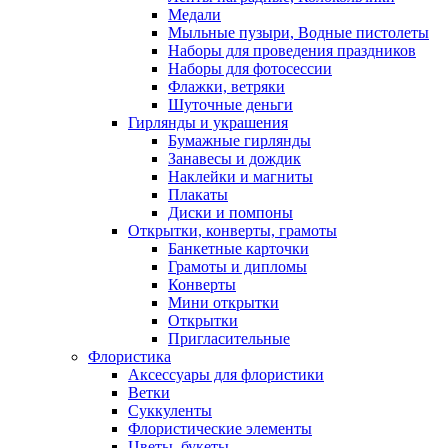
Медали
Мыльные пузыри, Водные пистолеты
Наборы для проведения праздников
Наборы для фотосессии
Флажки, ветряки
Шуточные деньги
Гирлянды и украшения
Бумажные гирлянды
Занавесы и дождик
Наклейки и магниты
Плакаты
Диски и помпоны
Открытки, конверты, грамоты
Банкетные карточки
Грамоты и дипломы
Конверты
Мини открытки
Открытки
Пригласительные
Флористика
Аксессуары для флористики
Ветки
Суккуленты
Флористические элементы
Цветы, букеты