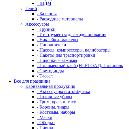
- ШДМ
Гелий
- Баллоны
- Расходные материалы
Аксессуары
- Грузики
- Инструменты для моделирования
- Наклейки, маркеры
- Наполнители
- Насосы, компрессоры, калибраторы
- Пакеты для траспортировки
- Палочки + зажимы
- Полимерный клей (HI-FLOAT), Полироль
- Светодиоды
- Тассел
Все для праздника
Карнавальная продукция
- Аксессуары и атрибутика
- Головные уборы
- Грим, краски, тату
- Короны, тиары
- Костюмы, наборы
- Маски
- Ободки
- Парики