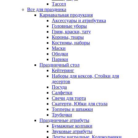
Тассел
Все для праздника
Карнавальная продукция
Аксессуары и атрибутика
Головные уборы
Грим, краски, тату
Короны, тиары
Костюмы, наборы
Маски
Ободки
Парики
Праздничный стол
Кейтеринг
Наборы для кексов, Стойки для
десертов
Посуда
Салфетки
Свечи для торта
Скатерти, Юбки для стола
Топперы и шпажки
Трубочки
Праздничные атрибуты
Бумажные колпаки
Звуковые атрибуты
Ленты наградные, Колокольчики