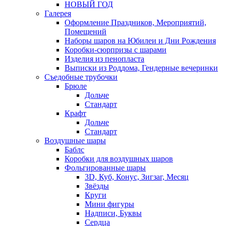
НОВЫЙ ГОД
Галерея
Оформление Праздников, Мероприятий,
Помещений
Наборы шаров на Юбилеи и Дни Рождения
Коробки-сюрпризы с шарами
Изделия из пенопласта
Выписки из Роддома, Гендерные вечеринки
Съедобные трубочки
Брюле
Дольче
Стандарт
Крафт
Дольче
Стандарт
Воздушные шары
Баблс
Коробки для воздушных шаров
Фольгированные шары
3D, Куб, Конус, Зигзаг, Месяц
Звёзды
Круги
Мини фигуры
Надписи, Буквы
Сердца