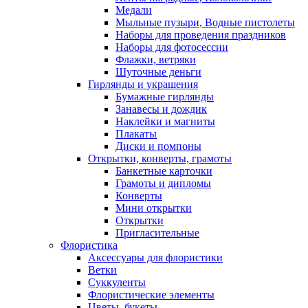
Медали
Мыльные пузыри, Водные пистолеты
Наборы для проведения праздников
Наборы для фотосессии
Флажки, ветряки
Шуточные деньги
Гирлянды и украшения
Бумажные гирлянды
Занавесы и дождик
Наклейки и магниты
Плакаты
Диски и помпоны
Открытки, конверты, грамоты
Банкетные карточки
Грамоты и дипломы
Конверты
Мини открытки
Открытки
Пригласительные
Флористика
Аксессуары для флористики
Ветки
Суккуленты
Флористические элементы
Цветы, букеты