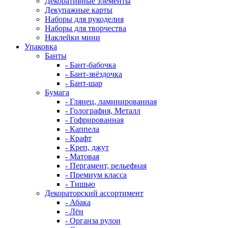
Декоративные элементы
Декупажные карты
Наборы для рукоделия
Наборы для творчества
Наклейки мини
Упаковка
Банты
- Бант-бабочка
- Бант-звёздочка
- Бант-шар
Бумага
- Глянец, ламинированная
- Голография, Металл
- Гофрированная
- Каппела
- Крафт
- Креп, джут
- Матовая
- Пергамент, рельефная
- Премиум класса
- Тишью
Декораторский ассортимент
- Абака
- Лён
- Органза рулон