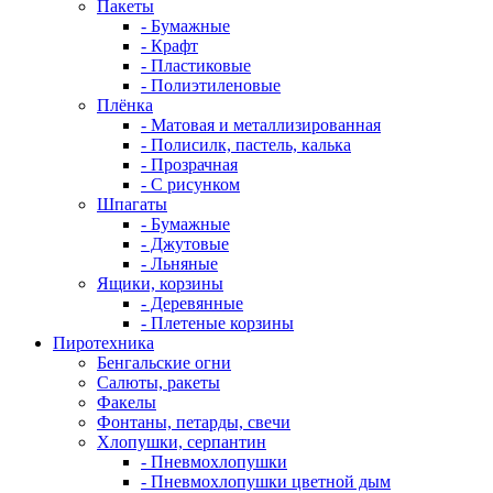
Пакеты
- Бумажные
- Крафт
- Пластиковые
- Полиэтиленовые
Плёнка
- Матовая и металлизированная
- Полисилк, пастель, калька
- Прозрачная
- С рисунком
Шпагаты
- Бумажные
- Джутовые
- Льняные
Ящики, корзины
- Деревянные
- Плетеные корзины
Пиротехника
Бенгальские огни
Салюты, ракеты
Факелы
Фонтаны, петарды, свечи
Хлопушки, серпантин
- Пневмохлопушки
- Пневмохлопушки цветной дым