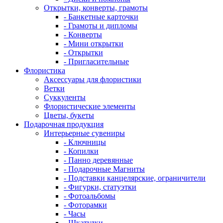
Открытки, конверты, грамоты
- Банкетные карточки
- Грамоты и дипломы
- Конверты
- Мини открытки
- Открытки
- Пригласительные
Флористика
Аксессуары для флористики
Ветки
Суккуленты
Флористические элементы
Цветы, букеты
Подарочная продукция
Интерьерные сувениры
- Ключницы
- Копилки
- Панно деревянные
- Подарочные Магниты
- Подставки канцелярские, ограничители
- Фигурки, статуэтки
- Фотоальбомы
- Фоторамки
- Часы
- Шкатулки