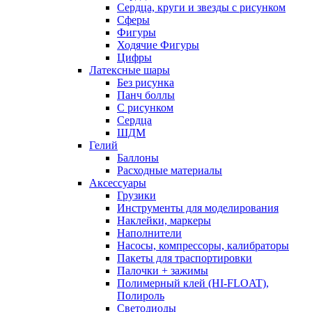
Сердца, круги и звезды с рисунком
Сферы
Фигуры
Ходячие Фигуры
Цифры
Латексные шары
Без рисунка
Панч боллы
С рисунком
Сердца
ШДМ
Гелий
Баллоны
Расходные материалы
Аксессуары
Грузики
Инструменты для моделирования
Наклейки, маркеры
Наполнители
Насосы, компрессоры, калибраторы
Пакеты для траспортировки
Палочки + зажимы
Полимерный клей (HI-FLOAT),
Полироль
Светодиоды