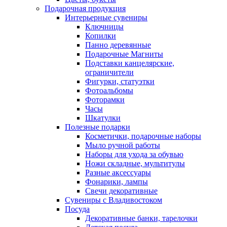
Подарочная продукция
Интерьерные сувениры
Ключницы
Копилки
Панно деревянные
Подарочные Магниты
Подставки канцелярские,
ограничители
Фигурки, статуэтки
Фотоальбомы
Фоторамки
Часы
Шкатулки
Полезные подарки
Косметички, подарочные наборы
Мыло ручной работы
Наборы для ухода за обувью
Ножи складные, мультитулы
Разные аксессуары
Фонарики, лампы
Свечи декоративные
Сувениры с Владивостоком
Посуда
Декоративные банки, тарелочки