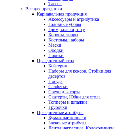
Тассел
Все для праздника
Карнавальная продукция
Аксессуары и атрибутика
Головные уборы
Грим, краски, тату
Короны, тиары
Костюмы, наборы
Маски
Ободки
Парики
Праздничный стол
Кейтеринг
Наборы для кексов, Стойки для
десертов
Посуда
Салфетки
Свечи для торта
Скатерти, Юбки для стола
Топперы и шпажки
Трубочки
Праздничные атрибуты
Бумажные колпаки
Звуковые атрибуты
Ленты наградные, Колокольчики