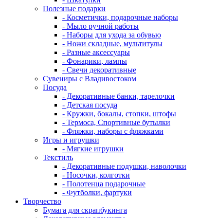
Полезные подарки
- Косметички, подарочные наборы
- Мыло ручной работы
- Наборы для ухода за обувью
- Ножи складные, мультитулы
- Разные аксессуары
- Фонарики, лампы
- Свечи декоративные
Сувениры с Владивостоком
Посуда
- Декоративные банки, тарелочки
- Детская посуда
- Кружки, бокалы, стопки, штофы
- Термоса, Спортивные бутылки
- Фляжки, наборы с фляжками
Игры и игрушки
- Мягкие игрушки
Текстиль
- Декоративные подушки, наволочки
- Носочки, колготки
- Полотенца подарочные
- Футболки, фартуки
Творчество
Бумага для скрапбукинга