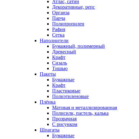
Атлас, сатин
Декоративные, репс
Органза
Парча
Полипропилен
Рафия
Сетка
Наполнители
Бумажный, полимерный
Древесный
Крафт
Сизаль
Тишью
Пакеты
Бумажные
Крафт
Пластиковые
Полиэтиленовые
Плёнка
Матовая и металлизированная
Полисилк, пастель, калька
Прозрачная
С рисунком
Шпагаты
Бумажные