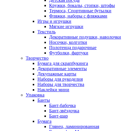
Детская посуда
Кружки, бокалы, стопки, штофы
Термоса, Спортивные бутылки
Фляжки, наборы с фляжками
Игры и игрушки
Мягкие игрушки
Текстиль
Декоративные подушки, наволочки
Носочки, колготки
Полотенца подарочные
Футболки, фартуки
Творчество
Бумага для скрапбукинга
Декоративные элементы
Декупажные карты
Наборы для рукоделия
Наборы для творчества
Наклейки мини
Упаковка
Банты
Бант-бабочка
Бант-звёздочка
Бант-шар
Бумага
Глянец, ламинированная