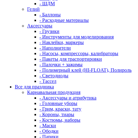
- ШДМ
Гелий
- Баллоны
- Расходные материалы
Аксессуары
- Грузики
- Инструменты для моделирования
- Наклейки, маркеры
- Наполнители
- Насосы, компрессоры, калибраторы
- Пакеты для траспортировки
- Палочки + зажимы
- Полимерный клей (HI-FLOAT), Полироль
- Светодиоды
- Тассел
Все для праздника
Карнавальная продукция
- Аксессуары и атрибутика
- Головные уборы
- Грим, краски, тату
- Короны, тиары
- Костюмы, наборы
- Маски
- Ободки
- Парики