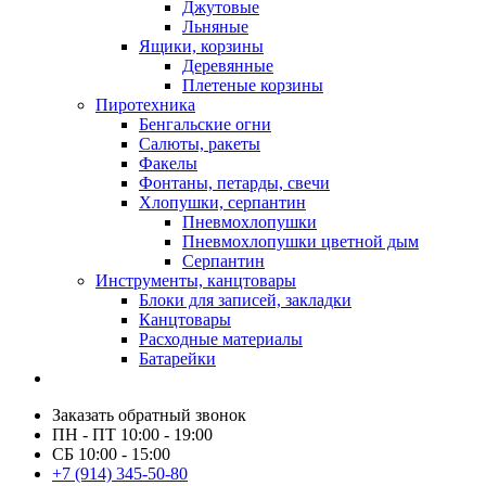
Джутовые
Льняные
Ящики, корзины
Деревянные
Плетеные корзины
Пиротехника
Бенгальские огни
Салюты, ракеты
Факелы
Фонтаны, петарды, свечи
Хлопушки, серпантин
Пневмохлопушки
Пневмохлопушки цветной дым
Серпантин
Инструменты, канцтовары
Блоки для записей, закладки
Канцтовары
Расходные материалы
Батарейки
Заказать обратный звонок
ПН - ПТ 10:00 - 19:00
СБ 10:00 - 15:00
+7 (914) 345-50-80