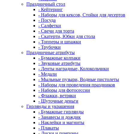
Праздничный стол
- Кейтеринг
- Наборы для кексов, Стойки для десертов
- Посуда
- Салфетки
- Свечи для торта
- Скатерти, Юбки для стола
- Топперы и шпажки
- Трубочки
Праздничные атрибуты
- Бумажные колпаки
- Звуковые атрибуты
- Ленты наградные, Колокольчики
- Медали
- Мыльные пузыри, Водные пистолеты
- Наборы для проведения праздников
- Наборы для фотосессии
- Флажки, ветряки
- Шуточные деньги
Гирлянды и украшения
- Бумажные гирлянды
- Занавесы и дождик
- Наклейки и магниты
- Плакаты
- Диски и помпоны