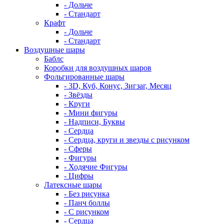
- Дольче
- Стандарт
Крафт
- Дольче
- Стандарт
Воздушные шары
Баблс
Коробки для воздушных шаров
Фольгированные шары
- 3D, Куб, Конус, Зигзаг, Месяц
- Звёзды
- Круги
- Мини фигуры
- Надписи, Буквы
- Сердца
- Сердца, круги и звезды с рисунком
- Сферы
- Фигуры
- Ходячие Фигуры
- Цифры
Латексные шары
- Без рисунка
- Панч боллы
- С рисунком
- Сердца