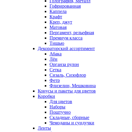
Голография, Металл
Гофрированная
Каппела
Крафт
Креп, джут
Матовая
Пергамент, рельефная
Премиум класса
Тишью
Декораторский ассортимент
Абака
Лён
Органза рулон
Сетка
Сизаль, Сизофлор
Фетр
Флизелин, Мешковина
Конусы и пакеты для цветов
Коробки
Для цветов
Наборы
Поштучно
Складные, сборные
Чемоданы и сундучки
Ленты