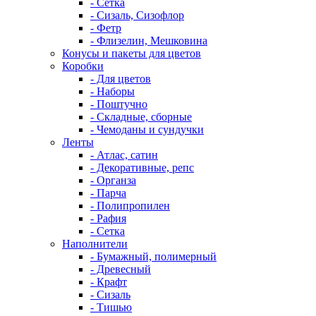
- Сетка
- Сизаль, Сизофлор
- Фетр
- Флизелин, Мешковина
Конусы и пакеты для цветов
Коробки
- Для цветов
- Наборы
- Поштучно
- Складные, сборные
- Чемоданы и сундучки
Ленты
- Атлас, сатин
- Декоративные, репс
- Органза
- Парча
- Полипропилен
- Рафия
- Сетка
Наполнители
- Бумажный, полимерный
- Древесный
- Крафт
- Сизаль
- Тишью