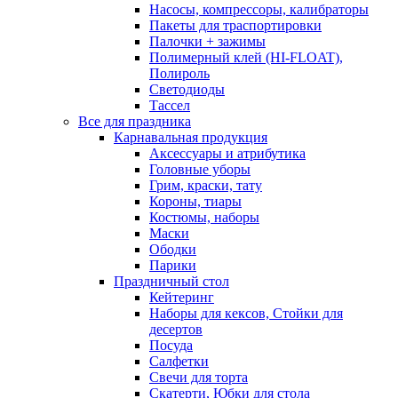
Насосы, компрессоры, калибраторы
Пакеты для траспортировки
Палочки + зажимы
Полимерный клей (HI-FLOAT),
Полироль
Светодиоды
Тассел
Все для праздника
Карнавальная продукция
Аксессуары и атрибутика
Головные уборы
Грим, краски, тату
Короны, тиары
Костюмы, наборы
Маски
Ободки
Парики
Праздничный стол
Кейтеринг
Наборы для кексов, Стойки для
десертов
Посуда
Салфетки
Свечи для торта
Скатерти, Юбки для стола