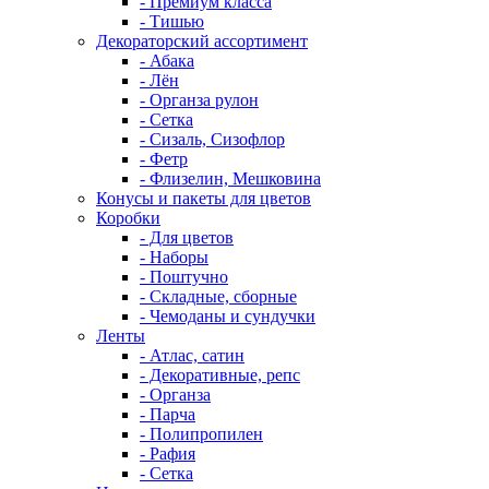
- Премиум класса
- Тишью
Декораторский ассортимент
- Абака
- Лён
- Органза рулон
- Сетка
- Сизаль, Сизофлор
- Фетр
- Флизелин, Мешковина
Конусы и пакеты для цветов
Коробки
- Для цветов
- Наборы
- Поштучно
- Складные, сборные
- Чемоданы и сундучки
Ленты
- Атлас, сатин
- Декоративные, репс
- Органза
- Парча
- Полипропилен
- Рафия
- Сетка