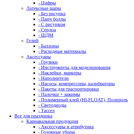
- Цифры
Латексные шары
- Без рисунка
- Панч боллы
- С рисунком
- Сердца
- ШДМ
Гелий
- Баллоны
- Расходные материалы
Аксессуары
- Грузики
- Инструменты для моделирования
- Наклейки, маркеры
- Наполнители
- Насосы, компрессоры, калибраторы
- Пакеты для траспортировки
- Палочки + зажимы
- Полимерный клей (HI-FLOAT), Полироль
- Светодиоды
- Тассел
Все для праздника
Карнавальная продукция
- Аксессуары и атрибутика
- Головные уборы