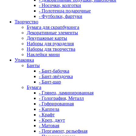
- Носочки, колготки
- Полотенца подарочные
- Футболки, фартуки
Творчество
Бумага для скрапбукинга
Декоративные элементы
Декупажные карты
Наборы для рукоделия
Наборы для творчества
Наклейки мини
Упаковка
Банты
- Бант-бабочка
- Бант-звёздочка
- Бант-шар
Бумага
- Глянец, ламинированная
- Голография, Металл
- Гофрированная
- Каппела
- Крафт
- Креп, джут
- Матовая
- Пергамент, рельефная