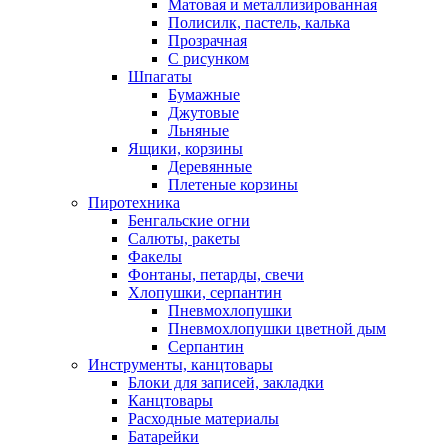
Матовая и металлизированная
Полисилк, пастель, калька
Прозрачная
С рисунком
Шпагаты
Бумажные
Джутовые
Льняные
Ящики, корзины
Деревянные
Плетеные корзины
Пиротехника
Бенгальские огни
Салюты, ракеты
Факелы
Фонтаны, петарды, свечи
Хлопушки, серпантин
Пневмохлопушки
Пневмохлопушки цветной дым
Серпантин
Инструменты, канцтовары
Блоки для записей, закладки
Канцтовары
Расходные материалы
Батарейки