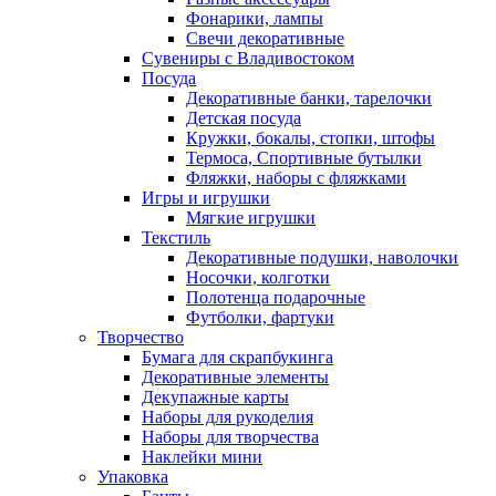
Фонарики, лампы
Свечи декоративные
Сувениры с Владивостоком
Посуда
Декоративные банки, тарелочки
Детская посуда
Кружки, бокалы, стопки, штофы
Термоса, Спортивные бутылки
Фляжки, наборы с фляжками
Игры и игрушки
Мягкие игрушки
Текстиль
Декоративные подушки, наволочки
Носочки, колготки
Полотенца подарочные
Футболки, фартуки
Творчество
Бумага для скрапбукинга
Декоративные элементы
Декупажные карты
Наборы для рукоделия
Наборы для творчества
Наклейки мини
Упаковка