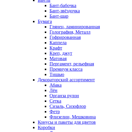
Банты
Бант-бабочка
Бант-звёздочка
Бант-шар
Бумага
Глянец, ламинированная
Голография, Металл
Гофрированная
Каппела
Крафт
Креп, джут
Матовая
Пергамент, рельефная
Премиум класса
Тишью
Декораторский ассортимент
Абака
Лён
Органза рулон
Сетка
Сизаль, Сизофлор
Фетр
Флизелин, Мешковина
Конусы и пакеты для цветов
Коробки