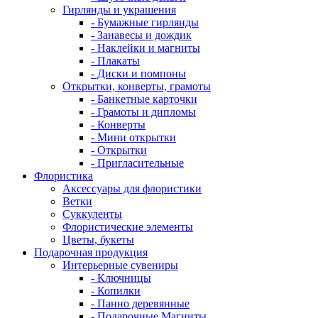
Гирлянды и украшения
- Бумажные гирлянды
- Занавесы и дождик
- Наклейки и магниты
- Плакаты
- Диски и помпоны
Открытки, конверты, грамоты
- Банкетные карточки
- Грамоты и дипломы
- Конверты
- Мини открытки
- Открытки
- Пригласительные
Флористика
Аксессуары для флористики
Ветки
Суккуленты
Флористические элементы
Цветы, букеты
Подарочная продукция
Интерьерные сувениры
- Ключницы
- Копилки
- Панно деревянные
- Подарочные Магниты