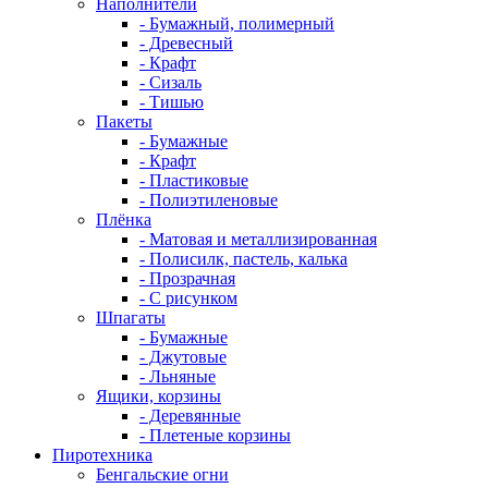
Наполнители
- Бумажный, полимерный
- Древесный
- Крафт
- Сизаль
- Тишью
Пакеты
- Бумажные
- Крафт
- Пластиковые
- Полиэтиленовые
Плёнка
- Матовая и металлизированная
- Полисилк, пастель, калька
- Прозрачная
- С рисунком
Шпагаты
- Бумажные
- Джутовые
- Льняные
Ящики, корзины
- Деревянные
- Плетеные корзины
Пиротехника
Бенгальские огни