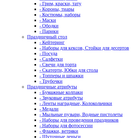
- Грим, краски, тату
- Короны, тиары
- Костюмы, наборы
- Маски
- Ободки
- Парики
Праздничный стол
- Кейтеринг
- Наборы для кексов, Стойки для десертов
- Посуда
- Салфетки
- Свечи для торта
- Скатерти, Юбки для стола
- Топперы и шпажки
- Трубочки
Праздничные атрибуты
- Бумажные колпаки
- Звуковые атрибуты
- Ленты наградные, Колокольчики
- Медали
- Мыльные пузыри, Водные пистолеты
- Наборы для проведения праздников
- Наборы для фотосессии
- Флажки, ветряки
- Шуточные деньги