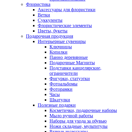
Флористика
Аксессуары для флористики
Ветки
Суккуленты
Флористические элементы
Цветы, букеты
Подарочная продукция
Интерьерные сувениры
Ключницы
Копилки
Панно деревянные
Подарочные Магниты
Подставки канцелярские,
ограничители
Фигурки, статуэтки
Фотоальбомы
Фоторамки
Часы
Шкатулки
Полезные подарки
Косметички, подарочные наборы
Мыло ручной работы
Наборы для ухода за обувью
Ножи складные, мультитулы
Разные аксессуары