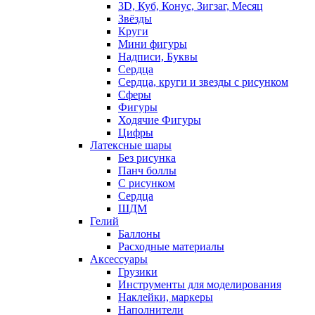
3D, Куб, Конус, Зигзаг, Месяц
Звёзды
Круги
Мини фигуры
Надписи, Буквы
Сердца
Сердца, круги и звезды с рисунком
Сферы
Фигуры
Ходячие Фигуры
Цифры
Латексные шары
Без рисунка
Панч боллы
С рисунком
Сердца
ШДМ
Гелий
Баллоны
Расходные материалы
Аксессуары
Грузики
Инструменты для моделирования
Наклейки, маркеры
Наполнители