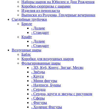
Наборы шаров на Юбилеи и Дни Рождения
Коробки-сюрпризы с шарами
Изделия из пенопласта
Выписки из Роддома, Гендерные вечеринки
Съедобные трубочки
Брюле
- Дольче
- Стандарт
Крафт
- Дольче
- Стандарт
Воздушные шары
Баблс
Коробки для воздушных шаров
Фольгированные шары
- 3D, Куб, Конус, Зигзаг, Месяц
- Звёзды
- Круги
- Мини фигуры
- Надписи, Буквы
- Сердца
- Сердца, круги и звезды с рисунком
- Сферы
- Фигуры
- Ходячие Фигуры