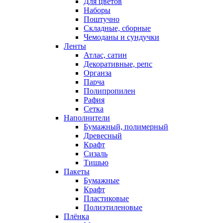
Для цветов
Наборы
Поштучно
Складные, сборные
Чемоданы и сундучки
Ленты
Атлас, сатин
Декоративные, репс
Органза
Парча
Полипропилен
Рафия
Сетка
Наполнители
Бумажный, полимерный
Древесный
Крафт
Сизаль
Тишью
Пакеты
Бумажные
Крафт
Пластиковые
Полиэтиленовые
Плёнка