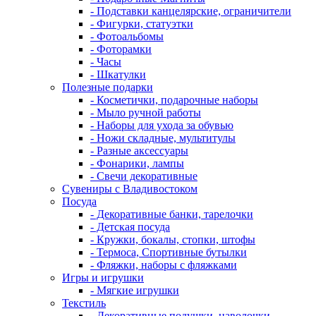
- Подставки канцелярские, ограничители
- Фигурки, статуэтки
- Фотоальбомы
- Фоторамки
- Часы
- Шкатулки
Полезные подарки
- Косметички, подарочные наборы
- Мыло ручной работы
- Наборы для ухода за обувью
- Ножи складные, мультитулы
- Разные аксессуары
- Фонарики, лампы
- Свечи декоративные
Сувениры с Владивостоком
Посуда
- Декоративные банки, тарелочки
- Детская посуда
- Кружки, бокалы, стопки, штофы
- Термоса, Спортивные бутылки
- Фляжки, наборы с фляжками
Игры и игрушки
- Мягкие игрушки
Текстиль
- Декоративные подушки, наволочки