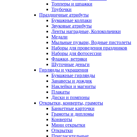
Топперы и шпажки
Трубочки
Праздничные атрибуты
Бумажные колпаки
Звуковые атрибуты
Ленты наградные, Колокольчики
Медали
Мыльные пузыри, Водные пистолеты
Наборы для проведения праздников
Наборы для фотосессии
Флажки, ветряки
Шуточные деньги
Гирлянды и украшения
Бумажные гирлянды
Занавесы и дождик
Наклейки и магниты
Плакаты
Диски и помпоны
Открытки, конверты, грамоты
Банкетные карточки
Грамоты и дипломы
Конверты
Мини открытки
Открытки
Пригласительные