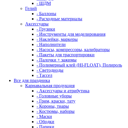
- ШДМ
Гелий
- Баллоны
- Расходные материалы
Аксессуары
- Грузики
- Инструменты для моделирования
- Наклейки, маркеры
- Наполнители
- Насосы, компрессоры, калибраторы
- Пакеты для траспортировки
- Палочки + зажимы
- Полимерный клей (HI-FLOAT), Полироль
- Светодиоды
- Тассел
Все для праздника
Карнавальная продукция
- Аксессуары и атрибутика
- Головные уборы
- Грим, краски, тату
- Короны, тиары
- Костюмы, наборы
- Маски
- Ободки
- Парики