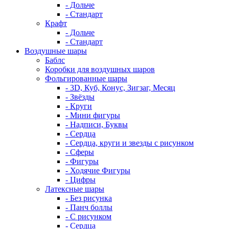
- Дольче
- Стандарт
Крафт
- Дольче
- Стандарт
Воздушные шары
Баблс
Коробки для воздушных шаров
Фольгированные шары
- 3D, Куб, Конус, Зигзаг, Месяц
- Звёзды
- Круги
- Мини фигуры
- Надписи, Буквы
- Сердца
- Сердца, круги и звезды с рисунком
- Сферы
- Фигуры
- Ходячие Фигуры
- Цифры
Латексные шары
- Без рисунка
- Панч боллы
- С рисунком
- Сердца