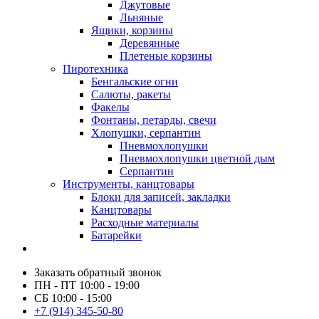
Джутовые
Льняные
Ящики, корзины
Деревянные
Плетеные корзины
Пиротехника
Бенгальские огни
Салюты, ракеты
Факелы
Фонтаны, петарды, свечи
Хлопушки, серпантин
Пневмохлопушки
Пневмохлопушки цветной дым
Серпантин
Инструменты, канцтовары
Блоки для записей, закладки
Канцтовары
Расходные материалы
Батарейки
Заказать обратный звонок
ПН - ПТ 10:00 - 19:00
СБ 10:00 - 15:00
+7 (914) 345-50-80