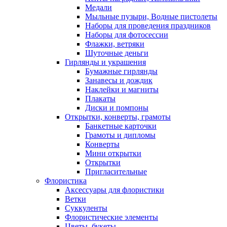
Медали
Мыльные пузыри, Водные пистолеты
Наборы для проведения праздников
Наборы для фотосессии
Флажки, ветряки
Шуточные деньги
Гирлянды и украшения
Бумажные гирлянды
Занавесы и дождик
Наклейки и магниты
Плакаты
Диски и помпоны
Открытки, конверты, грамоты
Банкетные карточки
Грамоты и дипломы
Конверты
Мини открытки
Открытки
Пригласительные
Флористика
Аксессуары для флористики
Ветки
Суккуленты
Флористические элементы
Цветы, букеты