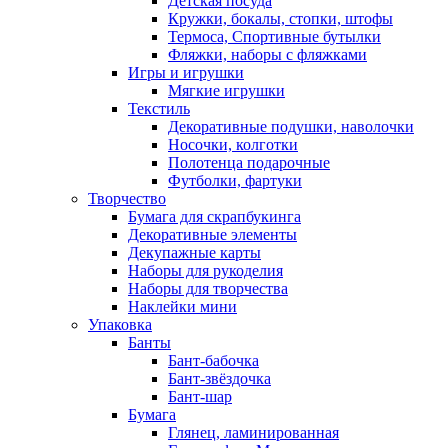
Детская посуда
Кружки, бокалы, стопки, штофы
Термоса, Спортивные бутылки
Фляжки, наборы с фляжками
Игры и игрушки
Мягкие игрушки
Текстиль
Декоративные подушки, наволочки
Носочки, колготки
Полотенца подарочные
Футболки, фартуки
Творчество
Бумага для скрапбукинга
Декоративные элементы
Декупажные карты
Наборы для рукоделия
Наборы для творчества
Наклейки мини
Упаковка
Банты
Бант-бабочка
Бант-звёздочка
Бант-шар
Бумага
Глянец, ламинированная