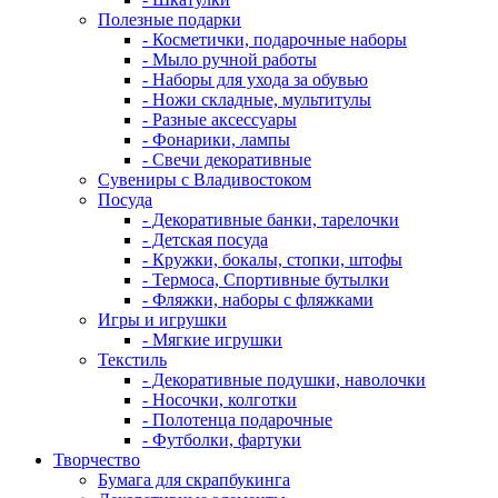
Полезные подарки
- Косметички, подарочные наборы
- Мыло ручной работы
- Наборы для ухода за обувью
- Ножи складные, мультитулы
- Разные аксессуары
- Фонарики, лампы
- Свечи декоративные
Сувениры с Владивостоком
Посуда
- Декоративные банки, тарелочки
- Детская посуда
- Кружки, бокалы, стопки, штофы
- Термоса, Спортивные бутылки
- Фляжки, наборы с фляжками
Игры и игрушки
- Мягкие игрушки
Текстиль
- Декоративные подушки, наволочки
- Носочки, колготки
- Полотенца подарочные
- Футболки, фартуки
Творчество
Бумага для скрапбукинга