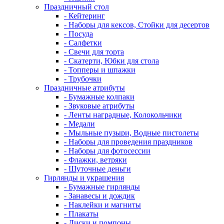
Праздничный стол
- Кейтеринг
- Наборы для кексов, Стойки для десертов
- Посуда
- Салфетки
- Свечи для торта
- Скатерти, Юбки для стола
- Топперы и шпажки
- Трубочки
Праздничные атрибуты
- Бумажные колпаки
- Звуковые атрибуты
- Ленты наградные, Колокольчики
- Медали
- Мыльные пузыри, Водные пистолеты
- Наборы для проведения праздников
- Наборы для фотосессии
- Флажки, ветряки
- Шуточные деньги
Гирлянды и украшения
- Бумажные гирлянды
- Занавесы и дождик
- Наклейки и магниты
- Плакаты
- Диски и помпоны