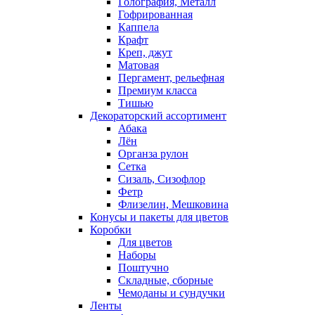
Голография, Металл
Гофрированная
Каппела
Крафт
Креп, джут
Матовая
Пергамент, рельефная
Премиум класса
Тишью
Декораторский ассортимент
Абака
Лён
Органза рулон
Сетка
Сизаль, Сизофлор
Фетр
Флизелин, Мешковина
Конусы и пакеты для цветов
Коробки
Для цветов
Наборы
Поштучно
Складные, сборные
Чемоданы и сундучки
Ленты