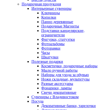
Подарочная продукция
Интерьерные сувениры
Ключницы
Копилки
Панно деревянные
Подарочные Магниты
Подставки канцелярские,
ограничители
Фигурки, статуэтки
Фотоальбомы
Фоторамки
Часы
Шкатулки
Полезные подарки
Косметички, подарочные наборы
Мыло ручной работы
Наборы для ухода за обувью
Ножи складные, мультитулы
Разные аксессуары
Фонарики, лампы
Свечи декоративные
Сувениры с Владивостоком
Посуда
Декоративные банки, тарелочки