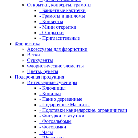
Открытки, конверты, грамоты
- Банкетные карточки
- Грамоты и дипломы
- Конверты
- Мини открытки
- Открытки
- Пригласительные
Флористика
Аксессуары для флористики
Ветки
Суккуленты
Флористические элементы
Цветы, букеты
Подарочная продукция
Интерьерные сувениры
- Ключницы
- Копилки
- Панно деревянные
- Подарочные Магниты
- Подставки канцелярские, ограничители
- Фигурки, статуэтки
- Фотоальбомы
- Фоторамки
- Часы
- Шкатулки