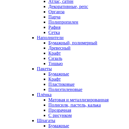
Атлас, сатин
Декоративные, репс
Органза
Парча
Полипропилен
Рафия
Сетка
Наполнители
Бумажный, полимерный
Древесный
Крафт
Сизаль
Тишью
Пакеты
Бумажные
Крафт
Пластиковые
Полиэтиленовые
Плёнка
Матовая и металлизированная
Полисилк, пастель, калька
Прозрачная
С рисунком
Шпагаты
Бумажные