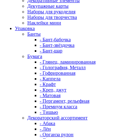
Декоративные элементы
Декупажные карты
Наборы для рукоделия
Наборы для творчества
Наклейки мини
Упаковка
Банты
- Бант-бабочка
- Бант-звёздочка
- Бант-шар
Бумага
- Глянец, ламинированная
- Голография, Металл
- Гофрированная
- Каппела
- Крафт
- Креп, джут
- Матовая
- Пергамент, рельефная
- Премиум класса
- Тишью
Декораторский ассортимент
- Абака
- Лён
- Органза рулон