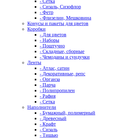
- Сетка
- Сизаль, Сизофлор
- Фетр
- Флизелин, Мешковина
Конусы и пакеты для цветов
Коробки
- Для цветов
- Наборы
- Поштучно
- Складные, сборные
- Чемоданы и сундучки
Ленты
- Атлас, сатин
- Декоративные, репс
- Органза
- Парча
- Полипропилен
- Рафия
- Сетка
Наполнители
- Бумажный, полимерный
- Древесный
- Крафт
- Сизаль
- Тишью