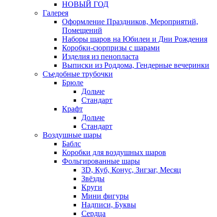
НОВЫЙ ГОД
Галерея
Оформление Праздников, Мероприятий,
Помещений
Наборы шаров на Юбилеи и Дни Рождения
Коробки-сюрпризы с шарами
Изделия из пенопласта
Выписки из Роддома, Гендерные вечеринки
Съедобные трубочки
Брюле
Дольче
Стандарт
Крафт
Дольче
Стандарт
Воздушные шары
Баблс
Коробки для воздушных шаров
Фольгированные шары
3D, Куб, Конус, Зигзаг, Месяц
Звёзды
Круги
Мини фигуры
Надписи, Буквы
Сердца