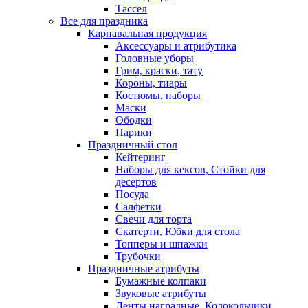
Тассел
Все для праздника
Карнавальная продукция
Аксессуары и атрибутика
Головные уборы
Грим, краски, тату
Короны, тиары
Костюмы, наборы
Маски
Ободки
Парики
Праздничный стол
Кейтеринг
Наборы для кексов, Стойки для
десертов
Посуда
Салфетки
Свечи для торта
Скатерти, Юбки для стола
Топперы и шпажки
Трубочки
Праздничные атрибуты
Бумажные колпаки
Звуковые атрибуты
Ленты наградные, Колокольчики