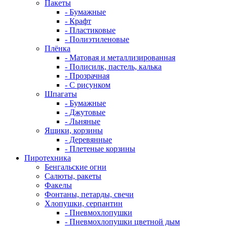
Пакеты
- Бумажные
- Крафт
- Пластиковые
- Полиэтиленовые
Плёнка
- Матовая и металлизированная
- Полисилк, пастель, калька
- Прозрачная
- С рисунком
Шпагаты
- Бумажные
- Джутовые
- Льняные
Ящики, корзины
- Деревянные
- Плетеные корзины
Пиротехника
Бенгальские огни
Салюты, ракеты
Факелы
Фонтаны, петарды, свечи
Хлопушки, серпантин
- Пневмохлопушки
- Пневмохлопушки цветной дым