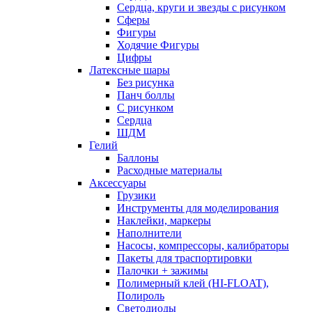
Сердца, круги и звезды с рисунком
Сферы
Фигуры
Ходячие Фигуры
Цифры
Латексные шары
Без рисунка
Панч боллы
С рисунком
Сердца
ШДМ
Гелий
Баллоны
Расходные материалы
Аксессуары
Грузики
Инструменты для моделирования
Наклейки, маркеры
Наполнители
Насосы, компрессоры, калибраторы
Пакеты для траспортировки
Палочки + зажимы
Полимерный клей (HI-FLOAT),
Полироль
Светодиоды