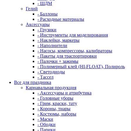
- ШДМ
Гелий
- Баллоны
- Расходные материалы
Аксессуары
- Грузики
- Инструменты для моделирования
- Наклейки, маркеры
- Наполнители
- Насосы, компрессоры, калибраторы
- Пакеты для траспортировки
- Палочки + зажимы
- Полимерный клей (HI-FLOAT), Полироль
- Светодиоды
- Тассел
Все для праздника
Карнавальная продукция
- Аксессуары и атрибутика
- Головные уборы
- Грим, краски, тату
- Короны, тиары
- Костюмы, наборы
- Маски
- Ободки
- Парики