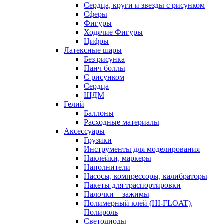
Сердца, круги и звезды с рисунком
Сферы
Фигуры
Ходячие Фигуры
Цифры
Латексные шары
Без рисунка
Панч боллы
С рисунком
Сердца
ШДМ
Гелий
Баллоны
Расходные материалы
Аксессуары
Грузики
Инструменты для моделирования
Наклейки, маркеры
Наполнители
Насосы, компрессоры, калибраторы
Пакеты для траспортировки
Палочки + зажимы
Полимерный клей (HI-FLOAT),
Полироль
Светодиоды