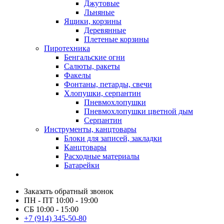
Джутовые
Льняные
Ящики, корзины
Деревянные
Плетеные корзины
Пиротехника
Бенгальские огни
Салюты, ракеты
Факелы
Фонтаны, петарды, свечи
Хлопушки, серпантин
Пневмохлопушки
Пневмохлопушки цветной дым
Серпантин
Инструменты, канцтовары
Блоки для записей, закладки
Канцтовары
Расходные материалы
Батарейки
Заказать обратный звонок
ПН - ПТ 10:00 - 19:00
СБ 10:00 - 15:00
+7 (914) 345-50-80