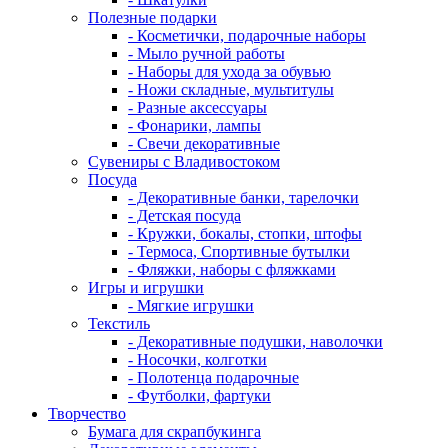
Полезные подарки
- Косметички, подарочные наборы
- Мыло ручной работы
- Наборы для ухода за обувью
- Ножи складные, мультитулы
- Разные аксессуары
- Фонарики, лампы
- Свечи декоративные
Сувениры с Владивостоком
Посуда
- Декоративные банки, тарелочки
- Детская посуда
- Кружки, бокалы, стопки, штофы
- Термоса, Спортивные бутылки
- Фляжки, наборы с фляжками
Игры и игрушки
- Мягкие игрушки
Текстиль
- Декоративные подушки, наволочки
- Носочки, колготки
- Полотенца подарочные
- Футболки, фартуки
Творчество
Бумага для скрапбукинга