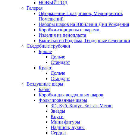
НОВЫЙ ГОД
Галерея
Оформление Праздников, Мероприятий,
Помещений
Наборы шаров на Юбилеи и Дни Рождения
Коробки-сюрпризы с шарами
Изделия из пенопласта
Выписки из Роддома, Гендерные вечеринки
Съедобные трубочки
Брюле
Дольче
Стандарт
Крафт
Дольче
Стандарт
Воздушные шары
Баблс
Коробки для воздушных шаров
Фольгированные шары
3D, Куб, Конус, Зигзаг, Месяц
Звёзды
Круги
Мини фигуры
Надписи, Буквы
Сердца