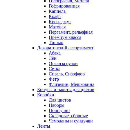
Голография, Металл
Гофрированная
Каппела
Крафт
Креп, джут
Матовая
Пергамент, рельефная
Премиум класса
Тишью
Декораторский ассортимент
Абака
Лён
Органза рулон
Сетка
Сизаль, Сизофлор
Фетр
Флизелин, Мешковина
Конусы и пакеты для цветов
Коробки
Для цветов
Наборы
Поштучно
Складные, сборные
Чемоданы и сундучки
Ленты