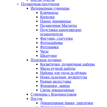
Подарочная продукция
Интерьерные сувениры
Ключницы
Копилки
Панно деревянные
Подарочные Магниты
Подставки канцелярские,
ограничители
Фигурки, статуэтки
Фотоальбомы
Фоторамки
Часы
Шкатулки
Полезные подарки
Косметички, подарочные наборы
Мыло ручной работы
Наборы для ухода за обувью
Ножи складные, мультитулы
Разные аксессуары
Фонарики, лампы
Свечи декоративные
Сувениры с Владивостоком
Посуда
Декоративные банки, тарелочки