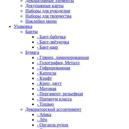
Декоративные элементы
Декупажные карты
Наборы для рукоделия
Наборы для творчества
Наклейки мини
Упаковка
Банты
- Бант-бабочка
- Бант-звёздочка
- Бант-шар
Бумага
- Глянец, ламинированная
- Голография, Металл
- Гофрированная
- Каппела
- Крафт
- Креп, джут
- Матовая
- Пергамент, рельефная
- Премиум класса
- Тишью
Декораторский ассортимент
- Абака
- Лён
- Органза рулон