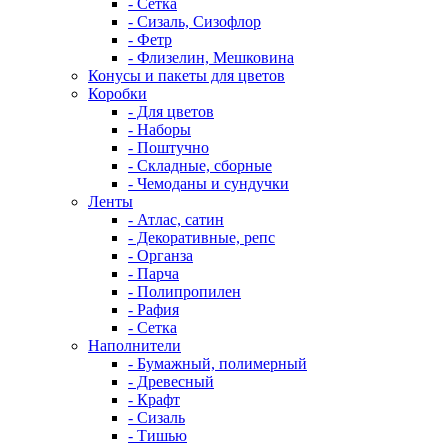
- Сетка
- Сизаль, Сизофлор
- Фетр
- Флизелин, Мешковина
Конусы и пакеты для цветов
Коробки
- Для цветов
- Наборы
- Поштучно
- Складные, сборные
- Чемоданы и сундучки
Ленты
- Атлас, сатин
- Декоративные, репс
- Органза
- Парча
- Полипропилен
- Рафия
- Сетка
Наполнители
- Бумажный, полимерный
- Древесный
- Крафт
- Сизаль
- Тишью