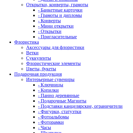
Открытки, конверты, грамоты
- Банкетные карточки
- Грамоты и дипломы
- Конверты
- Мини открытки
- Открытки
- Пригласительные
Флористика
Аксессуары для флористики
Ветки
Суккуленты
Флористические элементы
Цветы, букеты
Подарочная продукция
Интерьерные сувениры
- Ключницы
- Копилки
- Панно деревянные
- Подарочные Магниты
- Подставки канцелярские, ограничители
- Фигурки, статуэтки
- Фотоальбомы
- Фоторамки
- Часы
- Шкатулки