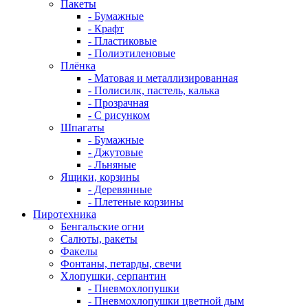
Пакеты
- Бумажные
- Крафт
- Пластиковые
- Полиэтиленовые
Плёнка
- Матовая и металлизированная
- Полисилк, пастель, калька
- Прозрачная
- С рисунком
Шпагаты
- Бумажные
- Джутовые
- Льняные
Ящики, корзины
- Деревянные
- Плетеные корзины
Пиротехника
Бенгальские огни
Салюты, ракеты
Факелы
Фонтаны, петарды, свечи
Хлопушки, серпантин
- Пневмохлопушки
- Пневмохлопушки цветной дым