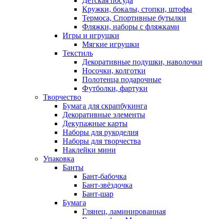
Детская посуда
Кружки, бокалы, стопки, штофы
Термоса, Спортивные бутылки
Фляжки, наборы с фляжками
Игры и игрушки
Мягкие игрушки
Текстиль
Декоративные подушки, наволочки
Носочки, колготки
Полотенца подарочные
Футболки, фартуки
Творчество
Бумага для скрапбукинга
Декоративные элементы
Декупажные карты
Наборы для рукоделия
Наборы для творчества
Наклейки мини
Упаковка
Банты
Бант-бабочка
Бант-звёздочка
Бант-шар
Бумага
Глянец, ламинированная