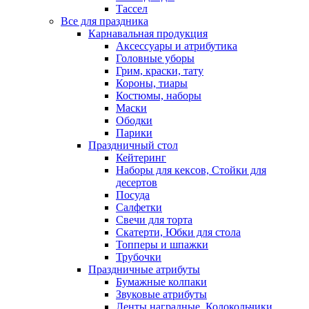
Тассел
Все для праздника
Карнавальная продукция
Аксессуары и атрибутика
Головные уборы
Грим, краски, тату
Короны, тиары
Костюмы, наборы
Маски
Ободки
Парики
Праздничный стол
Кейтеринг
Наборы для кексов, Стойки для
десертов
Посуда
Салфетки
Свечи для торта
Скатерти, Юбки для стола
Топперы и шпажки
Трубочки
Праздничные атрибуты
Бумажные колпаки
Звуковые атрибуты
Ленты наградные, Колокольчики