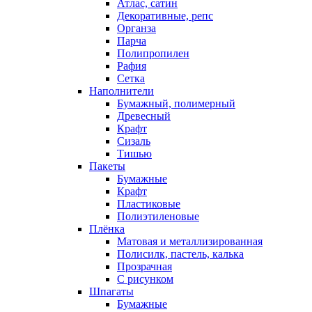
Атлас, сатин
Декоративные, репс
Органза
Парча
Полипропилен
Рафия
Сетка
Наполнители
Бумажный, полимерный
Древесный
Крафт
Сизаль
Тишью
Пакеты
Бумажные
Крафт
Пластиковые
Полиэтиленовые
Плёнка
Матовая и металлизированная
Полисилк, пастель, калька
Прозрачная
С рисунком
Шпагаты
Бумажные