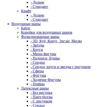
- Дольче
- Стандарт
Крафт
- Дольче
- Стандарт
Воздушные шары
Баблс
Коробки для воздушных шаров
Фольгированные шары
- 3D, Куб, Конус, Зигзаг, Месяц
- Звёзды
- Круги
- Мини фигуры
- Надписи, Буквы
- Сердца
- Сердца, круги и звезды с рисунком
- Сферы
- Фигуры
- Ходячие Фигуры
- Цифры
Латексные шары
- Без рисунка
- Панч боллы
- С рисунком
- Сердца