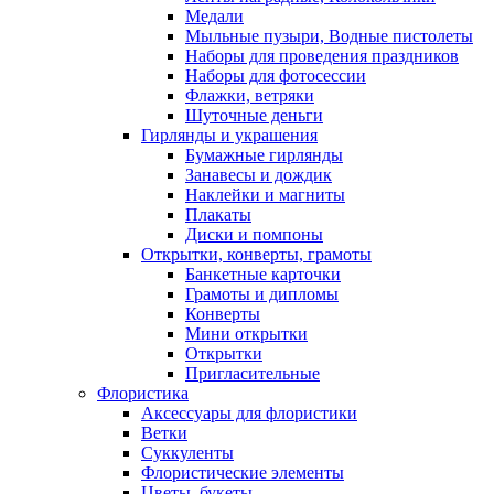
Медали
Мыльные пузыри, Водные пистолеты
Наборы для проведения праздников
Наборы для фотосессии
Флажки, ветряки
Шуточные деньги
Гирлянды и украшения
Бумажные гирлянды
Занавесы и дождик
Наклейки и магниты
Плакаты
Диски и помпоны
Открытки, конверты, грамоты
Банкетные карточки
Грамоты и дипломы
Конверты
Мини открытки
Открытки
Пригласительные
Флористика
Аксессуары для флористики
Ветки
Суккуленты
Флористические элементы
Цветы, букеты