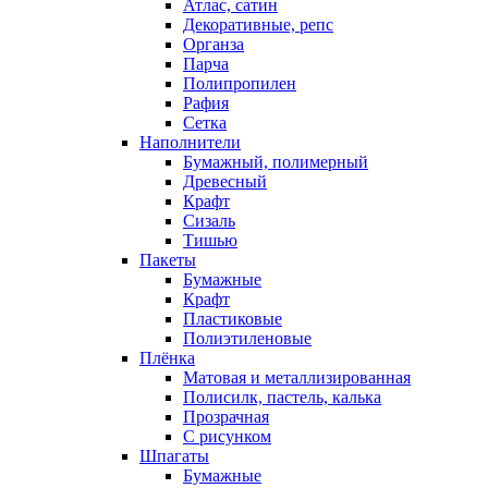
Атлас, сатин
Декоративные, репс
Органза
Парча
Полипропилен
Рафия
Сетка
Наполнители
Бумажный, полимерный
Древесный
Крафт
Сизаль
Тишью
Пакеты
Бумажные
Крафт
Пластиковые
Полиэтиленовые
Плёнка
Матовая и металлизированная
Полисилк, пастель, калька
Прозрачная
С рисунком
Шпагаты
Бумажные