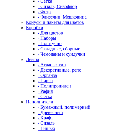
- Сетка
- Сизаль, Сизофлор
- Фетр
- Флизелин, Мешковина
Конусы и пакеты для цветов
Коробки
- Для цветов
- Наборы
- Поштучно
- Складные, сборные
- Чемоданы и сундучки
Ленты
- Атлас, сатин
- Декоративные, репс
- Органза
- Парча
- Полипропилен
- Рафия
- Сетка
Наполнители
- Бумажный, полимерный
- Древесный
- Крафт
- Сизаль
- Тишью