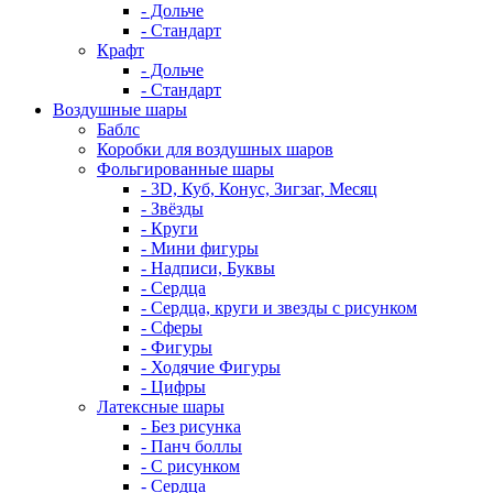
- Дольче
- Стандарт
Крафт
- Дольче
- Стандарт
Воздушные шары
Баблс
Коробки для воздушных шаров
Фольгированные шары
- 3D, Куб, Конус, Зигзаг, Месяц
- Звёзды
- Круги
- Мини фигуры
- Надписи, Буквы
- Сердца
- Сердца, круги и звезды с рисунком
- Сферы
- Фигуры
- Ходячие Фигуры
- Цифры
Латексные шары
- Без рисунка
- Панч боллы
- С рисунком
- Сердца