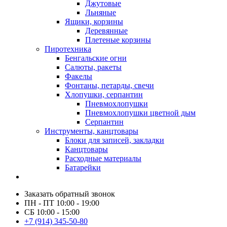
Джутовые
Льняные
Ящики, корзины
Деревянные
Плетеные корзины
Пиротехника
Бенгальские огни
Салюты, ракеты
Факелы
Фонтаны, петарды, свечи
Хлопушки, серпантин
Пневмохлопушки
Пневмохлопушки цветной дым
Серпантин
Инструменты, канцтовары
Блоки для записей, закладки
Канцтовары
Расходные материалы
Батарейки
Заказать обратный звонок
ПН - ПТ 10:00 - 19:00
СБ 10:00 - 15:00
+7 (914) 345-50-80