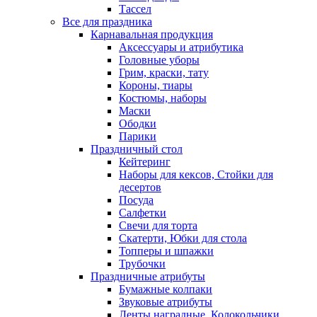
Тассел
Все для праздника
Карнавальная продукция
Аксессуары и атрибутика
Головные уборы
Грим, краски, тату
Короны, тиары
Костюмы, наборы
Маски
Ободки
Парики
Праздничный стол
Кейтеринг
Наборы для кексов, Стойки для
десертов
Посуда
Салфетки
Свечи для торта
Скатерти, Юбки для стола
Топперы и шпажки
Трубочки
Праздничные атрибуты
Бумажные колпаки
Звуковые атрибуты
Ленты наградные, Колокольчики