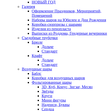
НОВЫЙ ГОД
Галерея
Оформление Праздников, Мероприятий,
Помещений
Наборы шаров на Юбилеи и Дни Рождения
Коробки-сюрпризы с шарами
Изделия из пенопласта
Выписки из Роддома, Гендерные вечеринки
Съедобные трубочки
Брюле
Дольче
Стандарт
Крафт
Дольче
Стандарт
Воздушные шары
Баблс
Коробки для воздушных шаров
Фольгированные шары
3D, Куб, Конус, Зигзаг, Месяц
Звёзды
Круги
Мини фигуры
Надписи, Буквы
Сердца