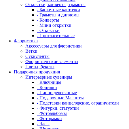
Открытки, конверты, грамоты
- Банкетные карточки
- Грамоты и дипломы
- Конверты
- Мини открытки
- Открытки
- Пригласительные
Флористика
Аксессуары для флористики
Ветки
Суккуленты
Флористические элементы
Цветы, букеты
Подарочная продукция
Интерьерные сувениры
- Ключницы
- Копилки
- Панно деревянные
- Подарочные Магниты
- Подставки канцелярские, ограничители
- Фигурки, статуэтки
- Фотоальбомы
- Фоторамки
- Часы
- Шкатулки