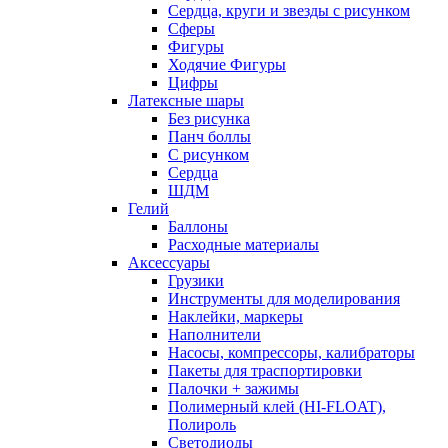
Сердца, круги и звезды с рисунком
Сферы
Фигуры
Ходячие Фигуры
Цифры
Латексные шары
Без рисунка
Панч боллы
С рисунком
Сердца
ШДМ
Гелий
Баллоны
Расходные материалы
Аксессуары
Грузики
Инструменты для моделирования
Наклейки, маркеры
Наполнители
Насосы, компрессоры, калибраторы
Пакеты для траспортировки
Палочки + зажимы
Полимерный клей (HI-FLOAT),
Полироль
Светодиоды