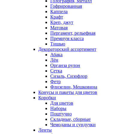
Голография, Металл
Гофрированная
Каппела
Крафт
Креп, джут
Матовая
Пергамент, рельефная
Премиум класса
Тишью
Декораторский ассортимент
Абака
Лён
Органза рулон
Сетка
Сизаль, Сизофлор
Фетр
Флизелин, Мешковина
Конусы и пакеты для цветов
Коробки
Для цветов
Наборы
Поштучно
Складные, сборные
Чемоданы и сундучки
Ленты