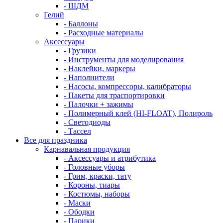
- ШДМ
Гелий
- Баллоны
- Расходные материалы
Аксессуары
- Грузики
- Инструменты для моделирования
- Наклейки, маркеры
- Наполнители
- Насосы, компрессоры, калибраторы
- Пакеты для траспортировки
- Палочки + зажимы
- Полимерный клей (HI-FLOAT), Полироль
- Светодиоды
- Тассел
Все для праздника
Карнавальная продукция
- Аксессуары и атрибутика
- Головные уборы
- Грим, краски, тату
- Короны, тиары
- Костюмы, наборы
- Маски
- Ободки
- Парики