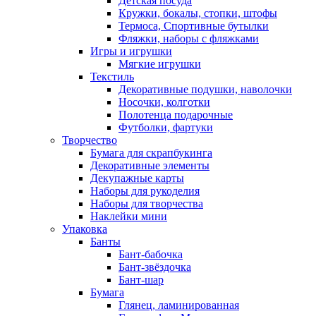
Детская посуда
Кружки, бокалы, стопки, штофы
Термоса, Спортивные бутылки
Фляжки, наборы с фляжками
Игры и игрушки
Мягкие игрушки
Текстиль
Декоративные подушки, наволочки
Носочки, колготки
Полотенца подарочные
Футболки, фартуки
Творчество
Бумага для скрапбукинга
Декоративные элементы
Декупажные карты
Наборы для рукоделия
Наборы для творчества
Наклейки мини
Упаковка
Банты
Бант-бабочка
Бант-звёздочка
Бант-шар
Бумага
Глянец, ламинированная