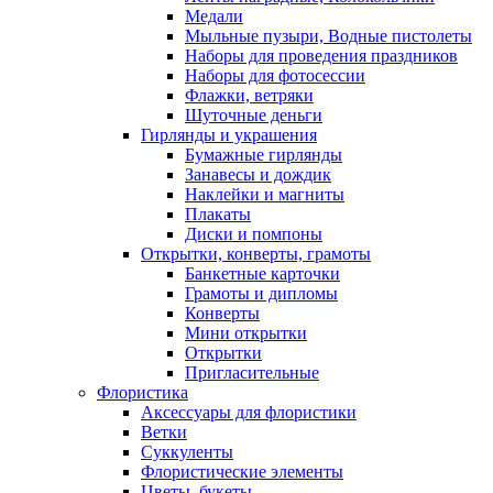
Медали
Мыльные пузыри, Водные пистолеты
Наборы для проведения праздников
Наборы для фотосессии
Флажки, ветряки
Шуточные деньги
Гирлянды и украшения
Бумажные гирлянды
Занавесы и дождик
Наклейки и магниты
Плакаты
Диски и помпоны
Открытки, конверты, грамоты
Банкетные карточки
Грамоты и дипломы
Конверты
Мини открытки
Открытки
Пригласительные
Флористика
Аксессуары для флористики
Ветки
Суккуленты
Флористические элементы
Цветы, букеты