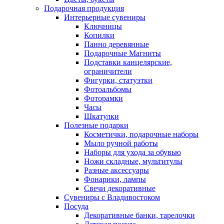
Подарочная продукция
Интерьерные сувениры
Ключницы
Копилки
Панно деревянные
Подарочные Магниты
Подставки канцелярские,
ограничители
Фигурки, статуэтки
Фотоальбомы
Фоторамки
Часы
Шкатулки
Полезные подарки
Косметички, подарочные наборы
Мыло ручной работы
Наборы для ухода за обувью
Ножи складные, мультитулы
Разные аксессуары
Фонарики, лампы
Свечи декоративные
Сувениры с Владивостоком
Посуда
Декоративные банки, тарелочки