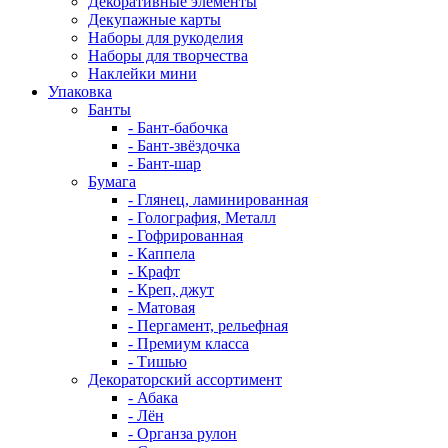
Декоративные элементы
Декупажные карты
Наборы для рукоделия
Наборы для творчества
Наклейки мини
Упаковка
Банты
- Бант-бабочка
- Бант-звёздочка
- Бант-шар
Бумага
- Глянец, ламинированная
- Голография, Металл
- Гофрированная
- Каппела
- Крафт
- Креп, джут
- Матовая
- Пергамент, рельефная
- Премиум класса
- Тишью
Декораторский ассортимент
- Абака
- Лён
- Органза рулон