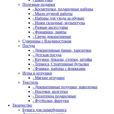
Полезные подарки
- Косметички, подарочные наборы
- Мыло ручной работы
- Наборы для ухода за обувью
- Ножи складные, мультитулы
- Разные аксессуары
- Фонарики, лампы
- Свечи декоративные
Сувениры с Владивостоком
Посуда
- Декоративные банки, тарелочки
- Детская посуда
- Кружки, бокалы, стопки, штофы
- Термоса, Спортивные бутылки
- Фляжки, наборы с фляжками
Игры и игрушки
- Мягкие игрушки
Текстиль
- Декоративные подушки, наволочки
- Носочки, колготки
- Полотенца подарочные
- Футболки, фартуки
Творчество
Бумага для скрапбукинга