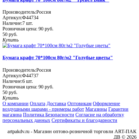
Производитель:
Россия
Артикул:
Ф44734
Наличие:
7
шт.
Розничная цена:
90 руб.
50 руб.
Купить
Бумага крафт 70*100см 80г/м2 "Голубые цветы"
Производитель:
Россия
Артикул:
Ф44737
Наличие:
6
шт.
Розничная цена:
90 руб.
50 руб.
Купить
О компании
Оплата
Доставка
Оптовикам
Оформление
воздушными шарами - примеры работ
Магазины
Гарантии
магазина
Политика Безопасности
Согласие на обработку
персональных данных
Сертификаты и благодарности
artpakdv.ru - Магазин оптово-розничной торговли ART-ПАК
ДВ © 2026