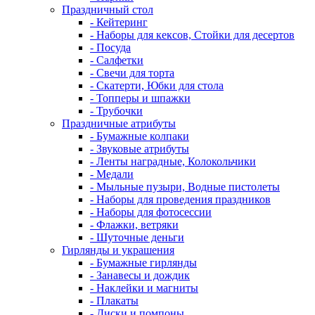
Праздничный стол
- Кейтеринг
- Наборы для кексов, Стойки для десертов
- Посуда
- Салфетки
- Свечи для торта
- Скатерти, Юбки для стола
- Топперы и шпажки
- Трубочки
Праздничные атрибуты
- Бумажные колпаки
- Звуковые атрибуты
- Ленты наградные, Колокольчики
- Медали
- Мыльные пузыри, Водные пистолеты
- Наборы для проведения праздников
- Наборы для фотосессии
- Флажки, ветряки
- Шуточные деньги
Гирлянды и украшения
- Бумажные гирлянды
- Занавесы и дождик
- Наклейки и магниты
- Плакаты
- Диски и помпоны