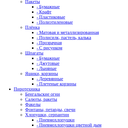
Пакеты
- Бумажные
- Крафт
- Пластиковые
- Полиэтиленовые
Плёнка
- Матовая и металлизированная
- Полисилк, пастель, калька
- Прозрачная
- С рисунком
Шпагаты
- Бумажные
- Джутовые
- Льняные
Ящики, корзины
- Деревянные
- Плетеные корзины
Пиротехника
Бенгальские огни
Салюты, ракеты
Факелы
Фонтаны, петарды, свечи
Хлопушки, серпантин
- Пневмохлопушки
- Пневмохлопушки цветной дым