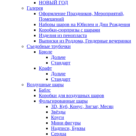
НОВЫЙ ГОД
Галерея
Оформление Праздников, Мероприятий,
Помещений
Наборы шаров на Юбилеи и Дни Рождения
Коробки-сюрпризы с шарами
Изделия из пенопласта
Выписки из Роддома, Гендерные вечеринки
Съедобные трубочки
Брюле
Дольче
Стандарт
Крафт
Дольче
Стандарт
Воздушные шары
Баблс
Коробки для воздушных шаров
Фольгированные шары
3D, Куб, Конус, Зигзаг, Месяц
Звёзды
Круги
Мини фигуры
Надписи, Буквы
Сердца