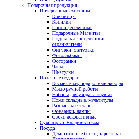
Подарочная продукция
Интерьерные сувениры
Ключницы
Копилки
Панно деревянные
Подарочные Магниты
Подставки канцелярские,
ограничители
Фигурки, статуэтки
Фотоальбомы
Фоторамки
Часы
Шкатулки
Полезные подарки
Косметички, подарочные наборы
Мыло ручной работы
Наборы для ухода за обувью
Ножи складные, мультитулы
Разные аксессуары
Фонарики, лампы
Свечи декоративные
Сувениры с Владивостоком
Посуда
Декоративные банки, тарелочки