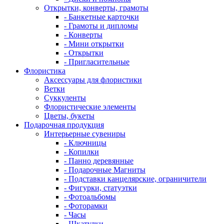
Открытки, конверты, грамоты
- Банкетные карточки
- Грамоты и дипломы
- Конверты
- Мини открытки
- Открытки
- Пригласительные
Флористика
Аксессуары для флористики
Ветки
Суккуленты
Флористические элементы
Цветы, букеты
Подарочная продукция
Интерьерные сувениры
- Ключницы
- Копилки
- Панно деревянные
- Подарочные Магниты
- Подставки канцелярские, ограничители
- Фигурки, статуэтки
- Фотоальбомы
- Фоторамки
- Часы
- Шкатулки