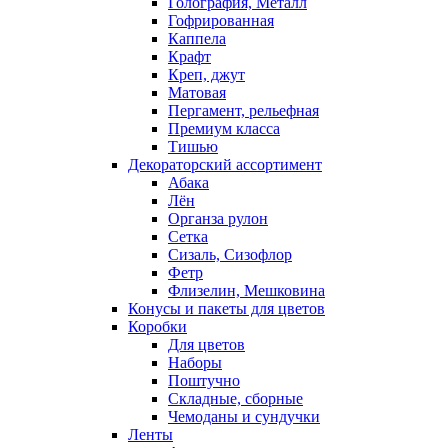
Голография, Металл
Гофрированная
Каппела
Крафт
Креп, джут
Матовая
Пергамент, рельефная
Премиум класса
Тишью
Декораторский ассортимент
Абака
Лён
Органза рулон
Сетка
Сизаль, Сизофлор
Фетр
Флизелин, Мешковина
Конусы и пакеты для цветов
Коробки
Для цветов
Наборы
Поштучно
Складные, сборные
Чемоданы и сундучки
Ленты