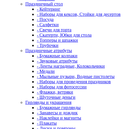
Праздничный стол
- Кейтеринг
- Наборы для кексов, Стойки для десертов
- Посуда
- Салфетки
- Свечи для торта
- Скатерти, Юбки для стола
- Топперы и шпажки
- Трубочки
Праздничные атрибуты
- Бумажные колпаки
- Звуковые атрибуты
- Ленты наградные, Колокольчики
- Медали
- Мыльные пузыри, Водные пистолеты
- Наборы для проведения праздников
- Наборы для фотосессии
- Флажки, ветряки
- Шуточные деньги
Гирлянды и украшения
- Бумажные гирлянды
- Занавесы и дождик
- Наклейки и магниты
- Плакаты
- Диски и помпоны