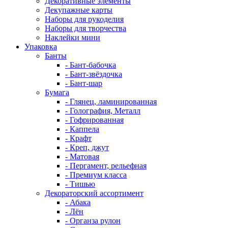
Декоративные элементы
Декупажные карты
Наборы для рукоделия
Наборы для творчества
Наклейки мини
Упаковка
Банты
- Бант-бабочка
- Бант-звёздочка
- Бант-шар
Бумага
- Глянец, ламинированная
- Голография, Металл
- Гофрированная
- Каппела
- Крафт
- Креп, джут
- Матовая
- Пергамент, рельефная
- Премиум класса
- Тишью
Декораторский ассортимент
- Абака
- Лён
- Органза рулон