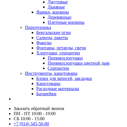
Джутовые
Льняные
Ящики, корзины
Деревянные
Плетеные корзины
Пиротехника
Бенгальские огни
Салюты, ракеты
Факелы
Фонтаны, петарды, свечи
Хлопушки, серпантин
Пневмохлопушки
Пневмохлопушки цветной дым
Серпантин
Инструменты, канцтовары
Блоки для записей, закладки
Канцтовары
Расходные материалы
Батарейки
Заказать обратный звонок
ПН - ПТ 10:00 - 19:00
СБ 10:00 - 15:00
+7 (914) 345-50-80