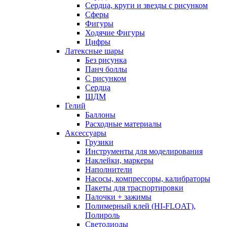
Сердца, круги и звезды с рисунком
Сферы
Фигуры
Ходячие Фигуры
Цифры
Латексные шары
Без рисунка
Панч боллы
С рисунком
Сердца
ШДМ
Гелий
Баллоны
Расходные материалы
Аксессуары
Грузики
Инструменты для моделирования
Наклейки, маркеры
Наполнители
Насосы, компрессоры, калибраторы
Пакеты для траспортировки
Палочки + зажимы
Полимерный клей (HI-FLOAT),
Полироль
Светодиоды