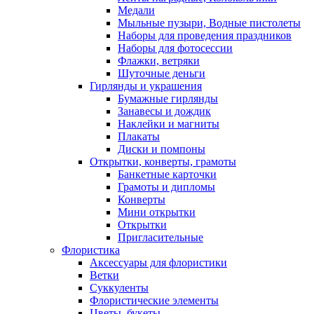
Медали
Мыльные пузыри, Водные пистолеты
Наборы для проведения праздников
Наборы для фотосессии
Флажки, ветряки
Шуточные деньги
Гирлянды и украшения
Бумажные гирлянды
Занавесы и дождик
Наклейки и магниты
Плакаты
Диски и помпоны
Открытки, конверты, грамоты
Банкетные карточки
Грамоты и дипломы
Конверты
Мини открытки
Открытки
Пригласительные
Флористика
Аксессуары для флористики
Ветки
Суккуленты
Флористические элементы
Цветы, букеты