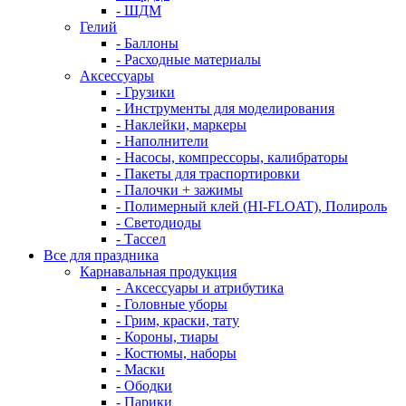
- ШДМ
Гелий
- Баллоны
- Расходные материалы
Аксессуары
- Грузики
- Инструменты для моделирования
- Наклейки, маркеры
- Наполнители
- Насосы, компрессоры, калибраторы
- Пакеты для траспортировки
- Палочки + зажимы
- Полимерный клей (HI-FLOAT), Полироль
- Светодиоды
- Тассел
Все для праздника
Карнавальная продукция
- Аксессуары и атрибутика
- Головные уборы
- Грим, краски, тату
- Короны, тиары
- Костюмы, наборы
- Маски
- Ободки
- Парики