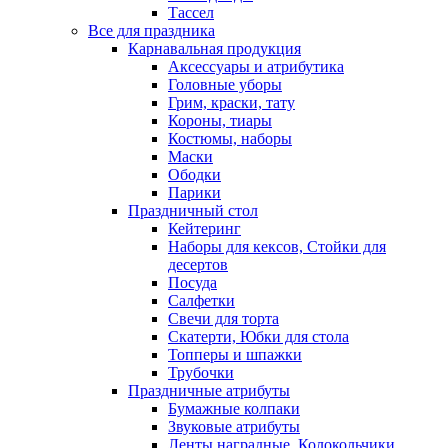
Тассел
Все для праздника
Карнавальная продукция
Аксессуары и атрибутика
Головные уборы
Грим, краски, тату
Короны, тиары
Костюмы, наборы
Маски
Ободки
Парики
Праздничный стол
Кейтеринг
Наборы для кексов, Стойки для
десертов
Посуда
Салфетки
Свечи для торта
Скатерти, Юбки для стола
Топперы и шпажки
Трубочки
Праздничные атрибуты
Бумажные колпаки
Звуковые атрибуты
Ленты наградные, Колокольчики