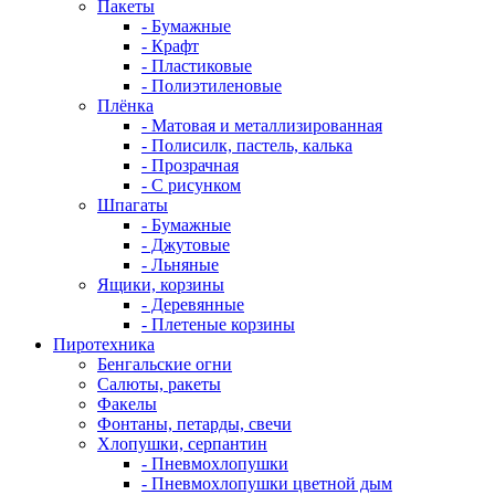
Пакеты
- Бумажные
- Крафт
- Пластиковые
- Полиэтиленовые
Плёнка
- Матовая и металлизированная
- Полисилк, пастель, калька
- Прозрачная
- С рисунком
Шпагаты
- Бумажные
- Джутовые
- Льняные
Ящики, корзины
- Деревянные
- Плетеные корзины
Пиротехника
Бенгальские огни
Салюты, ракеты
Факелы
Фонтаны, петарды, свечи
Хлопушки, серпантин
- Пневмохлопушки
- Пневмохлопушки цветной дым