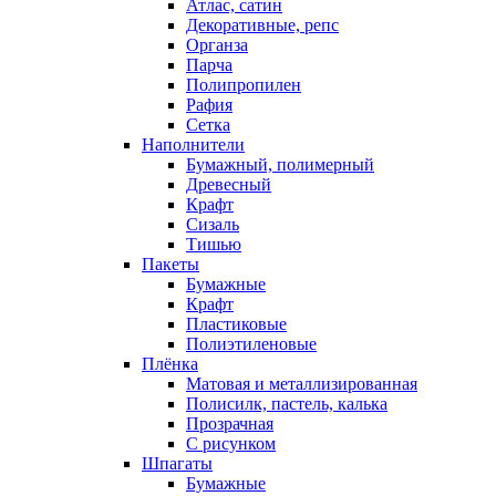
Атлас, сатин
Декоративные, репс
Органза
Парча
Полипропилен
Рафия
Сетка
Наполнители
Бумажный, полимерный
Древесный
Крафт
Сизаль
Тишью
Пакеты
Бумажные
Крафт
Пластиковые
Полиэтиленовые
Плёнка
Матовая и металлизированная
Полисилк, пастель, калька
Прозрачная
С рисунком
Шпагаты
Бумажные