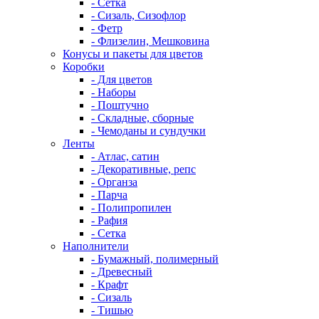
- Сетка
- Сизаль, Сизофлор
- Фетр
- Флизелин, Мешковина
Конусы и пакеты для цветов
Коробки
- Для цветов
- Наборы
- Поштучно
- Складные, сборные
- Чемоданы и сундучки
Ленты
- Атлас, сатин
- Декоративные, репс
- Органза
- Парча
- Полипропилен
- Рафия
- Сетка
Наполнители
- Бумажный, полимерный
- Древесный
- Крафт
- Сизаль
- Тишью