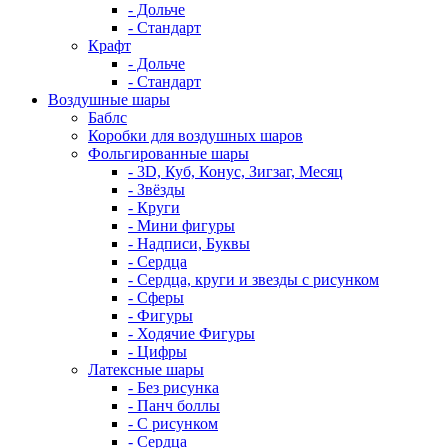
- Дольче
- Стандарт
Крафт
- Дольче
- Стандарт
Воздушные шары
Баблс
Коробки для воздушных шаров
Фольгированные шары
- 3D, Куб, Конус, Зигзаг, Месяц
- Звёзды
- Круги
- Мини фигуры
- Надписи, Буквы
- Сердца
- Сердца, круги и звезды с рисунком
- Сферы
- Фигуры
- Ходячие Фигуры
- Цифры
Латексные шары
- Без рисунка
- Панч боллы
- С рисунком
- Сердца