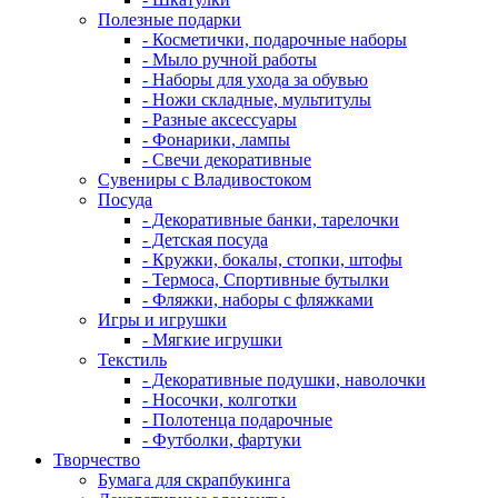
Полезные подарки
- Косметички, подарочные наборы
- Мыло ручной работы
- Наборы для ухода за обувью
- Ножи складные, мультитулы
- Разные аксессуары
- Фонарики, лампы
- Свечи декоративные
Сувениры с Владивостоком
Посуда
- Декоративные банки, тарелочки
- Детская посуда
- Кружки, бокалы, стопки, штофы
- Термоса, Спортивные бутылки
- Фляжки, наборы с фляжками
Игры и игрушки
- Мягкие игрушки
Текстиль
- Декоративные подушки, наволочки
- Носочки, колготки
- Полотенца подарочные
- Футболки, фартуки
Творчество
Бумага для скрапбукинга