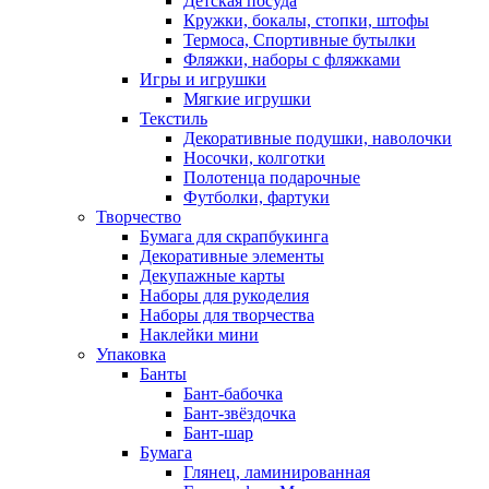
Детская посуда
Кружки, бокалы, стопки, штофы
Термоса, Спортивные бутылки
Фляжки, наборы с фляжками
Игры и игрушки
Мягкие игрушки
Текстиль
Декоративные подушки, наволочки
Носочки, колготки
Полотенца подарочные
Футболки, фартуки
Творчество
Бумага для скрапбукинга
Декоративные элементы
Декупажные карты
Наборы для рукоделия
Наборы для творчества
Наклейки мини
Упаковка
Банты
Бант-бабочка
Бант-звёздочка
Бант-шар
Бумага
Глянец, ламинированная