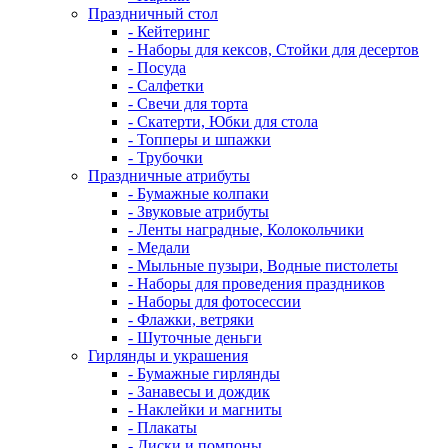
Праздничный стол
- Кейтеринг
- Наборы для кексов, Стойки для десертов
- Посуда
- Салфетки
- Свечи для торта
- Скатерти, Юбки для стола
- Топперы и шпажки
- Трубочки
Праздничные атрибуты
- Бумажные колпаки
- Звуковые атрибуты
- Ленты наградные, Колокольчики
- Медали
- Мыльные пузыри, Водные пистолеты
- Наборы для проведения праздников
- Наборы для фотосессии
- Флажки, ветряки
- Шуточные деньги
Гирлянды и украшения
- Бумажные гирлянды
- Занавесы и дождик
- Наклейки и магниты
- Плакаты
- Диски и помпоны