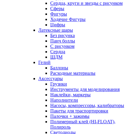
Сердца, круги и звезды с рисунком
Сферы
Фигуры
Ходячие Фигуры
Цифры
Латексные шары
Без рисунка
Панч боллы
С рисунком
Сердца
ШДМ
Гелий
Баллоны
Расходные материалы
Аксессуары
Грузики
Инструменты для моделирования
Наклейки, маркеры
Наполнители
Насосы, компрессоры, калибраторы
Пакеты для траспортировки
Палочки + зажимы
Полимерный клей (HI-FLOAT),
Полироль
Светодиоды