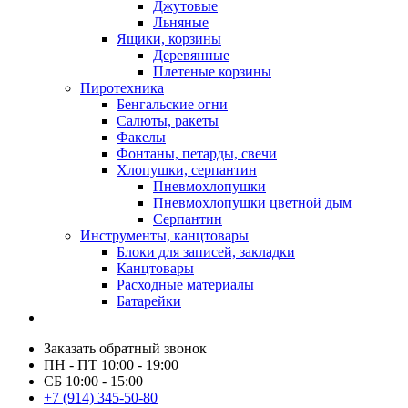
Джутовые
Льняные
Ящики, корзины
Деревянные
Плетеные корзины
Пиротехника
Бенгальские огни
Салюты, ракеты
Факелы
Фонтаны, петарды, свечи
Хлопушки, серпантин
Пневмохлопушки
Пневмохлопушки цветной дым
Серпантин
Инструменты, канцтовары
Блоки для записей, закладки
Канцтовары
Расходные материалы
Батарейки
Заказать обратный звонок
ПН - ПТ 10:00 - 19:00
СБ 10:00 - 15:00
+7 (914) 345-50-80