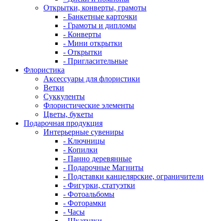
Открытки, конверты, грамоты
- Банкетные карточки
- Грамоты и дипломы
- Конверты
- Мини открытки
- Открытки
- Пригласительные
Флористика
Аксессуары для флористики
Ветки
Суккуленты
Флористические элементы
Цветы, букеты
Подарочная продукция
Интерьерные сувениры
- Ключницы
- Копилки
- Панно деревянные
- Подарочные Магниты
- Подставки канцелярские, ограничители
- Фигурки, статуэтки
- Фотоальбомы
- Фоторамки
- Часы
- Шкатулки