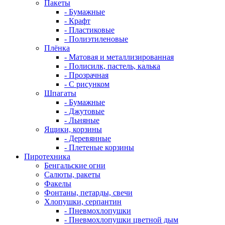
Пакеты
- Бумажные
- Крафт
- Пластиковые
- Полиэтиленовые
Плёнка
- Матовая и металлизированная
- Полисилк, пастель, калька
- Прозрачная
- С рисунком
Шпагаты
- Бумажные
- Джутовые
- Льняные
Ящики, корзины
- Деревянные
- Плетеные корзины
Пиротехника
Бенгальские огни
Салюты, ракеты
Факелы
Фонтаны, петарды, свечи
Хлопушки, серпантин
- Пневмохлопушки
- Пневмохлопушки цветной дым