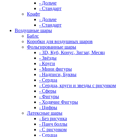
- Дольче
- Стандарт
Крафт
- Дольче
- Стандарт
Воздушные шары
Баблс
Коробки для воздушных шаров
Фольгированные шары
- 3D, Куб, Конус, Зигзаг, Месяц
- Звёзды
- Круги
- Мини фигуры
- Надписи, Буквы
- Сердца
- Сердца, круги и звезды с рисунком
- Сферы
- Фигуры
- Ходячие Фигуры
- Цифры
Латексные шары
- Без рисунка
- Панч боллы
- С рисунком
- Сердца