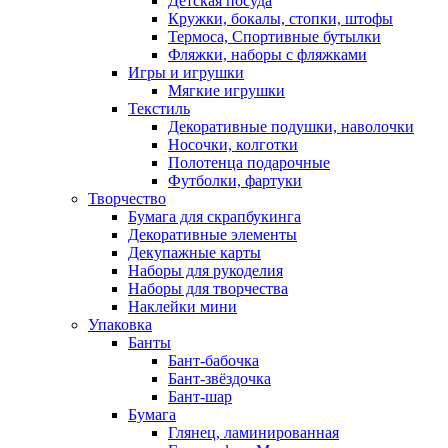
Детская посуда
Кружки, бокалы, стопки, штофы
Термоса, Спортивные бутылки
Фляжки, наборы с фляжками
Игры и игрушки
Мягкие игрушки
Текстиль
Декоративные подушки, наволочки
Носочки, колготки
Полотенца подарочные
Футболки, фартуки
Творчество
Бумага для скрапбукинга
Декоративные элементы
Декупажные карты
Наборы для рукоделия
Наборы для творчества
Наклейки мини
Упаковка
Банты
Бант-бабочка
Бант-звёздочка
Бант-шар
Бумага
Глянец, ламинированная