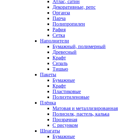
Атлас, сатин
Декоративные, репс
Органза
Парча
Полипропилен
Рафия
Сетка
Наполнители
Бумажный, полимерный
Древесный
Крафт
Сизаль
Тишью
Пакеты
Бумажные
Крафт
Пластиковые
Полиэтиленовые
Плёнка
Матовая и металлизированная
Полисилк, пастель, калька
Прозрачная
С рисунком
Шпагаты
Бумажные