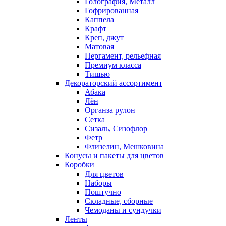
Голография, Металл
Гофрированная
Каппела
Крафт
Креп, джут
Матовая
Пергамент, рельефная
Премиум класса
Тишью
Декораторский ассортимент
Абака
Лён
Органза рулон
Сетка
Сизаль, Сизофлор
Фетр
Флизелин, Мешковина
Конусы и пакеты для цветов
Коробки
Для цветов
Наборы
Поштучно
Складные, сборные
Чемоданы и сундучки
Ленты