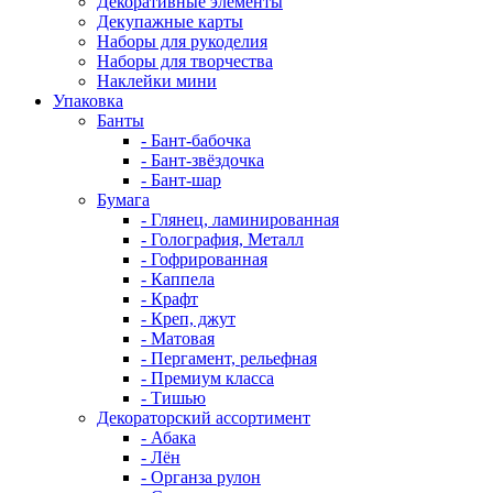
Декоративные элементы
Декупажные карты
Наборы для рукоделия
Наборы для творчества
Наклейки мини
Упаковка
Банты
- Бант-бабочка
- Бант-звёздочка
- Бант-шар
Бумага
- Глянец, ламинированная
- Голография, Металл
- Гофрированная
- Каппела
- Крафт
- Креп, джут
- Матовая
- Пергамент, рельефная
- Премиум класса
- Тишью
Декораторский ассортимент
- Абака
- Лён
- Органза рулон