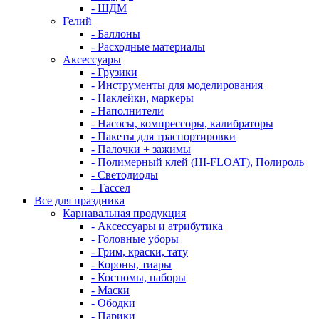
- ШДМ
Гелий
- Баллоны
- Расходные материалы
Аксессуары
- Грузики
- Инструменты для моделирования
- Наклейки, маркеры
- Наполнители
- Насосы, компрессоры, калибраторы
- Пакеты для траспортировки
- Палочки + зажимы
- Полимерный клей (HI-FLOAT), Полироль
- Светодиоды
- Тассел
Все для праздника
Карнавальная продукция
- Аксессуары и атрибутика
- Головные уборы
- Грим, краски, тату
- Короны, тиары
- Костюмы, наборы
- Маски
- Ободки
- Парики