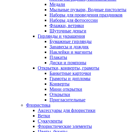
Медали
Мыльные пузыри, Водные пистолеты
Наборы для проведения праздников
Наборы для фотосессии
Флажки, ветряки
Шуточные деньги
Гирлянды и украшения
Бумажные гирлянды
Занавесы и дождик
Наклейки и магниты
Плакаты
Диски и помпоны
Открытки, конверты, грамоты
Банкетные карточки
Грамоты и дипломы
Конверты
Мини открытки
Открытки
Пригласительные
Флористика
Аксессуары для флористики
Ветки
Суккуленты
Флористические элементы
Цветы, букеты