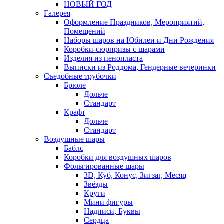
НОВЫЙ ГОД
Галерея
Оформление Праздников, Мероприятий,
Помещений
Наборы шаров на Юбилеи и Дни Рождения
Коробки-сюрпризы с шарами
Изделия из пенопласта
Выписки из Роддома, Гендерные вечеринки
Съедобные трубочки
Брюле
Дольче
Стандарт
Крафт
Дольче
Стандарт
Воздушные шары
Баблс
Коробки для воздушных шаров
Фольгированные шары
3D, Куб, Конус, Зигзаг, Месяц
Звёзды
Круги
Мини фигуры
Надписи, Буквы
Сердца