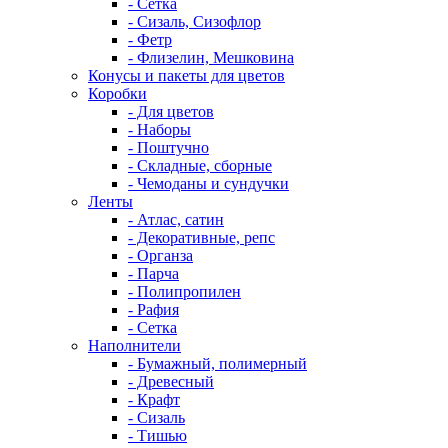
- Сетка
- Сизаль, Сизофлор
- Фетр
- Флизелин, Мешковина
Конусы и пакеты для цветов
Коробки
- Для цветов
- Наборы
- Поштучно
- Складные, сборные
- Чемоданы и сундучки
Ленты
- Атлас, сатин
- Декоративные, репс
- Органза
- Парча
- Полипропилен
- Рафия
- Сетка
Наполнители
- Бумажный, полимерный
- Древесный
- Крафт
- Сизаль
- Тишью