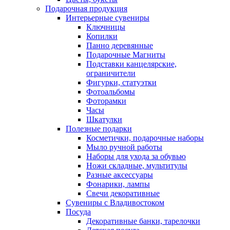
Подарочная продукция
Интерьерные сувениры
Ключницы
Копилки
Панно деревянные
Подарочные Магниты
Подставки канцелярские,
ограничители
Фигурки, статуэтки
Фотоальбомы
Фоторамки
Часы
Шкатулки
Полезные подарки
Косметички, подарочные наборы
Мыло ручной работы
Наборы для ухода за обувью
Ножи складные, мультитулы
Разные аксессуары
Фонарики, лампы
Свечи декоративные
Сувениры с Владивостоком
Посуда
Декоративные банки, тарелочки