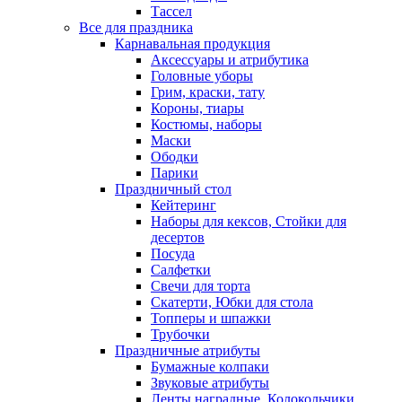
Тассел
Все для праздника
Карнавальная продукция
Аксессуары и атрибутика
Головные уборы
Грим, краски, тату
Короны, тиары
Костюмы, наборы
Маски
Ободки
Парики
Праздничный стол
Кейтеринг
Наборы для кексов, Стойки для
десертов
Посуда
Салфетки
Свечи для торта
Скатерти, Юбки для стола
Топперы и шпажки
Трубочки
Праздничные атрибуты
Бумажные колпаки
Звуковые атрибуты
Ленты наградные, Колокольчики