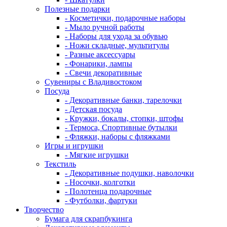
Полезные подарки
- Косметички, подарочные наборы
- Мыло ручной работы
- Наборы для ухода за обувью
- Ножи складные, мультитулы
- Разные аксессуары
- Фонарики, лампы
- Свечи декоративные
Сувениры с Владивостоком
Посуда
- Декоративные банки, тарелочки
- Детская посуда
- Кружки, бокалы, стопки, штофы
- Термоса, Спортивные бутылки
- Фляжки, наборы с фляжками
Игры и игрушки
- Мягкие игрушки
Текстиль
- Декоративные подушки, наволочки
- Носочки, колготки
- Полотенца подарочные
- Футболки, фартуки
Творчество
Бумага для скрапбукинга