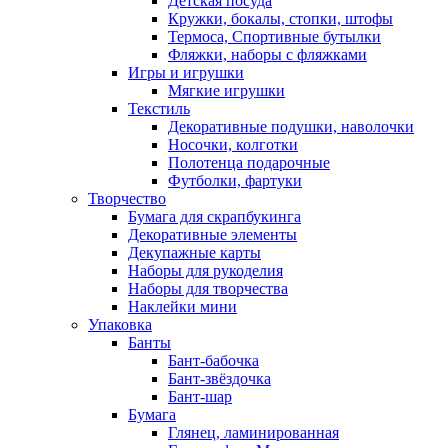
Детская посуда
Кружки, бокалы, стопки, штофы
Термоса, Спортивные бутылки
Фляжки, наборы с фляжками
Игры и игрушки
Мягкие игрушки
Текстиль
Декоративные подушки, наволочки
Носочки, колготки
Полотенца подарочные
Футболки, фартуки
Творчество
Бумага для скрапбукинга
Декоративные элементы
Декупажные карты
Наборы для рукоделия
Наборы для творчества
Наклейки мини
Упаковка
Банты
Бант-бабочка
Бант-звёздочка
Бант-шар
Бумага
Глянец, ламинированная