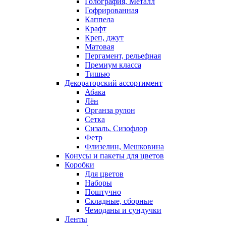
Голография, Металл
Гофрированная
Каппела
Крафт
Креп, джут
Матовая
Пергамент, рельефная
Премиум класса
Тишью
Декораторский ассортимент
Абака
Лён
Органза рулон
Сетка
Сизаль, Сизофлор
Фетр
Флизелин, Мешковина
Конусы и пакеты для цветов
Коробки
Для цветов
Наборы
Поштучно
Складные, сборные
Чемоданы и сундучки
Ленты