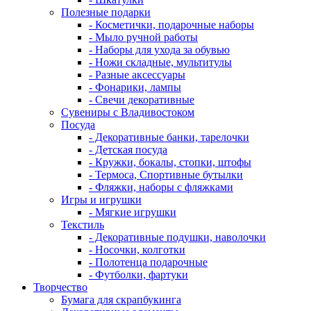
Полезные подарки
- Косметички, подарочные наборы
- Мыло ручной работы
- Наборы для ухода за обувью
- Ножи складные, мультитулы
- Разные аксессуары
- Фонарики, лампы
- Свечи декоративные
Сувениры с Владивостоком
Посуда
- Декоративные банки, тарелочки
- Детская посуда
- Кружки, бокалы, стопки, штофы
- Термоса, Спортивные бутылки
- Фляжки, наборы с фляжками
Игры и игрушки
- Мягкие игрушки
Текстиль
- Декоративные подушки, наволочки
- Носочки, колготки
- Полотенца подарочные
- Футболки, фартуки
Творчество
Бумага для скрапбукинга