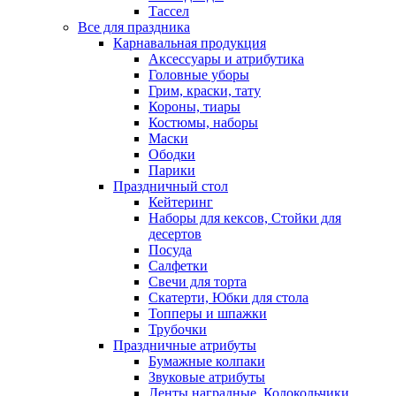
Тассел
Все для праздника
Карнавальная продукция
Аксессуары и атрибутика
Головные уборы
Грим, краски, тату
Короны, тиары
Костюмы, наборы
Маски
Ободки
Парики
Праздничный стол
Кейтеринг
Наборы для кексов, Стойки для
десертов
Посуда
Салфетки
Свечи для торта
Скатерти, Юбки для стола
Топперы и шпажки
Трубочки
Праздничные атрибуты
Бумажные колпаки
Звуковые атрибуты
Ленты наградные, Колокольчики