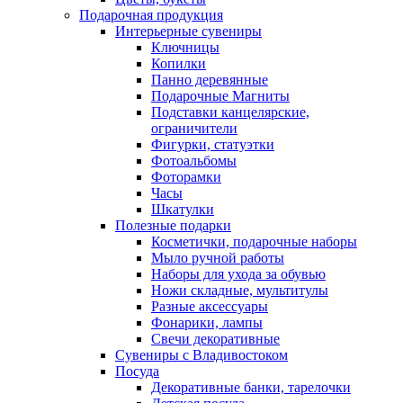
Подарочная продукция
Интерьерные сувениры
Ключницы
Копилки
Панно деревянные
Подарочные Магниты
Подставки канцелярские,
ограничители
Фигурки, статуэтки
Фотоальбомы
Фоторамки
Часы
Шкатулки
Полезные подарки
Косметички, подарочные наборы
Мыло ручной работы
Наборы для ухода за обувью
Ножи складные, мультитулы
Разные аксессуары
Фонарики, лампы
Свечи декоративные
Сувениры с Владивостоком
Посуда
Декоративные банки, тарелочки