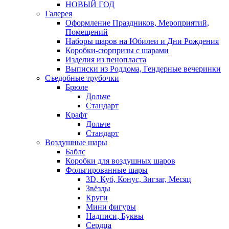
НОВЫЙ ГОД
Галерея
Оформление Праздников, Мероприятий,
Помещений
Наборы шаров на Юбилеи и Дни Рождения
Коробки-сюрпризы с шарами
Изделия из пенопласта
Выписки из Роддома, Гендерные вечеринки
Съедобные трубочки
Брюле
Дольче
Стандарт
Крафт
Дольче
Стандарт
Воздушные шары
Баблс
Коробки для воздушных шаров
Фольгированные шары
3D, Куб, Конус, Зигзаг, Месяц
Звёзды
Круги
Мини фигуры
Надписи, Буквы
Сердца