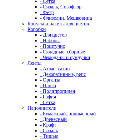
- Сетка
- Сизаль, Сизофлор
- Фетр
- Флизелин, Мешковина
Конусы и пакеты для цветов
Коробки
- Для цветов
- Наборы
- Поштучно
- Складные, сборные
- Чемоданы и сундучки
Ленты
- Атлас, сатин
- Декоративные, репс
- Органза
- Парча
- Полипропилен
- Рафия
- Сетка
Наполнители
- Бумажный, полимерный
- Древесный
- Крафт
- Сизаль
- Тишью