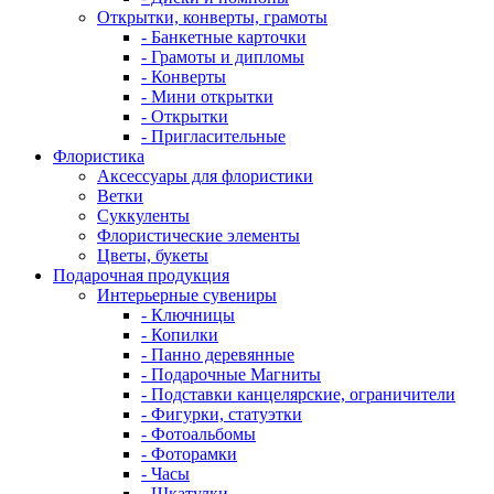
Открытки, конверты, грамоты
- Банкетные карточки
- Грамоты и дипломы
- Конверты
- Мини открытки
- Открытки
- Пригласительные
Флористика
Аксессуары для флористики
Ветки
Суккуленты
Флористические элементы
Цветы, букеты
Подарочная продукция
Интерьерные сувениры
- Ключницы
- Копилки
- Панно деревянные
- Подарочные Магниты
- Подставки канцелярские, ограничители
- Фигурки, статуэтки
- Фотоальбомы
- Фоторамки
- Часы
- Шкатулки