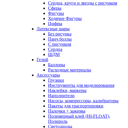
Сердца, круги и звезды с рисунком
Сферы
Фигуры
Ходячие Фигуры
Цифры
Латексные шары
Без рисунка
Панч боллы
С рисунком
Сердца
ШДМ
Гелий
Баллоны
Расходные материалы
Аксессуары
Грузики
Инструменты для моделирования
Наклейки, маркеры
Наполнители
Насосы, компрессоры, калибраторы
Пакеты для траспортировки
Палочки + зажимы
Полимерный клей (HI-FLOAT),
Полироль
Светодиоды