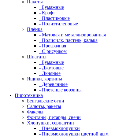
Пакеты
- Бумажные
- Крафт
- Пластиковые
- Полиэтиленовые
Плёнка
- Матовая и металлизированная
- Полисилк, пастель, калька
- Прозрачная
- С рисунком
Шпагаты
- Бумажные
- Джутовые
- Льняные
Ящики, корзины
- Деревянные
- Плетеные корзины
Пиротехника
Бенгальские огни
Салюты, ракеты
Факелы
Фонтаны, петарды, свечи
Хлопушки, серпантин
- Пневмохлопушки
- Пневмохлопушки цветной дым