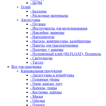
- ШДМ
Гелий
- Баллоны
- Расходные материалы
Аксессуары
- Грузики
- Инструменты для моделирования
- Наклейки, маркеры
- Наполнители
- Насосы, компрессоры, калибраторы
- Пакеты для траспортировки
- Палочки + зажимы
- Полимерный клей (HI-FLOAT), Полироль
- Светодиоды
- Тассел
Все для праздника
Карнавальная продукция
- Аксессуары и атрибутика
- Головные уборы
- Грим, краски, тату
- Короны, тиары
- Костюмы, наборы
- Маски
- Ободки
- Парики