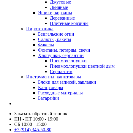
Джутовые
Льняные
Ящики, корзины
Деревянные
Плетеные корзины
Пиротехника
Бенгальские огни
Салюты, ракеты
Факелы
Фонтаны, петарды, свечи
Хлопушки, серпантин
Пневмохлопушки
Пневмохлопушки цветной дым
Серпантин
Инструменты, канцтовары
Блоки для записей, закладки
Канцтовары
Расходные материалы
Батарейки
Заказать обратный звонок
ПН - ПТ 10:00 - 19:00
СБ 10:00 - 15:00
+7 (914) 345-50-80