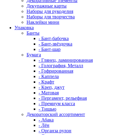
Декоративные элементы
Декупажные карты
Наборы для рукоделия
Наборы для творчества
Наклейки мини
Упаковка
Банты
- Бант-бабочка
- Бант-звёздочка
- Бант-шар
Бумага
- Глянец, ламинированная
- Голография, Металл
- Гофрированная
- Каппела
- Крафт
- Креп, джут
- Матовая
- Пергамент, рельефная
- Премиум класса
- Тишью
Декораторский ассортимент
- Абака
- Лён
- Органза рулон