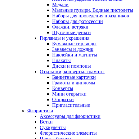
Медали
Мыльные пузыри, Водные пистолеты
Наборы для проведения праздников
Наборы для фотосессии
Флажки, ветряки
Шуточные деньги
Гирлянды и украшения
Бумажные гирлянды
Занавесы и дождик
Наклейки и магниты
Плакаты
Диски и помпоны
Открытки, конверты, грамоты
Банкетные карточки
Грамоты и дипломы
Конверты
Мини открытки
Открытки
Пригласительные
Флористика
Аксессуары для флористики
Ветки
Суккуленты
Флористические элементы
Цветы, букеты