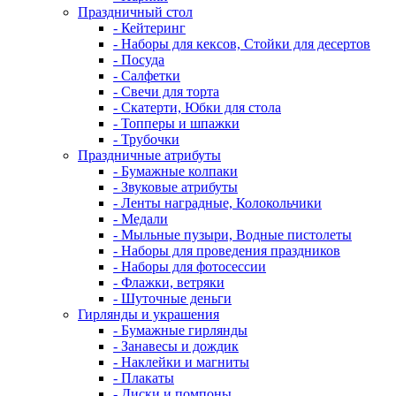
Праздничный стол
- Кейтеринг
- Наборы для кексов, Стойки для десертов
- Посуда
- Салфетки
- Свечи для торта
- Скатерти, Юбки для стола
- Топперы и шпажки
- Трубочки
Праздничные атрибуты
- Бумажные колпаки
- Звуковые атрибуты
- Ленты наградные, Колокольчики
- Медали
- Мыльные пузыри, Водные пистолеты
- Наборы для проведения праздников
- Наборы для фотосессии
- Флажки, ветряки
- Шуточные деньги
Гирлянды и украшения
- Бумажные гирлянды
- Занавесы и дождик
- Наклейки и магниты
- Плакаты
- Диски и помпоны