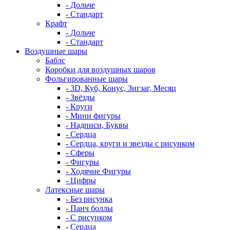
- Дольче
- Стандарт
Крафт
- Дольче
- Стандарт
Воздушные шары
Баблс
Коробки для воздушных шаров
Фольгированные шары
- 3D, Куб, Конус, Зигзаг, Месяц
- Звёзды
- Круги
- Мини фигуры
- Надписи, Буквы
- Сердца
- Сердца, круги и звезды с рисунком
- Сферы
- Фигуры
- Ходячие Фигуры
- Цифры
Латексные шары
- Без рисунка
- Панч боллы
- С рисунком
- Сердца