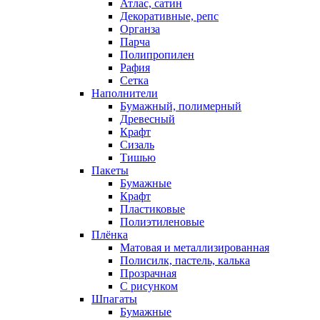
Атлас, сатин
Декоративные, репс
Органза
Парча
Полипропилен
Рафия
Сетка
Наполнители
Бумажный, полимерный
Древесный
Крафт
Сизаль
Тишью
Пакеты
Бумажные
Крафт
Пластиковые
Полиэтиленовые
Плёнка
Матовая и металлизированная
Полисилк, пастель, калька
Прозрачная
С рисунком
Шпагаты
Бумажные