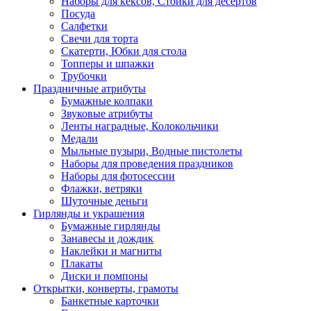
Наборы для кексов, Стойки для десертов
Посуда
Салфетки
Свечи для торта
Скатерти, Юбки для стола
Топперы и шпажки
Трубочки
Праздничные атрибуты
Бумажные колпаки
Звуковые атрибуты
Ленты наградные, Колокольчики
Медали
Мыльные пузыри, Водные пистолеты
Наборы для проведения праздников
Наборы для фотосессии
Флажки, ветряки
Шуточные деньги
Гирлянды и украшения
Бумажные гирлянды
Занавесы и дождик
Наклейки и магниты
Плакаты
Диски и помпоны
Открытки, конверты, грамоты
Банкетные карточки