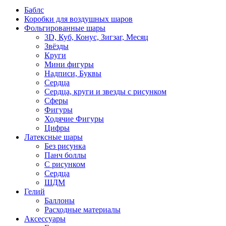
Баблс
Коробки для воздушных шаров
Фольгированные шары
3D, Куб, Конус, Зигзаг, Месяц
Звёзды
Круги
Мини фигуры
Надписи, Буквы
Сердца
Сердца, круги и звезды с рисунком
Сферы
Фигуры
Ходячие Фигуры
Цифры
Латексные шары
Без рисунка
Панч боллы
С рисунком
Сердца
ШДМ
Гелий
Баллоны
Расходные материалы
Аксессуары