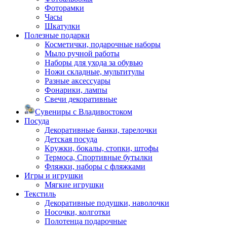
Фоторамки
Часы
Шкатулки
Полезные подарки
Косметички, подарочные наборы
Мыло ручной работы
Наборы для ухода за обувью
Ножи складные, мультитулы
Разные аксессуары
Фонарики, лампы
Свечи декоративные
Сувениры с Владивостоком
Посуда
Декоративные банки, тарелочки
Детская посуда
Кружки, бокалы, стопки, штофы
Термоса, Спортивные бутылки
Фляжки, наборы с фляжками
Игры и игрушки
Мягкие игрушки
Текстиль
Декоративные подушки, наволочки
Носочки, колготки
Полотенца подарочные