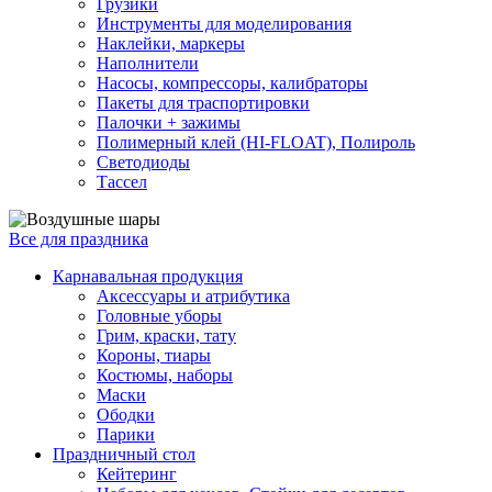
Грузики
Инструменты для моделирования
Наклейки, маркеры
Наполнители
Насосы, компрессоры, калибраторы
Пакеты для траспортировки
Палочки + зажимы
Полимерный клей (HI-FLOAT), Полироль
Светодиоды
Тассел
Все для праздника
Карнавальная продукция
Аксессуары и атрибутика
Головные уборы
Грим, краски, тату
Короны, тиары
Костюмы, наборы
Маски
Ободки
Парики
Праздничный стол
Кейтеринг