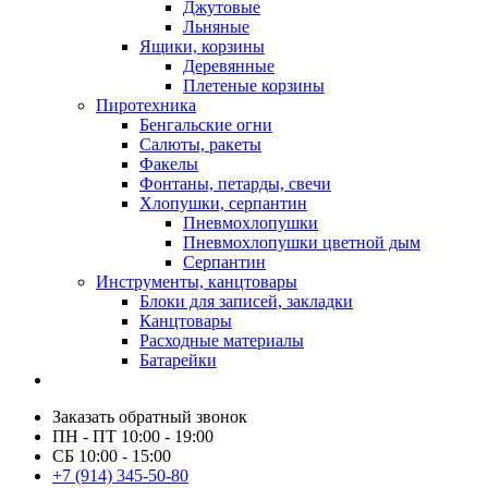
Джутовые
Льняные
Ящики, корзины
Деревянные
Плетеные корзины
Пиротехника
Бенгальские огни
Салюты, ракеты
Факелы
Фонтаны, петарды, свечи
Хлопушки, серпантин
Пневмохлопушки
Пневмохлопушки цветной дым
Серпантин
Инструменты, канцтовары
Блоки для записей, закладки
Канцтовары
Расходные материалы
Батарейки
Заказать обратный звонок
ПН - ПТ 10:00 - 19:00
СБ 10:00 - 15:00
+7 (914) 345-50-80