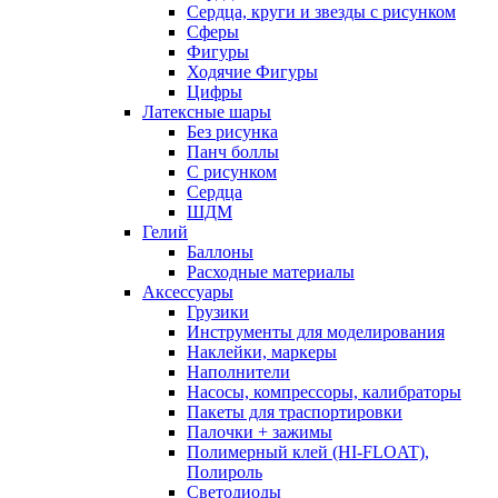
Сердца, круги и звезды с рисунком
Сферы
Фигуры
Ходячие Фигуры
Цифры
Латексные шары
Без рисунка
Панч боллы
С рисунком
Сердца
ШДМ
Гелий
Баллоны
Расходные материалы
Аксессуары
Грузики
Инструменты для моделирования
Наклейки, маркеры
Наполнители
Насосы, компрессоры, калибраторы
Пакеты для траспортировки
Палочки + зажимы
Полимерный клей (HI-FLOAT),
Полироль
Светодиоды