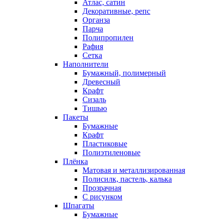
Атлас, сатин
Декоративные, репс
Органза
Парча
Полипропилен
Рафия
Сетка
Наполнители
Бумажный, полимерный
Древесный
Крафт
Сизаль
Тишью
Пакеты
Бумажные
Крафт
Пластиковые
Полиэтиленовые
Плёнка
Матовая и металлизированная
Полисилк, пастель, калька
Прозрачная
С рисунком
Шпагаты
Бумажные