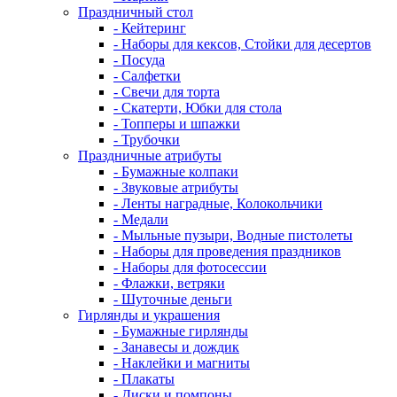
Праздничный стол
- Кейтеринг
- Наборы для кексов, Стойки для десертов
- Посуда
- Салфетки
- Свечи для торта
- Скатерти, Юбки для стола
- Топперы и шпажки
- Трубочки
Праздничные атрибуты
- Бумажные колпаки
- Звуковые атрибуты
- Ленты наградные, Колокольчики
- Медали
- Мыльные пузыри, Водные пистолеты
- Наборы для проведения праздников
- Наборы для фотосессии
- Флажки, ветряки
- Шуточные деньги
Гирлянды и украшения
- Бумажные гирлянды
- Занавесы и дождик
- Наклейки и магниты
- Плакаты
- Диски и помпоны