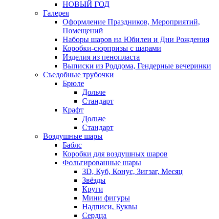
НОВЫЙ ГОД
Галерея
Оформление Праздников, Мероприятий,
Помещений
Наборы шаров на Юбилеи и Дни Рождения
Коробки-сюрпризы с шарами
Изделия из пенопласта
Выписки из Роддома, Гендерные вечеринки
Съедобные трубочки
Брюле
Дольче
Стандарт
Крафт
Дольче
Стандарт
Воздушные шары
Баблс
Коробки для воздушных шаров
Фольгированные шары
3D, Куб, Конус, Зигзаг, Месяц
Звёзды
Круги
Мини фигуры
Надписи, Буквы
Сердца