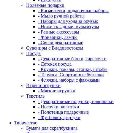
Полезные подарки
- Косметички, подарочные наборы
- Мыло ручной работы
- Наборы для ухода за обувью
- Ножи складные, мультитулы
- Разные аксессуары
- Фонарики, лампы
- Свечи декоративные
Сувениры с Владивостоком
Посуда
- Декоративные банки, тарелочки
- Детская посуда
- Кружки, бокалы, стопки, штофы
- Термоса, Спортивные бутылки
- Фляжки, наборы с фляжками
Игры и игрушки
- Мягкие игрушки
Текстиль
- Декоративные подушки, наволочки
- Носочки, колготки
- Полотенца подарочные
- Футболки, фартуки
Творчество
Бумага для скрапбукинга