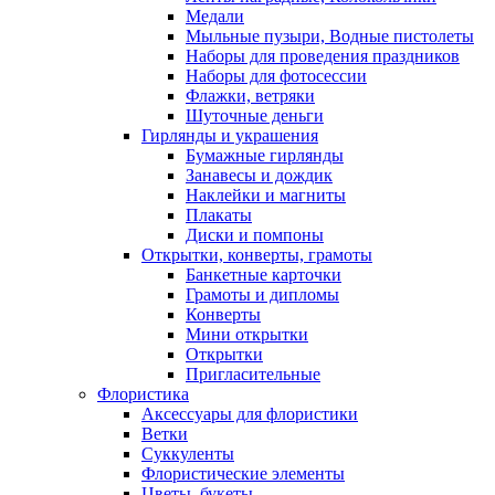
Медали
Мыльные пузыри, Водные пистолеты
Наборы для проведения праздников
Наборы для фотосессии
Флажки, ветряки
Шуточные деньги
Гирлянды и украшения
Бумажные гирлянды
Занавесы и дождик
Наклейки и магниты
Плакаты
Диски и помпоны
Открытки, конверты, грамоты
Банкетные карточки
Грамоты и дипломы
Конверты
Мини открытки
Открытки
Пригласительные
Флористика
Аксессуары для флористики
Ветки
Суккуленты
Флористические элементы
Цветы, букеты