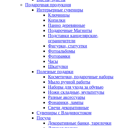
Подарочная продукция
Интерьерные сувениры
Ключницы
Копилки
Панно деревянные
Подарочные Магниты
Подставки канцелярские,
ограничители
Фигурки, статуэтки
Фотоальбомы
Фоторамки
Часы
Шкатулки
Полезные подарки
Косметички, подарочные наборы
Мыло ручной работы
Наборы для ухода за обувью
Ножи складные, мультитулы
Разные аксессуары
Фонарики, лампы
Свечи декоративные
Сувениры с Владивостоком
Посуда
Декоративные банки, тарелочки