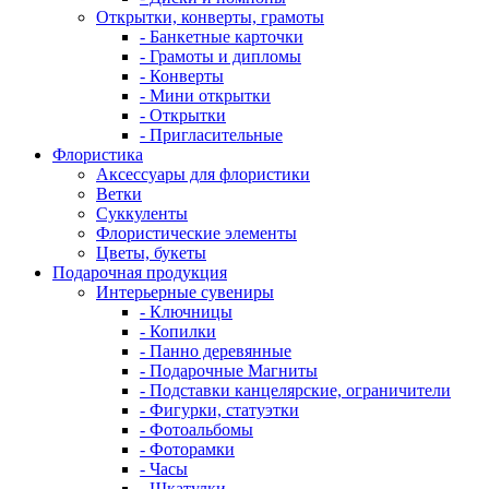
Открытки, конверты, грамоты
- Банкетные карточки
- Грамоты и дипломы
- Конверты
- Мини открытки
- Открытки
- Пригласительные
Флористика
Аксессуары для флористики
Ветки
Суккуленты
Флористические элементы
Цветы, букеты
Подарочная продукция
Интерьерные сувениры
- Ключницы
- Копилки
- Панно деревянные
- Подарочные Магниты
- Подставки канцелярские, ограничители
- Фигурки, статуэтки
- Фотоальбомы
- Фоторамки
- Часы
- Шкатулки