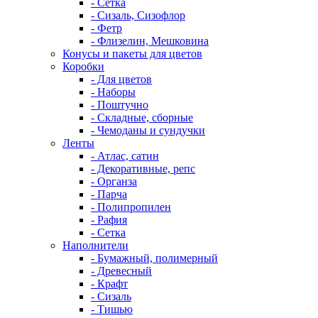
- Сетка
- Сизаль, Сизофлор
- Фетр
- Флизелин, Мешковина
Конусы и пакеты для цветов
Коробки
- Для цветов
- Наборы
- Поштучно
- Складные, сборные
- Чемоданы и сундучки
Ленты
- Атлас, сатин
- Декоративные, репс
- Органза
- Парча
- Полипропилен
- Рафия
- Сетка
Наполнители
- Бумажный, полимерный
- Древесный
- Крафт
- Сизаль
- Тишью