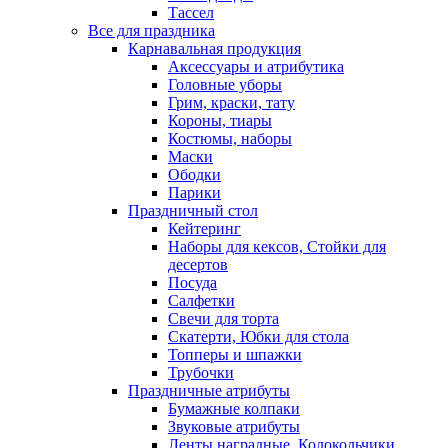
Тассел
Все для праздника
Карнавальная продукция
Аксессуары и атрибутика
Головные уборы
Грим, краски, тату
Короны, тиары
Костюмы, наборы
Маски
Ободки
Парики
Праздничный стол
Кейтеринг
Наборы для кексов, Стойки для
десертов
Посуда
Салфетки
Свечи для торта
Скатерти, Юбки для стола
Топперы и шпажки
Трубочки
Праздничные атрибуты
Бумажные колпаки
Звуковые атрибуты
Ленты наградные, Колокольчики