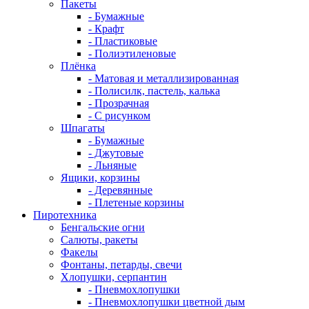
Пакеты
- Бумажные
- Крафт
- Пластиковые
- Полиэтиленовые
Плёнка
- Матовая и металлизированная
- Полисилк, пастель, калька
- Прозрачная
- С рисунком
Шпагаты
- Бумажные
- Джутовые
- Льняные
Ящики, корзины
- Деревянные
- Плетеные корзины
Пиротехника
Бенгальские огни
Салюты, ракеты
Факелы
Фонтаны, петарды, свечи
Хлопушки, серпантин
- Пневмохлопушки
- Пневмохлопушки цветной дым