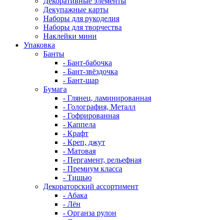
Декоративные элементы
Декупажные карты
Наборы для рукоделия
Наборы для творчества
Наклейки мини
Упаковка
Банты
- Бант-бабочка
- Бант-звёздочка
- Бант-шар
Бумага
- Глянец, ламинированная
- Голография, Металл
- Гофрированная
- Каппела
- Крафт
- Креп, джут
- Матовая
- Пергамент, рельефная
- Премиум класса
- Тишью
Декораторский ассортимент
- Абака
- Лён
- Органза рулон