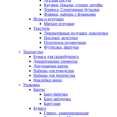
Детская посуда
Кружки, бокалы, стопки, штофы
Термоса, Спортивные бутылки
Фляжки, наборы с фляжками
Игры и игрушки
Мягкие игрушки
Текстиль
Декоративные подушки, наволочки
Носочки, колготки
Полотенца подарочные
Футболки, фартуки
Творчество
Бумага для скрапбукинга
Декоративные элементы
Декупажные карты
Наборы для рукоделия
Наборы для творчества
Наклейки мини
Упаковка
Банты
Бант-бабочка
Бант-звёздочка
Бант-шар
Бумага
Глянец, ламинированная