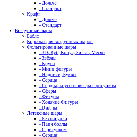
- Дольче
- Стандарт
Крафт
- Дольче
- Стандарт
Воздушные шары
Баблс
Коробки для воздушных шаров
Фольгированные шары
- 3D, Куб, Конус, Зигзаг, Месяц
- Звёзды
- Круги
- Мини фигуры
- Надписи, Буквы
- Сердца
- Сердца, круги и звезды с рисунком
- Сферы
- Фигуры
- Ходячие Фигуры
- Цифры
Латексные шары
- Без рисунка
- Панч боллы
- С рисунком
- Сердца