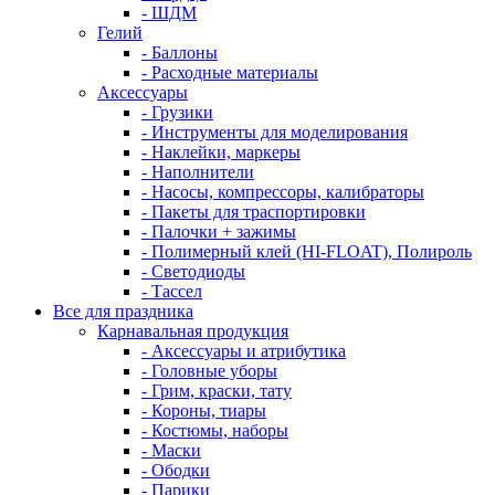
- ШДМ
Гелий
- Баллоны
- Расходные материалы
Аксессуары
- Грузики
- Инструменты для моделирования
- Наклейки, маркеры
- Наполнители
- Насосы, компрессоры, калибраторы
- Пакеты для траспортировки
- Палочки + зажимы
- Полимерный клей (HI-FLOAT), Полироль
- Светодиоды
- Тассел
Все для праздника
Карнавальная продукция
- Аксессуары и атрибутика
- Головные уборы
- Грим, краски, тату
- Короны, тиары
- Костюмы, наборы
- Маски
- Ободки
- Парики