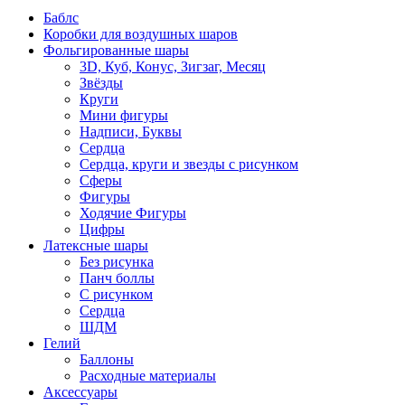
Баблс
Коробки для воздушных шаров
Фольгированные шары
3D, Куб, Конус, Зигзаг, Месяц
Звёзды
Круги
Мини фигуры
Надписи, Буквы
Сердца
Сердца, круги и звезды с рисунком
Сферы
Фигуры
Ходячие Фигуры
Цифры
Латексные шары
Без рисунка
Панч боллы
С рисунком
Сердца
ШДМ
Гелий
Баллоны
Расходные материалы
Аксессуары