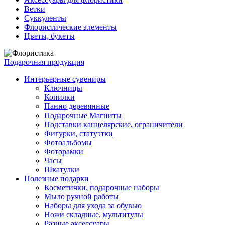
Ветки
Суккуленты
Флористические элементы
Цветы, букеты
Подарочная продукция
Интерьерные сувениры
Ключницы
Копилки
Панно деревянные
Подарочные Магниты
Подставки канцелярские, ограничители
Фигурки, статуэтки
Фотоальбомы
Фоторамки
Часы
Шкатулки
Полезные подарки
Косметички, подарочные наборы
Мыло ручной работы
Наборы для ухода за обувью
Ножи складные, мультитулы
Разные аксессуары