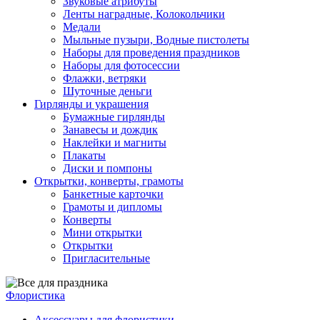
Звуковые атрибуты
Ленты наградные, Колокольчики
Медали
Мыльные пузыри, Водные пистолеты
Наборы для проведения праздников
Наборы для фотосессии
Флажки, ветряки
Шуточные деньги
Гирлянды и украшения
Бумажные гирлянды
Занавесы и дождик
Наклейки и магниты
Плакаты
Диски и помпоны
Открытки, конверты, грамоты
Банкетные карточки
Грамоты и дипломы
Конверты
Мини открытки
Открытки
Пригласительные
Флористика
Аксессуары для флористики