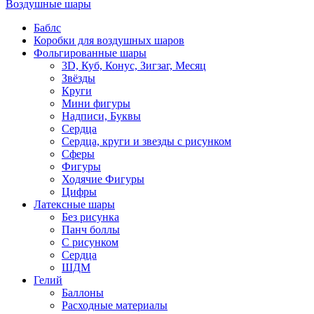
Воздушные шары
Баблс
Коробки для воздушных шаров
Фольгированные шары
3D, Куб, Конус, Зигзаг, Месяц
Звёзды
Круги
Мини фигуры
Надписи, Буквы
Сердца
Сердца, круги и звезды с рисунком
Сферы
Фигуры
Ходячие Фигуры
Цифры
Латексные шары
Без рисунка
Панч боллы
С рисунком
Сердца
ШДМ
Гелий
Баллоны
Расходные материалы