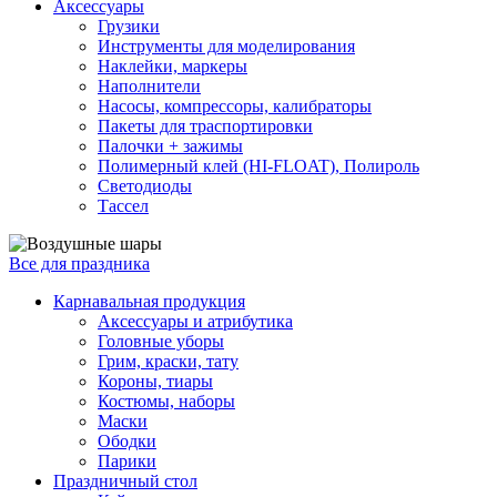
Аксессуары
Грузики
Инструменты для моделирования
Наклейки, маркеры
Наполнители
Насосы, компрессоры, калибраторы
Пакеты для траспортировки
Палочки + зажимы
Полимерный клей (HI-FLOAT), Полироль
Светодиоды
Тассел
Все для праздника
Карнавальная продукция
Аксессуары и атрибутика
Головные уборы
Грим, краски, тату
Короны, тиары
Костюмы, наборы
Маски
Ободки
Парики
Праздничный стол