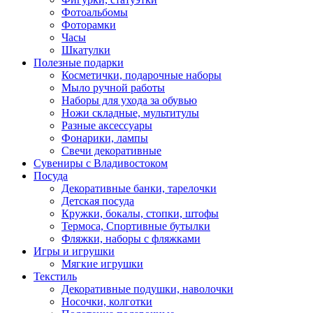
Фотоальбомы
Фоторамки
Часы
Шкатулки
Полезные подарки
Косметички, подарочные наборы
Мыло ручной работы
Наборы для ухода за обувью
Ножи складные, мультитулы
Разные аксессуары
Фонарики, лампы
Свечи декоративные
Сувениры с Владивостоком
Посуда
Декоративные банки, тарелочки
Детская посуда
Кружки, бокалы, стопки, штофы
Термоса, Спортивные бутылки
Фляжки, наборы с фляжками
Игры и игрушки
Мягкие игрушки
Текстиль
Декоративные подушки, наволочки
Носочки, колготки