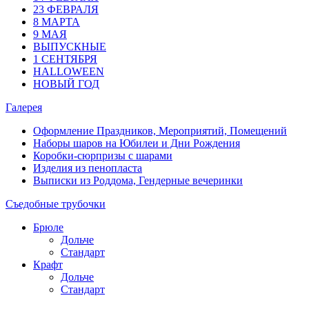
23 ФЕВРАЛЯ
8 МАРТА
9 МАЯ
ВЫПУСКНЫЕ
1 СЕНТЯБРЯ
HALLOWEEN
НОВЫЙ ГОД
Галерея
Оформление Праздников, Мероприятий, Помещений
Наборы шаров на Юбилеи и Дни Рождения
Коробки-сюрпризы с шарами
Изделия из пенопласта
Выписки из Роддома, Гендерные вечеринки
Съедобные трубочки
Брюле
Дольче
Стандарт
Крафт
Дольче
Стандарт