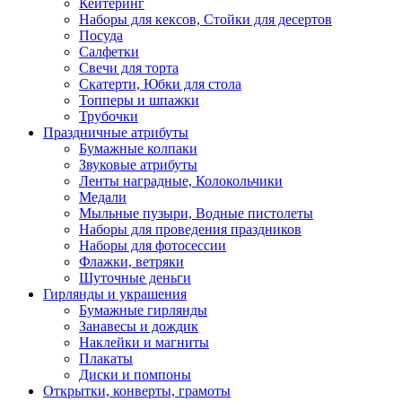
Кейтеринг
Наборы для кексов, Стойки для десертов
Посуда
Салфетки
Свечи для торта
Скатерти, Юбки для стола
Топперы и шпажки
Трубочки
Праздничные атрибуты
Бумажные колпаки
Звуковые атрибуты
Ленты наградные, Колокольчики
Медали
Мыльные пузыри, Водные пистолеты
Наборы для проведения праздников
Наборы для фотосессии
Флажки, ветряки
Шуточные деньги
Гирлянды и украшения
Бумажные гирлянды
Занавесы и дождик
Наклейки и магниты
Плакаты
Диски и помпоны
Открытки, конверты, грамоты