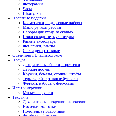
Фоторамки
Часы
Шкатулки
Полезные подарки
Косметички, подарочные наборы
Мыло ручной работы
Наборы для ухода за обувью
Ножи складные, мультитулы
Разные аксессуары
Фонарики, лампы
Свечи декоративные
Сувениры с Владивостоком
Посуда
Декоративные банки, тарелочки
Детская посуда
Кружки, бокалы, стопки, штофы
Термоса, Спортивные бутылки
Фляжки, наборы с фляжками
Игры и игрушки
Мягкие игрушки
Текстиль
Декоративные подушки, наволочки
Носочки, колготки
Полотенца подарочные
Футболки, фартуки