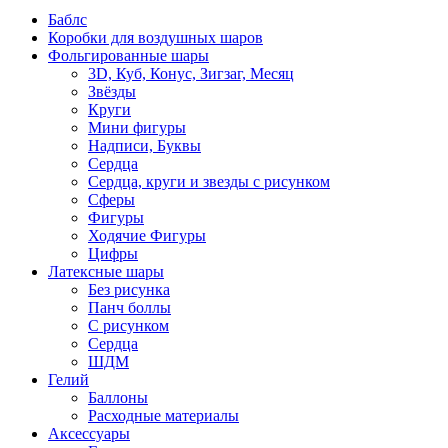
Баблс
Коробки для воздушных шаров
Фольгированные шары
3D, Куб, Конус, Зигзаг, Месяц
Звёзды
Круги
Мини фигуры
Надписи, Буквы
Сердца
Сердца, круги и звезды с рисунком
Сферы
Фигуры
Ходячие Фигуры
Цифры
Латексные шары
Без рисунка
Панч боллы
С рисунком
Сердца
ШДМ
Гелий
Баллоны
Расходные материалы
Аксессуары