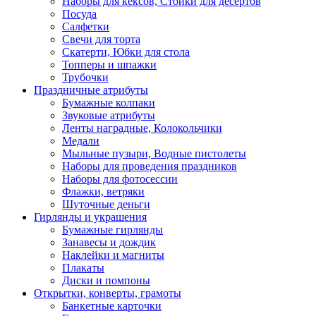
Наборы для кексов, Стойки для десертов
Посуда
Салфетки
Свечи для торта
Скатерти, Юбки для стола
Топперы и шпажки
Трубочки
Праздничные атрибуты
Бумажные колпаки
Звуковые атрибуты
Ленты наградные, Колокольчики
Медали
Мыльные пузыри, Водные пистолеты
Наборы для проведения праздников
Наборы для фотосессии
Флажки, ветряки
Шуточные деньги
Гирлянды и украшения
Бумажные гирлянды
Занавесы и дождик
Наклейки и магниты
Плакаты
Диски и помпоны
Открытки, конверты, грамоты
Банкетные карточки