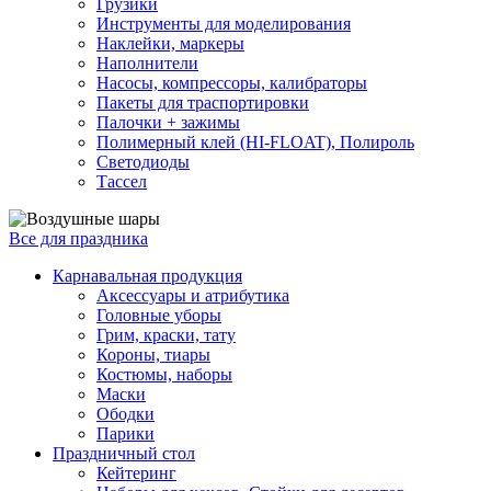
Грузики
Инструменты для моделирования
Наклейки, маркеры
Наполнители
Насосы, компрессоры, калибраторы
Пакеты для траспортировки
Палочки + зажимы
Полимерный клей (HI-FLOAT), Полироль
Светодиоды
Тассел
Все для праздника
Карнавальная продукция
Аксессуары и атрибутика
Головные уборы
Грим, краски, тату
Короны, тиары
Костюмы, наборы
Маски
Ободки
Парики
Праздничный стол
Кейтеринг