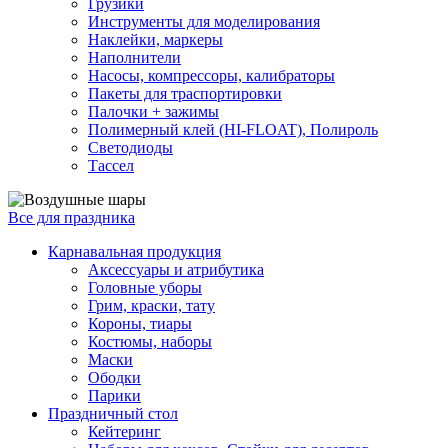
Грузики
Инструменты для моделирования
Наклейки, маркеры
Наполнители
Насосы, компрессоры, калибраторы
Пакеты для траспортировки
Палочки + зажимы
Полимерный клей (HI-FLOAT), Полироль
Светодиоды
Тассел
Все для праздника
Карнавальная продукция
Аксессуары и атрибутика
Головные уборы
Грим, краски, тату
Короны, тиары
Костюмы, наборы
Маски
Ободки
Парики
Праздничный стол
Кейтеринг