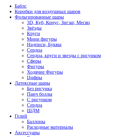
Баблс
Коробки для воздушных шаров
Фольгированные шары
3D, Куб, Конус, Зигзаг, Месяц
Звёзды
Круги
Мини фигуры
Надписи, Буквы
Сердца
Сердца, круги и звезды с рисунком
Сферы
Фигуры
Ходячие Фигуры
Цифры
Латексные шары
Без рисунка
Панч боллы
С рисунком
Сердца
ШДМ
Гелий
Баллоны
Расходные материалы
Аксессуары