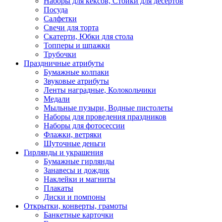
Наборы для кексов, Стойки для десертов
Посуда
Салфетки
Свечи для торта
Скатерти, Юбки для стола
Топперы и шпажки
Трубочки
Праздничные атрибуты
Бумажные колпаки
Звуковые атрибуты
Ленты наградные, Колокольчики
Медали
Мыльные пузыри, Водные пистолеты
Наборы для проведения праздников
Наборы для фотосессии
Флажки, ветряки
Шуточные деньги
Гирлянды и украшения
Бумажные гирлянды
Занавесы и дождик
Наклейки и магниты
Плакаты
Диски и помпоны
Открытки, конверты, грамоты
Банкетные карточки