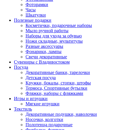
Фоторамки
Часы
Шкатулки
Полезные подарки
Косметички, подарочные наборы
Мыло ручной работы
Наборы для ухода за обувью
Ножи складные, мультитулы
Разные аксессуары
Фонарики, лампы
Свечи декоративные
Сувениры с Владивостоком
Посуда
Декоративные банки, тарелочки
Детская посуда
Кружки, бокалы, стопки, штофы
Термоса, Спортивные бутылки
Фляжки, наборы с фляжками
Игры и игрушки
Мягкие игрушки
Текстиль
Декоративные подушки, наволочки
Носочки, колготки
Полотенца подарочные
Футболки, фартуки