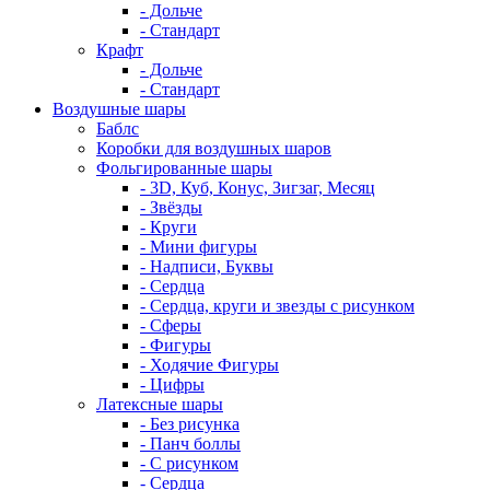
- Дольче
- Стандарт
Крафт
- Дольче
- Стандарт
Воздушные шары
Баблс
Коробки для воздушных шаров
Фольгированные шары
- 3D, Куб, Конус, Зигзаг, Месяц
- Звёзды
- Круги
- Мини фигуры
- Надписи, Буквы
- Сердца
- Сердца, круги и звезды с рисунком
- Сферы
- Фигуры
- Ходячие Фигуры
- Цифры
Латексные шары
- Без рисунка
- Панч боллы
- С рисунком
- Сердца