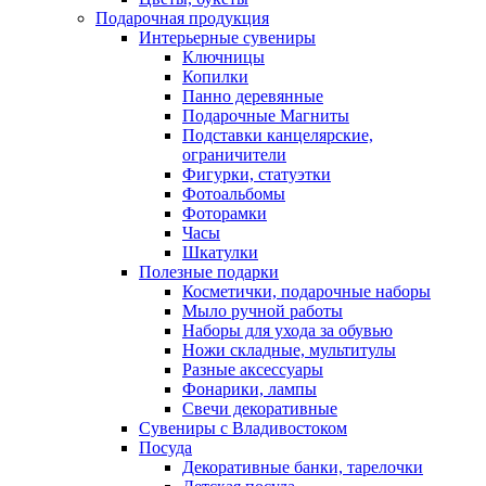
Подарочная продукция
Интерьерные сувениры
Ключницы
Копилки
Панно деревянные
Подарочные Магниты
Подставки канцелярские,
ограничители
Фигурки, статуэтки
Фотоальбомы
Фоторамки
Часы
Шкатулки
Полезные подарки
Косметички, подарочные наборы
Мыло ручной работы
Наборы для ухода за обувью
Ножи складные, мультитулы
Разные аксессуары
Фонарики, лампы
Свечи декоративные
Сувениры с Владивостоком
Посуда
Декоративные банки, тарелочки