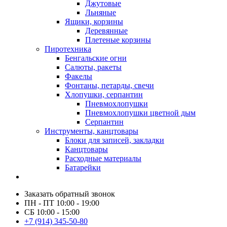
Джутовые
Льняные
Ящики, корзины
Деревянные
Плетеные корзины
Пиротехника
Бенгальские огни
Салюты, ракеты
Факелы
Фонтаны, петарды, свечи
Хлопушки, серпантин
Пневмохлопушки
Пневмохлопушки цветной дым
Серпантин
Инструменты, канцтовары
Блоки для записей, закладки
Канцтовары
Расходные материалы
Батарейки
Заказать обратный звонок
ПН - ПТ 10:00 - 19:00
СБ 10:00 - 15:00
+7 (914) 345-50-80