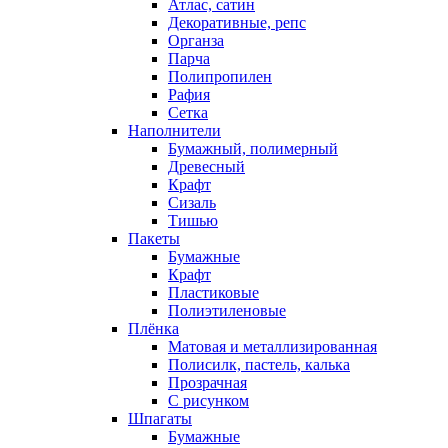
Атлас, сатин
Декоративные, репс
Органза
Парча
Полипропилен
Рафия
Сетка
Наполнители
Бумажный, полимерный
Древесный
Крафт
Сизаль
Тишью
Пакеты
Бумажные
Крафт
Пластиковые
Полиэтиленовые
Плёнка
Матовая и металлизированная
Полисилк, пастель, калька
Прозрачная
С рисунком
Шпагаты
Бумажные