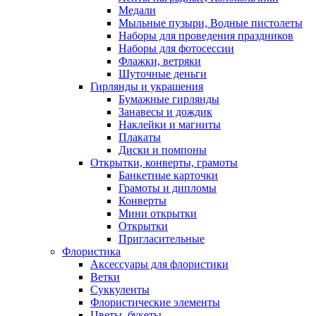
Медали
Мыльные пузыри, Водные пистолеты
Наборы для проведения праздников
Наборы для фотосессии
Флажки, ветряки
Шуточные деньги
Гирлянды и украшения
Бумажные гирлянды
Занавесы и дождик
Наклейки и магниты
Плакаты
Диски и помпоны
Открытки, конверты, грамоты
Банкетные карточки
Грамоты и дипломы
Конверты
Мини открытки
Открытки
Пригласительные
Флористика
Аксессуары для флористики
Ветки
Суккуленты
Флористические элементы
Цветы, букеты