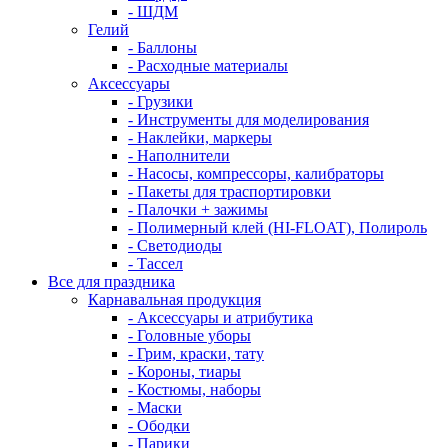
- ШДМ
Гелий
- Баллоны
- Расходные материалы
Аксессуары
- Грузики
- Инструменты для моделирования
- Наклейки, маркеры
- Наполнители
- Насосы, компрессоры, калибраторы
- Пакеты для траспортировки
- Палочки + зажимы
- Полимерный клей (HI-FLOAT), Полироль
- Светодиоды
- Тассел
Все для праздника
Карнавальная продукция
- Аксессуары и атрибутика
- Головные уборы
- Грим, краски, тату
- Короны, тиары
- Костюмы, наборы
- Маски
- Ободки
- Парики