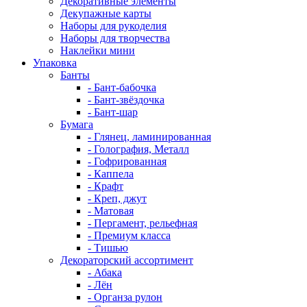
Декоративные элементы
Декупажные карты
Наборы для рукоделия
Наборы для творчества
Наклейки мини
Упаковка
Банты
- Бант-бабочка
- Бант-звёздочка
- Бант-шар
Бумага
- Глянец, ламинированная
- Голография, Металл
- Гофрированная
- Каппела
- Крафт
- Креп, джут
- Матовая
- Пергамент, рельефная
- Премиум класса
- Тишью
Декораторский ассортимент
- Абака
- Лён
- Органза рулон