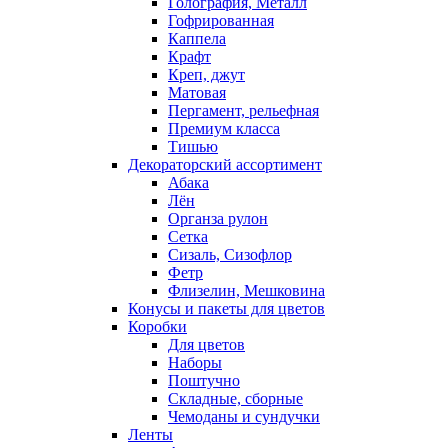
Голография, Металл
Гофрированная
Каппела
Крафт
Креп, джут
Матовая
Пергамент, рельефная
Премиум класса
Тишью
Декораторский ассортимент
Абака
Лён
Органза рулон
Сетка
Сизаль, Сизофлор
Фетр
Флизелин, Мешковина
Конусы и пакеты для цветов
Коробки
Для цветов
Наборы
Поштучно
Складные, сборные
Чемоданы и сундучки
Ленты