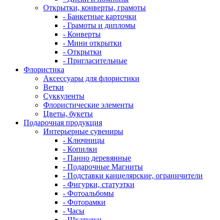
Открытки, конверты, грамоты
- Банкетные карточки
- Грамоты и дипломы
- Конверты
- Мини открытки
- Открытки
- Пригласительные
Флористика
Аксессуары для флористики
Ветки
Суккуленты
Флористические элементы
Цветы, букеты
Подарочная продукция
Интерьерные сувениры
- Ключницы
- Копилки
- Панно деревянные
- Подарочные Магниты
- Подставки канцелярские, ограничители
- Фигурки, статуэтки
- Фотоальбомы
- Фоторамки
- Часы
- Шкатулки