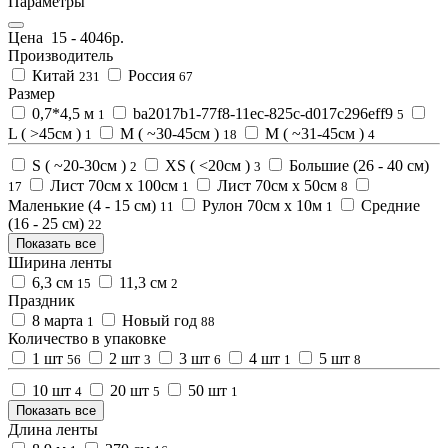
Параметры
Цена
15
-
4046
р.
Производитель
Китай
Россия
231
67
Размер
0,7*4,5 м
ba2017b1-77f8-11ec-825c-d017c296eff9
1
5
L ( >45см )
M ( ~30-45см )
M ( ~31-45см )
1
18
4
S ( ~20-30см )
XS ( <20см )
Большие (26 - 40 см)
2
3
Лист 70см х 100см
Лист 70см х 50см
17
1
8
Маленькие (4 - 15 см)
Рулон 70см х 10м
Средние
11
1
(16 - 25 см)
22
Показать все
Ширина ленты
6,3 см
11,3 см
15
2
Праздник
8 марта
Новый год
1
88
Количество в упаковке
1 шт
2 шт
3 шт
4 шт
5 шт
56
3
6
1
8
10 шт
20 шт
50 шт
4
5
1
Показать все
Длина ленты