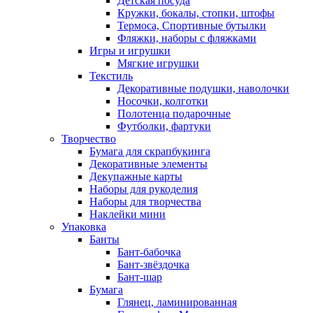
Детская посуда
Кружки, бокалы, стопки, штофы
Термоса, Спортивные бутылки
Фляжки, наборы с фляжками
Игры и игрушки
Мягкие игрушки
Текстиль
Декоративные подушки, наволочки
Носочки, колготки
Полотенца подарочные
Футболки, фартуки
Творчество
Бумага для скрапбукинга
Декоративные элементы
Декупажные карты
Наборы для рукоделия
Наборы для творчества
Наклейки мини
Упаковка
Банты
Бант-бабочка
Бант-звёздочка
Бант-шар
Бумага
Глянец, ламинированная