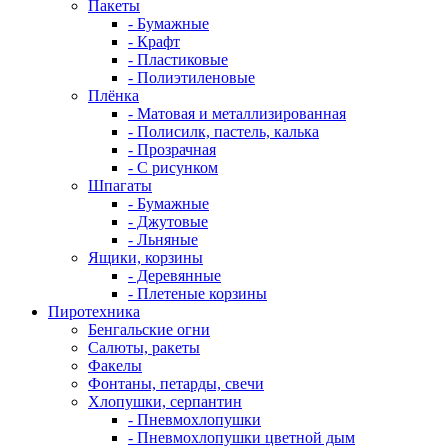
Пакеты
- Бумажные
- Крафт
- Пластиковые
- Полиэтиленовые
Плёнка
- Матовая и металлизированная
- Полисилк, пастель, калька
- Прозрачная
- С рисунком
Шпагаты
- Бумажные
- Джутовые
- Льняные
Ящики, корзины
- Деревянные
- Плетеные корзины
Пиротехника
Бенгальские огни
Салюты, ракеты
Факелы
Фонтаны, петарды, свечи
Хлопушки, серпантин
- Пневмохлопушки
- Пневмохлопушки цветной дым