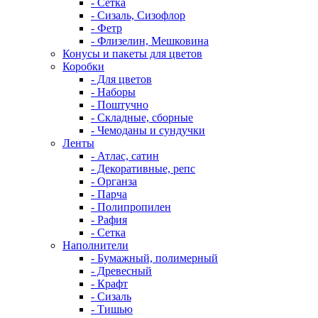
- Сетка
- Сизаль, Сизофлор
- Фетр
- Флизелин, Мешковина
Конусы и пакеты для цветов
Коробки
- Для цветов
- Наборы
- Поштучно
- Складные, сборные
- Чемоданы и сундучки
Ленты
- Атлас, сатин
- Декоративные, репс
- Органза
- Парча
- Полипропилен
- Рафия
- Сетка
Наполнители
- Бумажный, полимерный
- Древесный
- Крафт
- Сизаль
- Тишью