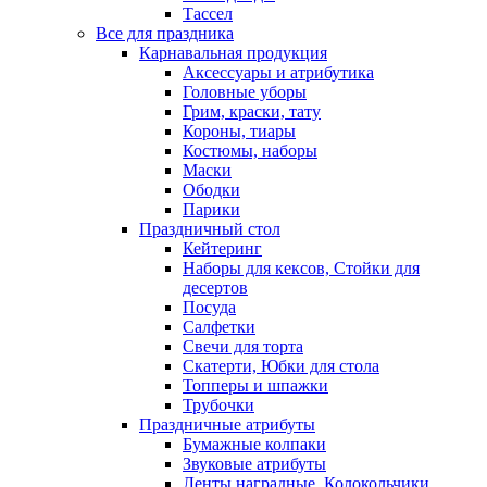
Тассел
Все для праздника
Карнавальная продукция
Аксессуары и атрибутика
Головные уборы
Грим, краски, тату
Короны, тиары
Костюмы, наборы
Маски
Ободки
Парики
Праздничный стол
Кейтеринг
Наборы для кексов, Стойки для
десертов
Посуда
Салфетки
Свечи для торта
Скатерти, Юбки для стола
Топперы и шпажки
Трубочки
Праздничные атрибуты
Бумажные колпаки
Звуковые атрибуты
Ленты наградные, Колокольчики