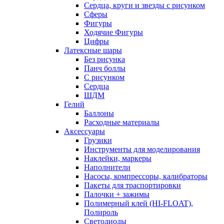
Сердца, круги и звезды с рисунком
Сферы
Фигуры
Ходячие Фигуры
Цифры
Латексные шары
Без рисунка
Панч боллы
С рисунком
Сердца
ШДМ
Гелий
Баллоны
Расходные материалы
Аксессуары
Грузики
Инструменты для моделирования
Наклейки, маркеры
Наполнители
Насосы, компрессоры, калибраторы
Пакеты для траспортировки
Палочки + зажимы
Полимерный клей (HI-FLOAT),
Полироль
Светодиоды