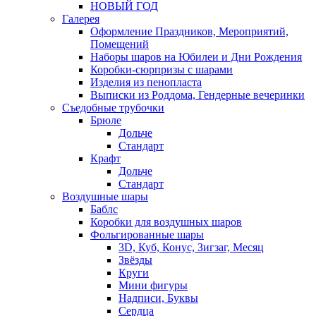
НОВЫЙ ГОД
Галерея
Оформление Праздников, Мероприятий,
Помещений
Наборы шаров на Юбилеи и Дни Рождения
Коробки-сюрпризы с шарами
Изделия из пенопласта
Выписки из Роддома, Гендерные вечеринки
Съедобные трубочки
Брюле
Дольче
Стандарт
Крафт
Дольче
Стандарт
Воздушные шары
Баблс
Коробки для воздушных шаров
Фольгированные шары
3D, Куб, Конус, Зигзаг, Месяц
Звёзды
Круги
Мини фигуры
Надписи, Буквы
Сердца