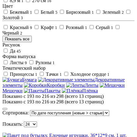
8,9 м
270 см
1
16
Цвет
Бежевый
Белый
Бирюзовый
Зеленый
1
5
1
2
Золотой
3
Красный
Крафт
Розовый
Серый
9
1
1
1
Черный
2
Показать все
Рисунок
Да
45
Форма выпуска
Листы
Рулоны
9
1
Тематический набор
Принцессы
Тачки
Холодное сердце
1
1
1
Бумага
Декоративные
элементы
Коробки
Ленты
Мешочки
Пакеты
Плёнка
Показано с 193 по 216 из 298 (всего 13 страниц)
Показано с 193 по 216 из 298 (всего 13 страниц)
Сортировка:
Показать: