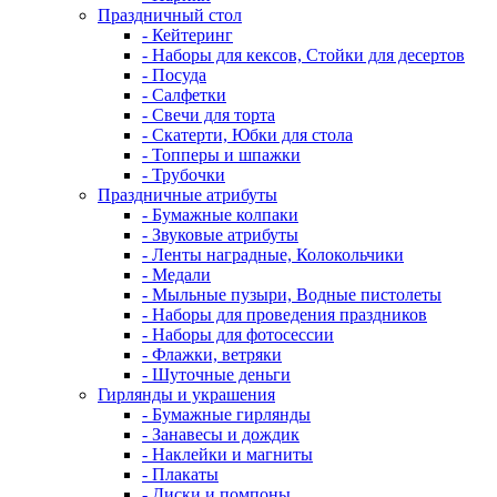
Праздничный стол
- Кейтеринг
- Наборы для кексов, Стойки для десертов
- Посуда
- Салфетки
- Свечи для торта
- Скатерти, Юбки для стола
- Топперы и шпажки
- Трубочки
Праздничные атрибуты
- Бумажные колпаки
- Звуковые атрибуты
- Ленты наградные, Колокольчики
- Медали
- Мыльные пузыри, Водные пистолеты
- Наборы для проведения праздников
- Наборы для фотосессии
- Флажки, ветряки
- Шуточные деньги
Гирлянды и украшения
- Бумажные гирлянды
- Занавесы и дождик
- Наклейки и магниты
- Плакаты
- Диски и помпоны