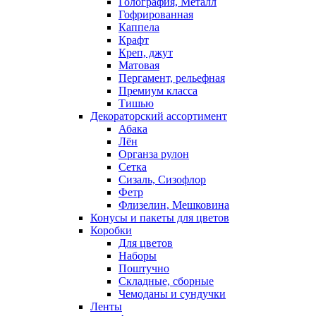
Голография, Металл
Гофрированная
Каппела
Крафт
Креп, джут
Матовая
Пергамент, рельефная
Премиум класса
Тишью
Декораторский ассортимент
Абака
Лён
Органза рулон
Сетка
Сизаль, Сизофлор
Фетр
Флизелин, Мешковина
Конусы и пакеты для цветов
Коробки
Для цветов
Наборы
Поштучно
Складные, сборные
Чемоданы и сундучки
Ленты