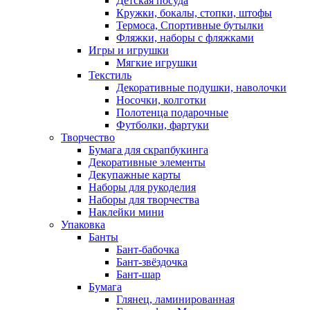
Детская посуда
Кружки, бокалы, стопки, штофы
Термоса, Спортивные бутылки
Фляжки, наборы с фляжками
Игры и игрушки
Мягкие игрушки
Текстиль
Декоративные подушки, наволочки
Носочки, колготки
Полотенца подарочные
Футболки, фартуки
Творчество
Бумага для скрапбукинга
Декоративные элементы
Декупажные карты
Наборы для рукоделия
Наборы для творчества
Наклейки мини
Упаковка
Банты
Бант-бабочка
Бант-звёздочка
Бант-шар
Бумага
Глянец, ламинированная