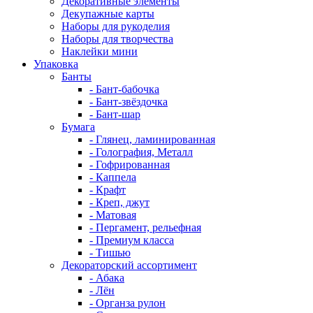
Декоративные элементы
Декупажные карты
Наборы для рукоделия
Наборы для творчества
Наклейки мини
Упаковка
Банты
- Бант-бабочка
- Бант-звёздочка
- Бант-шар
Бумага
- Глянец, ламинированная
- Голография, Металл
- Гофрированная
- Каппела
- Крафт
- Креп, джут
- Матовая
- Пергамент, рельефная
- Премиум класса
- Тишью
Декораторский ассортимент
- Абака
- Лён
- Органза рулон