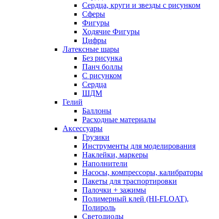
Сердца, круги и звезды с рисунком
Сферы
Фигуры
Ходячие Фигуры
Цифры
Латексные шары
Без рисунка
Панч боллы
С рисунком
Сердца
ШДМ
Гелий
Баллоны
Расходные материалы
Аксессуары
Грузики
Инструменты для моделирования
Наклейки, маркеры
Наполнители
Насосы, компрессоры, калибраторы
Пакеты для траспортировки
Палочки + зажимы
Полимерный клей (HI-FLOAT),
Полироль
Светодиоды