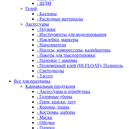
- ШДМ
Гелий
- Баллоны
- Расходные материалы
Аксессуары
- Грузики
- Инструменты для моделирования
- Наклейки, маркеры
- Наполнители
- Насосы, компрессоры, калибраторы
- Пакеты для траспортировки
- Палочки + зажимы
- Полимерный клей (HI-FLOAT), Полироль
- Светодиоды
- Тассел
Все для праздника
Карнавальная продукция
- Аксессуары и атрибутика
- Головные уборы
- Грим, краски, тату
- Короны, тиары
- Костюмы, наборы
- Маски
- Ободки
- Парики