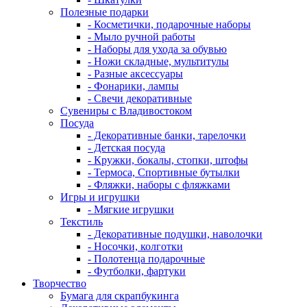
Полезные подарки
- Косметички, подарочные наборы
- Мыло ручной работы
- Наборы для ухода за обувью
- Ножи складные, мультитулы
- Разные аксессуары
- Фонарики, лампы
- Свечи декоративные
Сувениры с Владивостоком
Посуда
- Декоративные банки, тарелочки
- Детская посуда
- Кружки, бокалы, стопки, штофы
- Термоса, Спортивные бутылки
- Фляжки, наборы с фляжками
Игры и игрушки
- Мягкие игрушки
Текстиль
- Декоративные подушки, наволочки
- Носочки, колготки
- Полотенца подарочные
- Футболки, фартуки
Творчество
Бумага для скрапбукинга