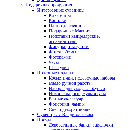
Подарочная продукция
Интерьерные сувениры
Ключницы
Копилки
Панно деревянные
Подарочные Магниты
Подставки канцелярские,
ограничители
Фигурки, статуэтки
Фотоальбомы
Фоторамки
Часы
Шкатулки
Полезные подарки
Косметички, подарочные наборы
Мыло ручной работы
Наборы для ухода за обувью
Ножи складные, мультитулы
Разные аксессуары
Фонарики, лампы
Свечи декоративные
Сувениры с Владивостоком
Посуда
Декоративные банки, тарелочки