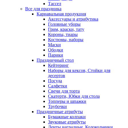
Тассел
Все для праздника
Карнавальная продукция
Аксессуары и атрибутика
Головные уборы
Грим, краски, тату
Короны, тиары
Костюмы, наборы
Маски
Ободки
Парики
Праздничный стол
Кейтеринг
Наборы для кексов, Стойки для
десертов
Посуда
Салфетки
Свечи для торта
Скатерти, Юбки для стола
Топперы и шпажки
Трубочки
Праздничные атрибуты
Бумажные колпаки
Звуковые атрибуты
Ленты наградные, Колокольчики