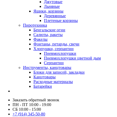
Джутовые
Льняные
Ящики, корзины
Деревянные
Плетеные корзины
Пиротехника
Бенгальские огни
Салюты, ракеты
Факелы
Фонтаны, петарды, свечи
Хлопушки, серпантин
Пневмохлопушки
Пневмохлопушки цветной дым
Серпантин
Инструменты, канцтовары
Блоки для записей, закладки
Канцтовары
Расходные материалы
Батарейки
Заказать обратный звонок
ПН - ПТ 10:00 - 19:00
СБ 10:00 - 15:00
+7 (914) 345-50-80