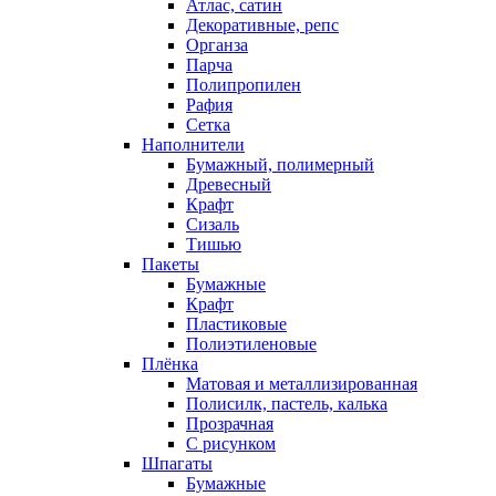
Атлас, сатин
Декоративные, репс
Органза
Парча
Полипропилен
Рафия
Сетка
Наполнители
Бумажный, полимерный
Древесный
Крафт
Сизаль
Тишью
Пакеты
Бумажные
Крафт
Пластиковые
Полиэтиленовые
Плёнка
Матовая и металлизированная
Полисилк, пастель, калька
Прозрачная
С рисунком
Шпагаты
Бумажные