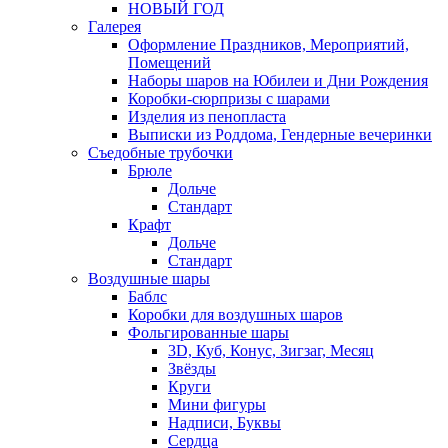
НОВЫЙ ГОД
Галерея
Оформление Праздников, Мероприятий,
Помещений
Наборы шаров на Юбилеи и Дни Рождения
Коробки-сюрпризы с шарами
Изделия из пенопласта
Выписки из Роддома, Гендерные вечеринки
Съедобные трубочки
Брюле
Дольче
Стандарт
Крафт
Дольче
Стандарт
Воздушные шары
Баблс
Коробки для воздушных шаров
Фольгированные шары
3D, Куб, Конус, Зигзаг, Месяц
Звёзды
Круги
Мини фигуры
Надписи, Буквы
Сердца