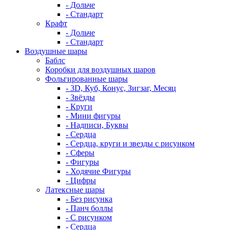
- Дольче
- Стандарт
Крафт
- Дольче
- Стандарт
Воздушные шары
Баблс
Коробки для воздушных шаров
Фольгированные шары
- 3D, Куб, Конус, Зигзаг, Месяц
- Звёзды
- Круги
- Мини фигуры
- Надписи, Буквы
- Сердца
- Сердца, круги и звезды с рисунком
- Сферы
- Фигуры
- Ходячие Фигуры
- Цифры
Латексные шары
- Без рисунка
- Панч боллы
- С рисунком
- Сердца