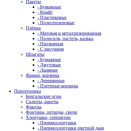
Пакеты
- Бумажные
- Крафт
- Пластиковые
- Полиэтиленовые
Плёнка
- Матовая и металлизированная
- Полисилк, пастель, калька
- Прозрачная
- С рисунком
Шпагаты
- Бумажные
- Джутовые
- Льняные
Ящики, корзины
- Деревянные
- Плетеные корзины
Пиротехника
Бенгальские огни
Салюты, ракеты
Факелы
Фонтаны, петарды, свечи
Хлопушки, серпантин
- Пневмохлопушки
- Пневмохлопушки цветной дым