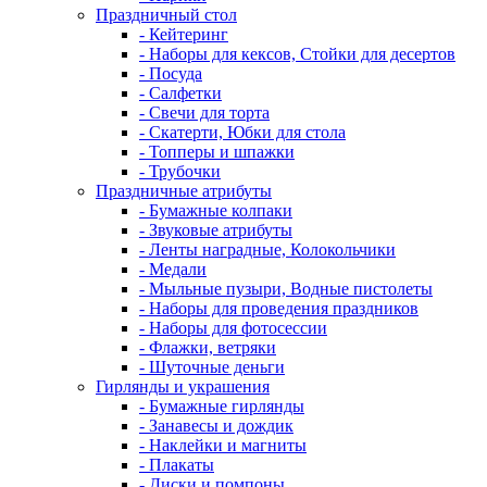
Праздничный стол
- Кейтеринг
- Наборы для кексов, Стойки для десертов
- Посуда
- Салфетки
- Свечи для торта
- Скатерти, Юбки для стола
- Топперы и шпажки
- Трубочки
Праздничные атрибуты
- Бумажные колпаки
- Звуковые атрибуты
- Ленты наградные, Колокольчики
- Медали
- Мыльные пузыри, Водные пистолеты
- Наборы для проведения праздников
- Наборы для фотосессии
- Флажки, ветряки
- Шуточные деньги
Гирлянды и украшения
- Бумажные гирлянды
- Занавесы и дождик
- Наклейки и магниты
- Плакаты
- Диски и помпоны