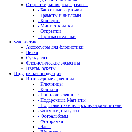
Открытки, конверты, грамоты
- Банкетные карточки
- Грамоты и дипломы
- Конверты
- Мини открытки
- Открытки
- Пригласительные
Флористика
Аксессуары для флористики
Ветки
Суккуленты
Флористические элементы
Цветы, букеты
Подарочная продукция
Интерьерные сувениры
- Ключницы
- Копилки
- Панно деревянные
- Подарочные Магниты
- Подставки канцелярские, ограничители
- Фигурки, статуэтки
- Фотоальбомы
- Фоторамки
- Часы
- Шкатулки