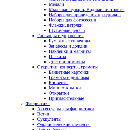
Медали
Мыльные пузыри, Водные пистолеты
Наборы для проведения праздников
Наборы для фотосессии
Флажки, ветряки
Шуточные деньги
Гирлянды и украшения
Бумажные гирлянды
Занавесы и дождик
Наклейки и магниты
Плакаты
Диски и помпоны
Открытки, конверты, грамоты
Банкетные карточки
Грамоты и дипломы
Конверты
Мини открытки
Открытки
Пригласительные
Флористика
Аксессуары для флористики
Ветки
Суккуленты
Флористические элементы
Цветы, букеты