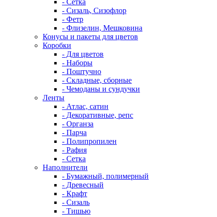
- Сетка
- Сизаль, Сизофлор
- Фетр
- Флизелин, Мешковина
Конусы и пакеты для цветов
Коробки
- Для цветов
- Наборы
- Поштучно
- Складные, сборные
- Чемоданы и сундучки
Ленты
- Атлас, сатин
- Декоративные, репс
- Органза
- Парча
- Полипропилен
- Рафия
- Сетка
Наполнители
- Бумажный, полимерный
- Древесный
- Крафт
- Сизаль
- Тишью