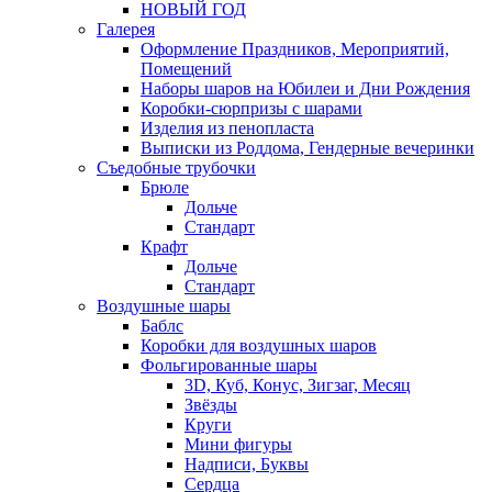
НОВЫЙ ГОД
Галерея
Оформление Праздников, Мероприятий,
Помещений
Наборы шаров на Юбилеи и Дни Рождения
Коробки-сюрпризы с шарами
Изделия из пенопласта
Выписки из Роддома, Гендерные вечеринки
Съедобные трубочки
Брюле
Дольче
Стандарт
Крафт
Дольче
Стандарт
Воздушные шары
Баблс
Коробки для воздушных шаров
Фольгированные шары
3D, Куб, Конус, Зигзаг, Месяц
Звёзды
Круги
Мини фигуры
Надписи, Буквы
Сердца