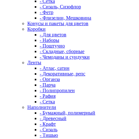
- Сетка
- Сизаль, Сизофлор
- Фетр
- Флизелин, Мешковина
Конусы и пакеты для цветов
Коробки
- Для цветов
- Наборы
- Поштучно
- Складные, сборные
- Чемоданы и сундучки
Ленты
- Атлас, сатин
- Декоративные, репс
- Органза
- Парча
- Полипропилен
- Рафия
- Сетка
Наполнители
- Бумажный, полимерный
- Древесный
- Крафт
- Сизаль
- Тишью