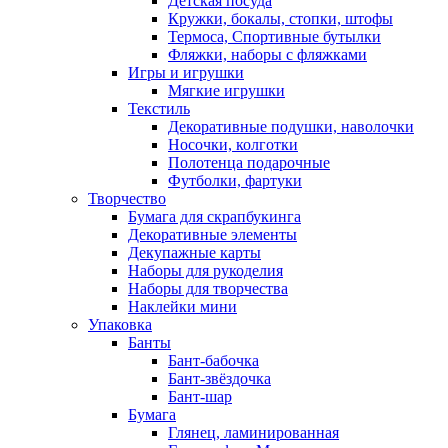
Детская посуда
Кружки, бокалы, стопки, штофы
Термоса, Спортивные бутылки
Фляжки, наборы с фляжками
Игры и игрушки
Мягкие игрушки
Текстиль
Декоративные подушки, наволочки
Носочки, колготки
Полотенца подарочные
Футболки, фартуки
Творчество
Бумага для скрапбукинга
Декоративные элементы
Декупажные карты
Наборы для рукоделия
Наборы для творчества
Наклейки мини
Упаковка
Банты
Бант-бабочка
Бант-звёздочка
Бант-шар
Бумага
Глянец, ламинированная