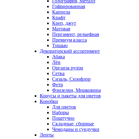
Голография, Металл
Гофрированная
Каппела
Крафт
Креп, джут
Матовая
Пергамент, рельефная
Премиум класса
Тишью
Декораторский ассортимент
Абака
Лён
Органза рулон
Сетка
Сизаль, Сизофлор
Фетр
Флизелин, Мешковина
Конусы и пакеты для цветов
Коробки
Для цветов
Наборы
Поштучно
Складные, сборные
Чемоданы и сундучки
Ленты