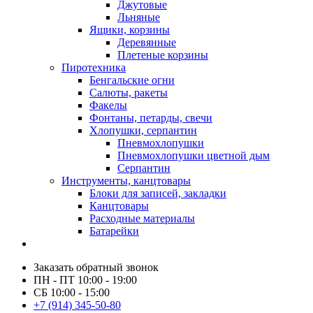
Джутовые
Льняные
Ящики, корзины
Деревянные
Плетеные корзины
Пиротехника
Бенгальские огни
Салюты, ракеты
Факелы
Фонтаны, петарды, свечи
Хлопушки, серпантин
Пневмохлопушки
Пневмохлопушки цветной дым
Серпантин
Инструменты, канцтовары
Блоки для записей, закладки
Канцтовары
Расходные материалы
Батарейки
Заказать обратный звонок
ПН - ПТ 10:00 - 19:00
СБ 10:00 - 15:00
+7 (914) 345-50-80