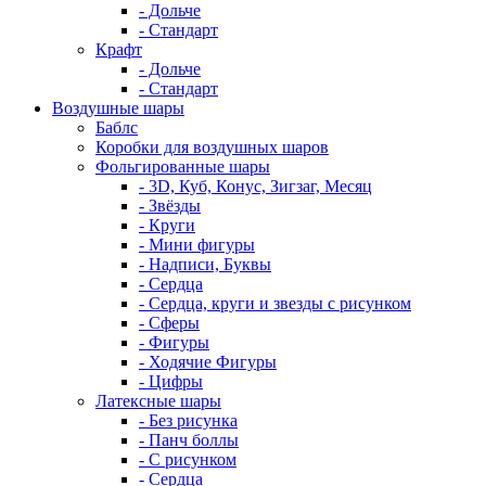
- Дольче
- Стандарт
Крафт
- Дольче
- Стандарт
Воздушные шары
Баблс
Коробки для воздушных шаров
Фольгированные шары
- 3D, Куб, Конус, Зигзаг, Месяц
- Звёзды
- Круги
- Мини фигуры
- Надписи, Буквы
- Сердца
- Сердца, круги и звезды с рисунком
- Сферы
- Фигуры
- Ходячие Фигуры
- Цифры
Латексные шары
- Без рисунка
- Панч боллы
- С рисунком
- Сердца