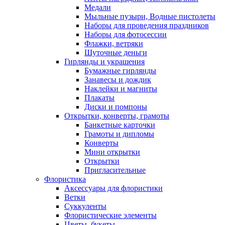
Медали
Мыльные пузыри, Водные пистолеты
Наборы для проведения праздников
Наборы для фотосессии
Флажки, ветряки
Шуточные деньги
Гирлянды и украшения
Бумажные гирлянды
Занавесы и дождик
Наклейки и магниты
Плакаты
Диски и помпоны
Открытки, конверты, грамоты
Банкетные карточки
Грамоты и дипломы
Конверты
Мини открытки
Открытки
Пригласительные
Флористика
Аксессуары для флористики
Ветки
Суккуленты
Флористические элементы
Цветы, букеты