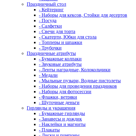
Праздничный стол
- Кейтеринг
- Наборы для кексов, Стойки для десертов
- Посуда
- Салфетки
- Свечи для торта
- Скатерти, Юбки для стола
- Топперы и шпажки
- Трубочки
Праздничные атрибуты
- Бумажные колпаки
- Звуковые атрибуты
- Ленты наградные, Колокольчики
- Медали
- Мыльные пузыри, Водные пистолеты
- Наборы для проведения праздников
- Наборы для фотосессии
- Флажки, ветряки
- Шуточные деньги
Гирлянды и украшения
- Бумажные гирлянды
- Занавесы и дождик
- Наклейки и магниты
- Плакаты
- Диски и помпоны