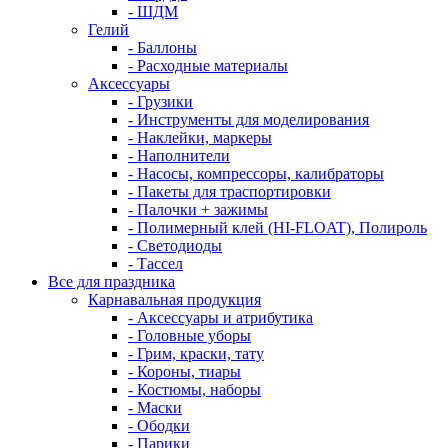
- ШДМ
Гелий
- Баллоны
- Расходные материалы
Аксессуары
- Грузики
- Инструменты для моделирования
- Наклейки, маркеры
- Наполнители
- Насосы, компрессоры, калибраторы
- Пакеты для траспортировки
- Палочки + зажимы
- Полимерный клей (HI-FLOAT), Полироль
- Светодиоды
- Тассел
Все для праздника
Карнавальная продукция
- Аксессуары и атрибутика
- Головные уборы
- Грим, краски, тату
- Короны, тиары
- Костюмы, наборы
- Маски
- Ободки
- Парики