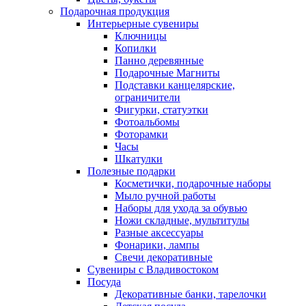
Подарочная продукция
Интерьерные сувениры
Ключницы
Копилки
Панно деревянные
Подарочные Магниты
Подставки канцелярские,
ограничители
Фигурки, статуэтки
Фотоальбомы
Фоторамки
Часы
Шкатулки
Полезные подарки
Косметички, подарочные наборы
Мыло ручной работы
Наборы для ухода за обувью
Ножи складные, мультитулы
Разные аксессуары
Фонарики, лампы
Свечи декоративные
Сувениры с Владивостоком
Посуда
Декоративные банки, тарелочки