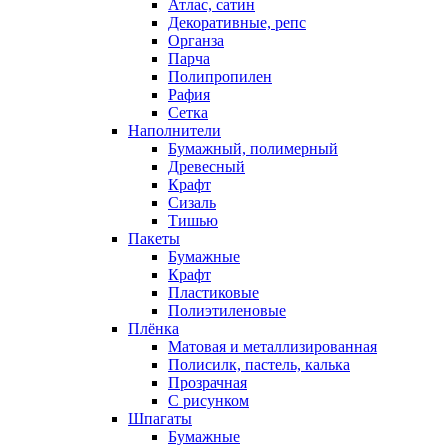
Атлас, сатин
Декоративные, репс
Органза
Парча
Полипропилен
Рафия
Сетка
Наполнители
Бумажный, полимерный
Древесный
Крафт
Сизаль
Тишью
Пакеты
Бумажные
Крафт
Пластиковые
Полиэтиленовые
Плёнка
Матовая и металлизированная
Полисилк, пастель, калька
Прозрачная
С рисунком
Шпагаты
Бумажные