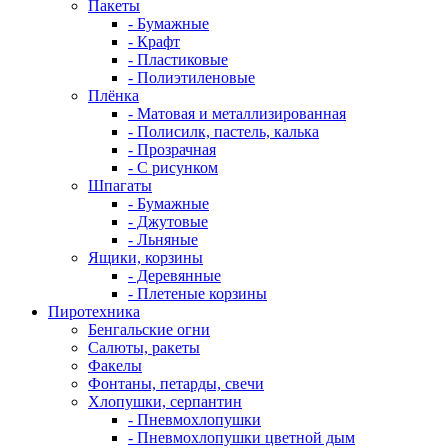
Пакеты
- Бумажные
- Крафт
- Пластиковые
- Полиэтиленовые
Плёнка
- Матовая и металлизированная
- Полисилк, пастель, калька
- Прозрачная
- С рисунком
Шпагаты
- Бумажные
- Джутовые
- Льняные
Ящики, корзины
- Деревянные
- Плетеные корзины
Пиротехника
Бенгальские огни
Салюты, ракеты
Факелы
Фонтаны, петарды, свечи
Хлопушки, серпантин
- Пневмохлопушки
- Пневмохлопушки цветной дым