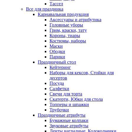
Тассел
Все для праздника
Карнавальная продукция
Аксессуары и атрибутика
Головные уборы
Грим, краски, тату
Короны, тиары
Костюмы, наборы
Маски
Ободки
Парики
Праздничный стол
Кейтеринг
Наборы для кексов, Стойки для
десертов
Посуда
Салфетки
Свечи для торта
Скатерти, Юбки для стола
Топперы и шпажки
Трубочки
Праздничные атрибуты
Бумажные колпаки
Звуковые атрибуты
Ленты наградные, Колокольчики