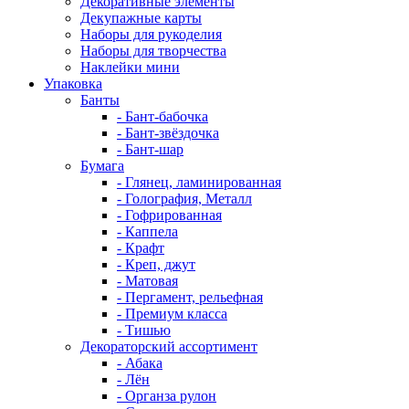
Декоративные элементы
Декупажные карты
Наборы для рукоделия
Наборы для творчества
Наклейки мини
Упаковка
Банты
- Бант-бабочка
- Бант-звёздочка
- Бант-шар
Бумага
- Глянец, ламинированная
- Голография, Металл
- Гофрированная
- Каппела
- Крафт
- Креп, джут
- Матовая
- Пергамент, рельефная
- Премиум класса
- Тишью
Декораторский ассортимент
- Абака
- Лён
- Органза рулон