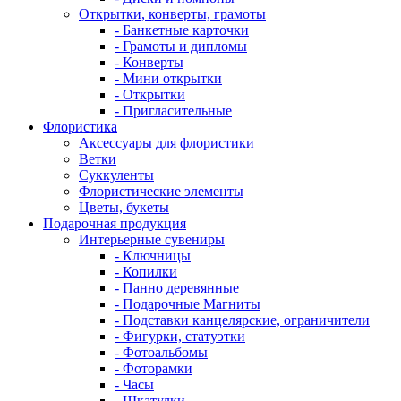
Открытки, конверты, грамоты
- Банкетные карточки
- Грамоты и дипломы
- Конверты
- Мини открытки
- Открытки
- Пригласительные
Флористика
Аксессуары для флористики
Ветки
Суккуленты
Флористические элементы
Цветы, букеты
Подарочная продукция
Интерьерные сувениры
- Ключницы
- Копилки
- Панно деревянные
- Подарочные Магниты
- Подставки канцелярские, ограничители
- Фигурки, статуэтки
- Фотоальбомы
- Фоторамки
- Часы
- Шкатулки