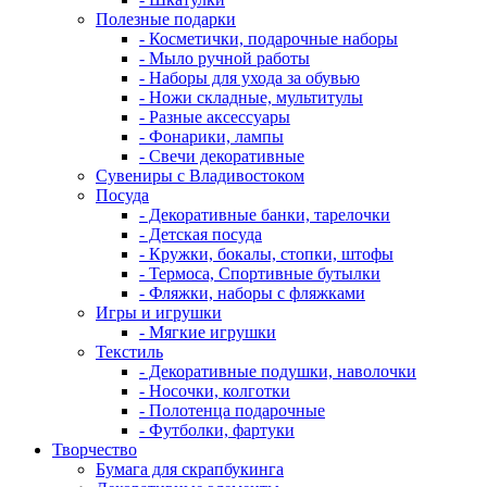
Полезные подарки
- Косметички, подарочные наборы
- Мыло ручной работы
- Наборы для ухода за обувью
- Ножи складные, мультитулы
- Разные аксессуары
- Фонарики, лампы
- Свечи декоративные
Сувениры с Владивостоком
Посуда
- Декоративные банки, тарелочки
- Детская посуда
- Кружки, бокалы, стопки, штофы
- Термоса, Спортивные бутылки
- Фляжки, наборы с фляжками
Игры и игрушки
- Мягкие игрушки
Текстиль
- Декоративные подушки, наволочки
- Носочки, колготки
- Полотенца подарочные
- Футболки, фартуки
Творчество
Бумага для скрапбукинга