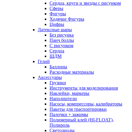
Сердца, круги и звезды с рисунком
Сферы
Фигуры
Ходячие Фигуры
Цифры
Латексные шары
Без рисунка
Панч боллы
С рисунком
Сердца
ШДМ
Гелий
Баллоны
Расходные материалы
Аксессуары
Грузики
Инструменты для моделирования
Наклейки, маркеры
Наполнители
Насосы, компрессоры, калибраторы
Пакеты для траспортировки
Палочки + зажимы
Полимерный клей (HI-FLOAT),
Полироль
Светодиоды