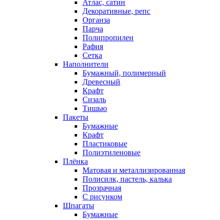
Атлас, сатин
Декоративные, репс
Органза
Парча
Полипропилен
Рафия
Сетка
Наполнители
Бумажный, полимерный
Древесный
Крафт
Сизаль
Тишью
Пакеты
Бумажные
Крафт
Пластиковые
Полиэтиленовые
Плёнка
Матовая и металлизированная
Полисилк, пастель, калька
Прозрачная
С рисунком
Шпагаты
Бумажные