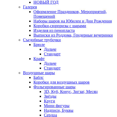
НОВЫЙ ГОД
Галерея
Оформление Праздников, Мероприятий,
Помещений
Наборы шаров на Юбилеи и Дни Рождения
Коробки-сюрпризы с шарами
Изделия из пенопласта
Выписки из Роддома, Гендерные вечеринки
Съедобные трубочки
Брюле
Дольче
Стандарт
Крафт
Дольче
Стандарт
Воздушные шары
Баблс
Коробки для воздушных шаров
Фольгированные шары
3D, Куб, Конус, Зигзаг, Месяц
Звёзды
Круги
Мини фигуры
Надписи, Буквы
Сердца