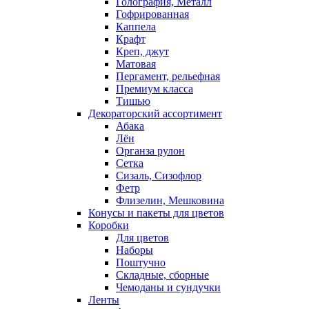
Голография, Металл
Гофрированная
Каппела
Крафт
Креп, джут
Матовая
Пергамент, рельефная
Премиум класса
Тишью
Декораторский ассортимент
Абака
Лён
Органза рулон
Сетка
Сизаль, Сизофлор
Фетр
Флизелин, Мешковина
Конусы и пакеты для цветов
Коробки
Для цветов
Наборы
Поштучно
Складные, сборные
Чемоданы и сундучки
Ленты