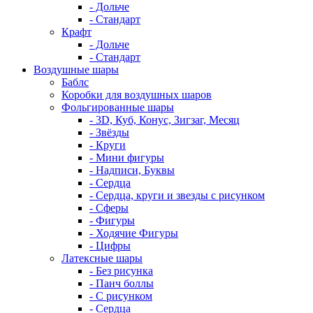
- Дольче
- Стандарт
Крафт
- Дольче
- Стандарт
Воздушные шары
Баблс
Коробки для воздушных шаров
Фольгированные шары
- 3D, Куб, Конус, Зигзаг, Месяц
- Звёзды
- Круги
- Мини фигуры
- Надписи, Буквы
- Сердца
- Сердца, круги и звезды с рисунком
- Сферы
- Фигуры
- Ходячие Фигуры
- Цифры
Латексные шары
- Без рисунка
- Панч боллы
- С рисунком
- Сердца