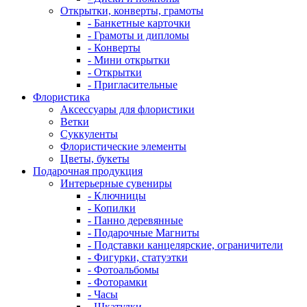
Открытки, конверты, грамоты
- Банкетные карточки
- Грамоты и дипломы
- Конверты
- Мини открытки
- Открытки
- Пригласительные
Флористика
Аксессуары для флористики
Ветки
Суккуленты
Флористические элементы
Цветы, букеты
Подарочная продукция
Интерьерные сувениры
- Ключницы
- Копилки
- Панно деревянные
- Подарочные Магниты
- Подставки канцелярские, ограничители
- Фигурки, статуэтки
- Фотоальбомы
- Фоторамки
- Часы
- Шкатулки