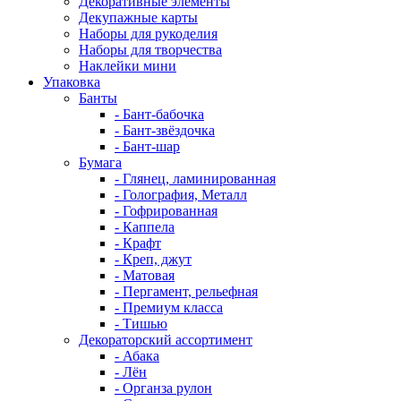
Декоративные элементы
Декупажные карты
Наборы для рукоделия
Наборы для творчества
Наклейки мини
Упаковка
Банты
- Бант-бабочка
- Бант-звёздочка
- Бант-шар
Бумага
- Глянец, ламинированная
- Голография, Металл
- Гофрированная
- Каппела
- Крафт
- Креп, джут
- Матовая
- Пергамент, рельефная
- Премиум класса
- Тишью
Декораторский ассортимент
- Абака
- Лён
- Органза рулон