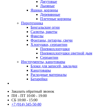
Джутовые
Льняные
Ящики, корзины
Деревянные
Плетеные корзины
Пиротехника
Бенгальские огни
Салюты, ракеты
Факелы
Фонтаны, петарды, свечи
Хлопушки, серпантин
Пневмохлопушки
Пневмохлопушки цветной дым
Серпантин
Инструменты, канцтовары
Блоки для записей, закладки
Канцтовары
Расходные материалы
Батарейки
Заказать обратный звонок
ПН - ПТ 10:00 - 19:00
СБ 10:00 - 15:00
+7 (914) 345-50-80