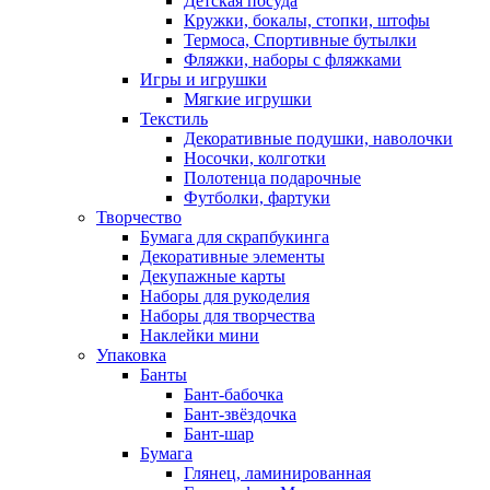
Детская посуда
Кружки, бокалы, стопки, штофы
Термоса, Спортивные бутылки
Фляжки, наборы с фляжками
Игры и игрушки
Мягкие игрушки
Текстиль
Декоративные подушки, наволочки
Носочки, колготки
Полотенца подарочные
Футболки, фартуки
Творчество
Бумага для скрапбукинга
Декоративные элементы
Декупажные карты
Наборы для рукоделия
Наборы для творчества
Наклейки мини
Упаковка
Банты
Бант-бабочка
Бант-звёздочка
Бант-шар
Бумага
Глянец, ламинированная