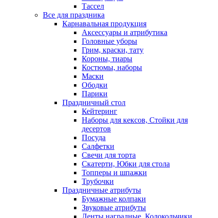
Тассел
Все для праздника
Карнавальная продукция
Аксессуары и атрибутика
Головные уборы
Грим, краски, тату
Короны, тиары
Костюмы, наборы
Маски
Ободки
Парики
Праздничный стол
Кейтеринг
Наборы для кексов, Стойки для
десертов
Посуда
Салфетки
Свечи для торта
Скатерти, Юбки для стола
Топперы и шпажки
Трубочки
Праздничные атрибуты
Бумажные колпаки
Звуковые атрибуты
Ленты наградные, Колокольчики