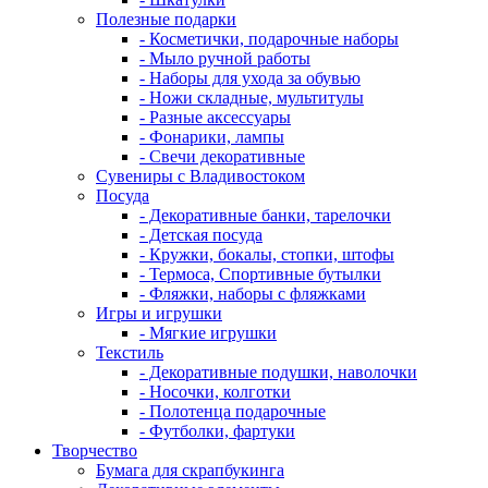
Полезные подарки
- Косметички, подарочные наборы
- Мыло ручной работы
- Наборы для ухода за обувью
- Ножи складные, мультитулы
- Разные аксессуары
- Фонарики, лампы
- Свечи декоративные
Сувениры с Владивостоком
Посуда
- Декоративные банки, тарелочки
- Детская посуда
- Кружки, бокалы, стопки, штофы
- Термоса, Спортивные бутылки
- Фляжки, наборы с фляжками
Игры и игрушки
- Мягкие игрушки
Текстиль
- Декоративные подушки, наволочки
- Носочки, колготки
- Полотенца подарочные
- Футболки, фартуки
Творчество
Бумага для скрапбукинга