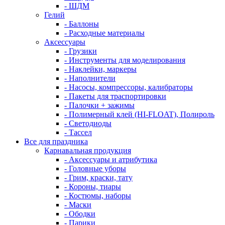
- ШДМ
Гелий
- Баллоны
- Расходные материалы
Аксессуары
- Грузики
- Инструменты для моделирования
- Наклейки, маркеры
- Наполнители
- Насосы, компрессоры, калибраторы
- Пакеты для траспортировки
- Палочки + зажимы
- Полимерный клей (HI-FLOAT), Полироль
- Светодиоды
- Тассел
Все для праздника
Карнавальная продукция
- Аксессуары и атрибутика
- Головные уборы
- Грим, краски, тату
- Короны, тиары
- Костюмы, наборы
- Маски
- Ободки
- Парики