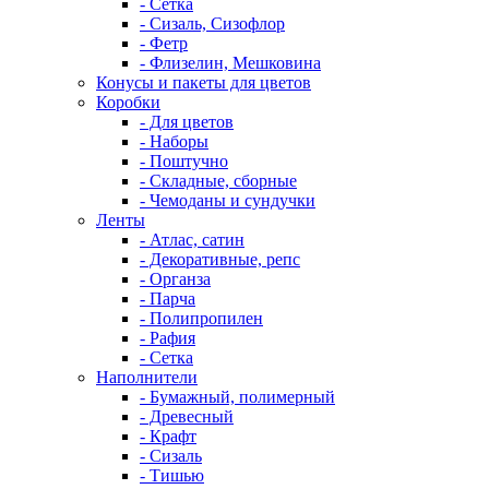
- Сетка
- Сизаль, Сизофлор
- Фетр
- Флизелин, Мешковина
Конусы и пакеты для цветов
Коробки
- Для цветов
- Наборы
- Поштучно
- Складные, сборные
- Чемоданы и сундучки
Ленты
- Атлас, сатин
- Декоративные, репс
- Органза
- Парча
- Полипропилен
- Рафия
- Сетка
Наполнители
- Бумажный, полимерный
- Древесный
- Крафт
- Сизаль
- Тишью