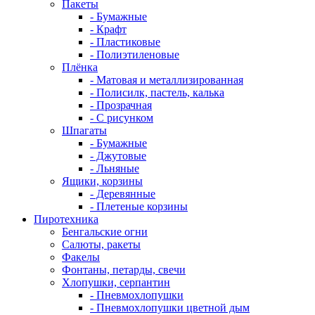
Пакеты
- Бумажные
- Крафт
- Пластиковые
- Полиэтиленовые
Плёнка
- Матовая и металлизированная
- Полисилк, пастель, калька
- Прозрачная
- С рисунком
Шпагаты
- Бумажные
- Джутовые
- Льняные
Ящики, корзины
- Деревянные
- Плетеные корзины
Пиротехника
Бенгальские огни
Салюты, ракеты
Факелы
Фонтаны, петарды, свечи
Хлопушки, серпантин
- Пневмохлопушки
- Пневмохлопушки цветной дым