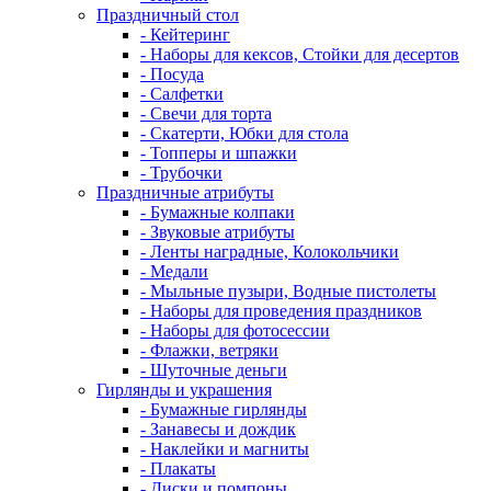
Праздничный стол
- Кейтеринг
- Наборы для кексов, Стойки для десертов
- Посуда
- Салфетки
- Свечи для торта
- Скатерти, Юбки для стола
- Топперы и шпажки
- Трубочки
Праздничные атрибуты
- Бумажные колпаки
- Звуковые атрибуты
- Ленты наградные, Колокольчики
- Медали
- Мыльные пузыри, Водные пистолеты
- Наборы для проведения праздников
- Наборы для фотосессии
- Флажки, ветряки
- Шуточные деньги
Гирлянды и украшения
- Бумажные гирлянды
- Занавесы и дождик
- Наклейки и магниты
- Плакаты
- Диски и помпоны