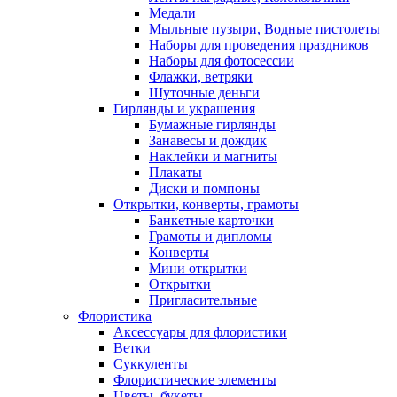
Медали
Мыльные пузыри, Водные пистолеты
Наборы для проведения праздников
Наборы для фотосессии
Флажки, ветряки
Шуточные деньги
Гирлянды и украшения
Бумажные гирлянды
Занавесы и дождик
Наклейки и магниты
Плакаты
Диски и помпоны
Открытки, конверты, грамоты
Банкетные карточки
Грамоты и дипломы
Конверты
Мини открытки
Открытки
Пригласительные
Флористика
Аксессуары для флористики
Ветки
Суккуленты
Флористические элементы
Цветы, букеты