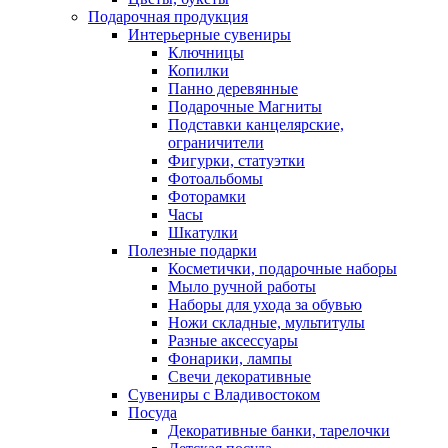
Подарочная продукция
Интерьерные сувениры
Ключницы
Копилки
Панно деревянные
Подарочные Магниты
Подставки канцелярские,
ограничители
Фигурки, статуэтки
Фотоальбомы
Фоторамки
Часы
Шкатулки
Полезные подарки
Косметички, подарочные наборы
Мыло ручной работы
Наборы для ухода за обувью
Ножи складные, мультитулы
Разные аксессуары
Фонарики, лампы
Свечи декоративные
Сувениры с Владивостоком
Посуда
Декоративные банки, тарелочки