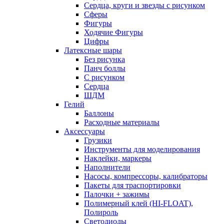
Сердца, круги и звезды с рисунком
Сферы
Фигуры
Ходячие Фигуры
Цифры
Латексные шары
Без рисунка
Панч боллы
С рисунком
Сердца
ШДМ
Гелий
Баллоны
Расходные материалы
Аксессуары
Грузики
Инструменты для моделирования
Наклейки, маркеры
Наполнители
Насосы, компрессоры, калибраторы
Пакеты для траспортировки
Палочки + зажимы
Полимерный клей (HI-FLOAT),
Полироль
Светодиоды