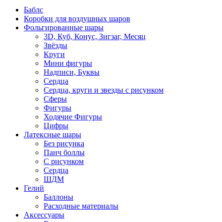
Баблс
Коробки для воздушных шаров
Фольгированные шары
3D, Куб, Конус, Зигзаг, Месяц
Звёзды
Круги
Мини фигуры
Надписи, Буквы
Сердца
Сердца, круги и звезды с рисунком
Сферы
Фигуры
Ходячие Фигуры
Цифры
Латексные шары
Без рисунка
Панч боллы
С рисунком
Сердца
ШДМ
Гелий
Баллоны
Расходные материалы
Аксессуары