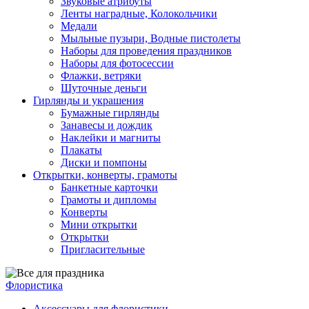
Звуковые атрибуты
Ленты наградные, Колокольчики
Медали
Мыльные пузыри, Водные пистолеты
Наборы для проведения праздников
Наборы для фотосессии
Флажки, ветряки
Шуточные деньги
Гирлянды и украшения
Бумажные гирлянды
Занавесы и дождик
Наклейки и магниты
Плакаты
Диски и помпоны
Открытки, конверты, грамоты
Банкетные карточки
Грамоты и дипломы
Конверты
Мини открытки
Открытки
Пригласительные
Флористика
Аксессуары для флористики