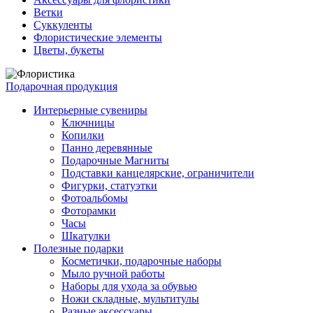
Ветки
Суккуленты
Флористические элементы
Цветы, букеты
Подарочная продукция
Интерьерные сувениры
Ключницы
Копилки
Панно деревянные
Подарочные Магниты
Подставки канцелярские, ограничители
Фигурки, статуэтки
Фотоальбомы
Фоторамки
Часы
Шкатулки
Полезные подарки
Косметички, подарочные наборы
Мыло ручной работы
Наборы для ухода за обувью
Ножи складные, мультитулы
Разные аксессуары