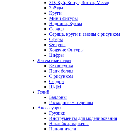
3D, Куб, Конус, Зигзаг, Месяц
Звёзды
Круги
Мини фигуры
Надписи, Буквы
Сердца
Сердца, круги и звезды с рисунком
Сферы
Фигуры
Ходячие Фигуры
Цифры
Латексные шары
Без рисунка
Панч боллы
С рисунком
Сердца
ШДМ
Гелий
Баллоны
Расходные материалы
Аксессуары
Грузики
Инструменты для моделирования
Наклейки, маркеры
Наполнители