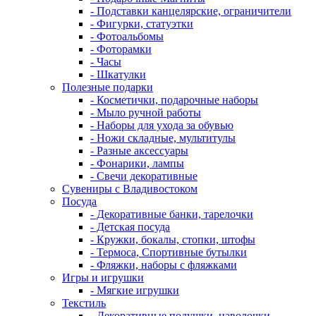
- Подставки канцелярские, ограничители
- Фигурки, статуэтки
- Фотоальбомы
- Фоторамки
- Часы
- Шкатулки
Полезные подарки
- Косметички, подарочные наборы
- Мыло ручной работы
- Наборы для ухода за обувью
- Ножи складные, мультитулы
- Разные аксессуары
- Фонарики, лампы
- Свечи декоративные
Сувениры с Владивостоком
Посуда
- Декоративные банки, тарелочки
- Детская посуда
- Кружки, бокалы, стопки, штофы
- Термоса, Спортивные бутылки
- Фляжки, наборы с фляжками
Игры и игрушки
- Мягкие игрушки
Текстиль
- Декоративные подушки, наволочки