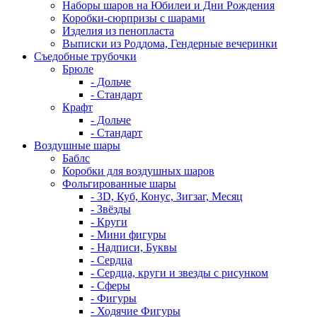
Наборы шаров на Юбилеи и Дни Рождения
Коробки-сюрпризы с шарами
Изделия из пенопласта
Выписки из Роддома, Гендерные вечеринки
Съедобные трубочки
Брюле
- Дольче
- Стандарт
Крафт
- Дольче
- Стандарт
Воздушные шары
Баблс
Коробки для воздушных шаров
Фольгированные шары
- 3D, Куб, Конус, Зигзаг, Месяц
- Звёзды
- Круги
- Мини фигуры
- Надписи, Буквы
- Сердца
- Сердца, круги и звезды с рисунком
- Сферы
- Фигуры
- Ходячие Фигуры