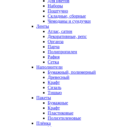
Для цветов
Наборы
Поштучно
Складные, сборные
Чемоданы и сундучки
Ленты
Атлас, сатин
Декоративные, репс
Органза
Парча
Полипропилен
Рафия
Сетка
Наполнители
Бумажный, полимерный
Древесный
Крафт
Сизаль
Тишью
Пакеты
Бумажные
Крафт
Пластиковые
Полиэтиленовые
Плёнка