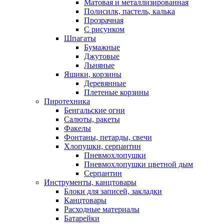
Матовая и металлизированная
Полисилк, пастель, калька
Прозрачная
С рисунком
Шпагаты
Бумажные
Джутовые
Льняные
Ящики, корзины
Деревянные
Плетеные корзины
Пиротехника
Бенгальские огни
Салюты, ракеты
Факелы
Фонтаны, петарды, свечи
Хлопушки, серпантин
Пневмохлопушки
Пневмохлопушки цветной дым
Серпантин
Инструменты, канцтовары
Блоки для записей, закладки
Канцтовары
Расходные материалы
Батарейки