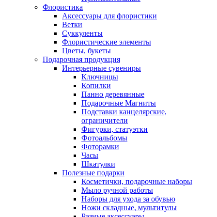
Флористика
Аксессуары для флористики
Ветки
Суккуленты
Флористические элементы
Цветы, букеты
Подарочная продукция
Интерьерные сувениры
Ключницы
Копилки
Панно деревянные
Подарочные Магниты
Подставки канцелярские,
ограничители
Фигурки, статуэтки
Фотоальбомы
Фоторамки
Часы
Шкатулки
Полезные подарки
Косметички, подарочные наборы
Мыло ручной работы
Наборы для ухода за обувью
Ножи складные, мультитулы
Разные аксессуары