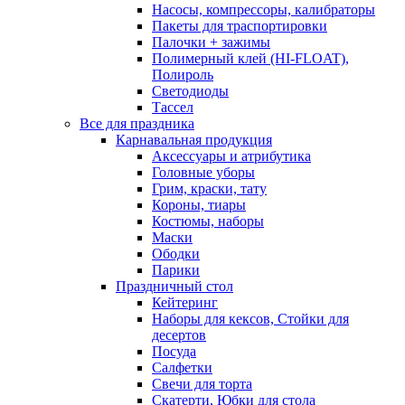
Насосы, компрессоры, калибраторы
Пакеты для траспортировки
Палочки + зажимы
Полимерный клей (HI-FLOAT),
Полироль
Светодиоды
Тассел
Все для праздника
Карнавальная продукция
Аксессуары и атрибутика
Головные уборы
Грим, краски, тату
Короны, тиары
Костюмы, наборы
Маски
Ободки
Парики
Праздничный стол
Кейтеринг
Наборы для кексов, Стойки для
десертов
Посуда
Салфетки
Свечи для торта
Скатерти, Юбки для стола