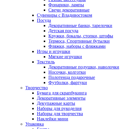
Фонарики, лампы
Свечи декоративные
Сувениры с Владивостоком
Посуда
Декоративные банки, тарелочки
Детская посуда
Кружки, бокалы, стопки, штофы
Термоса, Спортивные бутылки
Фляжки, наборы с фляжками
Игры и игрушки
Мягкие игрушки
Текстиль
Декоративные подушки, наволочки
Носочки, колготки
Полотенца подарочные
Футболки, фартуки
Творчество
Бумага для скрапбукинга
Декоративные элементы
Декупажные карты
Наборы для рукоделия
Наборы для творчества
Наклейки мини
Упаковка