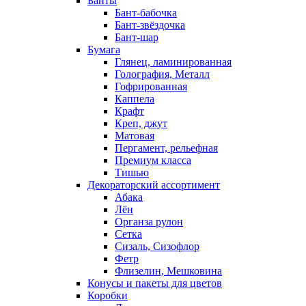
Банты
Бант-бабочка
Бант-звёздочка
Бант-шар
Бумага
Глянец, ламинированная
Голография, Металл
Гофрированная
Каппела
Крафт
Креп, джут
Матовая
Пергамент, рельефная
Премиум класса
Тишью
Декораторский ассортимент
Абака
Лён
Органза рулон
Сетка
Сизаль, Сизофлор
Фетр
Флизелин, Мешковина
Конусы и пакеты для цветов
Коробки