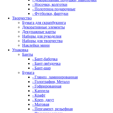
- Носочки, колготки
- Полотенца подарочные
- Футболки, фартуки
Творчество
Бумага для скрапбукинга
Декоративные элементы
Декупажные карты
Наборы для рукоделия
Наборы для творчества
Наклейки мини
Упаковка
Банты
- Бант-бабочка
- Бант-звёздочка
- Бант-шар
Бумага
- Глянец, ламинированная
- Голография, Металл
- Гофрированная
- Каппела
- Крафт
- Креп, джут
- Матовая
- Пергамент, рельефная