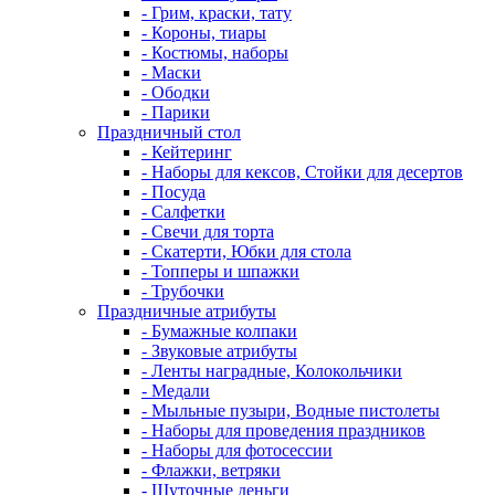
- Грим, краски, тату
- Короны, тиары
- Костюмы, наборы
- Маски
- Ободки
- Парики
Праздничный стол
- Кейтеринг
- Наборы для кексов, Стойки для десертов
- Посуда
- Салфетки
- Свечи для торта
- Скатерти, Юбки для стола
- Топперы и шпажки
- Трубочки
Праздничные атрибуты
- Бумажные колпаки
- Звуковые атрибуты
- Ленты наградные, Колокольчики
- Медали
- Мыльные пузыри, Водные пистолеты
- Наборы для проведения праздников
- Наборы для фотосессии
- Флажки, ветряки
- Шуточные деньги