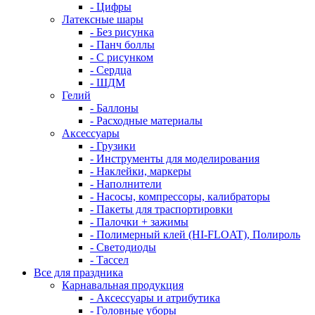
- Цифры
Латексные шары
- Без рисунка
- Панч боллы
- С рисунком
- Сердца
- ШДМ
Гелий
- Баллоны
- Расходные материалы
Аксессуары
- Грузики
- Инструменты для моделирования
- Наклейки, маркеры
- Наполнители
- Насосы, компрессоры, калибраторы
- Пакеты для траспортировки
- Палочки + зажимы
- Полимерный клей (HI-FLOAT), Полироль
- Светодиоды
- Тассел
Все для праздника
Карнавальная продукция
- Аксессуары и атрибутика
- Головные уборы