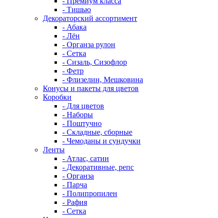
- Премиум класса
- Тишью
Декораторский ассортимент
- Абака
- Лён
- Органза рулон
- Сетка
- Сизаль, Сизофлор
- Фетр
- Флизелин, Мешковина
Конусы и пакеты для цветов
Коробки
- Для цветов
- Наборы
- Поштучно
- Складные, сборные
- Чемоданы и сундучки
Ленты
- Атлас, сатин
- Декоративные, репс
- Органза
- Парча
- Полипропилен
- Рафия
- Сетка