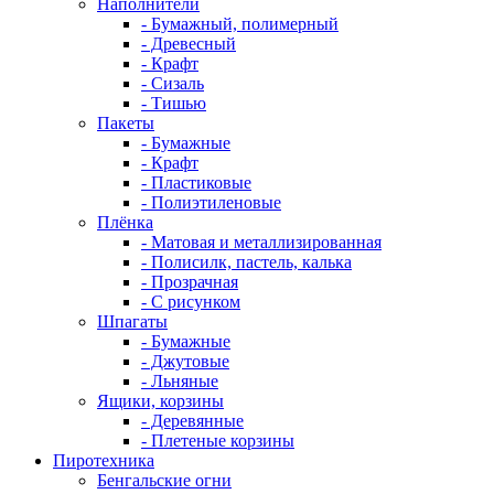
Наполнители
- Бумажный, полимерный
- Древесный
- Крафт
- Сизаль
- Тишью
Пакеты
- Бумажные
- Крафт
- Пластиковые
- Полиэтиленовые
Плёнка
- Матовая и металлизированная
- Полисилк, пастель, калька
- Прозрачная
- С рисунком
Шпагаты
- Бумажные
- Джутовые
- Льняные
Ящики, корзины
- Деревянные
- Плетеные корзины
Пиротехника
Бенгальские огни