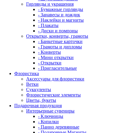
Гирлянды и украшения
- Бумажные гирлянды
- Занавесы и дождик
- Наклейки и магниты
- Плакаты
- Диски и помпоны
Открытки, конверты, грамоты
- Банкетные карточки
- Грамоты и дипломы
- Конверты
- Мини открытки
- Открытки
- Пригласительные
Флористика
Аксессуары для флористики
Ветки
Суккуленты
Флористические элементы
Цветы, букеты
Подарочная продукция
Интерьерные сувениры
- Ключницы
- Копилки
- Панно деревянные
- Подарочные Магниты