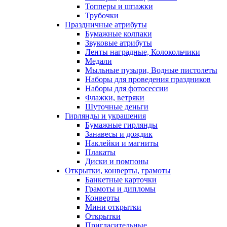
Топперы и шпажки
Трубочки
Праздничные атрибуты
Бумажные колпаки
Звуковые атрибуты
Ленты наградные, Колокольчики
Медали
Мыльные пузыри, Водные пистолеты
Наборы для проведения праздников
Наборы для фотосессии
Флажки, ветряки
Шуточные деньги
Гирлянды и украшения
Бумажные гирлянды
Занавесы и дождик
Наклейки и магниты
Плакаты
Диски и помпоны
Открытки, конверты, грамоты
Банкетные карточки
Грамоты и дипломы
Конверты
Мини открытки
Открытки
Пригласительные