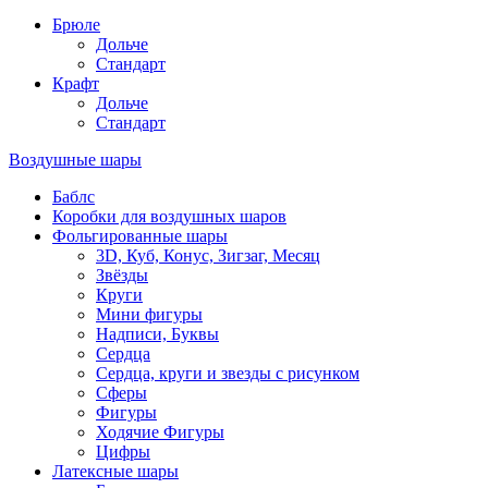
Брюле
Дольче
Стандарт
Крафт
Дольче
Стандарт
Воздушные шары
Баблс
Коробки для воздушных шаров
Фольгированные шары
3D, Куб, Конус, Зигзаг, Месяц
Звёзды
Круги
Мини фигуры
Надписи, Буквы
Сердца
Сердца, круги и звезды с рисунком
Сферы
Фигуры
Ходячие Фигуры
Цифры
Латексные шары