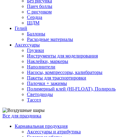
Без рисунка
Панч боллы
С рисунком
Сердца
ШДМ
Гелий
Баллоны
Расходные материалы
Аксессуары
Грузики
Инструменты для моделирования
Наклейки, маркеры
Наполнители
Насосы, компрессоры, калибраторы
Пакеты для траспортировки
Палочки + зажимы
Полимерный клей (HI-FLOAT), Полироль
Светодиоды
Тассел
Все для праздника
Карнавальная продукция
Аксессуары и атрибутика