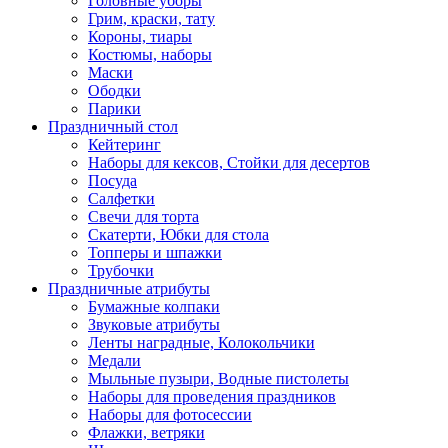
Головные уборы
Грим, краски, тату
Короны, тиары
Костюмы, наборы
Маски
Ободки
Парики
Праздничный стол
Кейтеринг
Наборы для кексов, Стойки для десертов
Посуда
Салфетки
Свечи для торта
Скатерти, Юбки для стола
Топперы и шпажки
Трубочки
Праздничные атрибуты
Бумажные колпаки
Звуковые атрибуты
Ленты наградные, Колокольчики
Медали
Мыльные пузыри, Водные пистолеты
Наборы для проведения праздников
Наборы для фотосессии
Флажки, ветряки