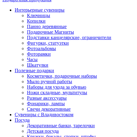
Интерьерные сувениры
Ключницы
Копилки
Панно деревянные
Подарочные Магниты
Подставки канцелярские, ограничители
Фигурки, статуэтки
Фотоальбомы
Фоторамки
Часы
Шкатулки
Полезные подарки
Косметички, подарочные наборы
Мыло ручной работы
Наборы для ухода за обувью
Ножи складные, мультитулы
Разные аксессуары
Фонарики, лампы
Свечи декоративные
Сувениры с Владивостоком
Посуда
Декоративные банки, тарелочки
Детская посуда
Кружки, бокалы, стопки, штофы