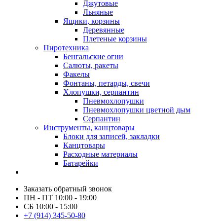
Джутовые
Льняные
Ящики, корзины
Деревянные
Плетеные корзины
Пиротехника
Бенгальские огни
Салюты, ракеты
Факелы
Фонтаны, петарды, свечи
Хлопушки, серпантин
Пневмохлопушки
Пневмохлопушки цветной дым
Серпантин
Инструменты, канцтовары
Блоки для записей, закладки
Канцтовары
Расходные материалы
Батарейки
Заказать обратный звонок
ПН - ПТ 10:00 - 19:00
СБ 10:00 - 15:00
+7 (914) 345-50-80