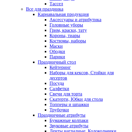
Тассел
Все для праздника
Карнавальная продукция
Аксессуары и атрибутика
Головные уборы
Грим, краски, тату
Короны, тиары
Костюмы, наборы
Маски
Ободки
Парики
Праздничный стол
Кейтеринг
Наборы для кексов, Стойки для
десертов
Посуда
Салфетки
Свечи для торта
Скатерти, Юбки для стола
Топперы и шпажки
Трубочки
Праздничные атрибуты
Бумажные колпаки
Звуковые атрибуты
Ленты наградные, Колокольчики