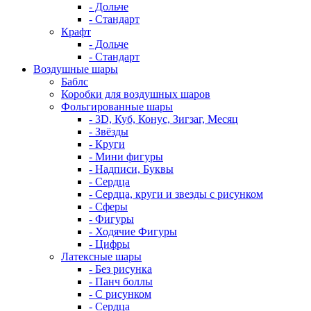
- Дольче
- Стандарт
Крафт
- Дольче
- Стандарт
Воздушные шары
Баблс
Коробки для воздушных шаров
Фольгированные шары
- 3D, Куб, Конус, Зигзаг, Месяц
- Звёзды
- Круги
- Мини фигуры
- Надписи, Буквы
- Сердца
- Сердца, круги и звезды с рисунком
- Сферы
- Фигуры
- Ходячие Фигуры
- Цифры
Латексные шары
- Без рисунка
- Панч боллы
- С рисунком
- Сердца