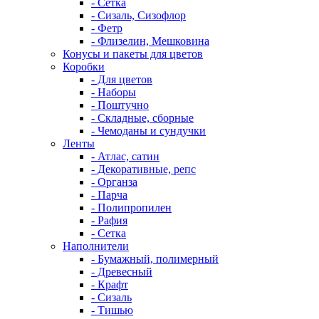
- Сетка
- Сизаль, Сизофлор
- Фетр
- Флизелин, Мешковина
Конусы и пакеты для цветов
Коробки
- Для цветов
- Наборы
- Поштучно
- Складные, сборные
- Чемоданы и сундучки
Ленты
- Атлас, сатин
- Декоративные, репс
- Органза
- Парча
- Полипропилен
- Рафия
- Сетка
Наполнители
- Бумажный, полимерный
- Древесный
- Крафт
- Сизаль
- Тишью