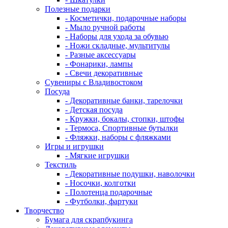
Полезные подарки
- Косметички, подарочные наборы
- Мыло ручной работы
- Наборы для ухода за обувью
- Ножи складные, мультитулы
- Разные аксессуары
- Фонарики, лампы
- Свечи декоративные
Сувениры с Владивостоком
Посуда
- Декоративные банки, тарелочки
- Детская посуда
- Кружки, бокалы, стопки, штофы
- Термоса, Спортивные бутылки
- Фляжки, наборы с фляжками
Игры и игрушки
- Мягкие игрушки
Текстиль
- Декоративные подушки, наволочки
- Носочки, колготки
- Полотенца подарочные
- Футболки, фартуки
Творчество
Бумага для скрапбукинга