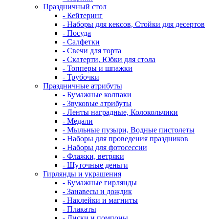
Праздничный стол
- Кейтеринг
- Наборы для кексов, Стойки для десертов
- Посуда
- Салфетки
- Свечи для торта
- Скатерти, Юбки для стола
- Топперы и шпажки
- Трубочки
Праздничные атрибуты
- Бумажные колпаки
- Звуковые атрибуты
- Ленты наградные, Колокольчики
- Медали
- Мыльные пузыри, Водные пистолеты
- Наборы для проведения праздников
- Наборы для фотосессии
- Флажки, ветряки
- Шуточные деньги
Гирлянды и украшения
- Бумажные гирлянды
- Занавесы и дождик
- Наклейки и магниты
- Плакаты
- Диски и помпоны