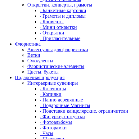
Открытки, конверты, грамоты
- Банкетные карточки
- Грамоты и дипломы
- Конверты
- Мини открытки
- Открытки
- Пригласительные
Флористика
Аксессуары для флористики
Ветки
Суккуленты
Флористические элементы
Цветы, букеты
Подарочная продукция
Интерьерные сувениры
- Ключницы
- Копилки
- Панно деревянные
- Подарочные Магниты
- Подставки канцелярские, ограничители
- Фигурки, статуэтки
- Фотоальбомы
- Фоторамки
- Часы
- Шкатулки