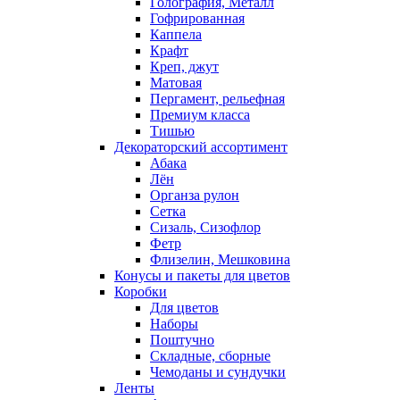
Голография, Металл
Гофрированная
Каппела
Крафт
Креп, джут
Матовая
Пергамент, рельефная
Премиум класса
Тишью
Декораторский ассортимент
Абака
Лён
Органза рулон
Сетка
Сизаль, Сизофлор
Фетр
Флизелин, Мешковина
Конусы и пакеты для цветов
Коробки
Для цветов
Наборы
Поштучно
Складные, сборные
Чемоданы и сундучки
Ленты