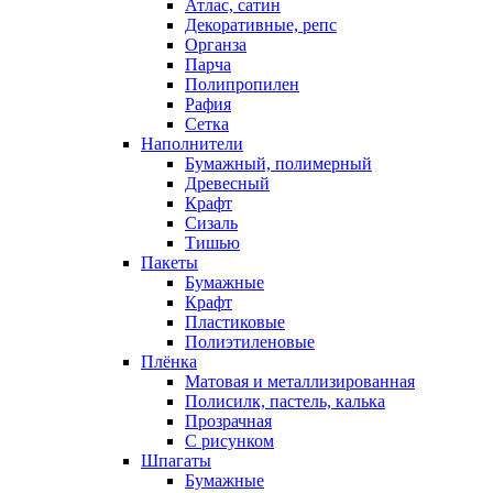
Атлас, сатин
Декоративные, репс
Органза
Парча
Полипропилен
Рафия
Сетка
Наполнители
Бумажный, полимерный
Древесный
Крафт
Сизаль
Тишью
Пакеты
Бумажные
Крафт
Пластиковые
Полиэтиленовые
Плёнка
Матовая и металлизированная
Полисилк, пастель, калька
Прозрачная
С рисунком
Шпагаты
Бумажные