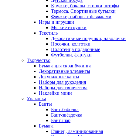
Детская посуда
Кружки, бокалы, стопки, штофы
Термоса, Спортивные бутылки
Фляжки, наборы с фляжками
Игры и игрушки
Мягкие игрушки
Текстиль
Декоративные подушки, наволочки
Носочки, колготки
Полотенца подарочные
Футболки, фартуки
Творчество
Бумага для скрапбукинга
Декоративные элементы
Декупажные карты
Наборы для рукоделия
Наборы для творчества
Наклейки мини
Упаковка
Банты
Бант-бабочка
Бант-звёздочка
Бант-шар
Бумага
Глянец, ламинированная