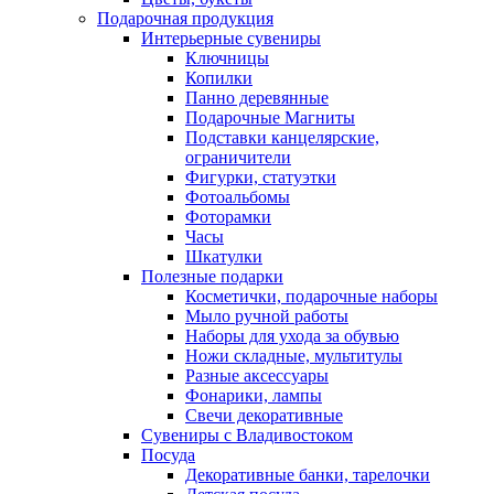
Подарочная продукция
Интерьерные сувениры
Ключницы
Копилки
Панно деревянные
Подарочные Магниты
Подставки канцелярские,
ограничители
Фигурки, статуэтки
Фотоальбомы
Фоторамки
Часы
Шкатулки
Полезные подарки
Косметички, подарочные наборы
Мыло ручной работы
Наборы для ухода за обувью
Ножи складные, мультитулы
Разные аксессуары
Фонарики, лампы
Свечи декоративные
Сувениры с Владивостоком
Посуда
Декоративные банки, тарелочки