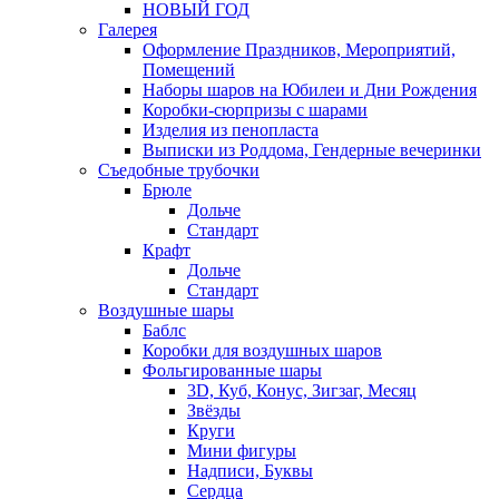
НОВЫЙ ГОД
Галерея
Оформление Праздников, Мероприятий,
Помещений
Наборы шаров на Юбилеи и Дни Рождения
Коробки-сюрпризы с шарами
Изделия из пенопласта
Выписки из Роддома, Гендерные вечеринки
Съедобные трубочки
Брюле
Дольче
Стандарт
Крафт
Дольче
Стандарт
Воздушные шары
Баблс
Коробки для воздушных шаров
Фольгированные шары
3D, Куб, Конус, Зигзаг, Месяц
Звёзды
Круги
Мини фигуры
Надписи, Буквы
Сердца