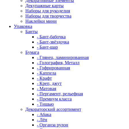
Декоративные элементы
Декупажные карты
Наборы для рукоделия
Наборы для творчества
Наклейки мини
Упаковка
Банты
- Бант-бабочка
- Бант-звёздочка
- Бант-шар
Бумага
- Глянец, ламинированная
- Голография, Металл
- Гофрированная
- Каппела
- Крафт
- Креп, джут
- Матовая
- Пергамент, рельефная
- Премиум класса
- Тишью
Декораторский ассортимент
- Абака
- Лён
- Органза рулон