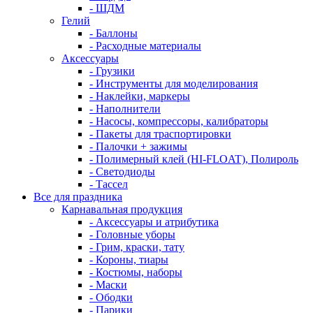
- ШДМ
Гелий
- Баллоны
- Расходные материалы
Аксессуары
- Грузики
- Инструменты для моделирования
- Наклейки, маркеры
- Наполнители
- Насосы, компрессоры, калибраторы
- Пакеты для траспортировки
- Палочки + зажимы
- Полимерный клей (HI-FLOAT), Полироль
- Светодиоды
- Тассел
Все для праздника
Карнавальная продукция
- Аксессуары и атрибутика
- Головные уборы
- Грим, краски, тату
- Короны, тиары
- Костюмы, наборы
- Маски
- Ободки
- Парики