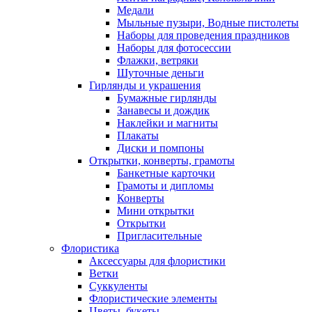
Медали
Мыльные пузыри, Водные пистолеты
Наборы для проведения праздников
Наборы для фотосессии
Флажки, ветряки
Шуточные деньги
Гирлянды и украшения
Бумажные гирлянды
Занавесы и дождик
Наклейки и магниты
Плакаты
Диски и помпоны
Открытки, конверты, грамоты
Банкетные карточки
Грамоты и дипломы
Конверты
Мини открытки
Открытки
Пригласительные
Флористика
Аксессуары для флористики
Ветки
Суккуленты
Флористические элементы
Цветы, букеты