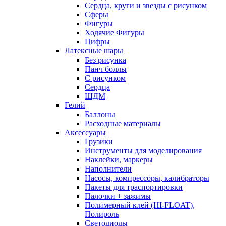
Сердца, круги и звезды с рисунком
Сферы
Фигуры
Ходячие Фигуры
Цифры
Латексные шары
Без рисунка
Панч боллы
С рисунком
Сердца
ШДМ
Гелий
Баллоны
Расходные материалы
Аксессуары
Грузики
Инструменты для моделирования
Наклейки, маркеры
Наполнители
Насосы, компрессоры, калибраторы
Пакеты для траспортировки
Палочки + зажимы
Полимерный клей (HI-FLOAT),
Полироль
Светодиоды