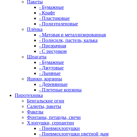
Пакеты
- Бумажные
- Крафт
- Пластиковые
- Полиэтиленовые
Плёнка
- Матовая и металлизированная
- Полисилк, пастель, калька
- Прозрачная
- С рисунком
Шпагаты
- Бумажные
- Джутовые
- Льняные
Ящики, корзины
- Деревянные
- Плетеные корзины
Пиротехника
Бенгальские огни
Салюты, ракеты
Факелы
Фонтаны, петарды, свечи
Хлопушки, серпантин
- Пневмохлопушки
- Пневмохлопушки цветной дым