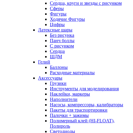
Сердца, круги и звезды с рисунком
Сферы
Фигуры
Ходячие Фигуры
Цифры
Латексные шары
Без рисунка
Панч боллы
С рисунком
Сердца
ШДМ
Гелий
Баллоны
Расходные материалы
Аксессуары
Грузики
Инструменты для моделирования
Наклейки, маркеры
Наполнители
Насосы, компрессоры, калибраторы
Пакеты для траспортировки
Палочки + зажимы
Полимерный клей (HI-FLOAT),
Полироль
Светодиоды