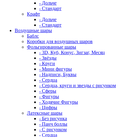
- Дольче
- Стандарт
Крафт
- Дольче
- Стандарт
Воздушные шары
Баблс
Коробки для воздушных шаров
Фольгированные шары
- 3D, Куб, Конус, Зигзаг, Месяц
- Звёзды
- Круги
- Мини фигуры
- Надписи, Буквы
- Сердца
- Сердца, круги и звезды с рисунком
- Сферы
- Фигуры
- Ходячие Фигуры
- Цифры
Латексные шары
- Без рисунка
- Панч боллы
- С рисунком
- Сердца