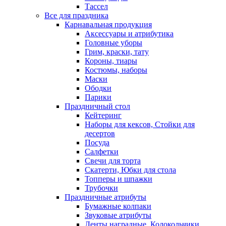
Тассел
Все для праздника
Карнавальная продукция
Аксессуары и атрибутика
Головные уборы
Грим, краски, тату
Короны, тиары
Костюмы, наборы
Маски
Ободки
Парики
Праздничный стол
Кейтеринг
Наборы для кексов, Стойки для
десертов
Посуда
Салфетки
Свечи для торта
Скатерти, Юбки для стола
Топперы и шпажки
Трубочки
Праздничные атрибуты
Бумажные колпаки
Звуковые атрибуты
Ленты наградные, Колокольчики