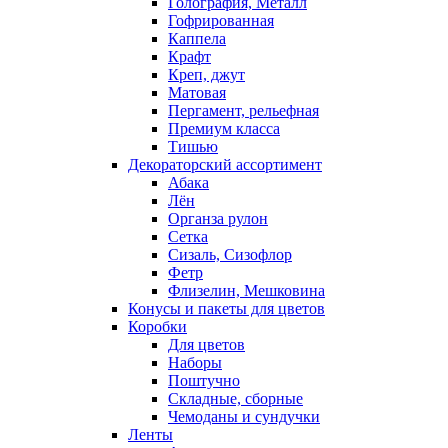
Голография, Металл
Гофрированная
Каппела
Крафт
Креп, джут
Матовая
Пергамент, рельефная
Премиум класса
Тишью
Декораторский ассортимент
Абака
Лён
Органза рулон
Сетка
Сизаль, Сизофлор
Фетр
Флизелин, Мешковина
Конусы и пакеты для цветов
Коробки
Для цветов
Наборы
Поштучно
Складные, сборные
Чемоданы и сундучки
Ленты