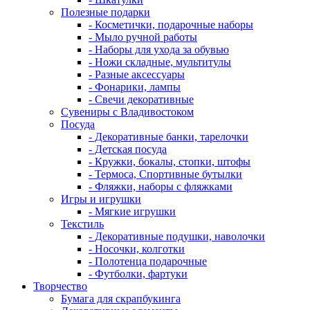
Полезные подарки
- Косметички, подарочные наборы
- Мыло ручной работы
- Наборы для ухода за обувью
- Ножи складные, мультитулы
- Разные аксессуары
- Фонарики, лампы
- Свечи декоративные
Сувениры с Владивостоком
Посуда
- Декоративные банки, тарелочки
- Детская посуда
- Кружки, бокалы, стопки, штофы
- Термоса, Спортивные бутылки
- Фляжки, наборы с фляжками
Игры и игрушки
- Мягкие игрушки
Текстиль
- Декоративные подушки, наволочки
- Носочки, колготки
- Полотенца подарочные
- Футболки, фартуки
Творчество
Бумага для скрапбукинга