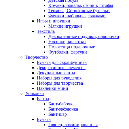
Детская посуда
Кружки, бокалы, стопки, штофы
Термоса, Спортивные бутылки
Фляжки, наборы с фляжками
Игры и игрушки
Мягкие игрушки
Текстиль
Декоративные подушки, наволочки
Носочки, колготки
Полотенца подарочные
Футболки, фартуки
Творчество
Бумага для скрапбукинга
Декоративные элементы
Декупажные карты
Наборы для рукоделия
Наборы для творчества
Наклейки мини
Упаковка
Банты
Бант-бабочка
Бант-звёздочка
Бант-шар
Бумага
Глянец, ламинированная