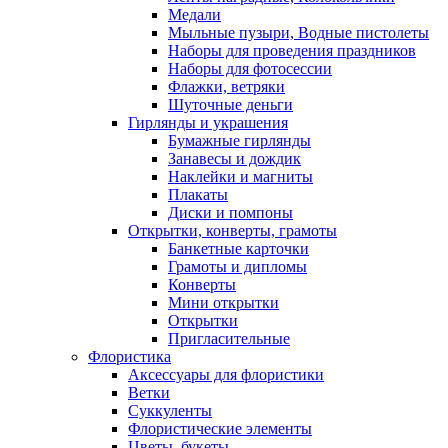
Медали
Мыльные пузыри, Водные пистолеты
Наборы для проведения праздников
Наборы для фотосессии
Флажки, ветряки
Шуточные деньги
Гирлянды и украшения
Бумажные гирлянды
Занавесы и дождик
Наклейки и магниты
Плакаты
Диски и помпоны
Открытки, конверты, грамоты
Банкетные карточки
Грамоты и дипломы
Конверты
Мини открытки
Открытки
Пригласительные
Флористика
Аксессуары для флористики
Ветки
Суккуленты
Флористические элементы
Цветы, букеты