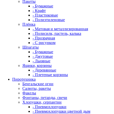
Пакеты
- Бумажные
- Крафт
- Пластиковые
- Полиэтиленовые
Плёнка
- Матовая и металлизированная
- Полисилк, пастель, калька
- Прозрачная
- С рисунком
Шпагаты
- Бумажные
- Джутовые
- Льняные
Ящики, корзины
- Деревянные
- Плетеные корзины
Пиротехника
Бенгальские огни
Салюты, ракеты
Факелы
Фонтаны, петарды, свечи
Хлопушки, серпантин
- Пневмохлопушки
- Пневмохлопушки цветной дым