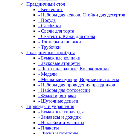
Праздничный стол
- Кейтеринг
- Наборы для кексов, Стойки для десертов
- Посуда
- Салфетки
- Свечи для торта
- Скатерти, Юбки для стола
- Топперы и шпажки
- Трубочки
Праздничные атрибуты
- Бумажные колпаки
- Звуковые атрибуты
- Ленты наградные, Колокольчики
- Медали
- Мыльные пузыри, Водные пистолеты
- Наборы для проведения праздников
- Наборы для фотосессии
- Флажки, ветряки
- Шуточные деньги
Гирлянды и украшения
- Бумажные гирлянды
- Занавесы и дождик
- Наклейки и магниты
- Плакаты
- Диски и помпоны