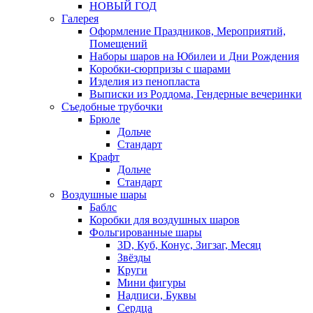
НОВЫЙ ГОД
Галерея
Оформление Праздников, Мероприятий,
Помещений
Наборы шаров на Юбилеи и Дни Рождения
Коробки-сюрпризы с шарами
Изделия из пенопласта
Выписки из Роддома, Гендерные вечеринки
Съедобные трубочки
Брюле
Дольче
Стандарт
Крафт
Дольче
Стандарт
Воздушные шары
Баблс
Коробки для воздушных шаров
Фольгированные шары
3D, Куб, Конус, Зигзаг, Месяц
Звёзды
Круги
Мини фигуры
Надписи, Буквы
Сердца