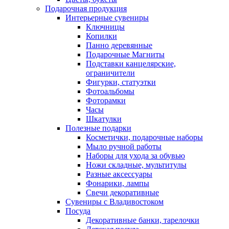
Подарочная продукция
Интерьерные сувениры
Ключницы
Копилки
Панно деревянные
Подарочные Магниты
Подставки канцелярские,
ограничители
Фигурки, статуэтки
Фотоальбомы
Фоторамки
Часы
Шкатулки
Полезные подарки
Косметички, подарочные наборы
Мыло ручной работы
Наборы для ухода за обувью
Ножи складные, мультитулы
Разные аксессуары
Фонарики, лампы
Свечи декоративные
Сувениры с Владивостоком
Посуда
Декоративные банки, тарелочки