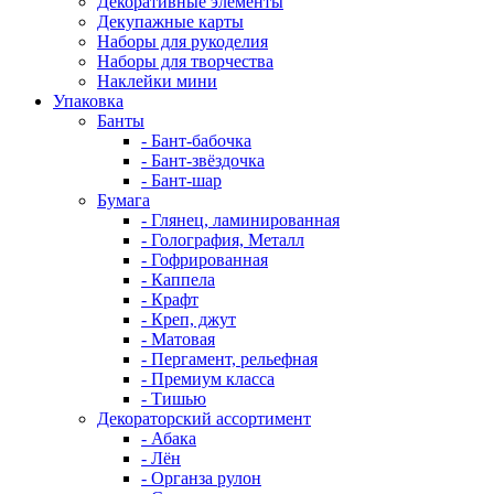
Декоративные элементы
Декупажные карты
Наборы для рукоделия
Наборы для творчества
Наклейки мини
Упаковка
Банты
- Бант-бабочка
- Бант-звёздочка
- Бант-шар
Бумага
- Глянец, ламинированная
- Голография, Металл
- Гофрированная
- Каппела
- Крафт
- Креп, джут
- Матовая
- Пергамент, рельефная
- Премиум класса
- Тишью
Декораторский ассортимент
- Абака
- Лён
- Органза рулон