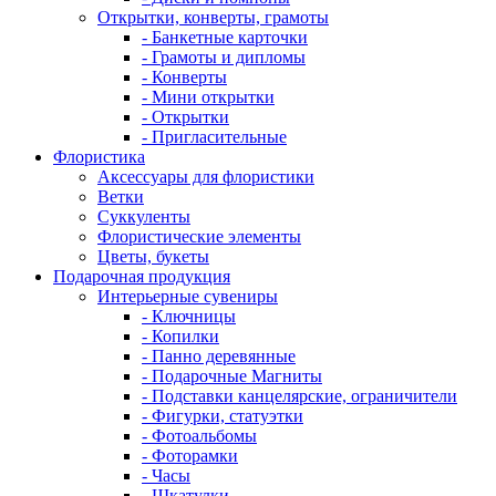
Открытки, конверты, грамоты
- Банкетные карточки
- Грамоты и дипломы
- Конверты
- Мини открытки
- Открытки
- Пригласительные
Флористика
Аксессуары для флористики
Ветки
Суккуленты
Флористические элементы
Цветы, букеты
Подарочная продукция
Интерьерные сувениры
- Ключницы
- Копилки
- Панно деревянные
- Подарочные Магниты
- Подставки канцелярские, ограничители
- Фигурки, статуэтки
- Фотоальбомы
- Фоторамки
- Часы
- Шкатулки