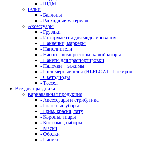
- ШДМ
Гелий
- Баллоны
- Расходные материалы
Аксессуары
- Грузики
- Инструменты для моделирования
- Наклейки, маркеры
- Наполнители
- Насосы, компрессоры, калибраторы
- Пакеты для траспортировки
- Палочки + зажимы
- Полимерный клей (HI-FLOAT), Полироль
- Светодиоды
- Тассел
Все для праздника
Карнавальная продукция
- Аксессуары и атрибутика
- Головные уборы
- Грим, краски, тату
- Короны, тиары
- Костюмы, наборы
- Маски
- Ободки
- Парики