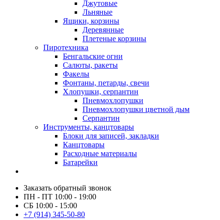
Джутовые
Льняные
Ящики, корзины
Деревянные
Плетеные корзины
Пиротехника
Бенгальские огни
Салюты, ракеты
Факелы
Фонтаны, петарды, свечи
Хлопушки, серпантин
Пневмохлопушки
Пневмохлопушки цветной дым
Серпантин
Инструменты, канцтовары
Блоки для записей, закладки
Канцтовары
Расходные материалы
Батарейки
Заказать обратный звонок
ПН - ПТ 10:00 - 19:00
СБ 10:00 - 15:00
+7 (914) 345-50-80