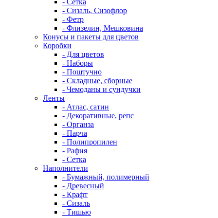
- Сетка
- Сизаль, Сизофлор
- Фетр
- Флизелин, Мешковина
Конусы и пакеты для цветов
Коробки
- Для цветов
- Наборы
- Поштучно
- Складные, сборные
- Чемоданы и сундучки
Ленты
- Атлас, сатин
- Декоративные, репс
- Органза
- Парча
- Полипропилен
- Рафия
- Сетка
Наполнители
- Бумажный, полимерный
- Древесный
- Крафт
- Сизаль
- Тишью