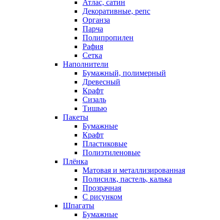
Атлас, сатин
Декоративные, репс
Органза
Парча
Полипропилен
Рафия
Сетка
Наполнители
Бумажный, полимерный
Древесный
Крафт
Сизаль
Тишью
Пакеты
Бумажные
Крафт
Пластиковые
Полиэтиленовые
Плёнка
Матовая и металлизированная
Полисилк, пастель, калька
Прозрачная
С рисунком
Шпагаты
Бумажные