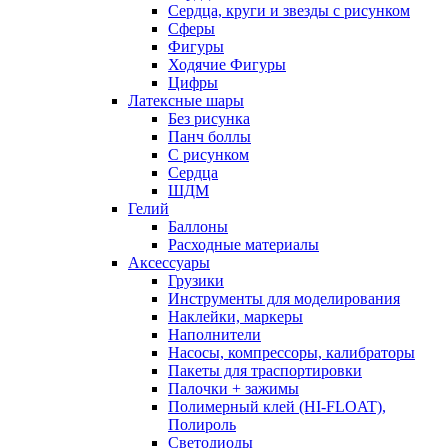
Сердца, круги и звезды с рисунком
Сферы
Фигуры
Ходячие Фигуры
Цифры
Латексные шары
Без рисунка
Панч боллы
С рисунком
Сердца
ШДМ
Гелий
Баллоны
Расходные материалы
Аксессуары
Грузики
Инструменты для моделирования
Наклейки, маркеры
Наполнители
Насосы, компрессоры, калибраторы
Пакеты для траспортировки
Палочки + зажимы
Полимерный клей (HI-FLOAT),
Полироль
Светодиоды