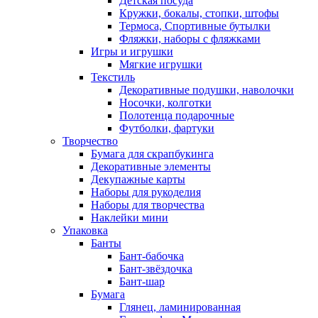
Детская посуда
Кружки, бокалы, стопки, штофы
Термоса, Спортивные бутылки
Фляжки, наборы с фляжками
Игры и игрушки
Мягкие игрушки
Текстиль
Декоративные подушки, наволочки
Носочки, колготки
Полотенца подарочные
Футболки, фартуки
Творчество
Бумага для скрапбукинга
Декоративные элементы
Декупажные карты
Наборы для рукоделия
Наборы для творчества
Наклейки мини
Упаковка
Банты
Бант-бабочка
Бант-звёздочка
Бант-шар
Бумага
Глянец, ламинированная