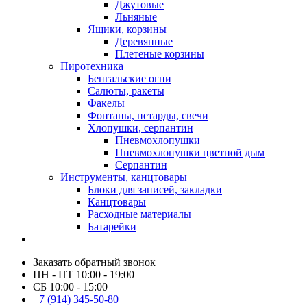
Джутовые
Льняные
Ящики, корзины
Деревянные
Плетеные корзины
Пиротехника
Бенгальские огни
Салюты, ракеты
Факелы
Фонтаны, петарды, свечи
Хлопушки, серпантин
Пневмохлопушки
Пневмохлопушки цветной дым
Серпантин
Инструменты, канцтовары
Блоки для записей, закладки
Канцтовары
Расходные материалы
Батарейки
Заказать обратный звонок
ПН - ПТ 10:00 - 19:00
СБ 10:00 - 15:00
+7 (914) 345-50-80