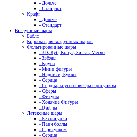
- Дольче
- Стандарт
Крафт
- Дольче
- Стандарт
Воздушные шары
Баблс
Коробки для воздушных шаров
Фольгированные шары
- 3D, Куб, Конус, Зигзаг, Месяц
- Звёзды
- Круги
- Мини фигуры
- Надписи, Буквы
- Сердца
- Сердца, круги и звезды с рисунком
- Сферы
- Фигуры
- Ходячие Фигуры
- Цифры
Латексные шары
- Без рисунка
- Панч боллы
- С рисунком
- Сердца