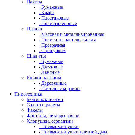
Пакеты
- Бумажные
- Крафт
- Пластиковые
- Полиэтиленовые
Плёнка
- Матовая и металлизированная
- Полисилк, пастель, калька
- Прозрачная
- С рисунком
Шпагаты
- Бумажные
- Джутовые
- Льняные
Ящики, корзины
- Деревянные
- Плетеные корзины
Пиротехника
Бенгальские огни
Салюты, ракеты
Факелы
Фонтаны, петарды, свечи
Хлопушки, серпантин
- Пневмохлопушки
- Пневмохлопушки цветной дым