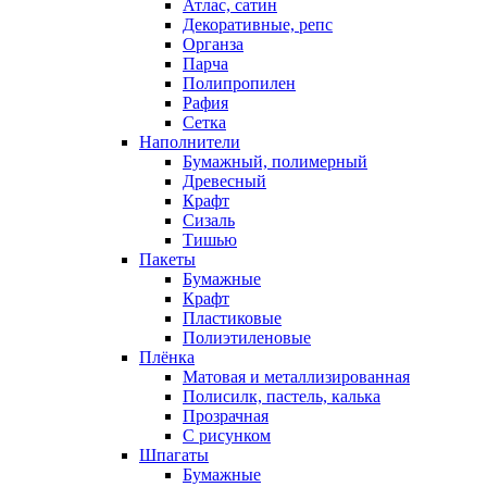
Атлас, сатин
Декоративные, репс
Органза
Парча
Полипропилен
Рафия
Сетка
Наполнители
Бумажный, полимерный
Древесный
Крафт
Сизаль
Тишью
Пакеты
Бумажные
Крафт
Пластиковые
Полиэтиленовые
Плёнка
Матовая и металлизированная
Полисилк, пастель, калька
Прозрачная
С рисунком
Шпагаты
Бумажные