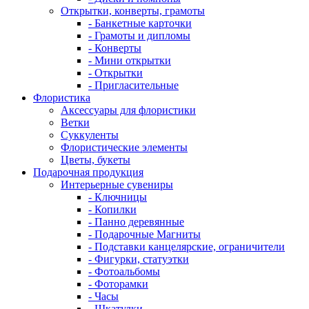
Открытки, конверты, грамоты
- Банкетные карточки
- Грамоты и дипломы
- Конверты
- Мини открытки
- Открытки
- Пригласительные
Флористика
Аксессуары для флористики
Ветки
Суккуленты
Флористические элементы
Цветы, букеты
Подарочная продукция
Интерьерные сувениры
- Ключницы
- Копилки
- Панно деревянные
- Подарочные Магниты
- Подставки канцелярские, ограничители
- Фигурки, статуэтки
- Фотоальбомы
- Фоторамки
- Часы
- Шкатулки