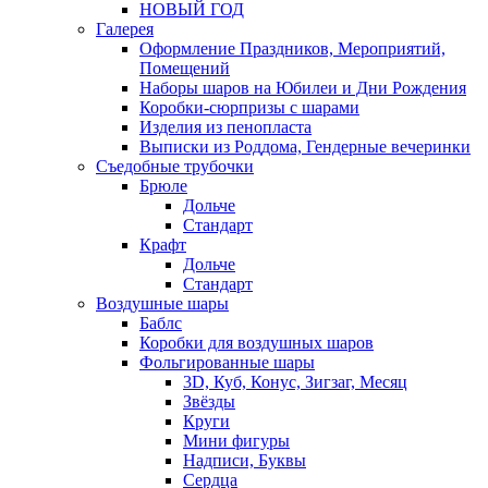
НОВЫЙ ГОД
Галерея
Оформление Праздников, Мероприятий,
Помещений
Наборы шаров на Юбилеи и Дни Рождения
Коробки-сюрпризы с шарами
Изделия из пенопласта
Выписки из Роддома, Гендерные вечеринки
Съедобные трубочки
Брюле
Дольче
Стандарт
Крафт
Дольче
Стандарт
Воздушные шары
Баблс
Коробки для воздушных шаров
Фольгированные шары
3D, Куб, Конус, Зигзаг, Месяц
Звёзды
Круги
Мини фигуры
Надписи, Буквы
Сердца