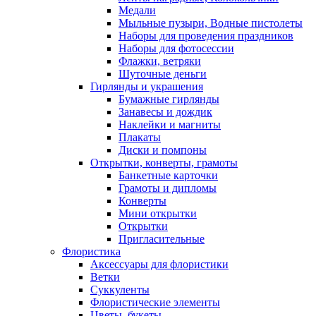
Медали
Мыльные пузыри, Водные пистолеты
Наборы для проведения праздников
Наборы для фотосессии
Флажки, ветряки
Шуточные деньги
Гирлянды и украшения
Бумажные гирлянды
Занавесы и дождик
Наклейки и магниты
Плакаты
Диски и помпоны
Открытки, конверты, грамоты
Банкетные карточки
Грамоты и дипломы
Конверты
Мини открытки
Открытки
Пригласительные
Флористика
Аксессуары для флористики
Ветки
Суккуленты
Флористические элементы
Цветы, букеты