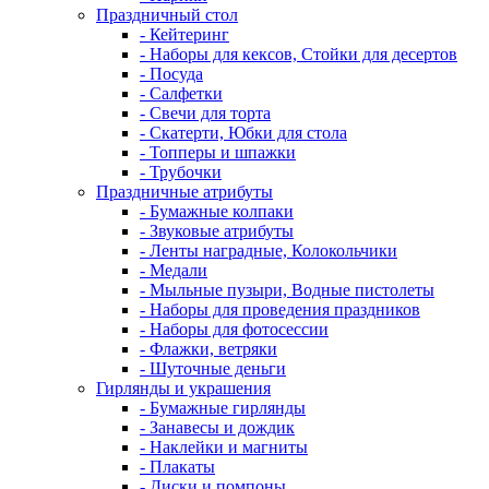
Праздничный стол
- Кейтеринг
- Наборы для кексов, Стойки для десертов
- Посуда
- Салфетки
- Свечи для торта
- Скатерти, Юбки для стола
- Топперы и шпажки
- Трубочки
Праздничные атрибуты
- Бумажные колпаки
- Звуковые атрибуты
- Ленты наградные, Колокольчики
- Медали
- Мыльные пузыри, Водные пистолеты
- Наборы для проведения праздников
- Наборы для фотосессии
- Флажки, ветряки
- Шуточные деньги
Гирлянды и украшения
- Бумажные гирлянды
- Занавесы и дождик
- Наклейки и магниты
- Плакаты
- Диски и помпоны