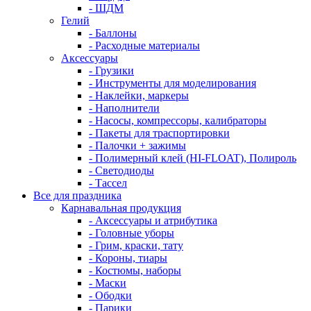
- ШДМ
Гелий
- Баллоны
- Расходные материалы
Аксессуары
- Грузики
- Инструменты для моделирования
- Наклейки, маркеры
- Наполнители
- Насосы, компрессоры, калибраторы
- Пакеты для траспортировки
- Палочки + зажимы
- Полимерный клей (HI-FLOAT), Полироль
- Светодиоды
- Тассел
Все для праздника
Карнавальная продукция
- Аксессуары и атрибутика
- Головные уборы
- Грим, краски, тату
- Короны, тиары
- Костюмы, наборы
- Маски
- Ободки
- Парики