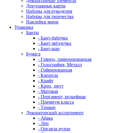
Декоративные элементы
Декупажные карты
Наборы для рукоделия
Наборы для творчества
Наклейки мини
Упаковка
Банты
- Бант-бабочка
- Бант-звёздочка
- Бант-шар
Бумага
- Глянец, ламинированная
- Голография, Металл
- Гофрированная
- Каппела
- Крафт
- Креп, джут
- Матовая
- Пергамент, рельефная
- Премиум класса
- Тишью
Декораторский ассортимент
- Абака
- Лён
- Органза рулон