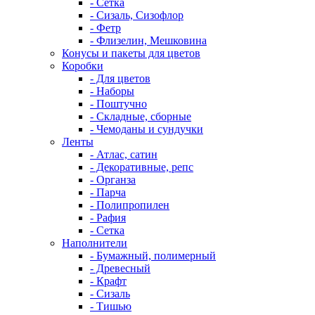
- Сетка
- Сизаль, Сизофлор
- Фетр
- Флизелин, Мешковина
Конусы и пакеты для цветов
Коробки
- Для цветов
- Наборы
- Поштучно
- Складные, сборные
- Чемоданы и сундучки
Ленты
- Атлас, сатин
- Декоративные, репс
- Органза
- Парча
- Полипропилен
- Рафия
- Сетка
Наполнители
- Бумажный, полимерный
- Древесный
- Крафт
- Сизаль
- Тишью