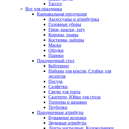
Тассел
Все для праздника
Карнавальная продукция
Аксессуары и атрибутика
Головные уборы
Грим, краски, тату
Короны, тиары
Костюмы, наборы
Маски
Ободки
Парики
Праздничный стол
Кейтеринг
Наборы для кексов, Стойки для
десертов
Посуда
Салфетки
Свечи для торта
Скатерти, Юбки для стола
Топперы и шпажки
Трубочки
Праздничные атрибуты
Бумажные колпаки
Звуковые атрибуты
Ленты наградные, Колокольчики