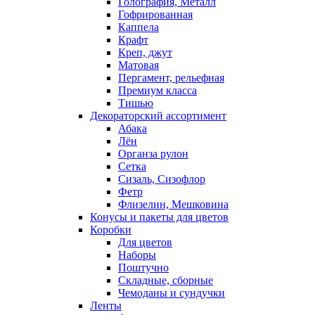
Голография, Металл
Гофрированная
Каппела
Крафт
Креп, джут
Матовая
Пергамент, рельефная
Премиум класса
Тишью
Декораторский ассортимент
Абака
Лён
Органза рулон
Сетка
Сизаль, Сизофлор
Фетр
Флизелин, Мешковина
Конусы и пакеты для цветов
Коробки
Для цветов
Наборы
Поштучно
Складные, сборные
Чемоданы и сундучки
Ленты