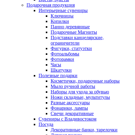
Подарочная продукция
Интерьерные сувениры
Ключницы
Копилки
Панно деревянные
Подарочные Магниты
Подставки канцелярские,
ограничители
Фигурки, статуэтки
Фотоальбомы
Фоторамки
Часы
Шкатулки
Полезные подарки
Косметички, подарочные наборы
Мыло ручной работы
Наборы для ухода за обувью
Ножи складные, мультитулы
Разные аксессуары
Фонарики, лампы
Свечи декоративные
Сувениры с Владивостоком
Посуда
Декоративные банки, тарелочки