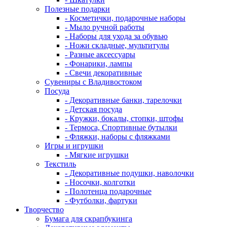
Полезные подарки
- Косметички, подарочные наборы
- Мыло ручной работы
- Наборы для ухода за обувью
- Ножи складные, мультитулы
- Разные аксессуары
- Фонарики, лампы
- Свечи декоративные
Сувениры с Владивостоком
Посуда
- Декоративные банки, тарелочки
- Детская посуда
- Кружки, бокалы, стопки, штофы
- Термоса, Спортивные бутылки
- Фляжки, наборы с фляжками
Игры и игрушки
- Мягкие игрушки
Текстиль
- Декоративные подушки, наволочки
- Носочки, колготки
- Полотенца подарочные
- Футболки, фартуки
Творчество
Бумага для скрапбукинга