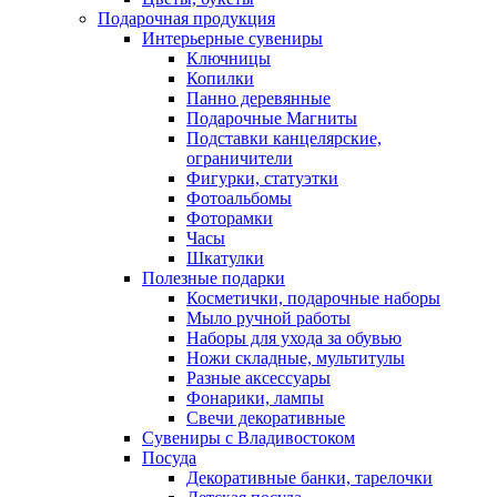
Подарочная продукция
Интерьерные сувениры
Ключницы
Копилки
Панно деревянные
Подарочные Магниты
Подставки канцелярские,
ограничители
Фигурки, статуэтки
Фотоальбомы
Фоторамки
Часы
Шкатулки
Полезные подарки
Косметички, подарочные наборы
Мыло ручной работы
Наборы для ухода за обувью
Ножи складные, мультитулы
Разные аксессуары
Фонарики, лампы
Свечи декоративные
Сувениры с Владивостоком
Посуда
Декоративные банки, тарелочки