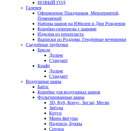
НОВЫЙ ГОД
Галерея
Оформление Праздников, Мероприятий,
Помещений
Наборы шаров на Юбилеи и Дни Рождения
Коробки-сюрпризы с шарами
Изделия из пенопласта
Выписки из Роддома, Гендерные вечеринки
Съедобные трубочки
Брюле
Дольче
Стандарт
Крафт
Дольче
Стандарт
Воздушные шары
Баблс
Коробки для воздушных шаров
Фольгированные шары
3D, Куб, Конус, Зигзаг, Месяц
Звёзды
Круги
Мини фигуры
Надписи, Буквы
Сердца