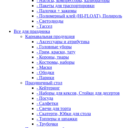
- Насосы, компрессоры, калибраторы
- Пакеты для траспортировки
- Палочки + зажимы
- Полимерный клей (HI-FLOAT), Полироль
- Светодиоды
- Тассел
Все для праздника
Карнавальная продукция
- Аксессуары и атрибутика
- Головные уборы
- Грим, краски, тату
- Короны, тиары
- Костюмы, наборы
- Маски
- Ободки
- Парики
Праздничный стол
- Кейтеринг
- Наборы для кексов, Стойки для десертов
- Посуда
- Салфетки
- Свечи для торта
- Скатерти, Юбки для стола
- Топперы и шпажки
- Трубочки