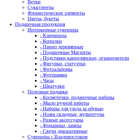
Ветки
Суккуленты
Флористические элементы
Цветы, букеты
Подарочная продукция
Интерьерные сувениры
- Ключницы
- Копилки
- Панно деревянные
- Подарочные Магниты
- Подставки канцелярские, ограничители
- Фигурки, статуэтки
- Фотоальбомы
- Фоторамки
- Часы
- Шкатулки
Полезные подарки
- Косметички, подарочные наборы
- Мыло ручной работы
- Наборы для ухода за обувью
- Ножи складные, мультитулы
- Разные аксессуары
- Фонарики, лампы
- Свечи декоративные
Сувениры с Владивостоком