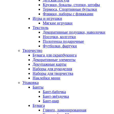
Детская посуда
Кружки, бокалы, стопки, штофы
Термоса, Спортивные бутылки
Фляжки, наборы с фляжками
Игры и игрушки
Мягкие игрушки
Текстиль
Декоративные подушки, наволочки
Носочки, колготки
Полотенца подарочные
Футболки, фартуки
Творчество
Бумага для скрапбукинга
Декоративные элементы
Декупажные карты
Наборы для рукоделия
Наборы для творчества
Наклейки мини
Упаковка
Банты
Бант-бабочка
Бант-звёздочка
Бант-шар
Бумага
Глянец, ламинированная