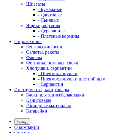
Шпагаты
- Бумажные
- Джутовые
- Льняные
Ящики, корзины
- Деревянные
- Плетеные корзины
Пиротехника
Бенгальские огни
Салюты, ракеты
Факелы
Фонтаны, петарды, свечи
Хлопушки, серпантин
- Пневмохлопушки
- Пневмохлопушки цветной дым
- Серпантин
Инструменты, канцтовары
Блоки для записей, закладки
Канцтовары
Расходные материалы
Батарейки
Назад
О компании
Оплата