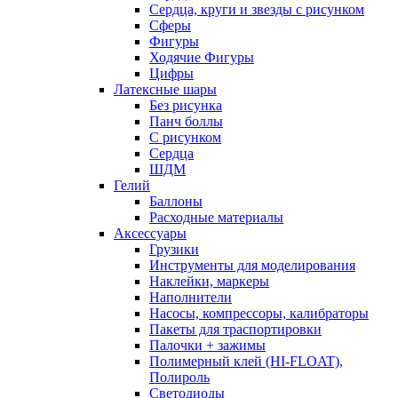
Сердца, круги и звезды с рисунком
Сферы
Фигуры
Ходячие Фигуры
Цифры
Латексные шары
Без рисунка
Панч боллы
С рисунком
Сердца
ШДМ
Гелий
Баллоны
Расходные материалы
Аксессуары
Грузики
Инструменты для моделирования
Наклейки, маркеры
Наполнители
Насосы, компрессоры, калибраторы
Пакеты для траспортировки
Палочки + зажимы
Полимерный клей (HI-FLOAT),
Полироль
Светодиоды