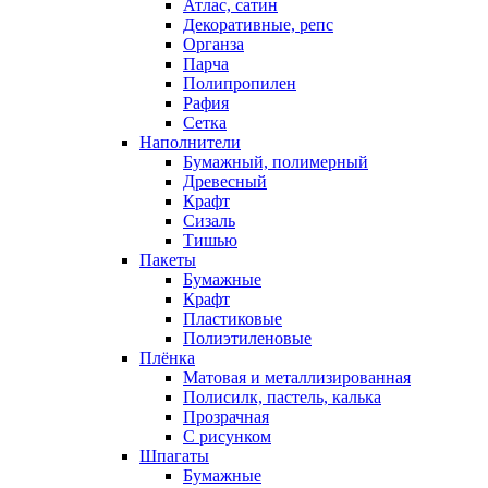
Атлас, сатин
Декоративные, репс
Органза
Парча
Полипропилен
Рафия
Сетка
Наполнители
Бумажный, полимерный
Древесный
Крафт
Сизаль
Тишью
Пакеты
Бумажные
Крафт
Пластиковые
Полиэтиленовые
Плёнка
Матовая и металлизированная
Полисилк, пастель, калька
Прозрачная
С рисунком
Шпагаты
Бумажные