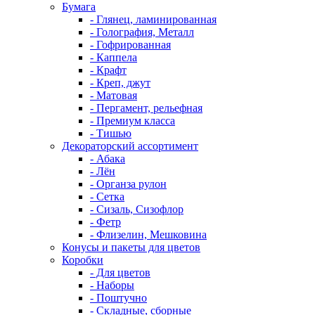
Бумага
- Глянец, ламинированная
- Голография, Металл
- Гофрированная
- Каппела
- Крафт
- Креп, джут
- Матовая
- Пергамент, рельефная
- Премиум класса
- Тишью
Декораторский ассортимент
- Абака
- Лён
- Органза рулон
- Сетка
- Сизаль, Сизофлор
- Фетр
- Флизелин, Мешковина
Конусы и пакеты для цветов
Коробки
- Для цветов
- Наборы
- Поштучно
- Складные, сборные