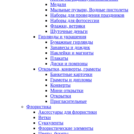
Медали
Мыльные пузыри, Водные пистолеты
Наборы для проведения праздников
Наборы для фотосессии
Флажки, ветряки
Шуточные деньги
Гирлянды и украшения
Бумажные гирлянды
Занавесы и дождик
Наклейки и магниты
Плакаты
Диски и помпоны
Открытки, конверты, грамоты
Банкетные карточки
Грамоты и дипломы
Конверты
Мини открытки
Открытки
Пригласительные
Флористика
Аксессуары для флористики
Ветки
Суккуленты
Флористические элементы
Цветы, букеты