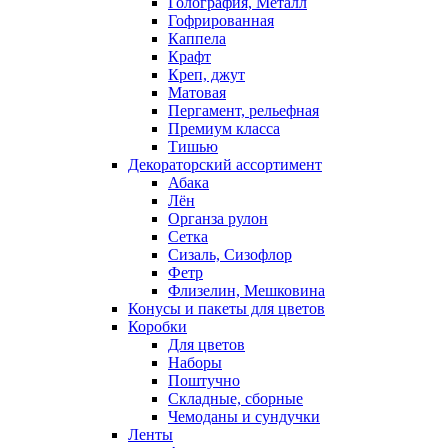
Голография, Металл
Гофрированная
Каппела
Крафт
Креп, джут
Матовая
Пергамент, рельефная
Премиум класса
Тишью
Декораторский ассортимент
Абака
Лён
Органза рулон
Сетка
Сизаль, Сизофлор
Фетр
Флизелин, Мешковина
Конусы и пакеты для цветов
Коробки
Для цветов
Наборы
Поштучно
Складные, сборные
Чемоданы и сундучки
Ленты