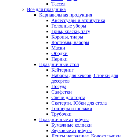
Тассел
Все для праздника
Карнавальная продукция
Аксессуары и атрибутика
Головные уборы
Грим, краски, тату
Короны, тиары
Костюмы, наборы
Маски
Ободки
Парики
Праздничный стол
Кейтеринг
Наборы для кексов, Стойки для
десертов
Посуда
Салфетки
Свечи для торта
Скатерти, Юбки для стола
Топперы и шпажки
Трубочки
Праздничные атрибуты
Бумажные колпаки
Звуковые атрибуты
Ленты наградные, Колокольчики