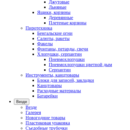
Джутовые
Льняные
Ящики, корзины
Деревянные
Плетеные корзины
Пиротехника
Бенгальские огни
Салюты, ракеты
Факелы
Фонтаны, петарды, свечи
Хлопушки, серпантин
Пневмохлопушки
Пневмохлопушки цветной дым
Серпантин
Инструменты, канцтовары
Блоки для записей, закладки
Канцтовары
Расходные материалы
Батарейки
Везде
Везде
Галерея
Новогодние товары
Пластиковая упаковка
Съедобные трубочки