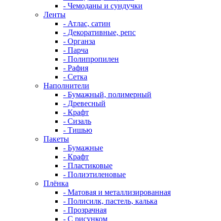
- Чемоданы и сундучки
Ленты
- Атлас, сатин
- Декоративные, репс
- Органза
- Парча
- Полипропилен
- Рафия
- Сетка
Наполнители
- Бумажный, полимерный
- Древесный
- Крафт
- Сизаль
- Тишью
Пакеты
- Бумажные
- Крафт
- Пластиковые
- Полиэтиленовые
Плёнка
- Матовая и металлизированная
- Полисилк, пастель, калька
- Прозрачная
- С рисунком