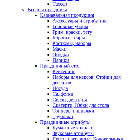
Тассел
Все для праздника
Карнавальная продукция
Аксессуары и атрибутика
Головные уборы
Грим, краски, тату
Короны, тиары
Костюмы, наборы
Маски
Ободки
Парики
Праздничный стол
Кейтеринг
Наборы для кексов, Стойки для
десертов
Посуда
Салфетки
Свечи для торта
Скатерти, Юбки для стола
Топперы и шпажки
Трубочки
Праздничные атрибуты
Бумажные колпаки
Звуковые атрибуты
Ленты наградные, Колокольчики