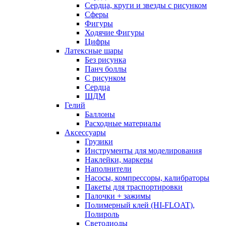
Сердца, круги и звезды с рисунком
Сферы
Фигуры
Ходячие Фигуры
Цифры
Латексные шары
Без рисунка
Панч боллы
С рисунком
Сердца
ШДМ
Гелий
Баллоны
Расходные материалы
Аксессуары
Грузики
Инструменты для моделирования
Наклейки, маркеры
Наполнители
Насосы, компрессоры, калибраторы
Пакеты для траспортировки
Палочки + зажимы
Полимерный клей (HI-FLOAT),
Полироль
Светодиоды