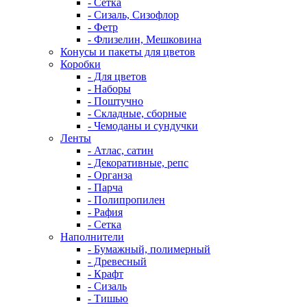
- Сетка
- Сизаль, Сизофлор
- Фетр
- Флизелин, Мешковина
Конусы и пакеты для цветов
Коробки
- Для цветов
- Наборы
- Поштучно
- Складные, сборные
- Чемоданы и сундучки
Ленты
- Атлас, сатин
- Декоративные, репс
- Органза
- Парча
- Полипропилен
- Рафия
- Сетка
Наполнители
- Бумажный, полимерный
- Древесный
- Крафт
- Сизаль
- Тишью