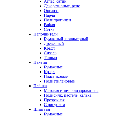
Атлас, сатин
Декоративные, репс
Органза
Парча
Полипропилен
Рафия
Сетка
Наполнители
Бумажный, полимерный
Древесный
Крафт
Сизаль
Тишью
Пакеты
Бумажные
Крафт
Пластиковые
Полиэтиленовые
Плёнка
Матовая и металлизированная
Полисилк, пастель, калька
Прозрачная
С рисунком
Шпагаты
Бумажные