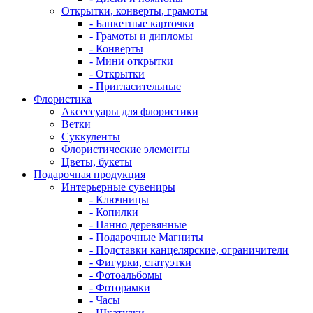
Открытки, конверты, грамоты
- Банкетные карточки
- Грамоты и дипломы
- Конверты
- Мини открытки
- Открытки
- Пригласительные
Флористика
Аксессуары для флористики
Ветки
Суккуленты
Флористические элементы
Цветы, букеты
Подарочная продукция
Интерьерные сувениры
- Ключницы
- Копилки
- Панно деревянные
- Подарочные Магниты
- Подставки канцелярские, ограничители
- Фигурки, статуэтки
- Фотоальбомы
- Фоторамки
- Часы
- Шкатулки