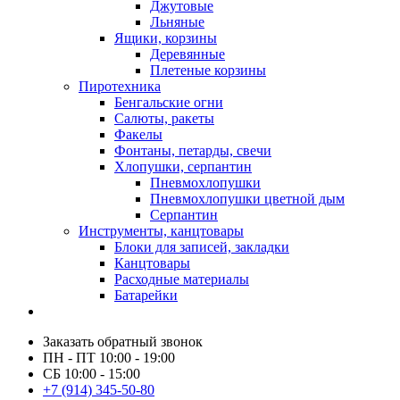
Джутовые
Льняные
Ящики, корзины
Деревянные
Плетеные корзины
Пиротехника
Бенгальские огни
Салюты, ракеты
Факелы
Фонтаны, петарды, свечи
Хлопушки, серпантин
Пневмохлопушки
Пневмохлопушки цветной дым
Серпантин
Инструменты, канцтовары
Блоки для записей, закладки
Канцтовары
Расходные материалы
Батарейки
Заказать обратный звонок
ПН - ПТ 10:00 - 19:00
СБ 10:00 - 15:00
+7 (914) 345-50-80