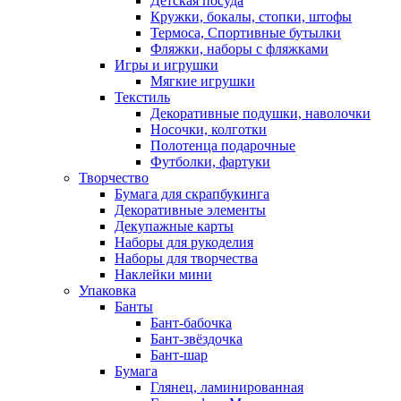
Детская посуда
Кружки, бокалы, стопки, штофы
Термоса, Спортивные бутылки
Фляжки, наборы с фляжками
Игры и игрушки
Мягкие игрушки
Текстиль
Декоративные подушки, наволочки
Носочки, колготки
Полотенца подарочные
Футболки, фартуки
Творчество
Бумага для скрапбукинга
Декоративные элементы
Декупажные карты
Наборы для рукоделия
Наборы для творчества
Наклейки мини
Упаковка
Банты
Бант-бабочка
Бант-звёздочка
Бант-шар
Бумага
Глянец, ламинированная