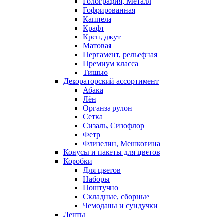
Голография, Металл
Гофрированная
Каппела
Крафт
Креп, джут
Матовая
Пергамент, рельефная
Премиум класса
Тишью
Декораторский ассортимент
Абака
Лён
Органза рулон
Сетка
Сизаль, Сизофлор
Фетр
Флизелин, Мешковина
Конусы и пакеты для цветов
Коробки
Для цветов
Наборы
Поштучно
Складные, сборные
Чемоданы и сундучки
Ленты