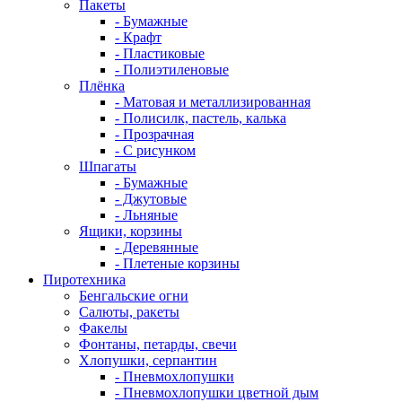
Пакеты
- Бумажные
- Крафт
- Пластиковые
- Полиэтиленовые
Плёнка
- Матовая и металлизированная
- Полисилк, пастель, калька
- Прозрачная
- С рисунком
Шпагаты
- Бумажные
- Джутовые
- Льняные
Ящики, корзины
- Деревянные
- Плетеные корзины
Пиротехника
Бенгальские огни
Салюты, ракеты
Факелы
Фонтаны, петарды, свечи
Хлопушки, серпантин
- Пневмохлопушки
- Пневмохлопушки цветной дым