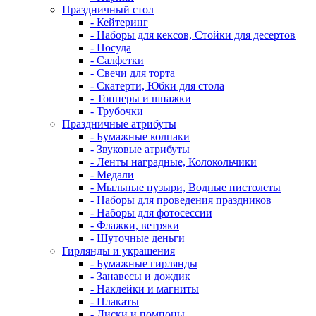
Праздничный стол
- Кейтеринг
- Наборы для кексов, Стойки для десертов
- Посуда
- Салфетки
- Свечи для торта
- Скатерти, Юбки для стола
- Топперы и шпажки
- Трубочки
Праздничные атрибуты
- Бумажные колпаки
- Звуковые атрибуты
- Ленты наградные, Колокольчики
- Медали
- Мыльные пузыри, Водные пистолеты
- Наборы для проведения праздников
- Наборы для фотосессии
- Флажки, ветряки
- Шуточные деньги
Гирлянды и украшения
- Бумажные гирлянды
- Занавесы и дождик
- Наклейки и магниты
- Плакаты
- Диски и помпоны