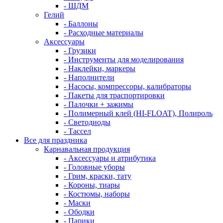
- ШДМ
Гелий
- Баллоны
- Расходные материалы
Аксессуары
- Грузики
- Инструменты для моделирования
- Наклейки, маркеры
- Наполнители
- Насосы, компрессоры, калибраторы
- Пакеты для траспортировки
- Палочки + зажимы
- Полимерный клей (HI-FLOAT), Полироль
- Светодиоды
- Тассел
Все для праздника
Карнавальная продукция
- Аксессуары и атрибутика
- Головные уборы
- Грим, краски, тату
- Короны, тиары
- Костюмы, наборы
- Маски
- Ободки
- Парики