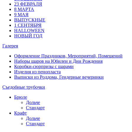
23 ФЕВРАЛЯ
8 МАРТА
9 МАЯ
ВЫПУСКНЫЕ
1 СЕНТЯБРЯ
HALLOWEEN
НОВЫЙ ГОД
Галерея
Оформление Праздников, Мероприятий, Помещений
Наборы шаров на Юбилеи и Дни Рождения
Коробки-сюрпризы с шарами
Изделия из пенопласта
Выписки из Роддома, Гендерные вечеринки
Съедобные трубочки
Брюле
Дольче
Стандарт
Крафт
Дольче
Стандарт