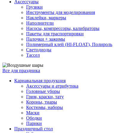
Аксессуары
Грузики
Инструменты для моделирования
Наклейки, маркеры
Наполнители
Насосы, компрессоры, калибраторы
Пакеты для траспортировки
Палочки + зажимы
Полимерный клей (HI-FLOAT), Полироль
Светодиоды
Тассел
Все для праздника
Карнавальная продукция
Аксессуары и атрибутика
Головные уборы
Грим, краски, тату
Короны, тиары
Костюмы, наборы
Маски
Ободки
Парики
Праздничный стол