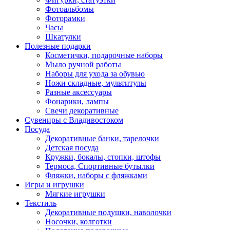
Фотоальбомы
Фоторамки
Часы
Шкатулки
Полезные подарки
Косметички, подарочные наборы
Мыло ручной работы
Наборы для ухода за обувью
Ножи складные, мультитулы
Разные аксессуары
Фонарики, лампы
Свечи декоративные
Сувениры с Владивостоком
Посуда
Декоративные банки, тарелочки
Детская посуда
Кружки, бокалы, стопки, штофы
Термоса, Спортивные бутылки
Фляжки, наборы с фляжками
Игры и игрушки
Мягкие игрушки
Текстиль
Декоративные подушки, наволочки
Носочки, колготки