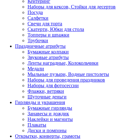
Кейтеринг
Наборы для кексов, Стойки для десертов
Посуда
Салфетки
Свечи для торта
Скатерти, Юбки для стола
Топперы и шпажки
Трубочки
Праздничные атрибуты
Бумажные колпаки
Звуковые атрибуты
Ленты наградные, Колокольчики
Медали
Мыльные пузыри, Водные пистолеты
Наборы для проведения праздников
Наборы для фотосессии
Флажки, ветряки
Шуточные деньги
Гирлянды и украшения
Бумажные гирлянды
Занавесы и дождик
Наклейки и магниты
Плакаты
Диски и помпоны
Открытки, конверты, грамоты