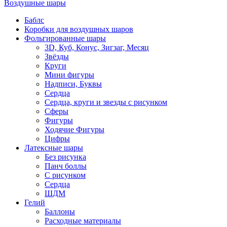
Воздушные шары
Баблс
Коробки для воздушных шаров
Фольгированные шары
3D, Куб, Конус, Зигзаг, Месяц
Звёзды
Круги
Мини фигуры
Надписи, Буквы
Сердца
Сердца, круги и звезды с рисунком
Сферы
Фигуры
Ходячие Фигуры
Цифры
Латексные шары
Без рисунка
Панч боллы
С рисунком
Сердца
ШДМ
Гелий
Баллоны
Расходные материалы