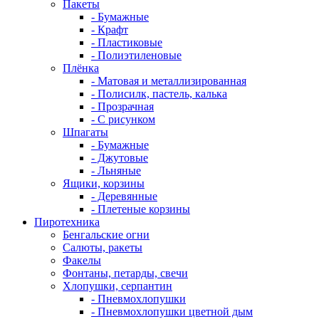
Пакеты
- Бумажные
- Крафт
- Пластиковые
- Полиэтиленовые
Плёнка
- Матовая и металлизированная
- Полисилк, пастель, калька
- Прозрачная
- С рисунком
Шпагаты
- Бумажные
- Джутовые
- Льняные
Ящики, корзины
- Деревянные
- Плетеные корзины
Пиротехника
Бенгальские огни
Салюты, ракеты
Факелы
Фонтаны, петарды, свечи
Хлопушки, серпантин
- Пневмохлопушки
- Пневмохлопушки цветной дым