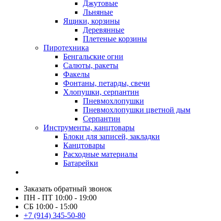
Джутовые
Льняные
Ящики, корзины
Деревянные
Плетеные корзины
Пиротехника
Бенгальские огни
Салюты, ракеты
Факелы
Фонтаны, петарды, свечи
Хлопушки, серпантин
Пневмохлопушки
Пневмохлопушки цветной дым
Серпантин
Инструменты, канцтовары
Блоки для записей, закладки
Канцтовары
Расходные материалы
Батарейки
Заказать обратный звонок
ПН - ПТ 10:00 - 19:00
СБ 10:00 - 15:00
+7 (914) 345-50-80