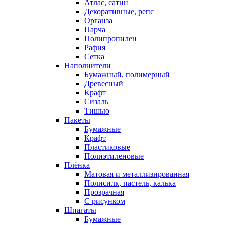
Атлас, сатин
Декоративные, репс
Органза
Парча
Полипропилен
Рафия
Сетка
Наполнители
Бумажный, полимерный
Древесный
Крафт
Сизаль
Тишью
Пакеты
Бумажные
Крафт
Пластиковые
Полиэтиленовые
Плёнка
Матовая и металлизированная
Полисилк, пастель, калька
Прозрачная
С рисунком
Шпагаты
Бумажные