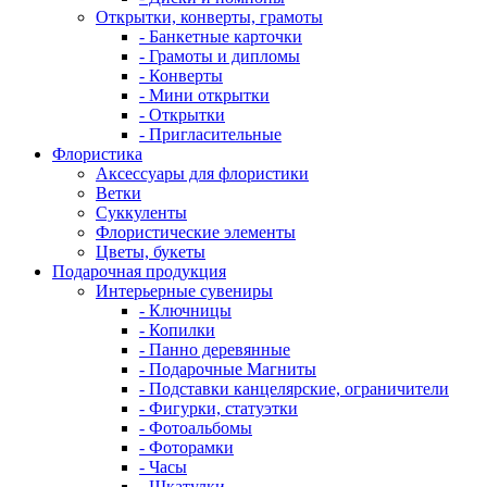
Открытки, конверты, грамоты
- Банкетные карточки
- Грамоты и дипломы
- Конверты
- Мини открытки
- Открытки
- Пригласительные
Флористика
Аксессуары для флористики
Ветки
Суккуленты
Флористические элементы
Цветы, букеты
Подарочная продукция
Интерьерные сувениры
- Ключницы
- Копилки
- Панно деревянные
- Подарочные Магниты
- Подставки канцелярские, ограничители
- Фигурки, статуэтки
- Фотоальбомы
- Фоторамки
- Часы
- Шкатулки