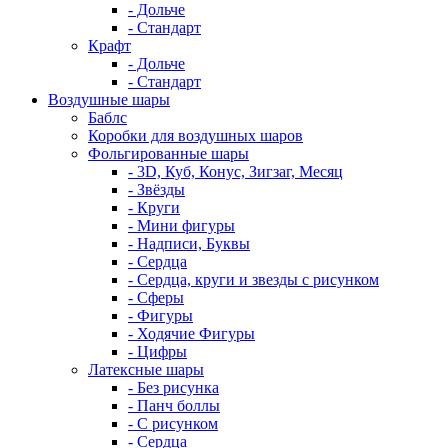
- Дольче
- Стандарт
Крафт
- Дольче
- Стандарт
Воздушные шары
Баблс
Коробки для воздушных шаров
Фольгированные шары
- 3D, Куб, Конус, Зигзаг, Месяц
- Звёзды
- Круги
- Мини фигуры
- Надписи, Буквы
- Сердца
- Сердца, круги и звезды с рисунком
- Сферы
- Фигуры
- Ходячие Фигуры
- Цифры
Латексные шары
- Без рисунка
- Панч боллы
- С рисунком
- Сердца