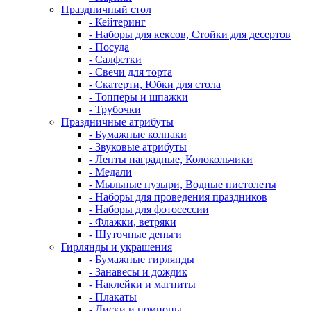
Праздничный стол
- Кейтеринг
- Наборы для кексов, Стойки для десертов
- Посуда
- Салфетки
- Свечи для торта
- Скатерти, Юбки для стола
- Топперы и шпажки
- Трубочки
Праздничные атрибуты
- Бумажные колпаки
- Звуковые атрибуты
- Ленты наградные, Колокольчики
- Медали
- Мыльные пузыри, Водные пистолеты
- Наборы для проведения праздников
- Наборы для фотосессии
- Флажки, ветряки
- Шуточные деньги
Гирлянды и украшения
- Бумажные гирлянды
- Занавесы и дождик
- Наклейки и магниты
- Плакаты
- Диски и помпоны