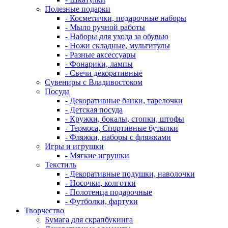
Полезные подарки
- Косметички, подарочные наборы
- Мыло ручной работы
- Наборы для ухода за обувью
- Ножи складные, мультитулы
- Разные аксессуары
- Фонарики, лампы
- Свечи декоративные
Сувениры с Владивостоком
Посуда
- Декоративные банки, тарелочки
- Детская посуда
- Кружки, бокалы, стопки, штофы
- Термоса, Спортивные бутылки
- Фляжки, наборы с фляжками
Игры и игрушки
- Мягкие игрушки
Текстиль
- Декоративные подушки, наволочки
- Носочки, колготки
- Полотенца подарочные
- Футболки, фартуки
Творчество
Бумага для скрапбукинга