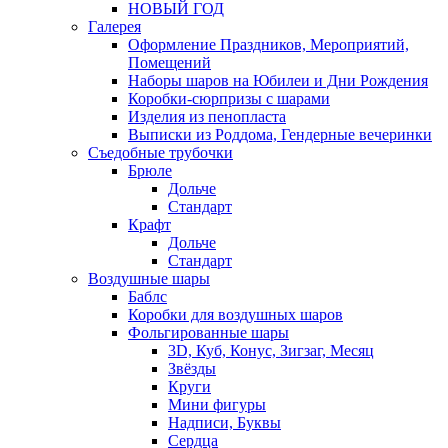
НОВЫЙ ГОД
Галерея
Оформление Праздников, Мероприятий,
Помещений
Наборы шаров на Юбилеи и Дни Рождения
Коробки-сюрпризы с шарами
Изделия из пенопласта
Выписки из Роддома, Гендерные вечеринки
Съедобные трубочки
Брюле
Дольче
Стандарт
Крафт
Дольче
Стандарт
Воздушные шары
Баблс
Коробки для воздушных шаров
Фольгированные шары
3D, Куб, Конус, Зигзаг, Месяц
Звёзды
Круги
Мини фигуры
Надписи, Буквы
Сердца