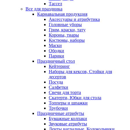
Тассел
Все для праздника
Карнавальная продукция
Аксессуары и атрибутика
Головные уборы
Грим, краски, тату
Короны, тиары
Костюмы, наборы
Маски
Ободки
Парики
Праздничный стол
Кейтеринг
Наборы для кексов, Стойки для
десертов
Посуда
Салфетки
Свечи для торта
Скатерти, Юбки для стола
Топперы и шпажки
Трубочки
Праздничные атрибуты
Бумажные колпаки
Звуковые атрибуты
Ленты наградные, Колокольчики