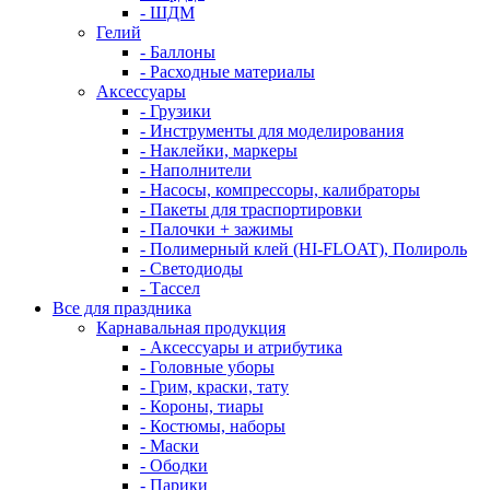
- ШДМ
Гелий
- Баллоны
- Расходные материалы
Аксессуары
- Грузики
- Инструменты для моделирования
- Наклейки, маркеры
- Наполнители
- Насосы, компрессоры, калибраторы
- Пакеты для траспортировки
- Палочки + зажимы
- Полимерный клей (HI-FLOAT), Полироль
- Светодиоды
- Тассел
Все для праздника
Карнавальная продукция
- Аксессуары и атрибутика
- Головные уборы
- Грим, краски, тату
- Короны, тиары
- Костюмы, наборы
- Маски
- Ободки
- Парики