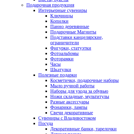
Подарочная продукция
Интерьерные сувениры
Ключницы
Копилки
Панно деревянные
Подарочные Магниты
Подставки канцелярские,
ограничители
Фигурки, статуэтки
Фотоальбомы
Фоторамки
Часы
Шкатулки
Полезные подарки
Косметички, подарочные наборы
Мыло ручной работы
Наборы для ухода за обувью
Ножи складные, мультитулы
Разные аксессуары
Фонарики, лампы
Свечи декоративные
Сувениры с Владивостоком
Посуда
Декоративные банки, тарелочки