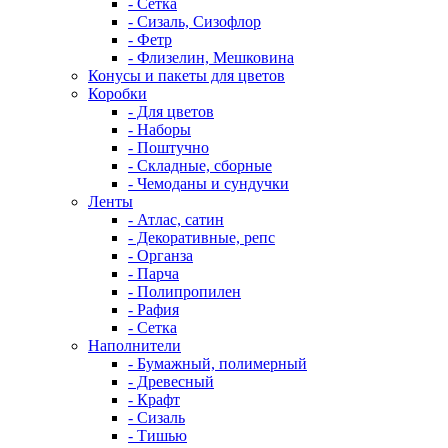
- Сетка
- Сизаль, Сизофлор
- Фетр
- Флизелин, Мешковина
Конусы и пакеты для цветов
Коробки
- Для цветов
- Наборы
- Поштучно
- Складные, сборные
- Чемоданы и сундучки
Ленты
- Атлас, сатин
- Декоративные, репс
- Органза
- Парча
- Полипропилен
- Рафия
- Сетка
Наполнители
- Бумажный, полимерный
- Древесный
- Крафт
- Сизаль
- Тишью