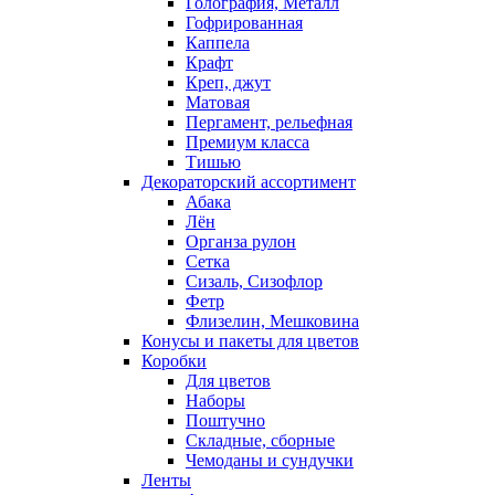
Голография, Металл
Гофрированная
Каппела
Крафт
Креп, джут
Матовая
Пергамент, рельефная
Премиум класса
Тишью
Декораторский ассортимент
Абака
Лён
Органза рулон
Сетка
Сизаль, Сизофлор
Фетр
Флизелин, Мешковина
Конусы и пакеты для цветов
Коробки
Для цветов
Наборы
Поштучно
Складные, сборные
Чемоданы и сундучки
Ленты