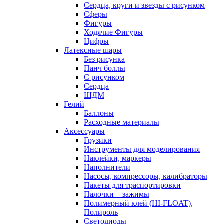
Сердца, круги и звезды с рисунком
Сферы
Фигуры
Ходячие Фигуры
Цифры
Латексные шары
Без рисунка
Панч боллы
С рисунком
Сердца
ШДМ
Гелий
Баллоны
Расходные материалы
Аксессуары
Грузики
Инструменты для моделирования
Наклейки, маркеры
Наполнители
Насосы, компрессоры, калибраторы
Пакеты для траспортировки
Палочки + зажимы
Полимерный клей (HI-FLOAT),
Полироль
Светодиоды