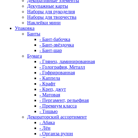
Декоративные элементы
Декупажные карты
Наборы для рукоделия
Наборы для творчества
Наклейки мини
Упаковка
Банты
- Бант-бабочка
- Бант-звёздочка
- Бант-шар
Бумага
- Глянец, ламинированная
- Голография, Металл
- Гофрированная
- Каппела
- Крафт
- Креп, джут
- Матовая
- Пергамент, рельефная
- Премиум класса
- Тишью
Декораторский ассортимент
- Абака
- Лён
- Органза рулон