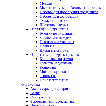
Медали
Мыльные пузыри, Водные пистолеты
Наборы для проведения праздников
Наборы для фотосессии
Флажки, ветряки
Шуточные деньги
Гирлянды и украшения
Бумажные гирлянды
Занавесы и дождик
Наклейки и магниты
Плакаты
Диски и помпоны
Открытки, конверты, грамоты
Банкетные карточки
Грамоты и дипломы
Конверты
Мини открытки
Открытки
Пригласительные
Флористика
Аксессуары для флористики
Ветки
Суккуленты
Флористические элементы
Цветы, букеты