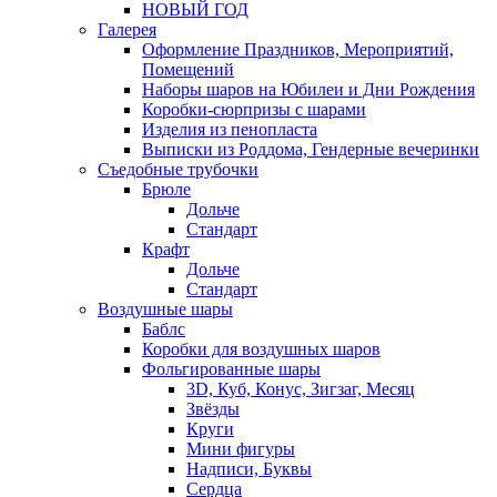
НОВЫЙ ГОД
Галерея
Оформление Праздников, Мероприятий,
Помещений
Наборы шаров на Юбилеи и Дни Рождения
Коробки-сюрпризы с шарами
Изделия из пенопласта
Выписки из Роддома, Гендерные вечеринки
Съедобные трубочки
Брюле
Дольче
Стандарт
Крафт
Дольче
Стандарт
Воздушные шары
Баблс
Коробки для воздушных шаров
Фольгированные шары
3D, Куб, Конус, Зигзаг, Месяц
Звёзды
Круги
Мини фигуры
Надписи, Буквы
Сердца