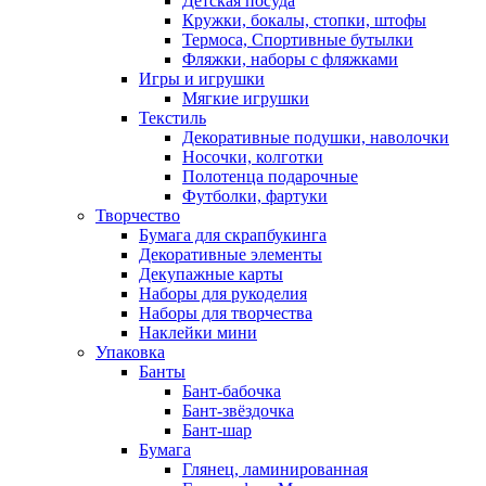
Детская посуда
Кружки, бокалы, стопки, штофы
Термоса, Спортивные бутылки
Фляжки, наборы с фляжками
Игры и игрушки
Мягкие игрушки
Текстиль
Декоративные подушки, наволочки
Носочки, колготки
Полотенца подарочные
Футболки, фартуки
Творчество
Бумага для скрапбукинга
Декоративные элементы
Декупажные карты
Наборы для рукоделия
Наборы для творчества
Наклейки мини
Упаковка
Банты
Бант-бабочка
Бант-звёздочка
Бант-шар
Бумага
Глянец, ламинированная