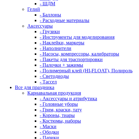
- ШДМ
Гелий
- Баллоны
- Расходные материалы
Аксессуары
- Грузики
- Инструменты для моделирования
- Наклейки, маркеры
- Наполнители
- Насосы, компрессоры, калибраторы
- Пакеты для траспортировки
- Палочки + зажимы
- Полимерный клей (HI-FLOAT), Полироль
- Светодиоды
- Тассел
Все для праздника
Карнавальная продукция
- Аксессуары и атрибутика
- Головные уборы
- Грим, краски, тату
- Короны, тиары
- Костюмы, наборы
- Маски
- Ободки
- Парики