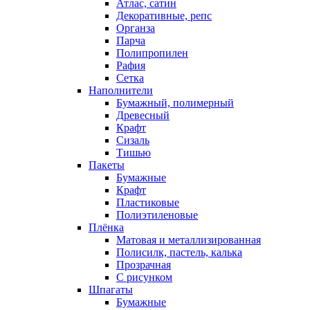
Атлас, сатин
Декоративные, репс
Органза
Парча
Полипропилен
Рафия
Сетка
Наполнители
Бумажный, полимерный
Древесный
Крафт
Сизаль
Тишью
Пакеты
Бумажные
Крафт
Пластиковые
Полиэтиленовые
Плёнка
Матовая и металлизированная
Полисилк, пастель, калька
Прозрачная
С рисунком
Шпагаты
Бумажные