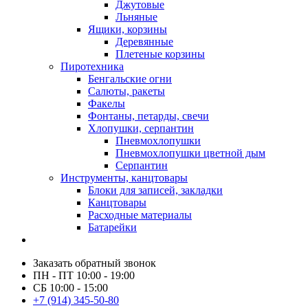
Джутовые
Льняные
Ящики, корзины
Деревянные
Плетеные корзины
Пиротехника
Бенгальские огни
Салюты, ракеты
Факелы
Фонтаны, петарды, свечи
Хлопушки, серпантин
Пневмохлопушки
Пневмохлопушки цветной дым
Серпантин
Инструменты, канцтовары
Блоки для записей, закладки
Канцтовары
Расходные материалы
Батарейки
Заказать обратный звонок
ПН - ПТ 10:00 - 19:00
СБ 10:00 - 15:00
+7 (914) 345-50-80