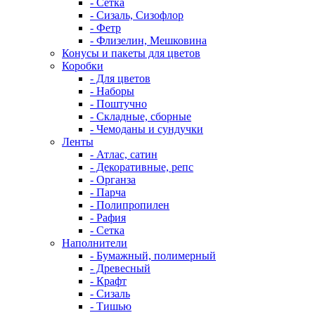
- Сетка
- Сизаль, Сизофлор
- Фетр
- Флизелин, Мешковина
Конусы и пакеты для цветов
Коробки
- Для цветов
- Наборы
- Поштучно
- Складные, сборные
- Чемоданы и сундучки
Ленты
- Атлас, сатин
- Декоративные, репс
- Органза
- Парча
- Полипропилен
- Рафия
- Сетка
Наполнители
- Бумажный, полимерный
- Древесный
- Крафт
- Сизаль
- Тишью