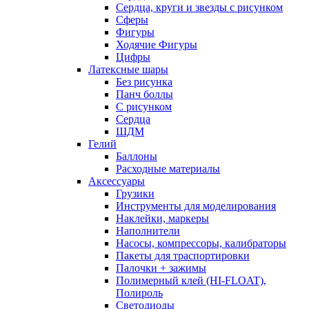
Сердца, круги и звезды с рисунком
Сферы
Фигуры
Ходячие Фигуры
Цифры
Латексные шары
Без рисунка
Панч боллы
С рисунком
Сердца
ШДМ
Гелий
Баллоны
Расходные материалы
Аксессуары
Грузики
Инструменты для моделирования
Наклейки, маркеры
Наполнители
Насосы, компрессоры, калибраторы
Пакеты для траспортировки
Палочки + зажимы
Полимерный клей (HI-FLOAT),
Полироль
Светодиоды