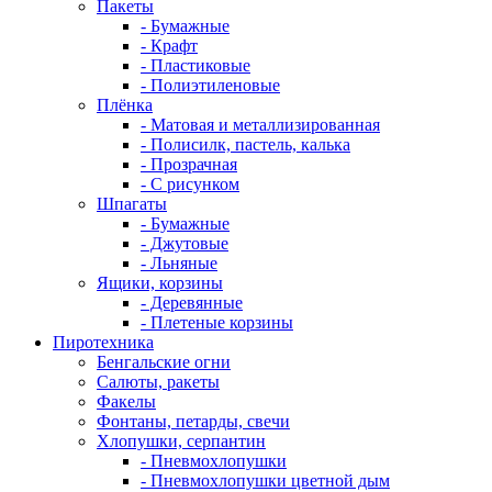
Пакеты
- Бумажные
- Крафт
- Пластиковые
- Полиэтиленовые
Плёнка
- Матовая и металлизированная
- Полисилк, пастель, калька
- Прозрачная
- С рисунком
Шпагаты
- Бумажные
- Джутовые
- Льняные
Ящики, корзины
- Деревянные
- Плетеные корзины
Пиротехника
Бенгальские огни
Салюты, ракеты
Факелы
Фонтаны, петарды, свечи
Хлопушки, серпантин
- Пневмохлопушки
- Пневмохлопушки цветной дым