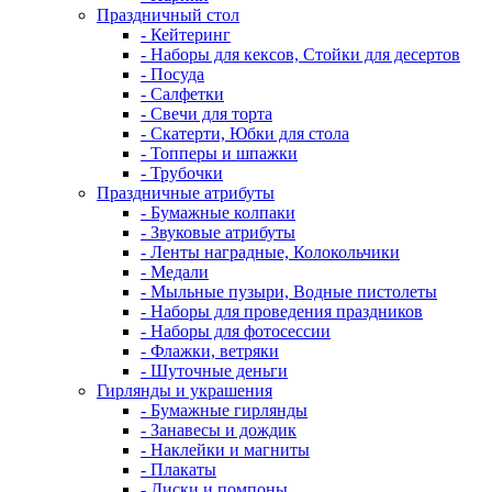
Праздничный стол
- Кейтеринг
- Наборы для кексов, Стойки для десертов
- Посуда
- Салфетки
- Свечи для торта
- Скатерти, Юбки для стола
- Топперы и шпажки
- Трубочки
Праздничные атрибуты
- Бумажные колпаки
- Звуковые атрибуты
- Ленты наградные, Колокольчики
- Медали
- Мыльные пузыри, Водные пистолеты
- Наборы для проведения праздников
- Наборы для фотосессии
- Флажки, ветряки
- Шуточные деньги
Гирлянды и украшения
- Бумажные гирлянды
- Занавесы и дождик
- Наклейки и магниты
- Плакаты
- Диски и помпоны