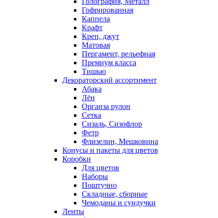
Голография, Металл
Гофрированная
Каппела
Крафт
Креп, джут
Матовая
Пергамент, рельефная
Премиум класса
Тишью
Декораторский ассортимент
Абака
Лён
Органза рулон
Сетка
Сизаль, Сизофлор
Фетр
Флизелин, Мешковина
Конусы и пакеты для цветов
Коробки
Для цветов
Наборы
Поштучно
Складные, сборные
Чемоданы и сундучки
Ленты