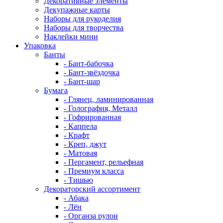
Декоративные элементы
Декупажные карты
Наборы для рукоделия
Наборы для творчества
Наклейки мини
Упаковка
Банты
- Бант-бабочка
- Бант-звёздочка
- Бант-шар
Бумага
- Глянец, ламинированная
- Голография, Металл
- Гофрированная
- Каппела
- Крафт
- Креп, джут
- Матовая
- Пергамент, рельефная
- Премиум класса
- Тишью
Декораторский ассортимент
- Абака
- Лён
- Органза рулон