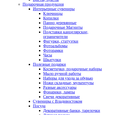
Подарочная продукция
Интерьерные сувениры
Ключницы
Копилки
Панно деревянные
Подарочные Магниты
Подставки канцелярские,
ограничители
Фигурки, статуэтки
Фотоальбомы
Фоторамки
Часы
Шкатулки
Полезные подарки
Косметички, подарочные наборы
Мыло ручной работы
Наборы для ухода за обувью
Ножи складные, мультитулы
Разные аксессуары
Фонарики, лампы
Свечи декоративные
Сувениры с Владивостоком
Посуда
Декоративные банки, тарелочки