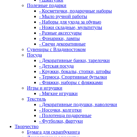
Полезные подарки
- Косметички, подарочные наборы
- Мыло ручной работы
- Наборы для ухода за обувью
- Ножи складные, мультитулы
- Разные аксессуары
- Фонарики, лампы
- Свечи декоративные
Сувениры с Владивостоком
Посуда
- Декоративные банки, тарелочки
- Детская посуда
- Кружки, бокалы, стопки, штофы
- Термоса, Спортивные бутылки
- Фляжки, наборы с фляжками
Игры и игрушки
- Мягкие игрушки
Текстиль
- Декоративные подушки, наволочки
- Носочки, колготки
- Полотенца подарочные
- Футболки, фартуки
Творчество
Бумага для скрапбукинга