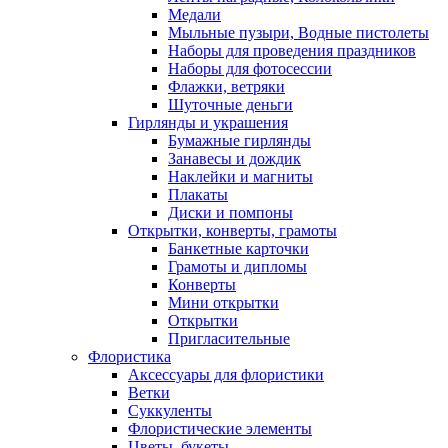
Медали
Мыльные пузыри, Водные пистолеты
Наборы для проведения праздников
Наборы для фотосессии
Флажки, ветряки
Шуточные деньги
Гирлянды и украшения
Бумажные гирлянды
Занавесы и дождик
Наклейки и магниты
Плакаты
Диски и помпоны
Открытки, конверты, грамоты
Банкетные карточки
Грамоты и дипломы
Конверты
Мини открытки
Открытки
Пригласительные
Флористика
Аксессуары для флористики
Ветки
Суккуленты
Флористические элементы
Цветы, букеты