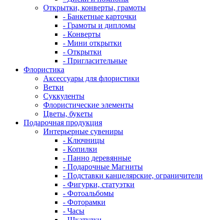
Открытки, конверты, грамоты
- Банкетные карточки
- Грамоты и дипломы
- Конверты
- Мини открытки
- Открытки
- Пригласительные
Флористика
Аксессуары для флористики
Ветки
Суккуленты
Флористические элементы
Цветы, букеты
Подарочная продукция
Интерьерные сувениры
- Ключницы
- Копилки
- Панно деревянные
- Подарочные Магниты
- Подставки канцелярские, ограничители
- Фигурки, статуэтки
- Фотоальбомы
- Фоторамки
- Часы
- Шкатулки