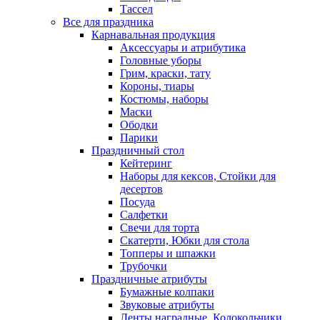
Тассел
Все для праздника
Карнавальная продукция
Аксессуары и атрибутика
Головные уборы
Грим, краски, тату
Короны, тиары
Костюмы, наборы
Маски
Ободки
Парики
Праздничный стол
Кейтеринг
Наборы для кексов, Стойки для
десертов
Посуда
Салфетки
Свечи для торта
Скатерти, Юбки для стола
Топперы и шпажки
Трубочки
Праздничные атрибуты
Бумажные колпаки
Звуковые атрибуты
Ленты наградные, Колокольчики