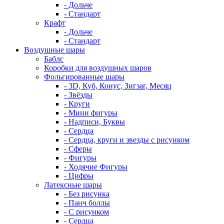
- Дольче
- Стандарт
Крафт
- Дольче
- Стандарт
Воздушные шары
Баблс
Коробки для воздушных шаров
Фольгированные шары
- 3D, Куб, Конус, Зигзаг, Месяц
- Звёзды
- Круги
- Мини фигуры
- Надписи, Буквы
- Сердца
- Сердца, круги и звезды с рисунком
- Сферы
- Фигуры
- Ходячие Фигуры
- Цифры
Латексные шары
- Без рисунка
- Панч боллы
- С рисунком
- Сердца