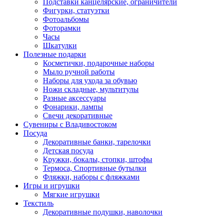
Подставки канцелярские, ограничители
Фигурки, статуэтки
Фотоальбомы
Фоторамки
Часы
Шкатулки
Полезные подарки
Косметички, подарочные наборы
Мыло ручной работы
Наборы для ухода за обувью
Ножи складные, мультитулы
Разные аксессуары
Фонарики, лампы
Свечи декоративные
Сувениры с Владивостоком
Посуда
Декоративные банки, тарелочки
Детская посуда
Кружки, бокалы, стопки, штофы
Термоса, Спортивные бутылки
Фляжки, наборы с фляжками
Игры и игрушки
Мягкие игрушки
Текстиль
Декоративные подушки, наволочки