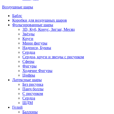
Воздушные шары
Баблс
Коробки для воздушных шаров
Фольгированные шары
3D, Куб, Конус, Зигзаг, Месяц
Звёзды
Круги
Мини фигуры
Надписи, Буквы
Сердца
Сердца, круги и звезды с рисунком
Сферы
Фигуры
Ходячие Фигуры
Цифры
Латексные шары
Без рисунка
Панч боллы
С рисунком
Сердца
ШДМ
Гелий
Баллоны