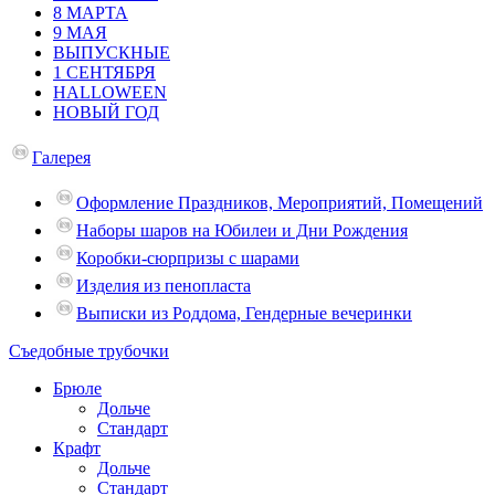
8 МАРТА
9 МАЯ
ВЫПУСКНЫЕ
1 СЕНТЯБРЯ
HALLOWEEN
НОВЫЙ ГОД
Галерея
Оформление Праздников, Мероприятий, Помещений
Наборы шаров на Юбилеи и Дни Рождения
Коробки-сюрпризы с шарами
Изделия из пенопласта
Выписки из Роддома, Гендерные вечеринки
Съедобные трубочки
Брюле
Дольче
Стандарт
Крафт
Дольче
Стандарт