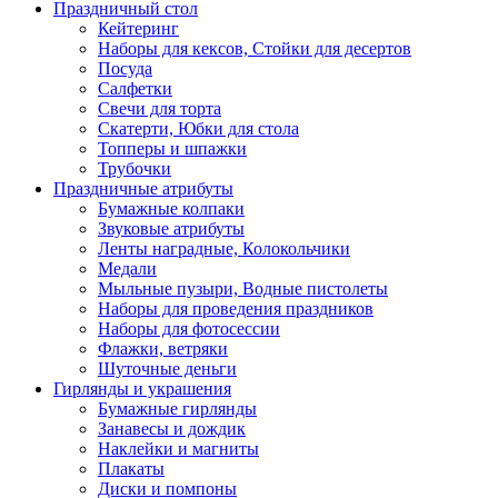
Праздничный стол
Кейтеринг
Наборы для кексов, Стойки для десертов
Посуда
Салфетки
Свечи для торта
Скатерти, Юбки для стола
Топперы и шпажки
Трубочки
Праздничные атрибуты
Бумажные колпаки
Звуковые атрибуты
Ленты наградные, Колокольчики
Медали
Мыльные пузыри, Водные пистолеты
Наборы для проведения праздников
Наборы для фотосессии
Флажки, ветряки
Шуточные деньги
Гирлянды и украшения
Бумажные гирлянды
Занавесы и дождик
Наклейки и магниты
Плакаты
Диски и помпоны