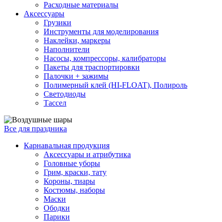
Расходные материалы
Аксессуары
Грузики
Инструменты для моделирования
Наклейки, маркеры
Наполнители
Насосы, компрессоры, калибраторы
Пакеты для траспортировки
Палочки + зажимы
Полимерный клей (HI-FLOAT), Полироль
Светодиоды
Тассел
Все для праздника
Карнавальная продукция
Аксессуары и атрибутика
Головные уборы
Грим, краски, тату
Короны, тиары
Костюмы, наборы
Маски
Ободки
Парики