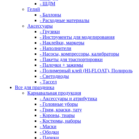
- ШДМ
Гелий
- Баллоны
- Расходные материалы
Аксессуары
- Грузики
- Инструменты для моделирования
- Наклейки, маркеры
- Наполнители
- Насосы, компрессоры, калибраторы
- Пакеты для траспортировки
- Палочки + зажимы
- Полимерный клей (HI-FLOAT), Полироль
- Светодиоды
- Тассел
Все для праздника
Карнавальная продукция
- Аксессуары и атрибутика
- Головные уборы
- Грим, краски, тату
- Короны, тиары
- Костюмы, наборы
- Маски
- Ободки
- Парики