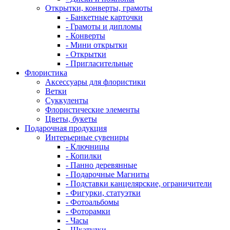
Открытки, конверты, грамоты
- Банкетные карточки
- Грамоты и дипломы
- Конверты
- Мини открытки
- Открытки
- Пригласительные
Флористика
Аксессуары для флористики
Ветки
Суккуленты
Флористические элементы
Цветы, букеты
Подарочная продукция
Интерьерные сувениры
- Ключницы
- Копилки
- Панно деревянные
- Подарочные Магниты
- Подставки канцелярские, ограничители
- Фигурки, статуэтки
- Фотоальбомы
- Фоторамки
- Часы
- Шкатулки