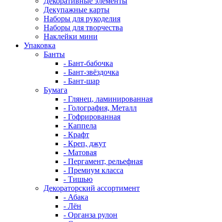
Декоративные элементы
Декупажные карты
Наборы для рукоделия
Наборы для творчества
Наклейки мини
Упаковка
Банты
- Бант-бабочка
- Бант-звёздочка
- Бант-шар
Бумага
- Глянец, ламинированная
- Голография, Металл
- Гофрированная
- Каппела
- Крафт
- Креп, джут
- Матовая
- Пергамент, рельефная
- Премиум класса
- Тишью
Декораторский ассортимент
- Абака
- Лён
- Органза рулон