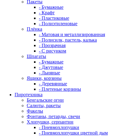
Пакеты
- Бумажные
- Крафт
- Пластиковые
- Полиэтиленовые
Плёнка
- Матовая и металлизированная
- Полисилк, пастель, калька
- Прозрачная
- С рисунком
Шпагаты
- Бумажные
- Джутовые
- Льняные
Ящики, корзины
- Деревянные
- Плетеные корзины
Пиротехника
Бенгальские огни
Салюты, ракеты
Факелы
Фонтаны, петарды, свечи
Хлопушки, серпантин
- Пневмохлопушки
- Пневмохлопушки цветной дым