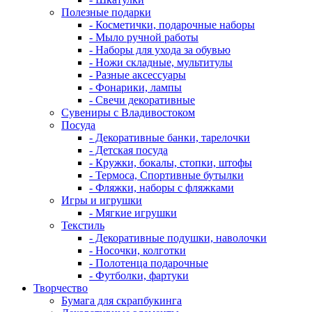
Полезные подарки
- Косметички, подарочные наборы
- Мыло ручной работы
- Наборы для ухода за обувью
- Ножи складные, мультитулы
- Разные аксессуары
- Фонарики, лампы
- Свечи декоративные
Сувениры с Владивостоком
Посуда
- Декоративные банки, тарелочки
- Детская посуда
- Кружки, бокалы, стопки, штофы
- Термоса, Спортивные бутылки
- Фляжки, наборы с фляжками
Игры и игрушки
- Мягкие игрушки
Текстиль
- Декоративные подушки, наволочки
- Носочки, колготки
- Полотенца подарочные
- Футболки, фартуки
Творчество
Бумага для скрапбукинга