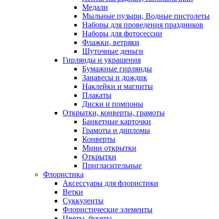
Медали
Мыльные пузыри, Водные пистолеты
Наборы для проведения праздников
Наборы для фотосессии
Флажки, ветряки
Шуточные деньги
Гирлянды и украшения
Бумажные гирлянды
Занавесы и дождик
Наклейки и магниты
Плакаты
Диски и помпоны
Открытки, конверты, грамоты
Банкетные карточки
Грамоты и дипломы
Конверты
Мини открытки
Открытки
Пригласительные
Флористика
Аксессуары для флористики
Ветки
Суккуленты
Флористические элементы
Цветы, букеты