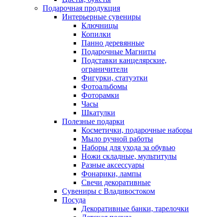
Подарочная продукция
Интерьерные сувениры
Ключницы
Копилки
Панно деревянные
Подарочные Магниты
Подставки канцелярские,
ограничители
Фигурки, статуэтки
Фотоальбомы
Фоторамки
Часы
Шкатулки
Полезные подарки
Косметички, подарочные наборы
Мыло ручной работы
Наборы для ухода за обувью
Ножи складные, мультитулы
Разные аксессуары
Фонарики, лампы
Свечи декоративные
Сувениры с Владивостоком
Посуда
Декоративные банки, тарелочки