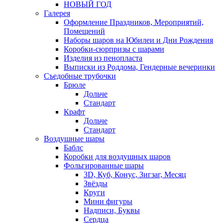
НОВЫЙ ГОД
Галерея
Оформление Праздников, Мероприятий,
Помещений
Наборы шаров на Юбилеи и Дни Рождения
Коробки-сюрпризы с шарами
Изделия из пенопласта
Выписки из Роддома, Гендерные вечеринки
Съедобные трубочки
Брюле
Дольче
Стандарт
Крафт
Дольче
Стандарт
Воздушные шары
Баблс
Коробки для воздушных шаров
Фольгированные шары
3D, Куб, Конус, Зигзаг, Месяц
Звёзды
Круги
Мини фигуры
Надписи, Буквы
Сердца