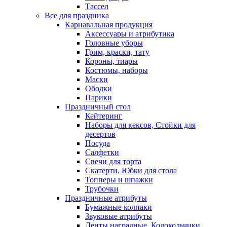
Тассел
Все для праздника
Карнавальная продукция
Аксессуары и атрибутика
Головные уборы
Грим, краски, тату
Короны, тиары
Костюмы, наборы
Маски
Ободки
Парики
Праздничный стол
Кейтеринг
Наборы для кексов, Стойки для
десертов
Посуда
Салфетки
Свечи для торта
Скатерти, Юбки для стола
Топперы и шпажки
Трубочки
Праздничные атрибуты
Бумажные колпаки
Звуковые атрибуты
Ленты наградные, Колокольчики