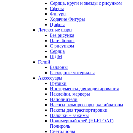
Сердца, круги и звезды с рисунком
Сферы
Фигуры
Ходячие Фигуры
Цифры
Латексные шары
Без рисунка
Панч боллы
С рисунком
Сердца
ШДМ
Гелий
Баллоны
Расходные материалы
Аксессуары
Грузики
Инструменты для моделирования
Наклейки, маркеры
Наполнители
Насосы, компрессоры, калибраторы
Пакеты для траспортировки
Палочки + зажимы
Полимерный клей (HI-FLOAT),
Полироль
Светодиоды