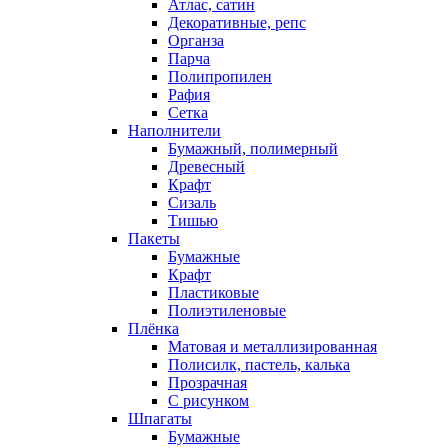
Атлас, сатин
Декоративные, репс
Органза
Парча
Полипропилен
Рафия
Сетка
Наполнители
Бумажный, полимерный
Древесный
Крафт
Сизаль
Тишью
Пакеты
Бумажные
Крафт
Пластиковые
Полиэтиленовые
Плёнка
Матовая и металлизированная
Полисилк, пастель, калька
Прозрачная
С рисунком
Шпагаты
Бумажные