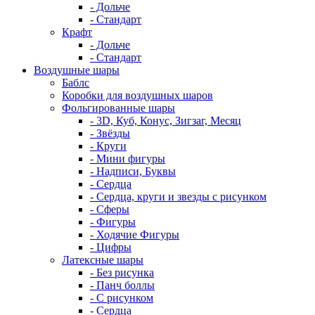
- Дольче
- Стандарт
Крафт
- Дольче
- Стандарт
Воздушные шары
Баблс
Коробки для воздушных шаров
Фольгированные шары
- 3D, Куб, Конус, Зигзаг, Месяц
- Звёзды
- Круги
- Мини фигуры
- Надписи, Буквы
- Сердца
- Сердца, круги и звезды с рисунком
- Сферы
- Фигуры
- Ходячие Фигуры
- Цифры
Латексные шары
- Без рисунка
- Панч боллы
- С рисунком
- Сердца