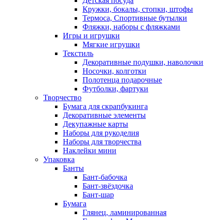
Детская посуда
Кружки, бокалы, стопки, штофы
Термоса, Спортивные бутылки
Фляжки, наборы с фляжками
Игры и игрушки
Мягкие игрушки
Текстиль
Декоративные подушки, наволочки
Носочки, колготки
Полотенца подарочные
Футболки, фартуки
Творчество
Бумага для скрапбукинга
Декоративные элементы
Декупажные карты
Наборы для рукоделия
Наборы для творчества
Наклейки мини
Упаковка
Банты
Бант-бабочка
Бант-звёздочка
Бант-шар
Бумага
Глянец, ламинированная