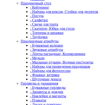
Праздничный стол
- Кейтеринг
- Наборы для кексов, Стойки для десертов
- Посуда
- Салфетки
- Свечи для торта
- Скатерти, Юбки для стола
- Топперы и шпажки
- Трубочки
Праздничные атрибуты
- Бумажные колпаки
- Звуковые атрибуты
- Ленты наградные, Колокольчики
- Медали
- Мыльные пузыри, Водные пистолеты
- Наборы для проведения праздников
- Наборы для фотосессии
- Флажки, ветряки
- Шуточные деньги
Гирлянды и украшения
- Бумажные гирлянды
- Занавесы и дождик
- Наклейки и магниты
- Плакаты
- Диски и помпоны