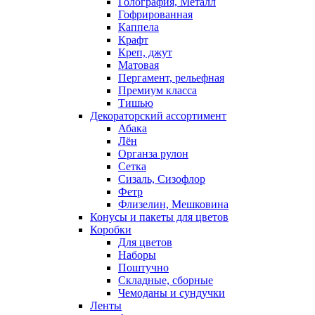
Голография, Металл
Гофрированная
Каппела
Крафт
Креп, джут
Матовая
Пергамент, рельефная
Премиум класса
Тишью
Декораторский ассортимент
Абака
Лён
Органза рулон
Сетка
Сизаль, Сизофлор
Фетр
Флизелин, Мешковина
Конусы и пакеты для цветов
Коробки
Для цветов
Наборы
Поштучно
Складные, сборные
Чемоданы и сундучки
Ленты