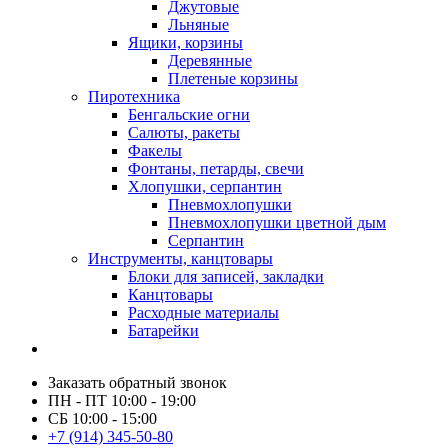
Джутовые
Льняные
Ящики, корзины
Деревянные
Плетеные корзины
Пиротехника
Бенгальские огни
Салюты, ракеты
Факелы
Фонтаны, петарды, свечи
Хлопушки, серпантин
Пневмохлопушки
Пневмохлопушки цветной дым
Серпантин
Инструменты, канцтовары
Блоки для записей, закладки
Канцтовары
Расходные материалы
Батарейки
Заказать обратный звонок
ПН - ПТ 10:00 - 19:00
СБ 10:00 - 15:00
+7 (914) 345-50-80