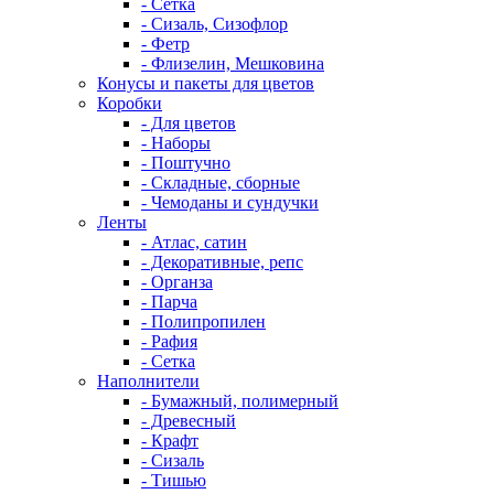
- Сетка
- Сизаль, Сизофлор
- Фетр
- Флизелин, Мешковина
Конусы и пакеты для цветов
Коробки
- Для цветов
- Наборы
- Поштучно
- Складные, сборные
- Чемоданы и сундучки
Ленты
- Атлас, сатин
- Декоративные, репс
- Органза
- Парча
- Полипропилен
- Рафия
- Сетка
Наполнители
- Бумажный, полимерный
- Древесный
- Крафт
- Сизаль
- Тишью