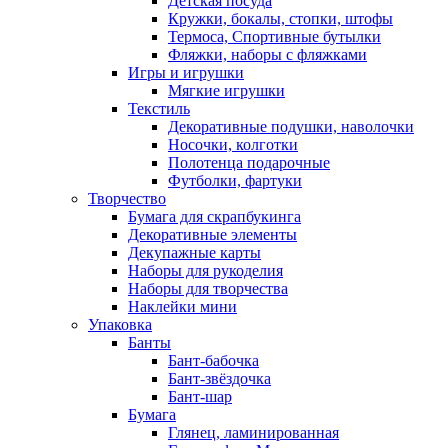
Детская посуда
Кружки, бокалы, стопки, штофы
Термоса, Спортивные бутылки
Фляжки, наборы с фляжками
Игры и игрушки
Мягкие игрушки
Текстиль
Декоративные подушки, наволочки
Носочки, колготки
Полотенца подарочные
Футболки, фартуки
Творчество
Бумага для скрапбукинга
Декоративные элементы
Декупажные карты
Наборы для рукоделия
Наборы для творчества
Наклейки мини
Упаковка
Банты
Бант-бабочка
Бант-звёздочка
Бант-шар
Бумага
Глянец, ламинированная