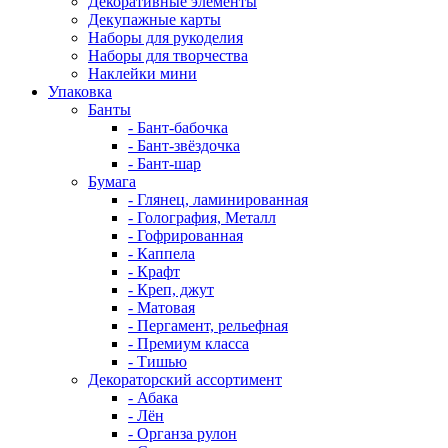
Декоративные элементы
Декупажные карты
Наборы для рукоделия
Наборы для творчества
Наклейки мини
Упаковка
Банты
- Бант-бабочка
- Бант-звёздочка
- Бант-шар
Бумага
- Глянец, ламинированная
- Голография, Металл
- Гофрированная
- Каппела
- Крафт
- Креп, джут
- Матовая
- Пергамент, рельефная
- Премиум класса
- Тишью
Декораторский ассортимент
- Абака
- Лён
- Органза рулон