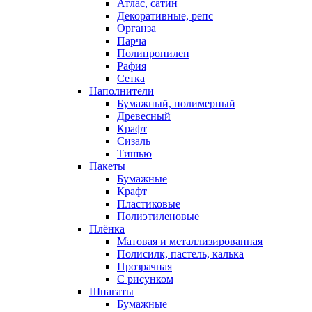
Атлас, сатин
Декоративные, репс
Органза
Парча
Полипропилен
Рафия
Сетка
Наполнители
Бумажный, полимерный
Древесный
Крафт
Сизаль
Тишью
Пакеты
Бумажные
Крафт
Пластиковые
Полиэтиленовые
Плёнка
Матовая и металлизированная
Полисилк, пастель, калька
Прозрачная
С рисунком
Шпагаты
Бумажные