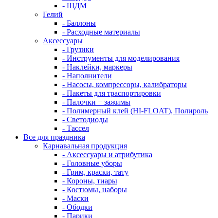
- ШДМ
Гелий
- Баллоны
- Расходные материалы
Аксессуары
- Грузики
- Инструменты для моделирования
- Наклейки, маркеры
- Наполнители
- Насосы, компрессоры, калибраторы
- Пакеты для траспортировки
- Палочки + зажимы
- Полимерный клей (HI-FLOAT), Полироль
- Светодиоды
- Тассел
Все для праздника
Карнавальная продукция
- Аксессуары и атрибутика
- Головные уборы
- Грим, краски, тату
- Короны, тиары
- Костюмы, наборы
- Маски
- Ободки
- Парики