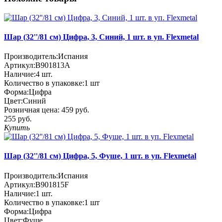
Шар (32''/81 см) Цифра, 3, Синий, 1 шт. в уп. Flexmetal
Производитель:
Испания
Артикул:
B901813A
Наличие:
4
шт.
Количество в упаковке:
1 шт
Форма:
Цифра
Цвет:
Синий
Розничная цена:
459 руб.
255 руб.
Купить
Шар (32''/81 см) Цифра, 5, Фуше, 1 шт. в уп. Flexmetal
Производитель:
Испания
Артикул:
B901815F
Наличие:
1
шт.
Количество в упаковке:
1 шт
Форма:
Цифра
Цвет:
Фуше