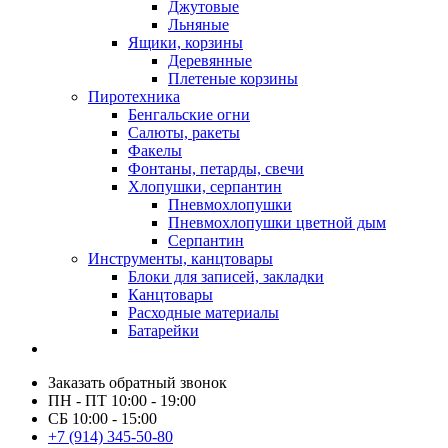
Джутовые
Льняные
Ящики, корзины
Деревянные
Плетеные корзины
Пиротехника
Бенгальские огни
Салюты, ракеты
Факелы
Фонтаны, петарды, свечи
Хлопушки, серпантин
Пневмохлопушки
Пневмохлопушки цветной дым
Серпантин
Инструменты, канцтовары
Блоки для записей, закладки
Канцтовары
Расходные материалы
Батарейки
Заказать обратный звонок
ПН - ПТ 10:00 - 19:00
СБ 10:00 - 15:00
+7 (914) 345-50-80