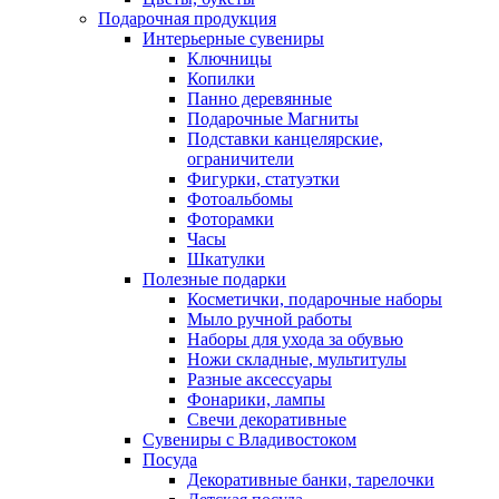
Подарочная продукция
Интерьерные сувениры
Ключницы
Копилки
Панно деревянные
Подарочные Магниты
Подставки канцелярские,
ограничители
Фигурки, статуэтки
Фотоальбомы
Фоторамки
Часы
Шкатулки
Полезные подарки
Косметички, подарочные наборы
Мыло ручной работы
Наборы для ухода за обувью
Ножи складные, мультитулы
Разные аксессуары
Фонарики, лампы
Свечи декоративные
Сувениры с Владивостоком
Посуда
Декоративные банки, тарелочки