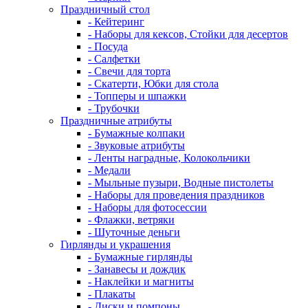
Праздничный стол
- Кейтеринг
- Наборы для кексов, Стойки для десертов
- Посуда
- Салфетки
- Свечи для торта
- Скатерти, Юбки для стола
- Топперы и шпажки
- Трубочки
Праздничные атрибуты
- Бумажные колпаки
- Звуковые атрибуты
- Ленты наградные, Колокольчики
- Медали
- Мыльные пузыри, Водные пистолеты
- Наборы для проведения праздников
- Наборы для фотосессии
- Флажки, ветряки
- Шуточные деньги
Гирлянды и украшения
- Бумажные гирлянды
- Занавесы и дождик
- Наклейки и магниты
- Плакаты
- Диски и помпоны