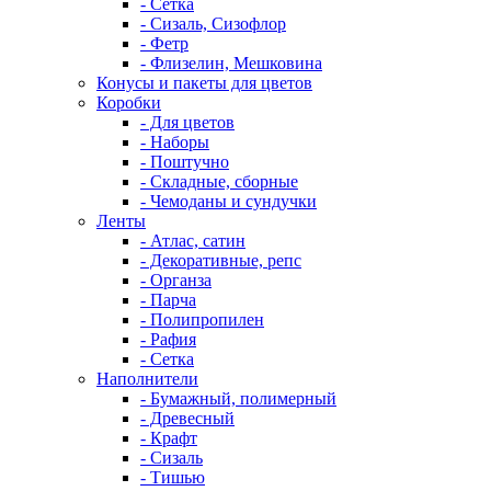
- Сетка
- Сизаль, Сизофлор
- Фетр
- Флизелин, Мешковина
Конусы и пакеты для цветов
Коробки
- Для цветов
- Наборы
- Поштучно
- Складные, сборные
- Чемоданы и сундучки
Ленты
- Атлас, сатин
- Декоративные, репс
- Органза
- Парча
- Полипропилен
- Рафия
- Сетка
Наполнители
- Бумажный, полимерный
- Древесный
- Крафт
- Сизаль
- Тишью