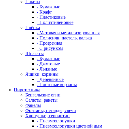
Пакеты
- Бумажные
- Крафт
- Пластиковые
- Полиэтиленовые
Плёнка
- Матовая и металлизированная
- Полисилк, пастель, калька
- Прозрачная
- С рисунком
Шпагаты
- Бумажные
- Джутовые
- Льняные
Ящики, корзины
- Деревянные
- Плетеные корзины
Пиротехника
Бенгальские огни
Салюты, ракеты
Факелы
Фонтаны, петарды, свечи
Хлопушки, серпантин
- Пневмохлопушки
- Пневмохлопушки цветной дым