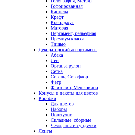
Голография, Металл
Гофрированная
Каппела
Крафт
Креп, джут
Матовая
Пергамент, рельефная
Премиум класса
Тишью
Декораторский ассортимент
Абака
Лён
Органза рулон
Сетка
Сизаль, Сизофлор
Фетр
Флизелин, Мешковина
Конусы и пакеты для цветов
Коробки
Для цветов
Наборы
Поштучно
Складные, сборные
Чемоданы и сундучки
Ленты