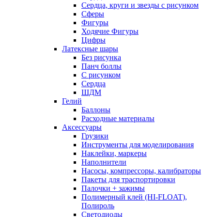
Сердца, круги и звезды с рисунком
Сферы
Фигуры
Ходячие Фигуры
Цифры
Латексные шары
Без рисунка
Панч боллы
С рисунком
Сердца
ШДМ
Гелий
Баллоны
Расходные материалы
Аксессуары
Грузики
Инструменты для моделирования
Наклейки, маркеры
Наполнители
Насосы, компрессоры, калибраторы
Пакеты для траспортировки
Палочки + зажимы
Полимерный клей (HI-FLOAT),
Полироль
Светодиоды