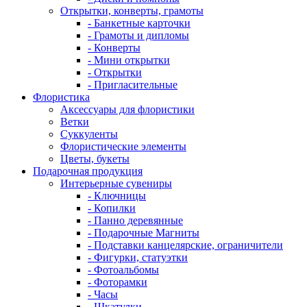
Открытки, конверты, грамоты
- Банкетные карточки
- Грамоты и дипломы
- Конверты
- Мини открытки
- Открытки
- Пригласительные
Флористика
Аксессуары для флористики
Ветки
Суккуленты
Флористические элементы
Цветы, букеты
Подарочная продукция
Интерьерные сувениры
- Ключницы
- Копилки
- Панно деревянные
- Подарочные Магниты
- Подставки канцелярские, ограничители
- Фигурки, статуэтки
- Фотоальбомы
- Фоторамки
- Часы
- Шкатулки