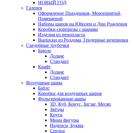
НОВЫЙ ГОД
Галерея
Оформление Праздников, Мероприятий,
Помещений
Наборы шаров на Юбилеи и Дни Рождения
Коробки-сюрпризы с шарами
Изделия из пенопласта
Выписки из Роддома, Гендерные вечеринки
Съедобные трубочки
Брюле
Дольче
Стандарт
Крафт
Дольче
Стандарт
Воздушные шары
Баблс
Коробки для воздушных шаров
Фольгированные шары
3D, Куб, Конус, Зигзаг, Месяц
Звёзды
Круги
Мини фигуры
Надписи, Буквы
Сердца