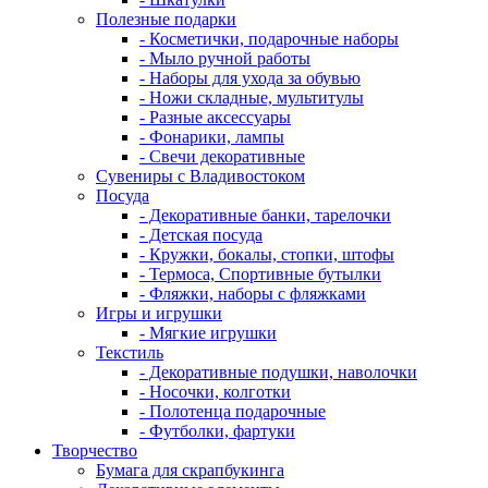
Полезные подарки
- Косметички, подарочные наборы
- Мыло ручной работы
- Наборы для ухода за обувью
- Ножи складные, мультитулы
- Разные аксессуары
- Фонарики, лампы
- Свечи декоративные
Сувениры с Владивостоком
Посуда
- Декоративные банки, тарелочки
- Детская посуда
- Кружки, бокалы, стопки, штофы
- Термоса, Спортивные бутылки
- Фляжки, наборы с фляжками
Игры и игрушки
- Мягкие игрушки
Текстиль
- Декоративные подушки, наволочки
- Носочки, колготки
- Полотенца подарочные
- Футболки, фартуки
Творчество
Бумага для скрапбукинга