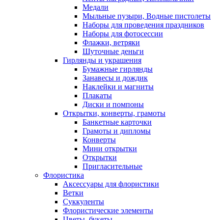
Медали
Мыльные пузыри, Водные пистолеты
Наборы для проведения праздников
Наборы для фотосессии
Флажки, ветряки
Шуточные деньги
Гирлянды и украшения
Бумажные гирлянды
Занавесы и дождик
Наклейки и магниты
Плакаты
Диски и помпоны
Открытки, конверты, грамоты
Банкетные карточки
Грамоты и дипломы
Конверты
Мини открытки
Открытки
Пригласительные
Флористика
Аксессуары для флористики
Ветки
Суккуленты
Флористические элементы
Цветы, букеты