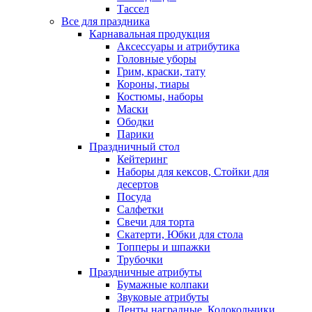
Тассел
Все для праздника
Карнавальная продукция
Аксессуары и атрибутика
Головные уборы
Грим, краски, тату
Короны, тиары
Костюмы, наборы
Маски
Ободки
Парики
Праздничный стол
Кейтеринг
Наборы для кексов, Стойки для
десертов
Посуда
Салфетки
Свечи для торта
Скатерти, Юбки для стола
Топперы и шпажки
Трубочки
Праздничные атрибуты
Бумажные колпаки
Звуковые атрибуты
Ленты наградные, Колокольчики