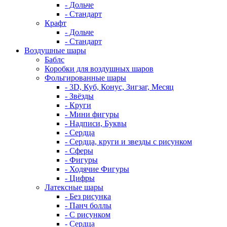
- Дольче
- Стандарт
Крафт
- Дольче
- Стандарт
Воздушные шары
Баблс
Коробки для воздушных шаров
Фольгированные шары
- 3D, Куб, Конус, Зигзаг, Месяц
- Звёзды
- Круги
- Мини фигуры
- Надписи, Буквы
- Сердца
- Сердца, круги и звезды с рисунком
- Сферы
- Фигуры
- Ходячие Фигуры
- Цифры
Латексные шары
- Без рисунка
- Панч боллы
- С рисунком
- Сердца