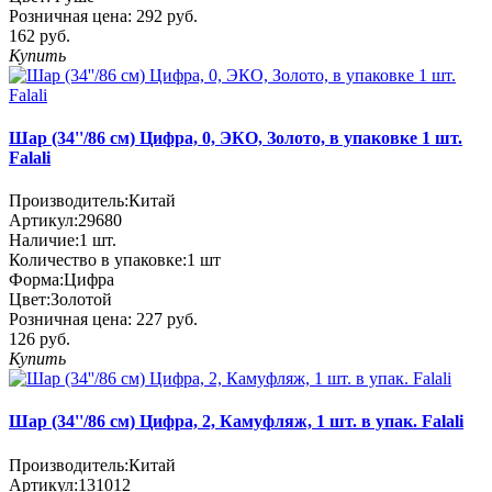
Розничная цена:
292 руб.
162 руб.
Купить
Шар (34''/86 см) Цифра, 0, ЭКО, Золото, в упаковке 1 шт.
Falali
Производитель:
Китай
Артикул:
29680
Наличие:
1
шт.
Количество в упаковке:
1 шт
Форма:
Цифра
Цвет:
Золотой
Розничная цена:
227 руб.
126 руб.
Купить
Шар (34''/86 см) Цифра, 2, Камуфляж, 1 шт. в упак. Falali
Производитель:
Китай
Артикул:
131012