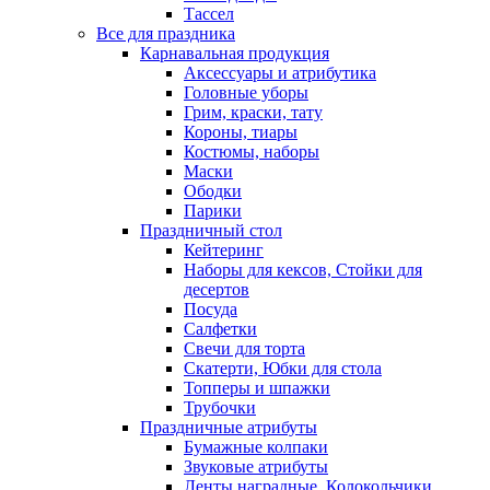
Тассел
Все для праздника
Карнавальная продукция
Аксессуары и атрибутика
Головные уборы
Грим, краски, тату
Короны, тиары
Костюмы, наборы
Маски
Ободки
Парики
Праздничный стол
Кейтеринг
Наборы для кексов, Стойки для
десертов
Посуда
Салфетки
Свечи для торта
Скатерти, Юбки для стола
Топперы и шпажки
Трубочки
Праздничные атрибуты
Бумажные колпаки
Звуковые атрибуты
Ленты наградные, Колокольчики