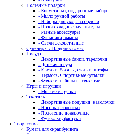
Полезные подарки
- Косметички, подарочные наборы
- Мыло ручной работы
- Наборы для ухода за обувью
- Ножи складные, мультитулы
- Разные аксессуары
- Фонарики, лампы
- Свечи декоративные
Сувениры с Владивостоком
Посуда
- Декоративные банки, тарелочки
- Детская посуда
- Кружки, бокалы, стопки, штофы
- Термоса, Спортивные бутылки
- Фляжки, наборы с фляжками
Игры и игрушки
- Мягкие игрушки
Текстиль
- Декоративные подушки, наволочки
- Носочки, колготки
- Полотенца подарочные
- Футболки, фартуки
Творчество
Бумага для скрапбукинга