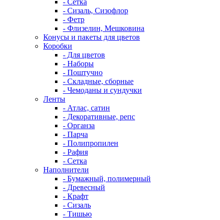
- Сетка
- Сизаль, Сизофлор
- Фетр
- Флизелин, Мешковина
Конусы и пакеты для цветов
Коробки
- Для цветов
- Наборы
- Поштучно
- Складные, сборные
- Чемоданы и сундучки
Ленты
- Атлас, сатин
- Декоративные, репс
- Органза
- Парча
- Полипропилен
- Рафия
- Сетка
Наполнители
- Бумажный, полимерный
- Древесный
- Крафт
- Сизаль
- Тишью