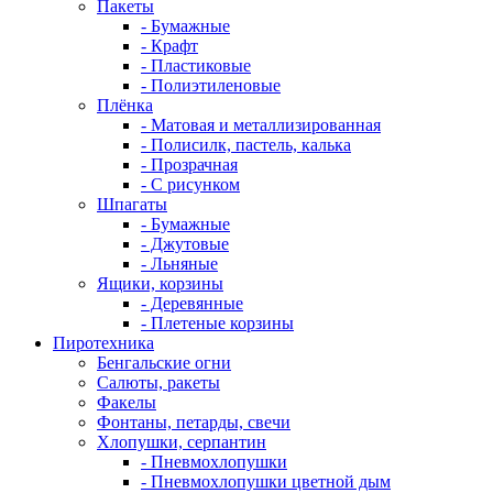
Пакеты
- Бумажные
- Крафт
- Пластиковые
- Полиэтиленовые
Плёнка
- Матовая и металлизированная
- Полисилк, пастель, калька
- Прозрачная
- С рисунком
Шпагаты
- Бумажные
- Джутовые
- Льняные
Ящики, корзины
- Деревянные
- Плетеные корзины
Пиротехника
Бенгальские огни
Салюты, ракеты
Факелы
Фонтаны, петарды, свечи
Хлопушки, серпантин
- Пневмохлопушки
- Пневмохлопушки цветной дым