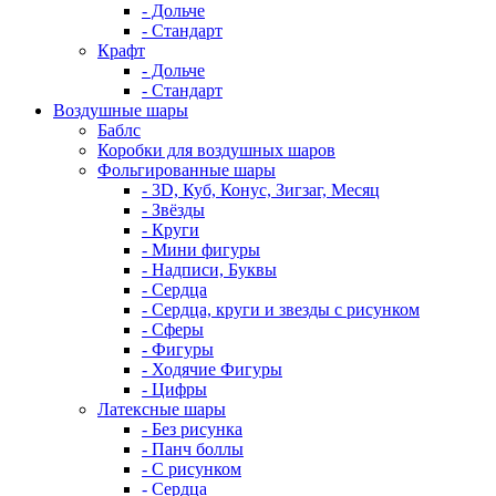
- Дольче
- Стандарт
Крафт
- Дольче
- Стандарт
Воздушные шары
Баблс
Коробки для воздушных шаров
Фольгированные шары
- 3D, Куб, Конус, Зигзаг, Месяц
- Звёзды
- Круги
- Мини фигуры
- Надписи, Буквы
- Сердца
- Сердца, круги и звезды с рисунком
- Сферы
- Фигуры
- Ходячие Фигуры
- Цифры
Латексные шары
- Без рисунка
- Панч боллы
- С рисунком
- Сердца