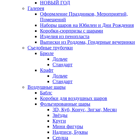
НОВЫЙ ГОД
Галерея
Оформление Праздников, Мероприятий,
Помещений
Наборы шаров на Юбилеи и Дни Рождения
Коробки-сюрпризы с шарами
Изделия из пенопласта
Выписки из Роддома, Гендерные вечеринки
Съедобные трубочки
Брюле
Дольче
Стандарт
Крафт
Дольче
Стандарт
Воздушные шары
Баблс
Коробки для воздушных шаров
Фольгированные шары
3D, Куб, Конус, Зигзаг, Месяц
Звёзды
Круги
Мини фигуры
Надписи, Буквы
Сердца