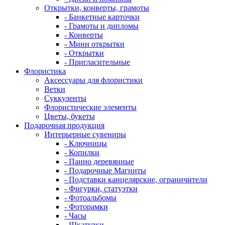
Открытки, конверты, грамоты
- Банкетные карточки
- Грамоты и дипломы
- Конверты
- Мини открытки
- Открытки
- Пригласительные
Флористика
Аксессуары для флористики
Ветки
Суккуленты
Флористические элементы
Цветы, букеты
Подарочная продукция
Интерьерные сувениры
- Ключницы
- Копилки
- Панно деревянные
- Подарочные Магниты
- Подставки канцелярские, ограничители
- Фигурки, статуэтки
- Фотоальбомы
- Фоторамки
- Часы
- Шкатулки