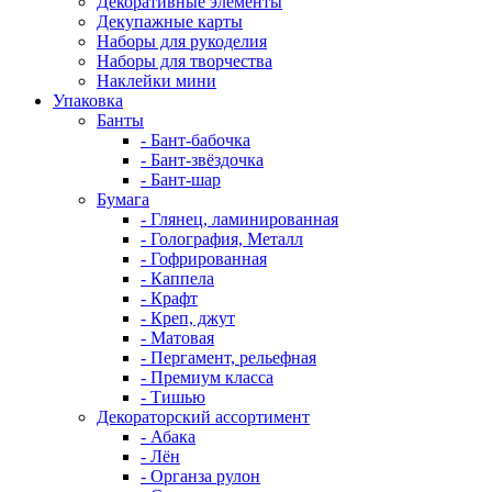
Декоративные элементы
Декупажные карты
Наборы для рукоделия
Наборы для творчества
Наклейки мини
Упаковка
Банты
- Бант-бабочка
- Бант-звёздочка
- Бант-шар
Бумага
- Глянец, ламинированная
- Голография, Металл
- Гофрированная
- Каппела
- Крафт
- Креп, джут
- Матовая
- Пергамент, рельефная
- Премиум класса
- Тишью
Декораторский ассортимент
- Абака
- Лён
- Органза рулон