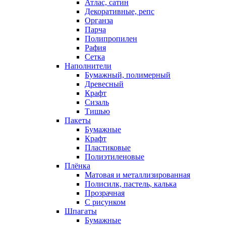
Атлас, сатин
Декоративные, репс
Органза
Парча
Полипропилен
Рафия
Сетка
Наполнители
Бумажный, полимерный
Древесный
Крафт
Сизаль
Тишью
Пакеты
Бумажные
Крафт
Пластиковые
Полиэтиленовые
Плёнка
Матовая и металлизированная
Полисилк, пастель, калька
Прозрачная
С рисунком
Шпагаты
Бумажные