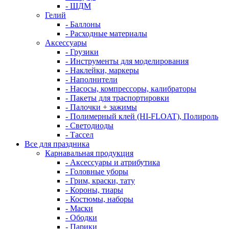
- ШДМ
Гелий
- Баллоны
- Расходные материалы
Аксессуары
- Грузики
- Инструменты для моделирования
- Наклейки, маркеры
- Наполнители
- Насосы, компрессоры, калибраторы
- Пакеты для траспортировки
- Палочки + зажимы
- Полимерный клей (HI-FLOAT), Полироль
- Светодиоды
- Тассел
Все для праздника
Карнавальная продукция
- Аксессуары и атрибутика
- Головные уборы
- Грим, краски, тату
- Короны, тиары
- Костюмы, наборы
- Маски
- Ободки
- Парики