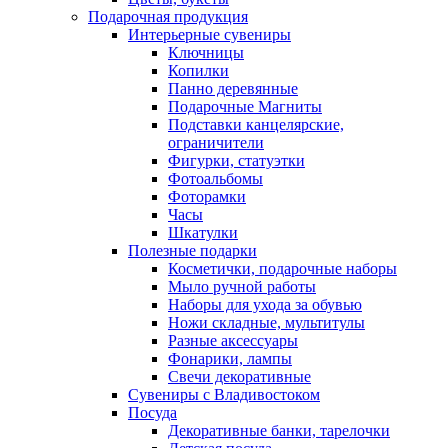
Подарочная продукция
Интерьерные сувениры
Ключницы
Копилки
Панно деревянные
Подарочные Магниты
Подставки канцелярские,
ограничители
Фигурки, статуэтки
Фотоальбомы
Фоторамки
Часы
Шкатулки
Полезные подарки
Косметички, подарочные наборы
Мыло ручной работы
Наборы для ухода за обувью
Ножи складные, мультитулы
Разные аксессуары
Фонарики, лампы
Свечи декоративные
Сувениры с Владивостоком
Посуда
Декоративные банки, тарелочки