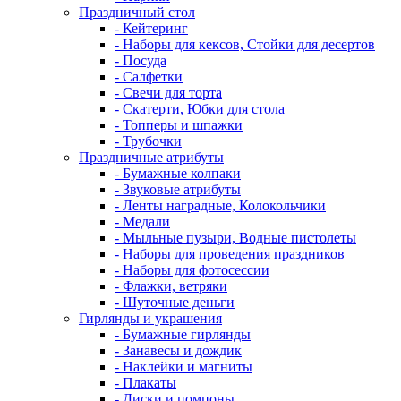
Праздничный стол
- Кейтеринг
- Наборы для кексов, Стойки для десертов
- Посуда
- Салфетки
- Свечи для торта
- Скатерти, Юбки для стола
- Топперы и шпажки
- Трубочки
Праздничные атрибуты
- Бумажные колпаки
- Звуковые атрибуты
- Ленты наградные, Колокольчики
- Медали
- Мыльные пузыри, Водные пистолеты
- Наборы для проведения праздников
- Наборы для фотосессии
- Флажки, ветряки
- Шуточные деньги
Гирлянды и украшения
- Бумажные гирлянды
- Занавесы и дождик
- Наклейки и магниты
- Плакаты
- Диски и помпоны