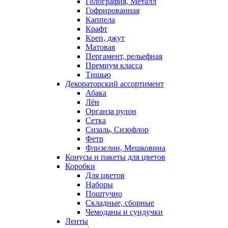
Голография, Металл
Гофрированная
Каппела
Крафт
Креп, джут
Матовая
Пергамент, рельефная
Премиум класса
Тишью
Декораторский ассортимент
Абака
Лён
Органза рулон
Сетка
Сизаль, Сизофлор
Фетр
Флизелин, Мешковина
Конусы и пакеты для цветов
Коробки
Для цветов
Наборы
Поштучно
Складные, сборные
Чемоданы и сундучки
Ленты