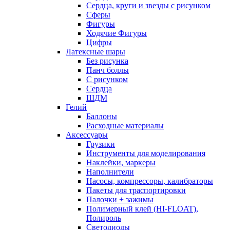
Сердца, круги и звезды с рисунком
Сферы
Фигуры
Ходячие Фигуры
Цифры
Латексные шары
Без рисунка
Панч боллы
С рисунком
Сердца
ШДМ
Гелий
Баллоны
Расходные материалы
Аксессуары
Грузики
Инструменты для моделирования
Наклейки, маркеры
Наполнители
Насосы, компрессоры, калибраторы
Пакеты для траспортировки
Палочки + зажимы
Полимерный клей (HI-FLOAT),
Полироль
Светодиоды