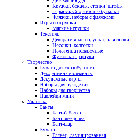
Детская посуда
Кружки, бокалы, стопки, штофы
Термоса, Спортивные бутылки
Фляжки, наборы с фляжками
Игры и игрушки
Мягкие игрушки
Текстиль
Декоративные подушки, наволочки
Носочки, колготки
Полотенца подарочные
Футболки, фартуки
Творчество
Бумага для скрапбукинга
Декоративные элементы
Декупажные карты
Наборы для рукоделия
Наборы для творчества
Наклейки мини
Упаковка
Банты
Бант-бабочка
Бант-звёздочка
Бант-шар
Бумага
Глянец, ламинированная