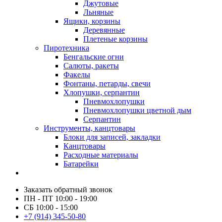
Джутовые
Льняные
Ящики, корзины
Деревянные
Плетеные корзины
Пиротехника
Бенгальские огни
Салюты, ракеты
Факелы
Фонтаны, петарды, свечи
Хлопушки, серпантин
Пневмохлопушки
Пневмохлопушки цветной дым
Серпантин
Инструменты, канцтовары
Блоки для записей, закладки
Канцтовары
Расходные материалы
Батарейки
Заказать обратный звонок
ПН - ПТ 10:00 - 19:00
СБ 10:00 - 15:00
+7 (914) 345-50-80