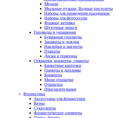
Медали
Мыльные пузыри, Водные пистолеты
Наборы для проведения праздников
Наборы для фотосессии
Флажки, ветряки
Шуточные деньги
Гирлянды и украшения
Бумажные гирлянды
Занавесы и дождик
Наклейки и магниты
Плакаты
Диски и помпоны
Открытки, конверты, грамоты
Банкетные карточки
Грамоты и дипломы
Конверты
Мини открытки
Открытки
Пригласительные
Флористика
Аксессуары для флористики
Ветки
Суккуленты
Флористические элементы
Цветы, букеты