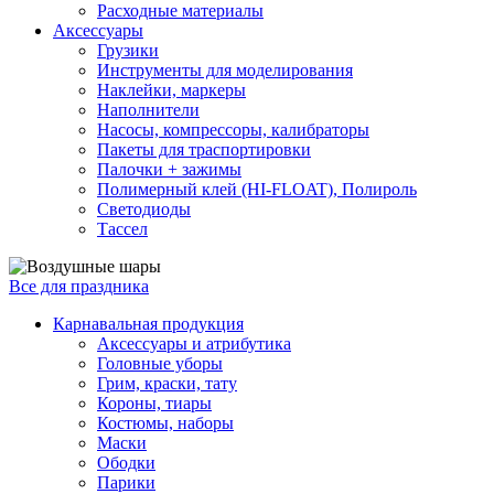
Расходные материалы
Аксессуары
Грузики
Инструменты для моделирования
Наклейки, маркеры
Наполнители
Насосы, компрессоры, калибраторы
Пакеты для траспортировки
Палочки + зажимы
Полимерный клей (HI-FLOAT), Полироль
Светодиоды
Тассел
Все для праздника
Карнавальная продукция
Аксессуары и атрибутика
Головные уборы
Грим, краски, тату
Короны, тиары
Костюмы, наборы
Маски
Ободки
Парики