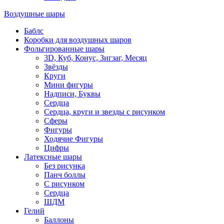
Воздушные шары
Баблс
Коробки для воздушных шаров
Фольгированные шары
3D, Куб, Конус, Зигзаг, Месяц
Звёзды
Круги
Мини фигуры
Надписи, Буквы
Сердца
Сердца, круги и звезды с рисунком
Сферы
Фигуры
Ходячие Фигуры
Цифры
Латексные шары
Без рисунка
Панч боллы
С рисунком
Сердца
ШДМ
Гелий
Баллоны