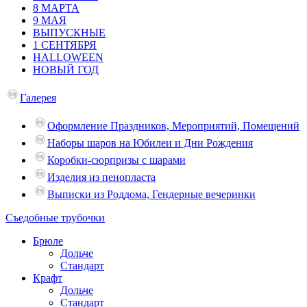
8 МАРТА
9 МАЯ
ВЫПУСКНЫЕ
1 СЕНТЯБРЯ
HALLOWEEN
НОВЫЙ ГОД
Галерея
Оформление Праздников, Мероприятий, Помещений
Наборы шаров на Юбилеи и Дни Рождения
Коробки-сюрпризы с шарами
Изделия из пенопласта
Выписки из Роддома, Гендерные вечеринки
Съедобные трубочки
Брюле
Дольче
Стандарт
Крафт
Дольче
Стандарт