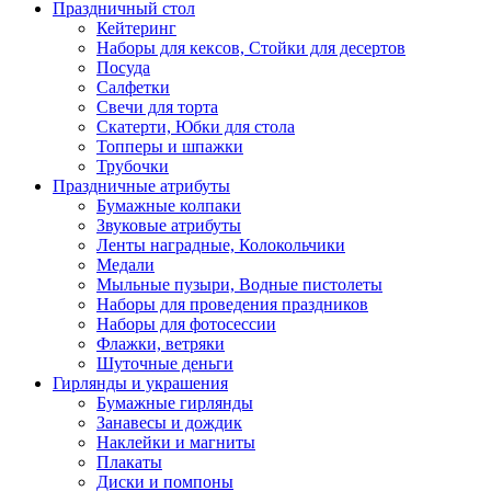
Праздничный стол
Кейтеринг
Наборы для кексов, Стойки для десертов
Посуда
Салфетки
Свечи для торта
Скатерти, Юбки для стола
Топперы и шпажки
Трубочки
Праздничные атрибуты
Бумажные колпаки
Звуковые атрибуты
Ленты наградные, Колокольчики
Медали
Мыльные пузыри, Водные пистолеты
Наборы для проведения праздников
Наборы для фотосессии
Флажки, ветряки
Шуточные деньги
Гирлянды и украшения
Бумажные гирлянды
Занавесы и дождик
Наклейки и магниты
Плакаты
Диски и помпоны