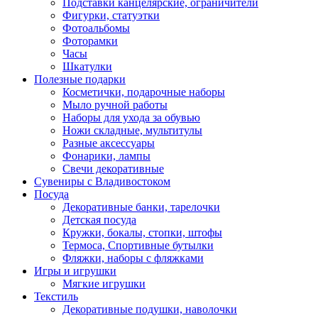
Подставки канцелярские, ограничители
Фигурки, статуэтки
Фотоальбомы
Фоторамки
Часы
Шкатулки
Полезные подарки
Косметички, подарочные наборы
Мыло ручной работы
Наборы для ухода за обувью
Ножи складные, мультитулы
Разные аксессуары
Фонарики, лампы
Свечи декоративные
Сувениры с Владивостоком
Посуда
Декоративные банки, тарелочки
Детская посуда
Кружки, бокалы, стопки, штофы
Термоса, Спортивные бутылки
Фляжки, наборы с фляжками
Игры и игрушки
Мягкие игрушки
Текстиль
Декоративные подушки, наволочки