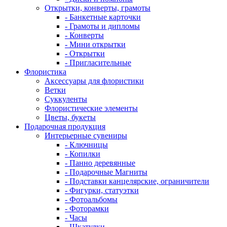
Открытки, конверты, грамоты
- Банкетные карточки
- Грамоты и дипломы
- Конверты
- Мини открытки
- Открытки
- Пригласительные
Флористика
Аксессуары для флористики
Ветки
Суккуленты
Флористические элементы
Цветы, букеты
Подарочная продукция
Интерьерные сувениры
- Ключницы
- Копилки
- Панно деревянные
- Подарочные Магниты
- Подставки канцелярские, ограничители
- Фигурки, статуэтки
- Фотоальбомы
- Фоторамки
- Часы
- Шкатулки