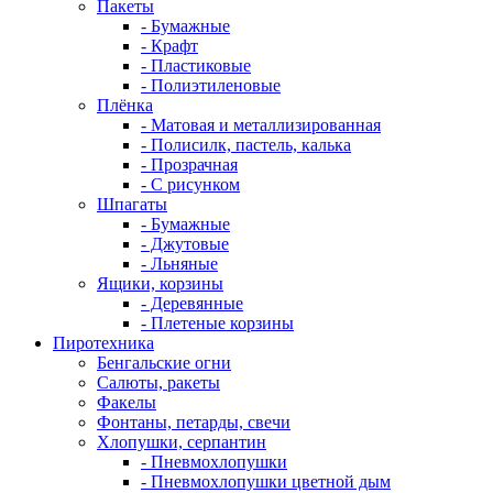
Пакеты
- Бумажные
- Крафт
- Пластиковые
- Полиэтиленовые
Плёнка
- Матовая и металлизированная
- Полисилк, пастель, калька
- Прозрачная
- С рисунком
Шпагаты
- Бумажные
- Джутовые
- Льняные
Ящики, корзины
- Деревянные
- Плетеные корзины
Пиротехника
Бенгальские огни
Салюты, ракеты
Факелы
Фонтаны, петарды, свечи
Хлопушки, серпантин
- Пневмохлопушки
- Пневмохлопушки цветной дым