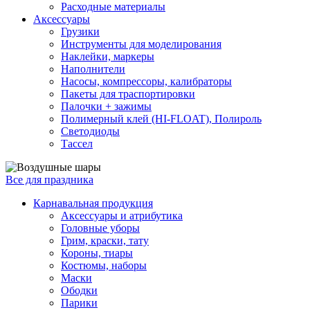
Расходные материалы
Аксессуары
Грузики
Инструменты для моделирования
Наклейки, маркеры
Наполнители
Насосы, компрессоры, калибраторы
Пакеты для траспортировки
Палочки + зажимы
Полимерный клей (HI-FLOAT), Полироль
Светодиоды
Тассел
Все для праздника
Карнавальная продукция
Аксессуары и атрибутика
Головные уборы
Грим, краски, тату
Короны, тиары
Костюмы, наборы
Маски
Ободки
Парики