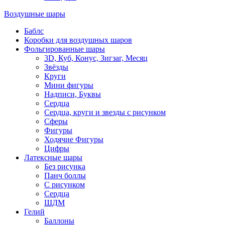
Воздушные шары
Баблс
Коробки для воздушных шаров
Фольгированные шары
3D, Куб, Конус, Зигзаг, Месяц
Звёзды
Круги
Мини фигуры
Надписи, Буквы
Сердца
Сердца, круги и звезды с рисунком
Сферы
Фигуры
Ходячие Фигуры
Цифры
Латексные шары
Без рисунка
Панч боллы
С рисунком
Сердца
ШДМ
Гелий
Баллоны