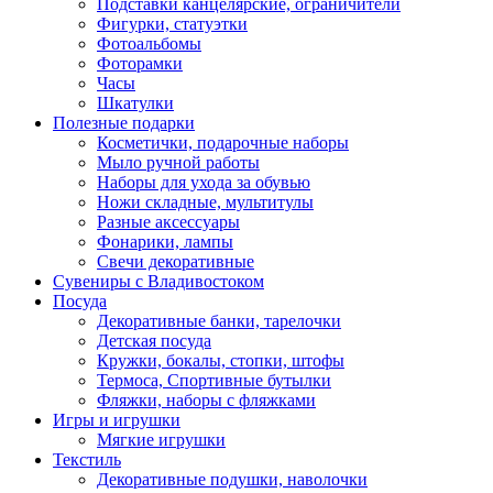
Подставки канцелярские, ограничители
Фигурки, статуэтки
Фотоальбомы
Фоторамки
Часы
Шкатулки
Полезные подарки
Косметички, подарочные наборы
Мыло ручной работы
Наборы для ухода за обувью
Ножи складные, мультитулы
Разные аксессуары
Фонарики, лампы
Свечи декоративные
Сувениры с Владивостоком
Посуда
Декоративные банки, тарелочки
Детская посуда
Кружки, бокалы, стопки, штофы
Термоса, Спортивные бутылки
Фляжки, наборы с фляжками
Игры и игрушки
Мягкие игрушки
Текстиль
Декоративные подушки, наволочки