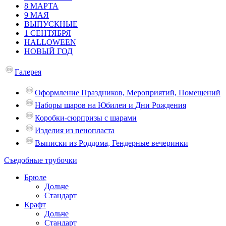
8 МАРТА
9 МАЯ
ВЫПУСКНЫЕ
1 СЕНТЯБРЯ
HALLOWEEN
НОВЫЙ ГОД
Галерея
Оформление Праздников, Мероприятий, Помещений
Наборы шаров на Юбилеи и Дни Рождения
Коробки-сюрпризы с шарами
Изделия из пенопласта
Выписки из Роддома, Гендерные вечеринки
Съедобные трубочки
Брюле
Дольче
Стандарт
Крафт
Дольче
Стандарт