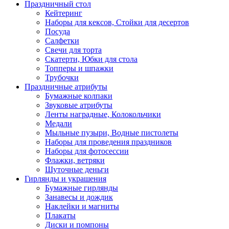
Праздничный стол
Кейтеринг
Наборы для кексов, Стойки для десертов
Посуда
Салфетки
Свечи для торта
Скатерти, Юбки для стола
Топперы и шпажки
Трубочки
Праздничные атрибуты
Бумажные колпаки
Звуковые атрибуты
Ленты наградные, Колокольчики
Медали
Мыльные пузыри, Водные пистолеты
Наборы для проведения праздников
Наборы для фотосессии
Флажки, ветряки
Шуточные деньги
Гирлянды и украшения
Бумажные гирлянды
Занавесы и дождик
Наклейки и магниты
Плакаты
Диски и помпоны