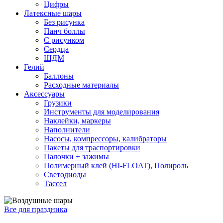
Цифры
Латексные шары
Без рисунка
Панч боллы
С рисунком
Сердца
ШДМ
Гелий
Баллоны
Расходные материалы
Аксессуары
Грузики
Инструменты для моделирования
Наклейки, маркеры
Наполнители
Насосы, компрессоры, калибраторы
Пакеты для траспортировки
Палочки + зажимы
Полимерный клей (HI-FLOAT), Полироль
Светодиоды
Тассел
Все для праздника