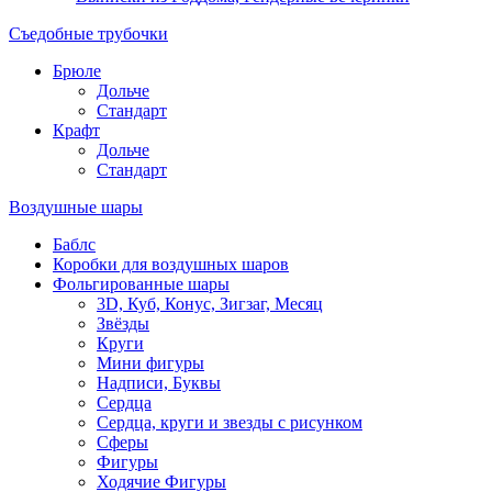
Съедобные трубочки
Брюле
Дольче
Стандарт
Крафт
Дольче
Стандарт
Воздушные шары
Баблс
Коробки для воздушных шаров
Фольгированные шары
3D, Куб, Конус, Зигзаг, Месяц
Звёзды
Круги
Мини фигуры
Надписи, Буквы
Сердца
Сердца, круги и звезды с рисунком
Сферы
Фигуры
Ходячие Фигуры