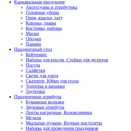
Карнавальная продукция
Аксессуары и атрибутика
Головные уборы
Грим, краски, тату
Короны, тиары
Костюмы, наборы
Маски
Ободки
Парики
Праздничный стол
Кейтеринг
Наборы для кексов, Стойки для десертов
Посуда
Салфетки
Свечи для торта
Скатерти, Юбки для стола
Топперы и шпажки
Трубочки
Праздничные атрибуты
Бумажные колпаки
Звуковые атрибуты
Ленты наградные, Колокольчики
Медали
Мыльные пузыри, Водные пистолеты
Наборы для проведения праздников