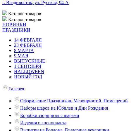
г. Владивосток, ул. Русская, 94-А
Каталог
товаров
Каталог
товаров
НОВИНКИ
ПРАЗДНИКИ
14 ФЕВРАЛЯ
23 ФЕВРАЛЯ
8 МАРТА
9 МАЯ
ВЫПУСКНЫЕ
1 СЕНТЯБРЯ
HALLOWEEN
НОВЫЙ ГОД
Галерея
Оформление Праздников, Мероприятий, Помещений
Наборы шаров на Юбилеи и Дни Рождения
Коробки-сюрпризы с шарами
Изделия из пенопласта
Выписки из Роддома, Гендерные вечеринки